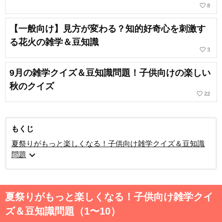
favorite_border
8
【一般向け】見方が変わる？知的好奇心を刺激す
る花火の雑学＆豆知識
favorite_border
3
9月の雑学クイズ＆豆知識問題！子供向けの楽しい
秋のクイズ
favorite_border
22
もくじ
夏祭りがもっと楽しくなる！子供向け雑学クイズ＆豆知識
expand_more
問題
夏祭りがもっと楽しくなる！子供向け雑学クイ
ズ＆豆知識問題（1〜10）