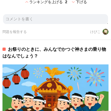
expand_less
expand_more
ランキングを上げる
2
下げる
問題を報告する
けぴこ
お祭りのときに、みんなでかつぐ神さまの乗り物
はなんでしょう？