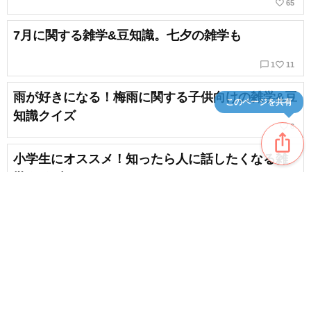
favorite_border
65
7月に関する雑学&豆知識。七夕の雑学も
chat_bubble_outline
favorite_border
1
11
雨が好きになる！梅雨に関する子供向けの雑学&豆
このページを共有
知識クイズ
favorite_border
6
ios_share
小学生にオススメ！知ったら人に話したくなる雑
学クイズ
favorite_border
9
雑学好きな子供向け！怖い雑学＆豆知識問題オス
スメ問題集
favorite_border
34
content_copy
小学生向けの盛り上がるクイズ。みんなで一緒に
favorite_border
楽しめる問題まとめ