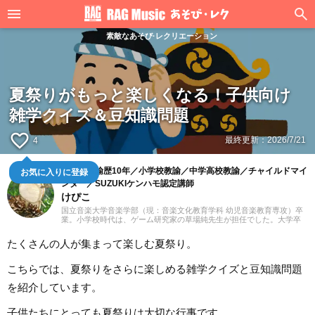
素敵なあそび·レクリエーション
夏祭りがもっと楽しくなる！子供向け
雑学クイズ＆豆知識問題
favorite_border
最終更新：
2026/7/21
4
幼稚園教諭歴10年／小学校教諭／中学高校教諭／チャイルドマイ
お気に入りに登録
ンダー／SUZUKIケンハモ認定講師
けぴこ
国立音楽大学音楽学部（現：音楽文化教育学科 幼児音楽教育専攻）卒
業。小学校時代は、ゲーム研究家の草場純先生が担任でした。大学卒
業後は幼稚園教諭として10年間、学童保育指導員として7年間勤務した
後、シンガポールのインターナショナルスクールで音楽教諭として赴
たくさんの人が集まって楽しむ夏祭り。
任。音楽教育だけでなく、日本文化や伝承遊び、レクリエーションな
ども伝える活動をおこない、多くの子供たちと関わってきました。そ
の後、小学館にてフリーランスライター、企画、編集の仕事を通して
こちらでは、夏祭りをさらに楽しめる雑学クイズと豆知識問題
楽しい大人との出会いもへて、伝えることの楽しさを経験。教育現場
で培った視点と編集者としての経験を活かし、インプットとアウトプ
を紹介しています。
ットを大切に音楽や子供に関わる分野を中心に実践に役立つ情報をお
届けします。趣味は楽器、歌、手作り、おもちゃ、お絵描き、伝承あ
子供たちにとっても夏祭りは大切な行事です。
そび、アウトドア、本、工作、クラフト。特技はコマ技。