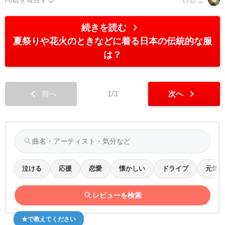
chevron_right
続きを読む
夏祭りや花火のときなどに着る日本の伝統的な服
は？
chevron_left
chevron_right
前へ
1/3
次へ
search
泣ける
応援
恋愛
懐かしい
ドライブ
元気
search
レビューを検索
★で教えてください