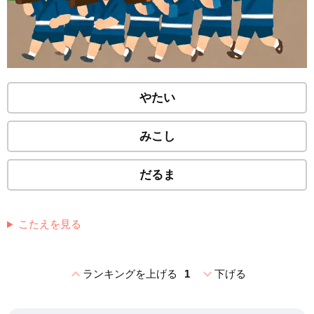
やたい
みこし
だるま
こたえを見る
expand_less
expand_more
ランキングを上げる
1
下げる