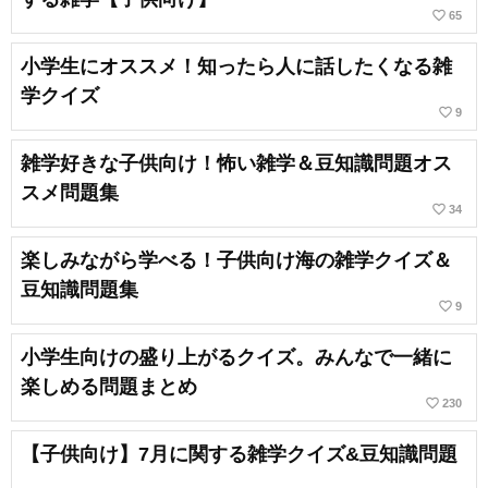
favorite_border
65
小学生にオススメ！知ったら人に話したくなる雑
学クイズ
favorite_border
9
雑学好きな子供向け！怖い雑学＆豆知識問題オス
スメ問題集
favorite_border
34
楽しみながら学べる！子供向け海の雑学クイズ＆
豆知識問題集
favorite_border
9
小学生向けの盛り上がるクイズ。みんなで一緒に
楽しめる問題まとめ
favorite_border
230
【子供向け】7月に関する雑学クイズ&豆知識問題