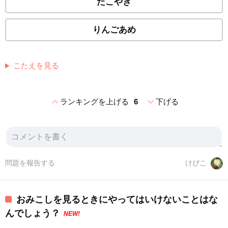
たこやき
りんごあめ
こたえを見る
expand_less
expand_more
ランキングを上げる
6
下げる
問題を報告する
けぴこ
おみこしを見るときにやってはいけないことはな
んでしょう？
NEW!