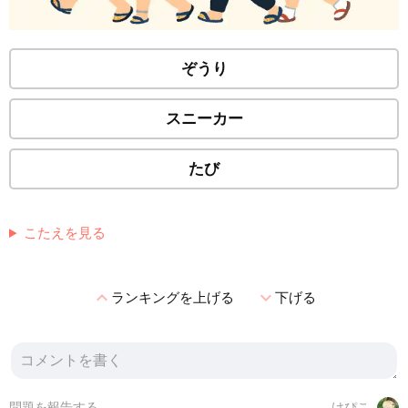
ぞうり
スニーカー
たび
こたえを見る
expand_less
expand_more
ランキングを上げる
下げる
問題を報告する
けぴこ