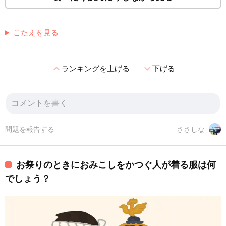
こたえを見る
expand_less
expand_more
ランキングを上げる
下げる
問題を報告する
ささしな
お祭りのときにおみこしをかつぐ人が着る服は何
でしょう？