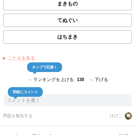
まきもの
てぬぐい
はちまき
こたえを見る
タップで応援！
expand_less
expand_more
ランキングを上げる
130
下げる
気軽にコメント
問題を報告する
けぴこ