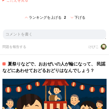
こたえを見る
expand_less
expand_more
ランキングを上げる
2
下げる
問題を報告する
けぴこ
夏祭りなどで、おおぜいの人が輪になって、 民謡
などにあわせておどるおどりはなんでしょう？