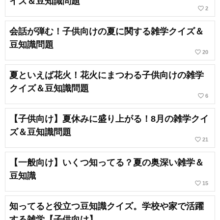
イズ＆豆知識問題
favorite_border
2
会話が弾む！子供向けの夏に関する雑学クイズ＆
豆知識問題
favorite_border
20
夏といえば花火！花火にまつわる子供向けの雑学
クイズ＆豆知識問題
favorite_border
6
【子供向け】夏休みに盛り上がる！8月の雑学クイ
ズ＆豆知識問題
favorite_border
21
【一般向け】いくつ知ってる？夏の奥深い雑学＆
豆知識
favorite_border
15
知ってると役立つ豆知識クイズ。学校や家で活躍
する雑学【子供向け】