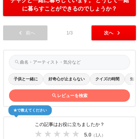
チャクと一緒に暮らしています。 どうして一緒
に暮らすことができるのでしょうか？
chevron_left
chevron_right
前へ
1/3
次へ
search
子供と一緒に
好奇心が止まらない
クイズの時間
勉強
search
レビューを検索
★で教えてください
この記事はお役に立ちましたか？
★
★
★
★
★
5.0
（1人）