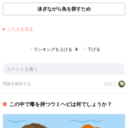
泳ぎながら魚を探すため
こたえを見る
expand_less
expand_more
ランキングを上げる
4
下げる
問題を報告する
けぴこ
この中で毒を持つウミヘビは何でしょうか？