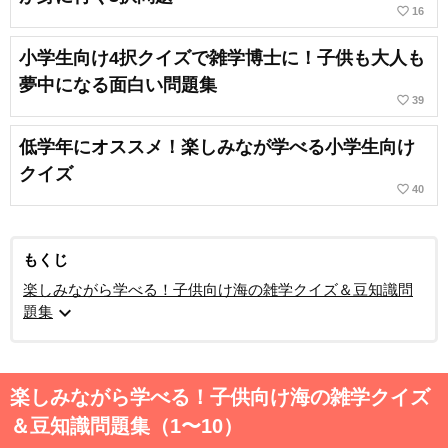
favorite_border
16
小学生向け4択クイズで雑学博士に！子供も大人も
夢中になる面白い問題集
favorite_border
39
低学年にオススメ！楽しみなが学べる小学生向け
クイズ
favorite_border
40
もくじ
楽しみながら学べる！子供向け海の雑学クイズ＆豆知識問
expand_more
題集
楽しみながら学べる！子供向け海の雑学クイズ
＆豆知識問題集（1〜10）