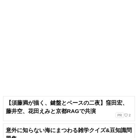
【須藤満が描く、鍵盤とベースの二夜】窪田宏、
藤井空、花田えみと京都RAGで共演
favorite_border
PR
2
意外に知らない海にまつわる雑学クイズ&豆知識問