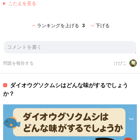
こたえを見る
expand_less
expand_more
ランキングを上げる
3
下げる
問題を報告する
けぴこ
ダイオウグソクムシはどんな味がするでしょう
か？