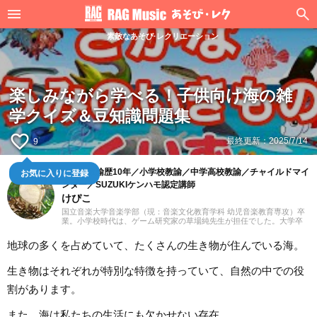
素敵なあそび·レクリエーション
楽しみながら学べる！子供向け海の雑
学クイズ＆豆知識問題集
favorite_border
最終更新：
2025/7/14
9
幼稚園教諭歴10年／小学校教諭／中学高校教諭／チャイルドマイ
お気に入りに登録
ンダー／SUZUKIケンハモ認定講師
けぴこ
国立音楽大学音楽学部（現：音楽文化教育学科 幼児音楽教育専攻）卒
業。小学校時代は、ゲーム研究家の草場純先生が担任でした。大学卒
業後は幼稚園教諭として10年間、学童保育指導員として7年間勤務した
後、シンガポールのインターナショナルスクールで音楽教諭として赴
地球の多くを占めていて、たくさんの生き物が住んでいる海。
任。音楽教育だけでなく、日本文化や伝承遊び、レクリエーションな
ども伝える活動をおこない、多くの子供たちと関わってきました。そ
の後、小学館にてフリーランスライター、企画、編集の仕事を通して
生き物はそれぞれが特別な特徴を持っていて、自然の中での役
楽しい大人との出会いもへて、伝えることの楽しさを経験。教育現場
で培った視点と編集者としての経験を活かし、インプットとアウトプ
割があります。
ットを大切に音楽や子供に関わる分野を中心に実践に役立つ情報をお
届けします。趣味は楽器、歌、手作り、おもちゃ、お絵描き、伝承あ
また、海は私たちの生活にも欠かせない存在。
そび、アウトドア、本、工作、クラフト。特技はコマ技。