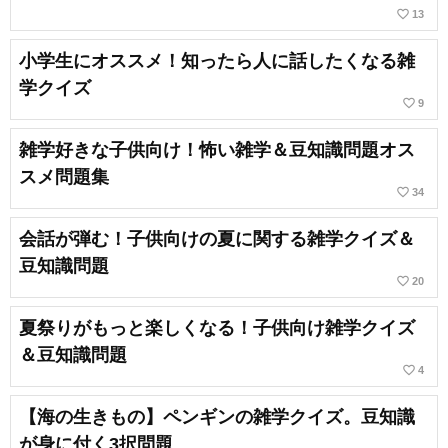
favorite_border
13
小学生にオススメ！知ったら人に話したくなる雑
学クイズ
favorite_border
9
雑学好きな子供向け！怖い雑学＆豆知識問題オス
スメ問題集
favorite_border
34
会話が弾む！子供向けの夏に関する雑学クイズ＆
豆知識問題
favorite_border
20
夏祭りがもっと楽しくなる！子供向け雑学クイズ
＆豆知識問題
favorite_border
4
【海の生きもの】ペンギンの雑学クイズ。豆知識
が身に付く3択問題