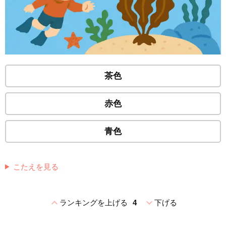
茶色
赤色
青色
こたえを見る
expand_less
expand_more
ランキングを上げる
4
下げる