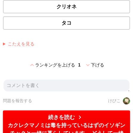
クリオネ
タコ
こたえを見る
expand_less
expand_more
ランキングを上げる
1
下げる
問題を報告する
けぴこ
chevron_right
続きを読む
カクレクマノミは毒を持っているはずのイソギン