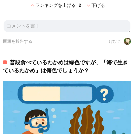
expand_less
expand_more
ランキングを上げる
2
下げる
問題を報告する
けぴこ
普段食べているわかめは緑色ですが、「海で生き
ているわかめ」は何色でしょうか？