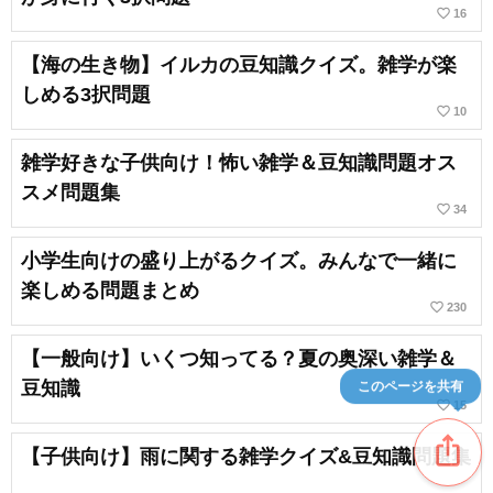
favorite_border
16
【海の生き物】イルカの豆知識クイズ。雑学が楽
しめる3択問題
favorite_border
10
雑学好きな子供向け！怖い雑学＆豆知識問題オス
スメ問題集
favorite_border
34
小学生向けの盛り上がるクイズ。みんなで一緒に
楽しめる問題まとめ
favorite_border
230
【一般向け】いくつ知ってる？夏の奥深い雑学＆
豆知識
このページを共有
favorite_border
15
ios_share
【子供向け】雨に関する雑学クイズ&豆知識問題集