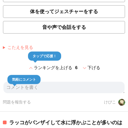
体を使ってジェスチャーをする
音や声で会話をする
こたえを見る
タップで応援！
expand_less
expand_more
ランキングを上げる
6
下げる
気軽にコメント
問題を報告する
けぴこ
ラッコがバンザイして水に浮かぶことが多いのは