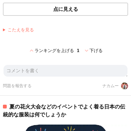
点に見える
こたえを見る
expand_less
expand_more
ランキングを上げる
1
下げる
問題を報告する
ナカムー
夏の花火大会などのイベントでよく着る日本の伝
統的な服装は何でしょうか