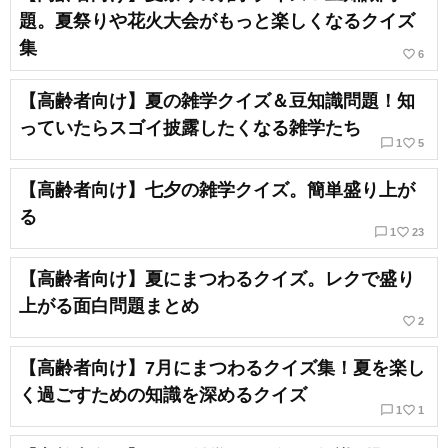
題。夏祭りや花火大会がもっと楽しくなるクイズ
集
favorite_border
6
【高齢者向け】夏の雑学クイズ＆豆知識問題！知
っていたらスゴイ披露したくなる雑学たち
chat_bubble_outline
favorite_border
1
5
【高齢者向け】七夕の雑学クイズ。簡単盛り上が
る
chat_bubble_outline
favorite_border
1
23
【高齢者向け】夏にまつわるクイズ。レクで盛り
上がる面白問題まとめ
favorite_border
2
【高齢者向け】7月にまつわるクイズ集！夏を楽し
く過ごすための知識を深めるクイズ
chat_bubble_outline
favorite_border
1
1