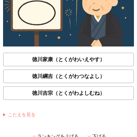
徳川家康（とくがわいえやす）
徳川綱吉（とくがわつなよし）
徳川吉宗（とくがわよしむね）
こたえを見る
expand_less
expand_more
ランキングを上げる
下げる