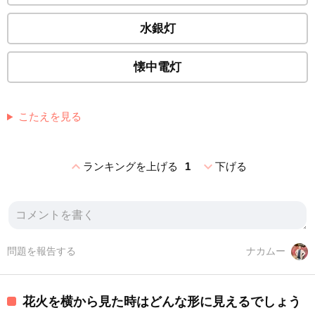
水銀灯
懐中電灯
こたえを見る
expand_less
expand_more
ランキングを上げる
1
下げる
問題を報告する
ナカムー
花火を横から見た時はどんな形に見えるでしょう