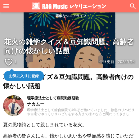
素敵なシニアライフ
花火の雑学クイズ＆豆知識問題。高齢者
向けの懐かしい話題
favorite_border
最終更新：
2025/7/14
1
お気に入りに登録
花火の雑学クイズ＆豆知識問題。高齢者向けの
懐かしい話題
理学療法士として病院勤務経験
ナカムー
理学療法士として総合病院で4年ほど働いていました。救急のリハビリ
や自宅でゆっくりリハビリをする方まで様々な方と関わってきまし
た。ライターとしても健康に関わる情報を多くの方に届けられたら嬉
しいです！よろしくお願いします。
夏の風物詩として親しまれている花火。
高齢者の皆さんにも、懐かしい思い出や季節感を感じていただ