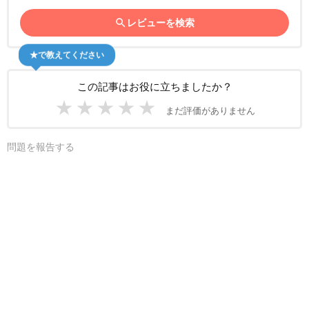
search
レビューを検索
★で教えてください
この記事はお役に立ちましたか？
★
★
★
★
★
まだ評価がありません
問題を報告する