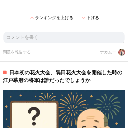
expand_less
expand_more
ランキングを上げる
下げる
問題を報告する
ナカムー
日本初の花火大会、隅田花火大会を開催した時の
江戸幕府の将軍は誰だったでしょうか