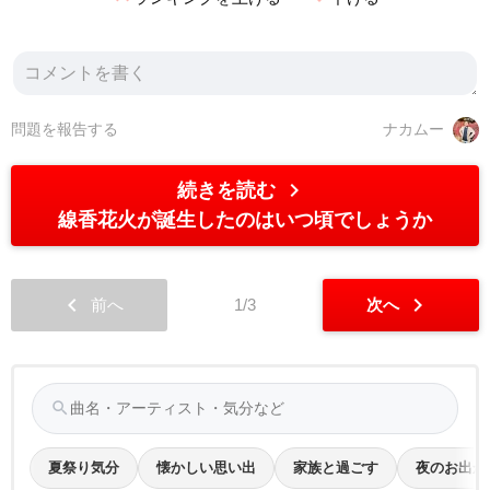
問題を報告する
ナカムー
chevron_right
続きを読む
線香花火が誕生したのはいつ頃でしょうか
chevron_left
chevron_right
前へ
1/3
次へ
search
夏祭り気分
懐かしい思い出
家族と過ごす
夜のお出か