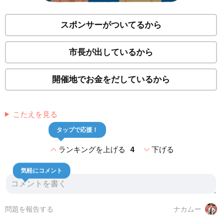
スポンサーがついてるから
市長が出しているから
開催地でお金をだしているから
こたえを見る
タップで応援！
expand_less
expand_more
ランキングを上げる
4
下げる
気軽にコメント
問題を報告する
ナカムー