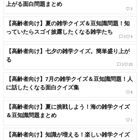
上がる面白問題まとめ
favorite_border
2
【高齢者向け】夏の雑学クイズ＆豆知識問題！知
っていたらスゴイ披露したくなる雑学たち
chat_bubble_outline
favorite_border
1
5
【高齢者向け】七夕の雑学クイズ。簡単盛り上が
る
chat_bubble_outline
favorite_border
1
23
【高齢者向け】7月の雑学クイズ＆豆知識問題！人
に話したくなる面白クイズ集
favorite_border
8
【高齢者向け】夏に挑戦しよう！海の雑学クイズ
＆豆知識問題まとめ
favorite_border
1
【高齢者向け】知識が増える！楽しい雑学クイズ