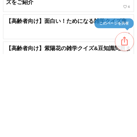
ズをご紹介
favorite_border
4
【高齢者向け】面白い！ためになる雑学クイズ集
このページを共有
favorite_border
3
ios_share
【高齢者向け】紫陽花の雑学クイズ&豆知識問題ま
とめ
chat_bubble_outline
favorite_border
1
2
【高齢者向け】イベントにオススメ！敬老の日ク
イズで盛り上がろう！
favorite_border
5
content_copy
【高齢者向け】懐かしいクイズで思い出がよみが
favorite_border
える！昭和の芸能・エンタメ・スポーツ問題
favorite_border
9
【高齢者向け】人に話したくなる。食べ物の雑学