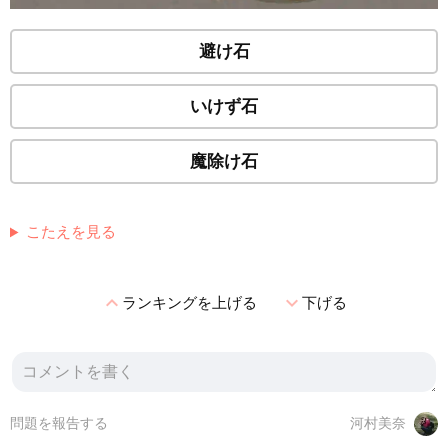
避け石
いけず石
魔除け石
こたえを見る
expand_less
expand_more
ランキングを上げる
下げる
問題を報告する
河村美奈