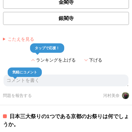
金閣寺
銀閣寺
こたえを見る
タップで応援！
expand_less
expand_more
ランキングを上げる
下げる
気軽にコメント
問題を報告する
河村美奈
日本三大祭りの1つである京都のお祭りは何でしょ
うか。