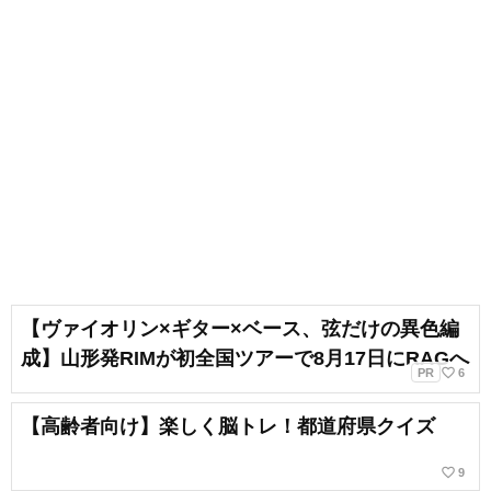
【ヴァイオリン×ギター×ベース、弦だけの異色編
成】山形発RIMが初全国ツアーで8月17日にRAGへ
favorite_border
PR
6
【高齢者向け】楽しく脳トレ！都道府県クイズ
favorite_border
9