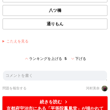
八ツ橋
通りもん
こたえを見る
expand_less
expand_more
ランキングを上げる
5
下げる
問題を報告する
河村美奈
chevron_right
続きを読む
京都府宇治市にある「平等院鳳凰堂」が描かれて