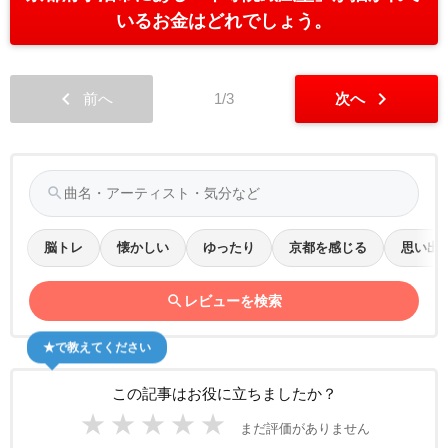
いるお金はどれでしょう。
chevron_left
chevron_right
前へ
1/3
次へ
search
脳トレ
懐かしい
ゆったり
京都を感じる
思い出
search
レビューを検索
★で教えてください
この記事はお役に立ちましたか？
★
★
★
★
★
まだ評価がありません