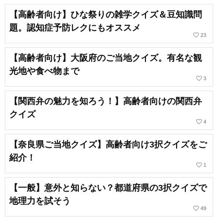
【高齢者向け】ひな祭りの雑学クイズ＆豆知識問
題。認知症予防レクにもオススメ
favorite_border
23
【高齢者向け】大阪府のご当地クイズ。有名な観
光地や食べ物まで
favorite_border
3
【関西弁の魅力を知ろう！】高齢者向けの関西弁
クイズ
favorite_border
4
【奈良県ご当地クイズ】高齢者向け3択クイズをご
紹介！
favorite_border
1
【一般】意外と知らない？都道府県の3択クイズで
地理力を試そう
favorite_border
49