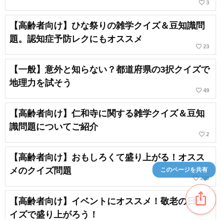
favorite_border
3
【高齢者向け】ひな祭りの雑学クイズ＆豆知識問
題。認知症予防レクにもオススメ
favorite_border
23
【一般】意外と知らない？都道府県の3択クイズで
地理力を試そう
favorite_border
49
【高齢者向け】仁和寺に関する雑学クイズ＆豆知
識問題についてご紹介
favorite_border
2
【高齢者向け】おもしろくて盛り上がる！オスス
メのクイズ問題
このページを共有
favorite_border
209
ios_share
【高齢者向け】イベントにオススメ！敬老の日ク
イズで盛り上がろう！