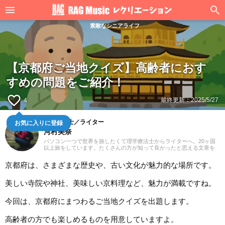
素敵なシニアライフ
【京都府ご当地クイズ】高齢者におす
すめの問題をご紹介！
favorite_border
最終更新：
2025/5/27
4
理学療法士／ライター
お気に入りに登録
河村美奈
パソコン一つで世界を旅したくて理学療法士からライターへ。20ヶ国
以上旅をしています。たくさんの方が知って良かったと思える文章を
お届けできたら幸いです。よろしくお願いいたします。
京都府は、さまざまな歴史や、古い文化が魅力的な場所です。
美しい寺院や神社、美味しい京料理など、魅力が満載ですね。
今回は、京都府にまつわるご当地クイズを出題します。
高齢者の方でも楽しめるものを用意していますよ。