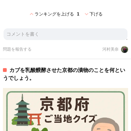
expand_less
expand_more
ランキングを上げる
1
下げる
問題を報告する
河村美奈
カブを乳酸醗酵させた京都の漬物のことを何とい
うでしょう。