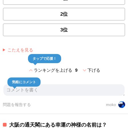
2位
3位
こたえを見る
タップで応援！
expand_less
expand_more
ランキングを上げる
9
下げる
気軽にコメント
問題を報告する
moko
大阪の通天閣にある幸運の神様の名前は？