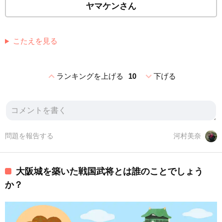
ヤマケンさん
こたえを見る
expand_less
expand_more
ランキングを上げる
10
下げる
問題を報告する
河村美奈
大阪城を築いた戦国武将とは誰のことでしょう
か？