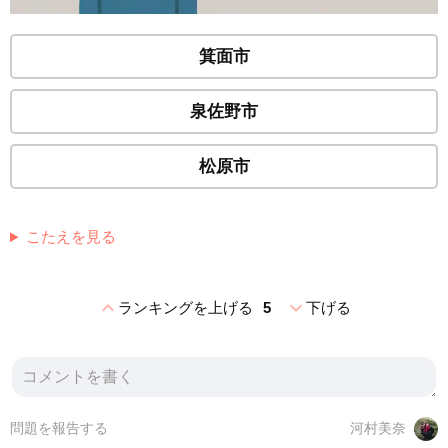
箕面市
泉佐野市
松原市
こたえを見る
expand_less
expand_more
ランキングを上げる
5
下げる
問題を報告する
河村美奈