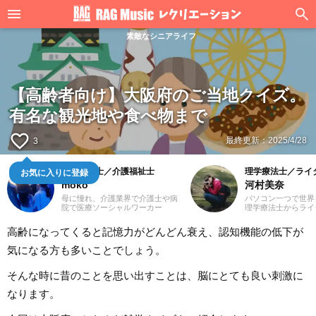
素敵なシニアライフ
【高齢者向け】大阪府のご当地クイズ。
有名な観光地や食べ物まで
favorite_border
最終更新：
2025/4/28
3
社会福祉士／介護福祉士
理学療法士／ライ
お気に入りに登録
moko
河村美奈
母に憧れ、介護業界で介護士や病
パソコン一つで世界
院で医療ソーシャルワーカー
理学療法士からライ
（MSW）をしておりました3児の
国以上旅をしていま
ママ、mokoと申します。前職での
の方が知って良かっ
高齢になってくると記憶力がどんどん衰え、認知機能の低下が
経験を活かして、主に介護に関す
章をお届けできたら
る記事を執筆してまいります。ど
ろしくお願いいたし
気になる方も多いことでしょう。
うぞよろしくお願いいたします。
そんな時に昔のことを思い出すことは、脳にとても良い刺激に
なります。