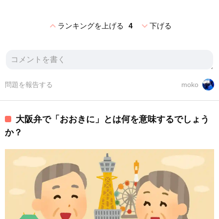
expand_less
expand_more
ランキングを上げる
4
下げる
問題を報告する
moko
大阪弁で「おおきに」とは何を意味するでしょう
か？