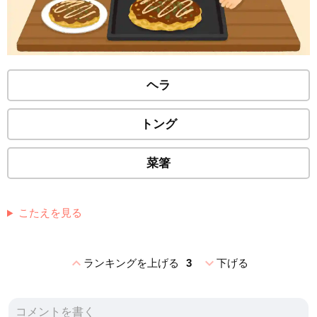
ヘラ
トング
菜箸
こたえを見る
expand_less
expand_more
ランキングを上げる
3
下げる