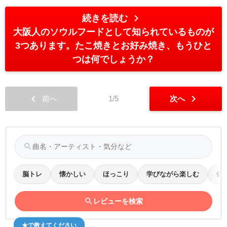
chevron_right
続きを読む
大阪人のソウルフードとして知られているものが
3つあります。たこ焼きとお好み焼き、もうひと
つは何でしょうか？
chevron_left
chevron_right
前へ
1/5
次へ
search
脳トレ
懐かしい
ほっこり
学びながら楽しむ
休
search
レビューを検索
★で教えてください