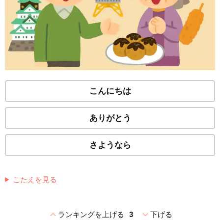
こんにちは
ありがとう
さようなら
こたえを見る
expand_less
expand_more
ランキングを上げる
3
下げる