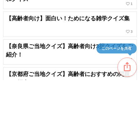
favorite_border
1
【高齢者向け】面白い！ためになる雑学クイズ集
favorite_border
3
【奈良県ご当地クイズ】高齢者向け3択クイズをご
このページを共有
紹介！
favorite_border
1
ios_share
【京都府ご当地クイズ】高齢者におすすめの問題
をご紹介！
favorite_border
4
【高齢者向けレク】デイサービスで楽しむクイズ
をご紹介！
favorite_border
41
content_copy
【高齢者向け】日常生活に役立つ雑学クイズ＆豆
favorite_border
知識問題