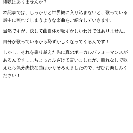
経験はありませんか？
等の伴奏者として活動している。
BEST」特典ライナ
レッスンを通して生徒たちから流
等に携わらせていた
行の曲を教わることも多く、邦
音楽経験としては、
本記事では、しっかりと世界観に入り込まないと、歌っている
楽・洋楽・CM曲など、ジャンルを
ーを始め、学生時代
問わずなんでもピアノで弾いてみ
に注力。その後15
最中に照れてしまうような楽曲をご紹介していきます。
るのが趣味。2021年より、Webラ
至るまで、いちボカ
イターとしての活動もスタート。
ジナル楽曲を発表し
当然ですが、決して曲自体が恥ずかしいわけではありません。
音楽をはじめさまざまなジャンル
す。邦楽ロック、ボ
の執筆にあたっている。
得意ジャンルです。
自分が歌っているから恥ずかしくなってくるんです！
しかし、それを乗り越えた先に真のボーカルパフォーマンスが
あるんです……ちょっとふざけて言いましたが、照れなしで歌
えたら気分爽快な曲ばかりそろえましたので、ぜひお楽しみく
ださい！