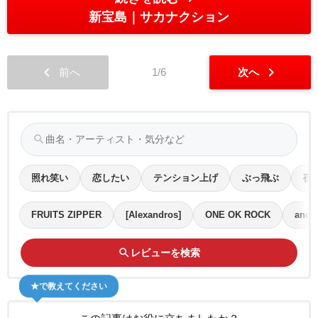
新宝島
サカナクション
chevron_left
chevron_right
前へ
1/6
次へ
search
照れ笑い
恋したい
テンション上げ
ぶっ飛ぶ
夜
FRUITS ZIPPER
[Alexandros]
ONE OK ROCK
ano
search
レビューを検索
★で教えてください