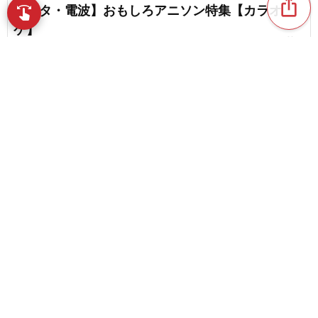
ios_share
【ネタ・電波】おもしろアニソン特集【カラオ
swipe
指先で音楽をブラウズ
ケ】
favorite_border
7
【カラオケ】プロセカの歌いやすい曲まとめ
favorite_border
18
content_copy
【歌えたらかっこいい！】女性におすすめのカラ
オケ人気曲集
play_arrow
chat_bubble_outline
favorite_border
1
40
【男性必見】カラオケで歌えたらかっこいい曲。
favorite_border
女性が思わず魅せられるナンバー
chat_bubble_outline
favorite_border
1
61
【気持ちいい曲】カラオケで熱唱したい！人気の
ナンバーを一挙紹介
chat_bubble_outline
favorite_border
9
94