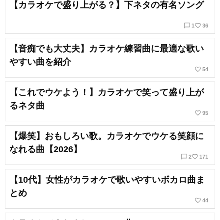
【カラオケで盛り上がる？】下ネタの有名ソング
chat_bubble_outline
favorite_border
1
36
【音痴でも大丈夫】カラオケ練習曲に最適な歌い
やすい曲を紹介
favorite_border
54
【これでウケよう！】カラオケで笑って盛り上が
るネタ曲
favorite_border
95
【爆笑】おもしろい歌。カラオケでウケる笑顔に
なれる曲【2026】
chat_bubble_outline
favorite_border
2
171
【10代】女性がカラオケで歌いやすいボカロ曲ま
とめ
favorite_border
44