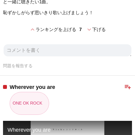
と一緒に聴きたい1曲。
恥ずかしがらず思いきり歌い上げましょう！
expand_less
expand_more
ランキングを上げる
7
下げる
問題を報告する
playlist_add
Wherever you are
ONE OK ROCK
Wherever you are