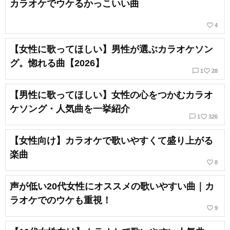
カラオケでウケるかっこいい曲
favorite_border
4
【女性に歌ってほしい】男性が選ぶカラオケソン
グ。惚れる曲【2026】
chat_bubble_outline
favorite_border
1
28
【男性に歌ってほしい】女性の心をつかむカラオ
ケソング・人気曲を一挙紹介
chat_bubble_outline
favorite_border
1
326
【女性向け】カラオケで歌いやすくて盛り上がる
楽曲
favorite_border
8
声が低い20代女性にオススメの歌いやすい曲｜カ
ラオケでのウケも重視！
favorite_border
9