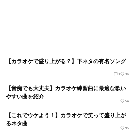
【カラオケで盛り上がる？】下ネタの有名ソング
chat_bubble_outline
favorite_border
1
36
【音痴でも大丈夫】カラオケ練習曲に最適な歌い
やすい曲を紹介
favorite_border
54
【これでウケよう！】カラオケで笑って盛り上が
るネタ曲
favorite_border
95