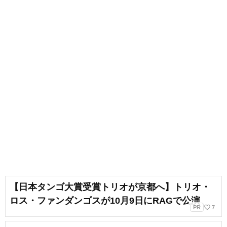
【日本タンゴ大賞受賞トリオが京都へ】トリオ・
ロス・ファンダンゴスが10月9日にRAGで公演
favorite_border
PR
7