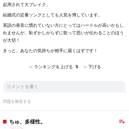
起用されて大ブレイク。
結婚式の定番ソングとしても人気を博しています。
英語の発音に慣れていない方にとってはハードルが高いかもし
れませんが、恥ずかしがらずに歌って思いが伝わることのほう
が大切！
きっと、あなたの気持ちが相手に届くはずです！
expand_less
expand_more
ランキングを上げる
5
下げる
問題を報告する
playlist_add
ちゅ、多様性。