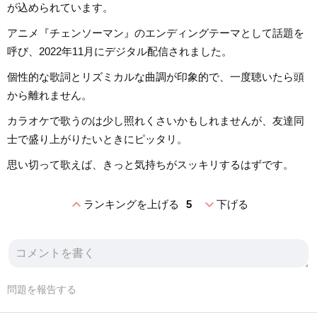
が込められています。
アニメ『チェンソーマン』のエンディングテーマとして話題を
呼び、2022年11月にデジタル配信されました。
個性的な歌詞とリズミカルな曲調が印象的で、一度聴いたら頭
から離れません。
カラオケで歌うのは少し照れくさいかもしれませんが、友達同
士で盛り上がりたいときにピッタリ。
思い切って歌えば、きっと気持ちがスッキリするはずです。
expand_less
expand_more
ランキングを上げる
5
下げる
問題を報告する