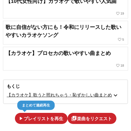
【10代女性向け】カラオケで歌いやすい人気曲
favorite_border
19
歌に自信がない方にも！令和にリリースした歌い
やすいカラオケソング
favorite_border
5
【カラオケ】プロセカの歌いやすい曲まとめ
favorite_border
18
もくじ
expand_more
【カラオケ】歌うと照れちゃう・恥ずかしい曲まとめ
まとめて連続再生
play_arrow
library_music
プレイリストを再生
楽曲をリクエスト