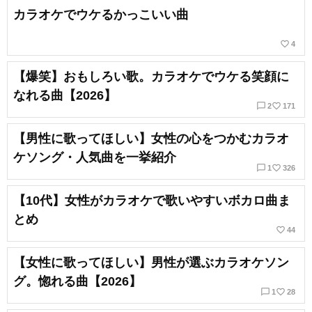
カラオケでウケるかっこいい曲
favorite_border
4
【爆笑】おもしろい歌。カラオケでウケる笑顔に
なれる曲【2026】
chat_bubble_outline
favorite_border
2
171
【男性に歌ってほしい】女性の心をつかむカラオ
ケソング・人気曲を一挙紹介
chat_bubble_outline
favorite_border
1
326
【10代】女性がカラオケで歌いやすいボカロ曲ま
とめ
favorite_border
44
【女性に歌ってほしい】男性が選ぶカラオケソン
グ。惚れる曲【2026】
chat_bubble_outline
favorite_border
1
28