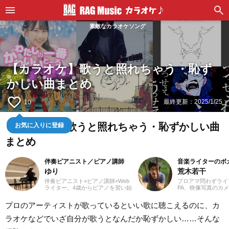
素敵なカラオケソング
【カラオケ】歌うと照れちゃう・恥ず
かしい曲まとめ
favorite_border
最終更新：
2025/1/25
10
お気に入りに登録
【カラオケ】歌うと照れちゃう・恥ずかしい曲
まとめ
伴奏ピアニスト／ピアノ講師
音楽ライターのボ
ゆり
荒木若干
伴奏ピアニスト×ピアノ講師×Web
プロアマ問わずライ
ライター。4歳からピアノを習い始
PA、映像写真のカ
め、ピアノ教室の先生に憧れて音
店店員、物流拠点の
楽の道を志す。高校・大学と音楽
さまざまな職種を経
プロのアーティストが歌っているといい歌に聴こえるのに、カ
の専門課程に進み、器楽や歌の伴
業ライターとして日
奏のおもしろさに目覚める。現
います。これまでに
ラオケなどでいざ自分が歌うとなんだか恥ずかしい……そんな
在、ピアノを教える傍ら、地元愛
サイトでの作品紹介記
知を中心にフルート・声楽・合唱
PLACE株式会社様の「