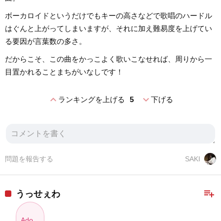
ボーカロイドというだけでもキーの高さなどで歌唱のハードル
はぐんと上がってしまいますが、それに加え難易度を上げてい
る要因が言葉数の多さ。
だからこそ、この曲をかっこよく歌いこなせれば、周りから一
目置かれることまちがいなしです！
expand_less
expand_more
ランキングを上げる
5
下げる
問題を報告する
SAKI
playlist_add
うっせぇわ
Ado