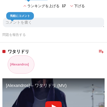
expand_less
expand_more
ランキングを上げる
17
下げる
気軽にコメント
問題を報告する
playlist_add
ワタリドリ
[Alexandros]
[Alexandros] – ワタリドリ (MV)