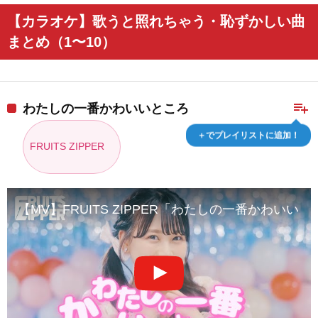
【カラオケ】歌うと照れちゃう・恥ずかしい曲
まとめ（1〜10）
playlist_add
わたしの一番かわいいところ
＋でプレイリストに追加！
FRUITS ZIPPER
【MV】FRUITS ZIPPER「わたしの一番かわいい