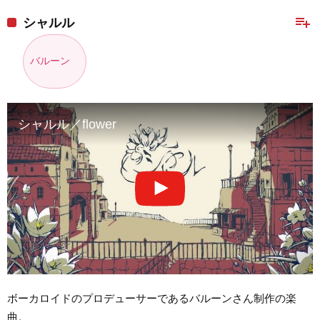
playlist_add
シャルル
バルーン
シャルル／flower
ボーカロイドのプロデューサーであるバルーンさん制作の楽
曲。