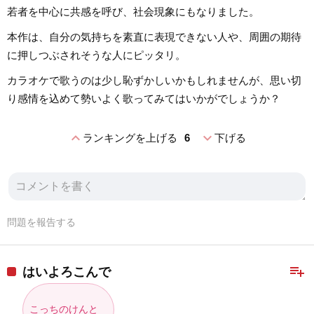
若者を中心に共感を呼び、社会現象にもなりました。
本作は、自分の気持ちを素直に表現できない人や、周囲の期待
に押しつぶされそうな人にピッタリ。
カラオケで歌うのは少し恥ずかしいかもしれませんが、思い切
り感情を込めて勢いよく歌ってみてはいかがでしょうか？
expand_less
expand_more
ランキングを上げる
6
下げる
問題を報告する
playlist_add
はいよろこんで
こっちのけんと