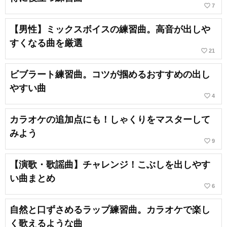
favorite_border
7
【男性】ミックスボイスの練習曲。高音が出しや
すくなる曲を厳選
favorite_border
21
ビブラート練習曲。コツが掴めるおすすめの出し
やすい曲
favorite_border
4
カラオケの追加点にも！しゃくりをマスターして
みよう
favorite_border
9
【演歌・歌謡曲】チャレンジ！こぶしを出しやす
い曲まとめ
favorite_border
6
自然と口ずさめるラップ練習曲。カラオケで楽し
く歌えるような曲