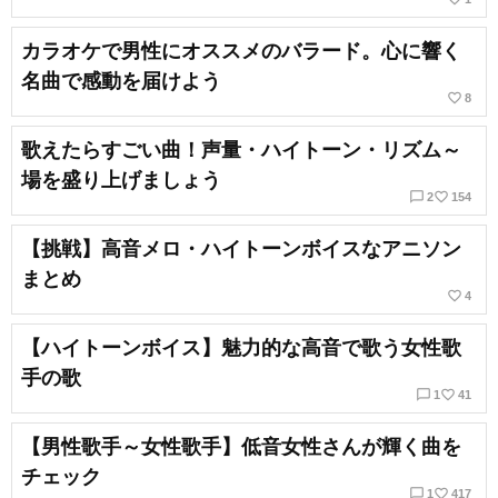
カラオケで男性にオススメのバラード。心に響く
名曲で感動を届けよう
favorite_border
8
歌えたらすごい曲！声量・ハイトーン・リズム～
場を盛り上げましょう
chat_bubble_outline
favorite_border
2
154
【挑戦】高音メロ・ハイトーンボイスなアニソン
まとめ
favorite_border
4
【ハイトーンボイス】魅力的な高音で歌う女性歌
手の歌
chat_bubble_outline
favorite_border
1
41
【男性歌手～女性歌手】低音女性さんが輝く曲を
チェック
chat_bubble_outline
favorite_border
1
417