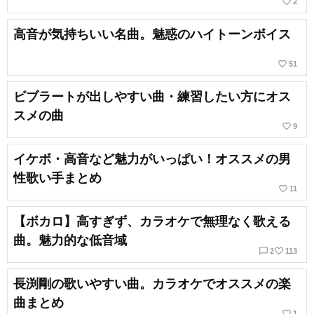
favorite_border
2
高音が気持ちいい名曲。魅惑のハイトーンボイス
favorite_border
51
ビブラートが出しやすい曲・練習したい方にオス
スメの曲
favorite_border
9
イケボ・高音など魅力がいっぱい！オススメの男
性歌い手まとめ
favorite_border
11
【ボカロ】高すぎず、カラオケで無理なく歌える
曲。魅力的な低音域
chat_bubble_outline
favorite_border
2
113
長渕剛の歌いやすい曲。カラオケでオススメの楽
曲まとめ
favorite_border
1