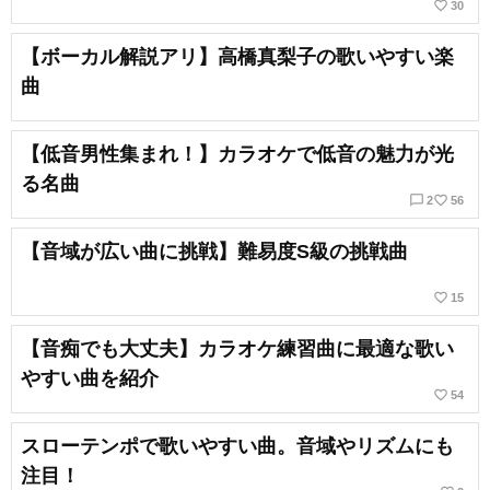
favorite_border
30
【ボーカル解説アリ】高橋真梨子の歌いやすい楽
曲
【低音男性集まれ！】カラオケで低音の魅力が光
る名曲
chat_bubble_outline
favorite_border
2
56
【音域が広い曲に挑戦】難易度S級の挑戦曲
favorite_border
15
【音痴でも大丈夫】カラオケ練習曲に最適な歌い
やすい曲を紹介
favorite_border
54
スローテンポで歌いやすい曲。音域やリズムにも
注目！