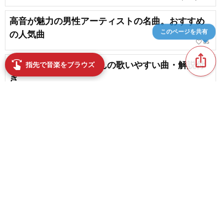
高音が魅力の男性アーティストの名曲。おすすめ
の人気曲
このページを共有
favorite_border
85
ios_share
swipe
【カラオケ】平井大さんの歌いやすい曲・解説付
指先で音楽をブラウズ
き
【高音注意】限界に挑む高すぎる曲やカラオケで
歌ったら気持ちいい曲
favorite_border
224
content_copy
新着記事
favorite_border
【日本タンゴ大賞受賞トリオが京
都へ】トリオ・ロス・ファンダン
ゴスが10月9日にRAGで公演