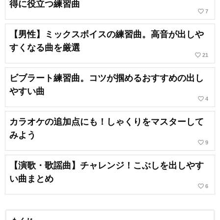
得に役立つ練習曲
favorite_border
7
【男性】ミックスボイスの練習曲。高音が出しや
すくなる曲を厳選
favorite_border
21
ビブラート練習曲。コツが掴めるおすすめの出し
やすい曲
favorite_border
4
カラオケの追加点にも！しゃくりをマスターして
みよう
favorite_border
9
【演歌・歌謡曲】チャレンジ！こぶしを出しやす
い曲まとめ
favorite_border
6