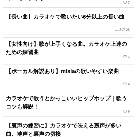
favorite_border
7
【長い曲】カラオケで歌いたい6分以上の長い曲
chat_bubble_outline
favorite_border
2
28
【女性向け】歌が上手くなる曲。カラオケ上達の
ための練習曲
favorite_border
6
【ボーカル解説あり】misiaの歌いやすい楽曲
favorite_border
4
カラオケで歌うとかっこいいヒップホップ｜歌う
コツも解説！
favorite_border
9
【裏声の練習に】カラオケで映える裏声が多い
曲、地声と裏声の切換