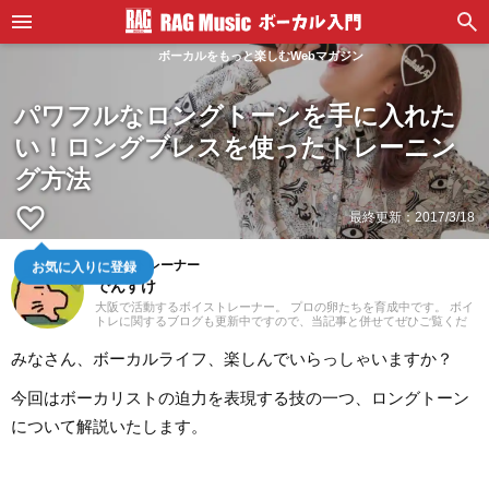
ボーカルをもっと楽しむWebマガジン
パワフルなロングトーンを手に入れた
い！ロングブレスを使ったトレーニン
グ方法
favorite_border
最終更新：
2017/3/18
お気に入りに登録
ボイストレーナー
でんすけ
大阪で活動するボイストレーナー。 プロの卵たちを育成中です。 ボイ
トレに関するブログも更新中ですので、当記事と併せてぜひご覧くだ
さい。 また、最近DTMも始めて少しずつ曲を作るようになりました。
練習で作ったインストっぽい曲をSoundCloudに載せていったりしてい
みなさん、ボーカルライフ、楽しんでいらっしゃいますか？
るので、ご興味持っていただけると幸いです。 SoundCloud：
https://soundcloud.com/densuke_osaka
今回はボーカリストの迫力を表現する技の一つ、ロングトーン
について解説いたします。