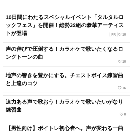
10日間にわたるスペシャルイベント「タルタルロ
ックフェス」を開催！総勢32組の豪華アーティス
トが登場
favorite_border
PR
18
声の伸びで圧倒する！カラオケで歌いたくなるロ
ングトーンの曲
favorite_border
18
地声の響きを豊かにする。チェストボイス練習曲
と上達のコツ
favorite_border
16
迫力ある声で歌おう！カラオケで歌いたいがなり
練習曲
favorite_border
8
【男性向け】ボイトレ初心者へ。声が変わる一曲