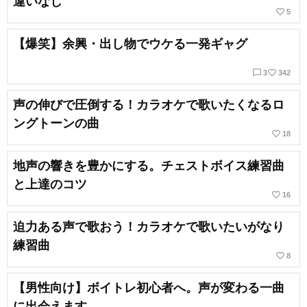
違いなし
favorite_border
5
【爆笑】余興・出し物でウケる一発ギャグ
chat_bubble_outline
favorite_border
3
342
声の伸びで圧倒する！カラオケで歌いたくなるロ
ングトーンの曲
favorite_border
18
地声の響きを豊かにする。チェストボイス練習曲
と上達のコツ
favorite_border
16
迫力ある声で歌おう！カラオケで歌いたいがなり
練習曲
favorite_border
8
【男性向け】ボイトレ初心者へ。声が変わる一曲
に出会えます