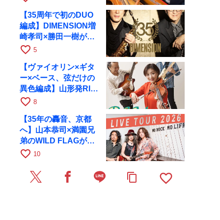
RAGへ
【35周年で初のDUO
編成】DIMENSION増
崎孝司×勝田一樹が10
月11日に京都RAGへ
favorite_border
5
【ヴァイオリン×ギタ
ー×ベース、弦だけの
異色編成】山形発RIM
が初全国ツアーで8月
favorite_border
8
17日にRAGへ
【35年の轟音、京都
へ】山本恭司×満園兄
弟のWILD FLAGが8
月6日にRAGでライブ
favorite_border
10
favorite_border
content_copy