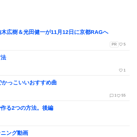
木広樹＆光田健一が11月12日に京都RAGへ
favorite_border
PR
5
方法
favorite_border
1
でかっこいいおすすめ曲
chat_bubble_outline
favorite_border
1
55
作る2つの方法。後編
ーニング動画