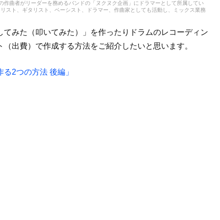
)」の作曲者がリーダーを務めるバンドの「ヌクヌク企画」にドラマーとして所属してい
カリスト、ギタリスト、ベーシスト、ドラマー、作曲家としても活動し、ミックス業務
います。最近は自身のプロジェクト「S.E.L.F (Say Encore, Lady Father)
バーした動画を中心に投稿しています。https://www.youtube.com/playlist?
r7FFu さらに初心者バンドマンとミュージシャンのためのメディア「あどかへ」を運営しています。
してみた（叩いてみた）」を作ったりドラムのレコーディン
名前の由来は、RPG初心者のための情報収集場「冒険者の酒場」の「冒険者(アドベンチャー)」と藤井組
において主人公のおじいちゃんが「カフェ」を訛って発音したもの）初心者バンドマンや
ト（出費）で作成する方法をご紹介したいと思います。
にとの思いを込めて名付けました。
る2つの方法 後編」