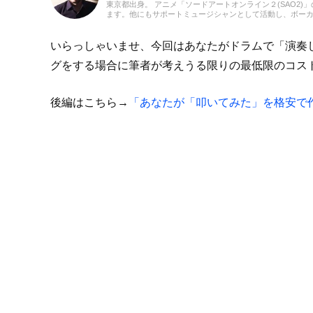
東京都出身。 アニメ「ソードアートオンライン２(SAO2
ます。他にもサポートミュージシャンとして活動し、ボー
も行います。あと和太鼓を現在もやっていて、トータルで20年以上やって
」 にて現在はELLEGARDEN、MONOEYESの全楽曲、全パートをカ
list=PLtYPtF5xwAVSTXcKYi24m1iPXQ9e
いらっしゃいませ、今回はあなたがドラムで「演奏
http://www.xn--l8js3gtc.jp「あどかへ」の
さんの伝説的web漫画「かへ」から。(「かへ」とは作中
グをする場合に筆者が考えうる限りの最低限のコス
現役ミュージシャンにとって良い情報収集の場になるよう
後編はこちら→
「あなたが「叩いてみた」を格安で作