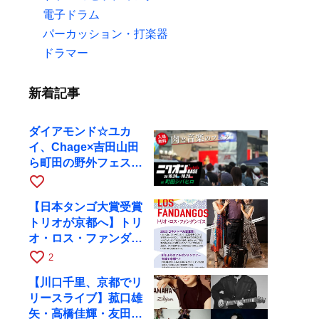
電子ドラム
パーカッション・打楽器
ドラマー
新着記事
ダイアモンド☆ユカ
イ、Chage×吉田山田
ら町田の野外フェスに
出演
favorite_border
【日本タンゴ大賞受賞
トリオが京都へ】トリ
オ・ロス・ファンダン
ゴスが10月9日にRAG
favorite_border
2
で公演
【川口千里、京都でリ
リースライブ】菰口雄
矢・高橋佳輝・友田ジ