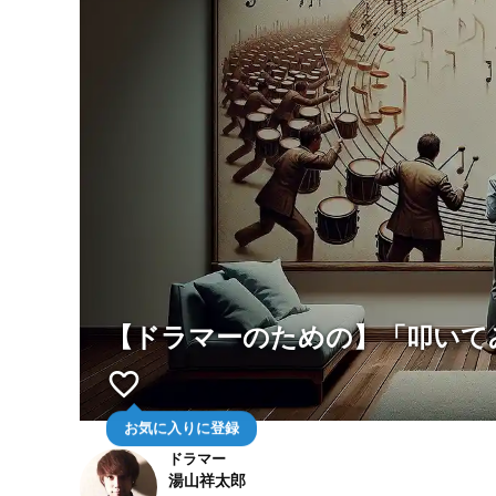
【ドラマーのための】「叩いて
favorite_border
お気に入りに登録
ドラマー
湯山祥太郎