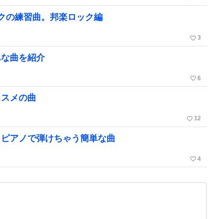
ークの練習曲。邦楽ロック編
favorite_border
3
単な曲を紹介
favorite_border
6
ススメの曲
favorite_border
12
らピアノで弾けちゃう簡単な曲
favorite_border
4