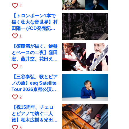
ュンと9月28日にRAG
favorite_border
2
へ
【トロンボーン1本で
描く壮大な音世界】村
田陽一がCD発売記念
ツアーで9月4日に京
favorite_border
1
都へ
【須藤満が描く、鍵盤
とベースの二夜】窪田
宏、藤井空、花田えみ
と京都RAGで共演
favorite_border
2
【三谷泰弘、歌とピア
ノの旅】esq Satellite
Tour 2026京都公演を
10月に開催
favorite_border
2
【祝15周年、チェロ
とピアノで紡ぐ二人
旅】柏木広樹＆光田健
一が11月12日に京都
favorite_border
5