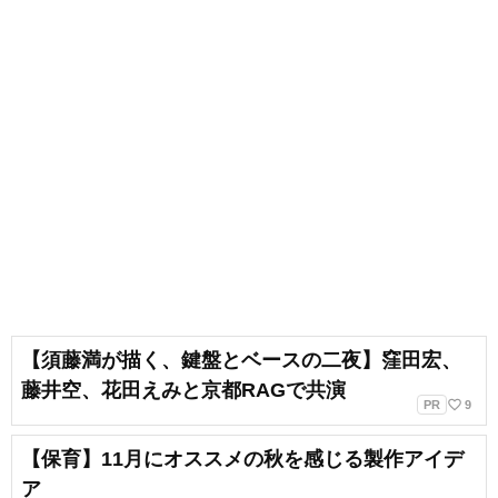
【須藤満が描く、鍵盤とベースの二夜】窪田宏、
藤井空、花田えみと京都RAGで共演
favorite_border
PR
9
【保育】11月にオススメの秋を感じる製作アイデ
ア