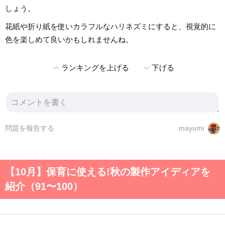
しょう。
花紙や折り紙を使いカラフルなハリネズミにすると、視覚的に
色を楽しめて良いかもしれませんね。
expand_less
expand_more
ランキングを上げる
下げる
問題を報告する
mayumi
【10月】保育に使える!秋の製作アイディアを
紹介（91〜100）