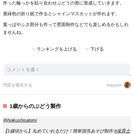
作った輪っかを貼り合わせぶどうの形に形成していきます。
黄緑色の折り紙で作るとシャインマスカットが作れます。
葉っぱやふさ部分も作って壁面制作などでも楽しめるかもしれ
ませんね。
expand_less
expand_more
ランキングを上げる
下げる
問題を報告する
mayumi
1歳からのぶどう製作
@hoikushisatomi
【1歳頃から】丸めていれるだけ！簡単指先あそび制作
#保育士