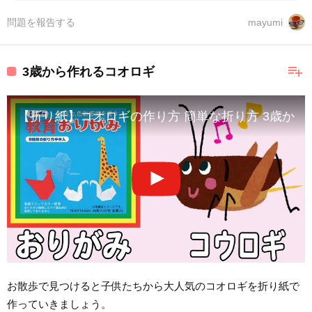
問題を報告する
mayumi
playlist_add
3歳から作れるコオロギ
【折り紙】コオロギの作り方 簡単な折り方 3歳から
お散歩で見つけると子供たちから大人気のコオロギを折り紙で
作っていきましょう。