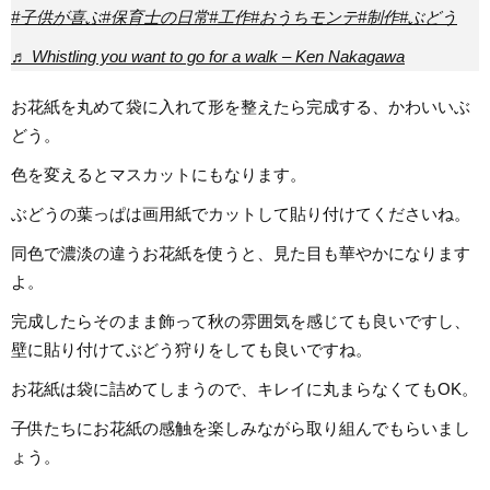
#子供が喜ぶ
#保育士の日常
#工作
#おうちモンテ
#制作
#ぶどう
♬ Whistling you want to go for a walk – Ken Nakagawa
お花紙を丸めて袋に入れて形を整えたら完成する、かわいいぶ
どう。
色を変えるとマスカットにもなります。
ぶどうの葉っぱは画用紙でカットして貼り付けてくださいね。
同色で濃淡の違うお花紙を使うと、見た目も華やかになります
よ。
完成したらそのまま飾って秋の雰囲気を感じても良いですし、
壁に貼り付けてぶどう狩りをしても良いですね。
お花紙は袋に詰めてしまうので、キレイに丸まらなくてもOK。
子供たちにお花紙の感触を楽しみながら取り組んでもらいまし
ょう。