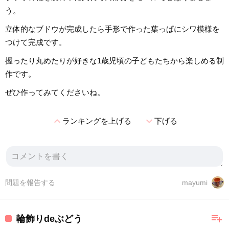
う。
立体的なブドウが完成したら手形で作った葉っぱにシワ模様を
つけて完成です。
握ったり丸めたりが好きな1歳児頃の子どもたちから楽しめる制
作です。
ぜひ作ってみてくださいね。
expand_less
expand_more
ランキングを上げる
下げる
問題を報告する
mayumi
playlist_add
輪飾りdeぶどう