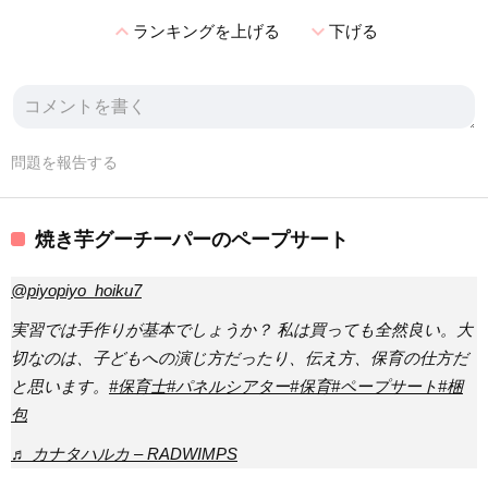
expand_less
expand_more
ランキングを上げる
下げる
問題を報告する
焼き芋グーチーパーのペープサート
@piyopiyo_hoiku7
実習では手作りが基本でしょうか？ 私は買っても全然良い。大
切なのは、子どもへの演じ方だったり、伝え方、保育の仕方だ
と思います。
#保育士
#パネルシアター
#保育
#ペープサート
#梱
包
♬ カナタハルカ – RADWIMPS