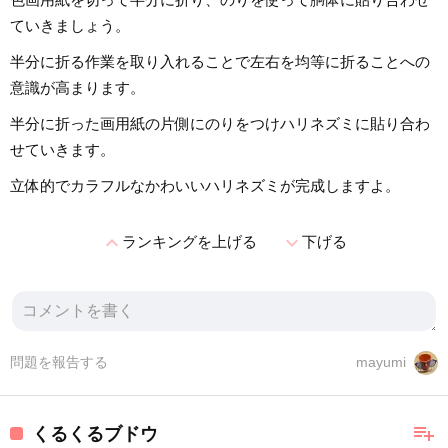
ていきましょう。
半分に折る作業を取り入れることで左右を均等に折ることへの
意識が高まります。
半分に折った画用紙の片側にのりをつけハリネズミに貼り合わ
せていきます。
立体的でカラフルなかわいいハリネズミが完成しますよ。
expand_less
expand_more
ランキングを上げる
下げる
問題を報告する
mayumi
playlist_add
くるくるブドウ