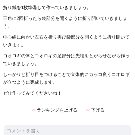
折り紙を1枚準備して作っていきましょう。
三角に2回折ったら袋部分を開くように折り開いていきましょ
う。
中心線に向かい左右を折り再び袋部分を開くように折り開いて
いきます。
コオロギの体とコオロギの足部分は先端をとがらせながら作っ
ていきましょう。
しっかりと折り目をつけることで立体的にカッコ良くコオロギ
が立つように完成します。
ぜひ作ってみてくださいね！
expand_less
expand_more
ランキングを上げる
下げる