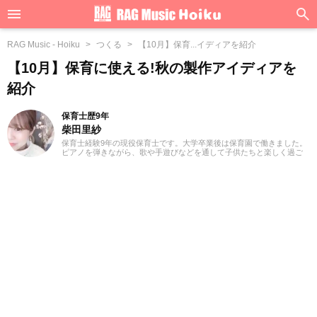
RAG Music - Hoiku
つくる
【10月】保育...イディアを紹介
【10月】保育に使える!秋の製作アイディアを
紹介
保育士歴9年
柴田里紗
保育士経験9年の現役保育士です。大学卒業後は保育園で働きました。
ピアノを弾きながら、歌や手遊びなどを通して子供たちと楽しく過ご
した経験は宝物です。現在は3人の子どもを育てながら、放課後デイサ
ービスにて子どもたちと関わり、一人ひとりに合わせた発達支援を行
っています。保育士として、母として、さまざまな経験を活かしなが
ら、文字を通して思いを表現し伝えていけたらと思います。