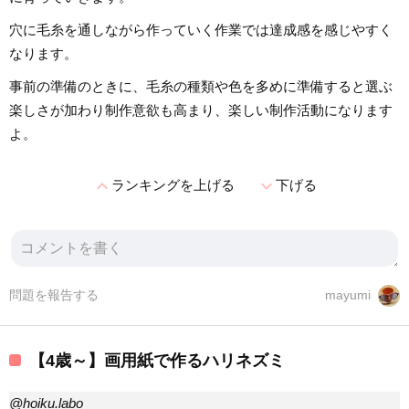
穴に毛糸を通しながら作っていく作業では達成感を感じやすく
なります。
事前の準備のときに、毛糸の種類や色を多めに準備すると選ぶ
楽しさが加わり制作意欲も高まり、楽しい制作活動になります
よ。
expand_less
expand_more
ランキングを上げる
下げる
問題を報告する
mayumi
【4歳～】画用紙で作るハリネズミ
@hoiku.labo