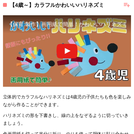
playlist_add
【4歳～】カラフルかわいいハリネズミ
【保育 製作】画用紙で簡単！かわいいハリネズミ | Cute hedg
立体的でカラフルなハリネズミは4歳児の子供たちも色を楽しみ
ながら作ることができます。
ハリネズミの形を下書きし、線の上をなぞるように切っていき
ましょう。
色画用紙を切って半分に折り、のりを使って胴体に貼り合わせ