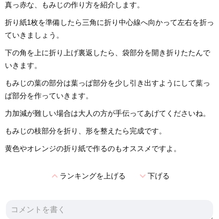
真っ赤な、もみじの作り方を紹介します。
折り紙1枚を準備したら三角に折り中心線へ向かって左右を折っ
ていきましょう。
下の角を上に折り上げ裏返したら、袋部分を開き折りたたんで
いきます。
もみじの葉の部分は葉っぱ部分を少し引き出すようにして葉っ
ぱ部分を作っていきます。
力加減が難しい場合は大人の方が手伝ってあげてくださいね。
もみじの枝部分を折り、形を整えたら完成です。
黄色やオレンジの折り紙で作るのもオススメですよ。
expand_less
expand_more
ランキングを上げる
下げる