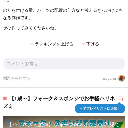
のりを付ける量、パーツの配置の仕方など考えるきっかけにも
なる制作です。
ぜひ作ってみてくださいね。
expand_less
expand_more
ランキングを上げる
下げる
問題を報告する
mayumi
playlist_add
【1歳～】フォーク＆スポンジでお手軽ハリネ
ズミ
＋でプレイリストに追加！
【ハリネズミ製作】フォークorスポンジで乳児でも