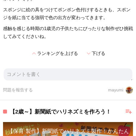
スポンジに絵の具をつけてポンポン色付けするときも、スポン
ジを紙に当てる強弱で色の出方が変わってきます。
感触を感じる時期の1歳児の子供たちにぴったりな制作ぜひ挑戦
してみてくださいね。
expand_less
expand_more
ランキングを上げる
下げる
問題を報告する
mayumi
playlist_add
【2歳～】新聞紙でハリネズミを作ろう！
【保育 製作】新聞紙でハリネズミ製作！かんたん保