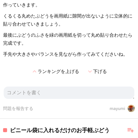
作っていきます。
くるくる丸めたぶどうを画用紙に隙間が出ないように立体的に
貼り合わせていきましょう。
最後にぶどうのふさを緑の画用紙を切って丸め貼り合わせたら
完成です。
手先や大きさやバランスを見ながら作ってみてくださいね。
expand_less
expand_more
ランキングを上げる
下げる
問題を報告する
mayumi
playlist_add
ビニール袋に入れるだけのお手軽ぶどう