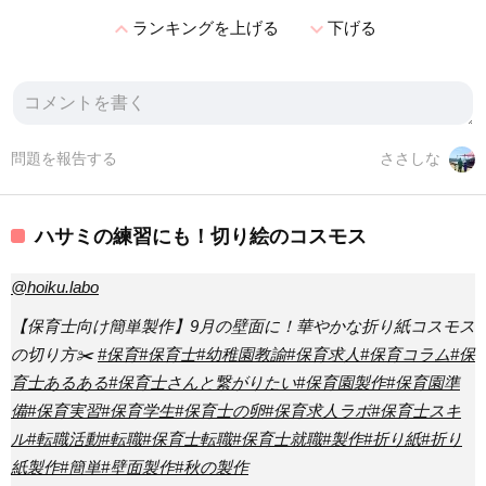
expand_less
expand_more
ランキングを上げる
下げる
問題を報告する
ささしな
ハサミの練習にも！切り絵のコスモス
@hoiku.labo
【保育士向け簡単製作】9月の壁面に！華やかな折り紙コスモス
の切り方✂️
#保育
#保育士
#幼稚園教諭
#保育求人
#保育コラム
#保
育士あるある
#保育士さんと繋がりたい
#保育園製作
#保育園準
備
#保育実習
#保育学生
#保育士の卵
#保育求人ラボ
#保育士スキ
ル
#転職活動
#転職
#保育士転職
#保育士就職
#製作
#折り紙
#折り
紙製作
#簡単
#壁面製作
#秋の製作