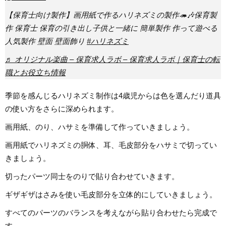
【保育士向け製作】画用紙で作るハリネズミの製作🦔🎶保育製
作 保育士 保育の引き出し子供と一緒に 簡単製作 作って遊べる
人気製作 壁面 壁面飾り
#ハリネズミ
♬ オリジナル楽曲 – 保育求人ラボ – 保育求人ラボ｜保育士の転
職とお役立ち情報
季節を感んじるハリネズミ制作は4歳児からは色を選んだり道具
の使い方をさらに深められます。
画用紙、のり、ハサミを準備して作っていきましょう。
画用紙でハリネズミの胴体、耳、毛皮部分をハサミで切ってい
きましょう。
切ったパーツ同士をのりで貼り合わせていきます。
ギザギザはさみを使い毛皮部分を立体的にしていきましょう。
すべてのパーツのバランスを考えながら貼り合わせたら完成で
す。