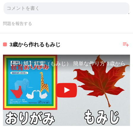
問題を報告する
playlist_add
3歳から作れるもみじ
【折り紙】紅葉（もみじ） 簡単な作り方 3歳から作