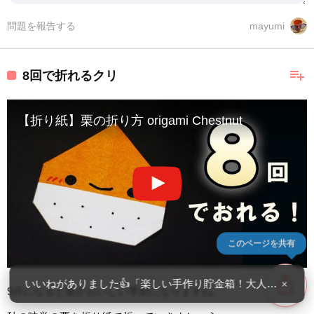
問題を報告する
mayumi
playlist_add
8回で折れるクリ
【折り紙】栗の折り方 origami Chestnut
このページを共有
ios_share
いいねがありました👍「楽しい手作り貯金箱！大人も驚く夏
×
9月になると栗がおいしい季節になりますね。