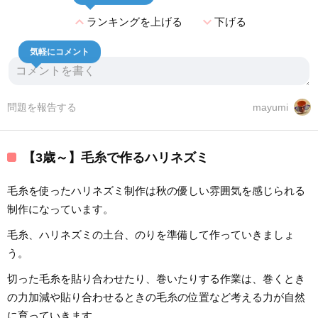
expand_less
expand_more
ランキングを上げる
下げる
気軽にコメント
問題を報告する
mayumi
【3歳～】毛糸で作るハリネズミ
毛糸を使ったハリネズミ制作は秋の優しい雰囲気を感じられる
制作になっています。
毛糸、ハリネズミの土台、のりを準備して作っていきましょ
う。
切った毛糸を貼り合わせたり、巻いたりする作業は、巻くとき
の力加減や貼り合わせるときの毛糸の位置など考える力が自然
に育っていきます。