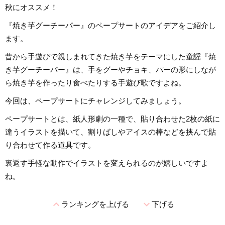
秋にオススメ！
『焼き芋グーチーパー』のペープサートのアイデアをご紹介し
ます。
昔から手遊びで親しまれてきた焼き芋をテーマにした童謡『焼
き芋グーチーパー』は、手をグーやチョキ、パーの形にしなが
ら焼き芋を作ったり食べたりする手遊び歌ですよね。
今回は、ペープサートにチャレンジしてみましょう。
ペープサートとは、紙人形劇の一種で、貼り合わせた2枚の紙に
違うイラストを描いて、割りばしやアイスの棒などを挟んで貼
り合わせて作る道具です。
裏返す手軽な動作でイラストを変えられるのが嬉しいですよ
ね。
expand_less
expand_more
ランキングを上げる
下げる