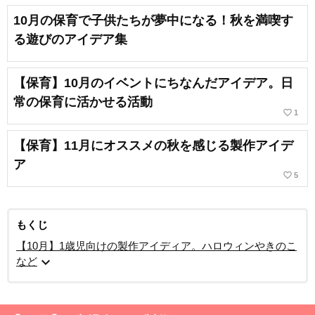
10月の保育で子供たちが夢中になる！秋を満喫す
る遊びのアイデア集
【保育】10月のイベントにちなんだアイデア。日
常の保育に活かせる活動
favorite_border
1
【保育】11月にオススメの秋を感じる製作アイデ
ア
favorite_border
5
もくじ
【10月】1歳児向けの製作アイディア。ハロウィンやきのこ
expand_more
など