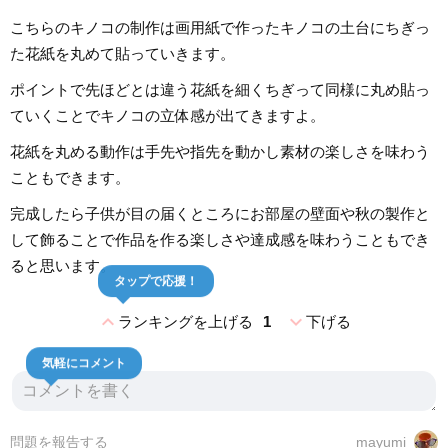
こちらのキノコの制作は画用紙で作ったキノコの土台にちぎっ
た花紙を丸めて貼っていきます。
ポイントで先ほどとは違う花紙を細くちぎって同様に丸め貼っ
ていくことでキノコの立体感が出てきますよ。
花紙を丸める動作は手先や指先を動かし素材の楽しさを味わう
こともできます。
完成したら子供が目の届くところにお部屋の壁面や秋の製作と
して飾ることで作品を作る楽しさや達成感を味わうこともでき
ると思います。
タップで応援！
expand_less
expand_more
ランキングを上げる
1
下げる
気軽にコメント
問題を報告する
mayumi