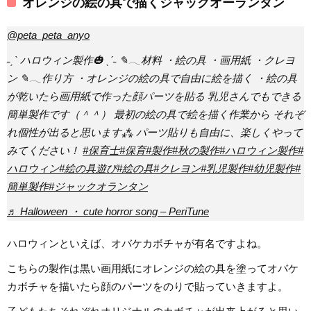
オレンジの絵の具で描くジャックオーランタン
@peta_peta_anyo
˗ˏˋ ハロウィン製作🎃 ˎˊ˗ ✎𓂃材料 ・絵の具 ・画用紙 ・クレヨ
ン ✎𓂃作り方 ・オレンジの絵の具で自由に絵を描く ・絵の具
が乾いたら画用紙で作った顔パーツを貼る 乳児さんでもできる
簡単製作です（＾＾） 最初の絵の具で絵を描く作業から それぞ
れ個性が出ると思います⁂ パーツ貼りも自由に、楽しくやって
みてください！
#保育士
#保育
#製作
#秋の製作
#ハロウィン製作
#
ハロウィン
#絵の具遊び
#絵の具
#クレヨン
#乳児製作
#幼児製作
#
簡単製作
#ジャックオランタン
♬ Halloween ・ cute horror song – PeriTune
ハロウィンといえば、オバケカボチャが有名ですよね。
こちらの製作は黒い画用紙にオレンジの絵の具を塗ってオバケ
カボチャを描いたら顔のパーツをのりで貼っていきますよ。