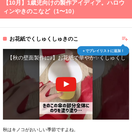
【10月】1歳児向けの製作アイディア。ハロウ
ィンやきのこなど（1〜10）
playlist_add
お花紙でくしゅくしゅきのこ
＋でプレイリストに追加！
【秋の壁面製作に♪】お花紙で華やか✨くしゅくしゅきのこ
秋はキノコがおいしい季節ですよね。