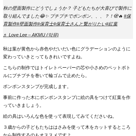
秋の壁面製作にどうでしょうか？ 子どもたちが大喜びで製作に
取り組んでました😂✨ プチプチでポンポン、、、？！🫣🔥
#保
育製作
#壁面製作
#保育士
#保育士さんと繋がりたい
#紅葉
♬ Love Lee – AKMU (악뮤)
秋は葉が黄色から赤色やだいだい色にグラデーションのように
変わっていきとってもきれいですよね。
こちらの制作ではトイレトペーパーの芯や小さめのペットボト
ルにプチプチを巻いて輪ゴムで止めたら。
ポンポンスタンプが完成します。
事前に作った木にポンポンスタンプに絵の具をつけて紅葉を作
っていきましょう。
絵の具はいろんな色を使って表現してみてくださいね。
３歳からの子どもたちははさみを使って木をカットするところ
から制作するのもオススメですよ。