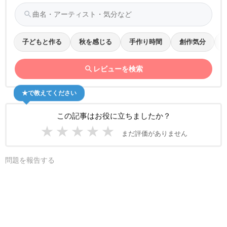
search
子どもと作る
秋を感じる
手作り時間
創作気分
search
レビューを検索
★で教えてください
この記事はお役に立ちましたか？
★
★
★
★
★
まだ評価がありません
問題を報告する