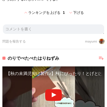
expand_less
expand_more
ランキングを上げる
1
下げる
問題を報告する
mayumi
playlist_add
のりでぺたぺたはりねずみ
【秋の未満児向け製作♪】秋にぴったり！とげとげハリネズ