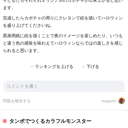
子どもたちそれぞれオリジナルのカボチャが出来上がると思い
ます。
完成したらカボチャの周りにクレヨンで絵を描いてハロウィン
を盛り上げてくださいね。
黒画用紙に絵を描くことで夜のイメージを楽しめたり、いつも
と違う色の感覚を味わえてハロウィンならではの楽しさを感じ
られると思います。
expand_less
expand_more
ランキングを上げる
下げる
問題を報告する
mayumi
タンポでつくるカラフルモンスター