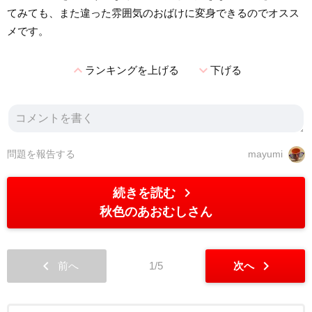
てみても、また違った雰囲気のおばけに変身できるのでオスス
メです。
expand_less
expand_more
ランキングを上げる
下げる
問題を報告する
mayumi
chevron_right
続きを読む
秋色のあおむしさん
chevron_left
chevron_right
前へ
1/5
次へ