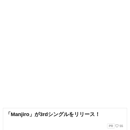
「Manjiro」が3rdシングルをリリース！
favorite_border
PR
55