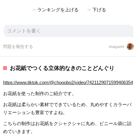
expand_less
expand_more
ランキングを上げる
下げる
問題を報告する
mayumi
お花紙でつくる立体的なきのことどんぐり
https://www.tiktok.com/@chooobo2/video/7421129071599406354
お花紙を使った制作のご紹介です。
お花紙は柔らかい素材でできているため、丸めやすくカラーバ
リエーションも豊富ですよね。
こちらの制作はお花紙をクシャクシャに丸め、ビニール袋に詰
めていきます。