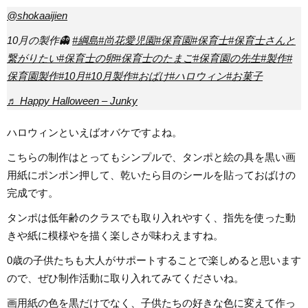
@shokaaijien
10月の製作👻
#綱島
#尚花愛児園
#保育園
#保育士
#保育士さんと
繋がりたい
#保育士の卵
#保育士のたまご
#保育園の先生
#製作
#
保育園製作
#10月
#10月製作
#おばけ
#ハロウィン
#お菓子
♬ Happy Halloween – Junky
ハロウィンといえばオバケですよね。
こちらの制作はとってもシンプルで、タンポと絵の具を黒い画
用紙にポンポン押して、乾いたら目のシールを貼っておばけの
完成です。
タンポは低年齢のクラスでも取り入れやすく、指先を使った動
きや紙に模様やを描く楽しさが味わえますね。
0歳の子供たちも大人がサポートすることで楽しめると思います
ので、ぜひ制作活動に取り入れてみてくださいね。
画用紙の色を黒だけでなく、子供たちの好きな色に変えて作っ