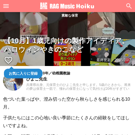
素敵な保育
【10月】1歳児向けの製作アイディア。
ハロウィンやきのこなど
favorite_border
最終更新：
2025/10/7
保育士歴20年／幼稚園教諭
お気に入りに登録
ひよこ先生
兵庫県出身、元保育士のひよこ先生と申します。5歳のときから、将来
の夢は保育士一筋で、憧れの保育士になって気付けば20年がすぎてい
ました。子供たちと一緒に歌や遊びを通し、年々体力の限界を感じな
がらも（笑）気持ちは20代のまま働いてきました。これからは現場の
色づいた葉っぱや、澄み切った空から秋らしさを感じられる10
経験をいかしながら、役立つ情報をていねいにお届けしていきたいと
思っています。
月。
子供たちにはこの心地い良い季節にたくさんの経験をしてほし
いですよね。