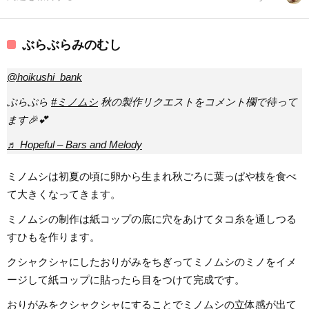
ぶらぶらみのむし
@hoikushi_bank
ぶらぶら
#ミノムシ
秋の製作リクエストをコメント欄で待って
ます🎉💕
♬ Hopeful – Bars and Melody
ミノムシは初夏の頃に卵から生まれ秋ごろに葉っぱや枝を食べ
て大きくなってきます。
ミノムシの制作は紙コップの底に穴をあけてタコ糸を通しつる
すひもを作ります。
クシャクシャにしたおりがみをちぎってミノムシのミノをイメ
ージして紙コップに貼ったら目をつけて完成です。
おりがみをクシャクシャにすることでミノムシの立体感が出て