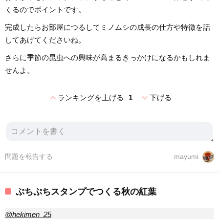
くるのでポイントです。
完成したらお部屋につるしてミノムシの成長の仕方や特徴を話
してあげてくださいね。
さらに季節の昆虫への興味が高まるきっかけになるかもしれま
せんよ。
expand_less
expand_more
ランキングを上げる
1
下げる
問題を報告する
mayumi
ぷちぷちスタンプでつくる秋の紅葉
@hekimen_25