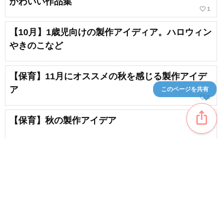
かわいい作品集
favorite_border
1
【10月】1歳児向けの製作アイディア。ハロウィン
やきのこなど
【保育】11月にオススメの秋を感じる製作アイデ
ア
このページを共有
favorite_border
5
ios_share
【保育】秋の製作アイデア
favorite_border
1
【9月】秋の製作！保育に使えるアイディアを紹介
favorite_border
5
content_copy
秋の壁面飾りに使えるアイディア