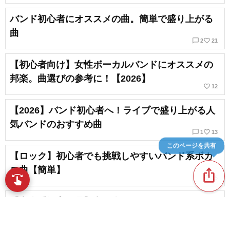
バンド初心者にオススメの曲。簡単で盛り上がる
曲
chat_bubble_outline
favorite_border
2
21
【初心者向け】女性ボーカルバンドにオススメの
邦楽。曲選びの参考に！【2026】
favorite_border
12
【2026】バンド初心者へ！ライブで盛り上がる人
気バンドのおすすめ曲
chat_bubble_outline
favorite_border
1
13
このページを共有
【ロック】初心者でも挑戦しやすいバンド系ボカ
ロ曲【簡単】
ios_share
swipe
favorite_border
15
指先で音楽をブラウズ
【音楽系知育玩具】音を楽しめるおもちゃまとめ
favorite_border
3