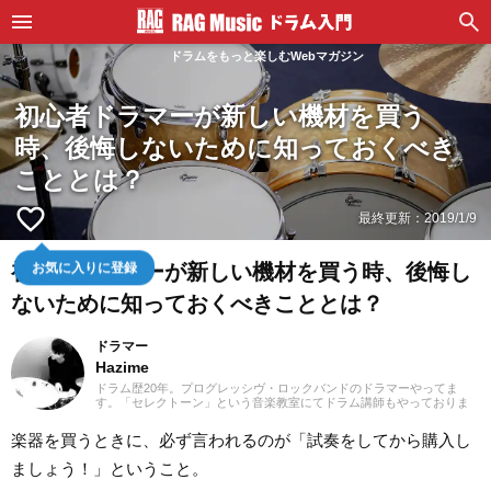
ドラムをもっと楽しむWebマガジン
初心者ドラマーが新しい機材を買う
時、後悔しないために知っておくべき
こととは？
favorite_border
最終更新：
2019/1/9
お気に入りに登録
初心者ドラマーが新しい機材を買う時、後悔し
ないために知っておくべきこととは？
ドラマー
Hazime
ドラム歴20年。プログレッシヴ・ロックバンドのドラマーやってま
す。「セレクトーン」という音楽教室にてドラム講師もやっておりま
す。https://www.selec-tone.com/ 物理学や心理学をからめてドラムの楽
しさを広めていくことをモットーとしています。
楽器を買うときに、必ず言われるのが「試奏をしてから購入し
ましょう！」ということ。