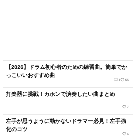
【2026】ドラム初心者のための練習曲。簡単でか
っこいいおすすめ曲
chat_bubble_outline
favorite_border
1
55
打楽器に挑戦！カホンで演奏したい曲まとめ
favorite_border
7
左手が思うように動かないドラマー必見！左手強
化のコツ
favorite_border
6