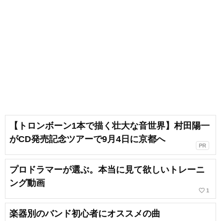
【トロンボーン1本で描く壮大な音世界】村田陽一
がCD発売記念ツアーで9月4日に京都へ
PR
プロドラマーが選ぶ。本当に見て欲しいトレーニ
ング動画
favorite_border
1
楽器別のバンド初心者にオススメの曲