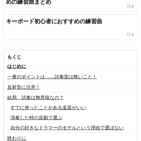
めの練習曲まとめ
favorite_border
6
キーボード初心者におすすめの練習曲
favorite_border
8
もくじ
はじめに
一番のポイントは……試奏室は狭いこと！
反射音に注意！
結局、試奏は無意味なの？
すでに使ったことがある楽器がいい
演奏した時の反動で選ぶ
自分の好きなドラマーのモデルという理由で選ばない
終わりに