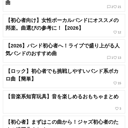
曲
chat_bubble_outline
favorite_border
2
21
【初心者向け】女性ボーカルバンドにオススメの
邦楽。曲選びの参考に！【2026】
favorite_border
12
【2026】バンド初心者へ！ライブで盛り上がる人
気バンドのおすすめ曲
chat_bubble_outline
favorite_border
1
13
【ロック】初心者でも挑戦しやすいバンド系ボカ
ロ曲【簡単】
favorite_border
15
【音楽系知育玩具】音を楽しめるおもちゃまとめ
favorite_border
3
【初心者】まずはこの曲から！ジャズ初心者のた