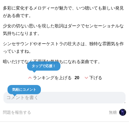
多彩に変化するメロディーが魅力で、いつ聴いても新しい発見
がある曲です。
少女の切ない思いを現した歌詞はダークでセンセーショナルな
気持ちになります。
シンセサウンドやオーケストラの壮大さは、独特な雰囲気を作
っていますね。
暗いだけでなく不思議な気持ちになれる楽曲です。
タップで応援！
expand_less
expand_more
ランキングを上げる
20
下げる
気軽にコメント
問題を報告する
無糖