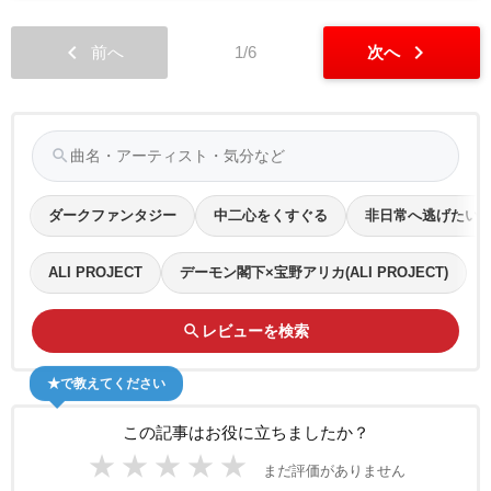
chevron_left
chevron_right
前へ
1/6
次へ
search
ダークファンタジー
中二心をくすぐる
非日常へ逃げたい
ALI PROJECT
デーモン閣下×宝野アリカ(ALI PROJECT)
search
レビューを検索
★で教えてください
この記事はお役に立ちましたか？
★
★
★
★
★
まだ評価がありません