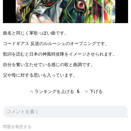
曲名と同じく軍歌っぽい曲です。
コードギアス 反逆のルルーシュのオープニングです。
歌詞を読むと日本の神風特攻隊をイメージさせられます。
自分を奮い立たせている感じの歌と曲調です。
父や母に対する思いも入っています。
expand_less
expand_more
ランキングを上げる
5
下げる
問題を報告する