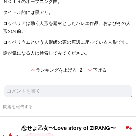
ＮＯＩＲのオープニング曲。
タイトル的には黒アリ。
コッペリアは動く人形を題材としたバレエ作品、およびその人
形の名前。
コッペリウムという人形師の家の窓辺に座っている人形です。
話が気になる人は検索してみてください。
expand_less
expand_more
ランキングを上げる
2
下げる
問題を報告する
playlist_add
恋せよ乙女〜Love story of ZIPANG〜