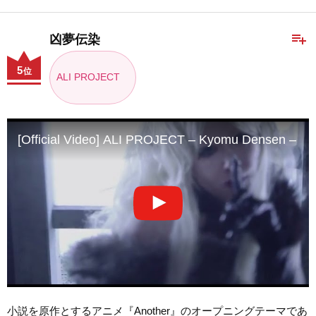
playlist_add
凶夢伝染
5
位
ALI PROJECT
[Official Video] ALI PROJECT – Kyomu Densen 
小説を原作とするアニメ『Another』のオープニングテーマであ