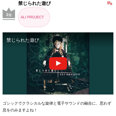
playlist_add
禁じられた遊び
2
位
ALI PROJECT
禁じられた遊び
ゴシックでクラシカルな旋律と電子サウンドの融合に、思わず
息をのみますよね！