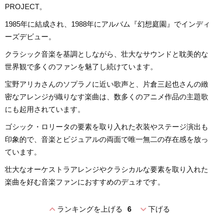
PROJECT。
1985年に結成され、1988年にアルバム『幻想庭園』でインディ
ーズデビュー。
クラシック音楽を基調としながら、壮大なサウンドと耽美的な
世界観で多くのファンを魅了し続けています。
宝野アリカさんのソプラノに近い歌声と、片倉三起也さんの緻
密なアレンジが織りなす楽曲は、数多くのアニメ作品の主題歌
にも起用されています。
ゴシック・ロリータの要素を取り入れた衣装やステージ演出も
印象的で、音楽とビジュアルの両面で唯一無二の存在感を放っ
ています。
壮大なオーケストラアレンジやクラシカルな要素を取り入れた
楽曲を好む音楽ファンにおすすめのデュオです。
expand_less
expand_more
ランキングを上げる
6
下げる