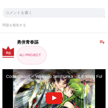
問題を報告する
playlist_add
勇侠青春謳
4
位
ALI PROJECT
Code Geass – Yuukyou Seishunka – 1 Ending Full