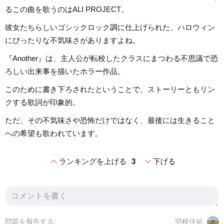
るこの曲を歌うのはALI PROJECT。
彼女たちらしいゴシックロック調に仕上げられた、ハロウィン
にぴったりな不気味さがありますよね。
『Another』は、主人公が転校したクラスにまつわる不思議で恐
ろしい出来事を描いたホラー作品。
このために書き下ろされたということで、ストーリーともリン
クする歌詞が印象的。
ただ、その不気味さや恐怖だけではなく、最後には生きること
への希望も歌われています。
expand_less
expand_more
ランキングを上げる
3
下げる
問題を報告する
羽根佳祐