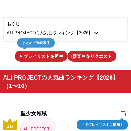
もくじ
expand_more
ALI PROJECTの人気曲ランキング【2026】
まとめて連続再生
play_arrow
library_music
プレイリストを再生
楽曲をリクエスト
ALI PROJECTの人気曲ランキング【2026】
（1〜10）
playlist_add
聖少女領域
＋でプレイリストに追加！
1
位
ALI PROJECT