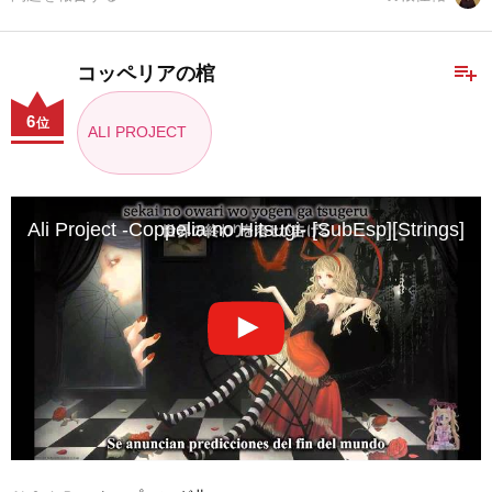
playlist_add
コッペリアの棺
6
位
ALI PROJECT
Ali Project -Coppelia no Hitsugi- [SubEsp][Strings]