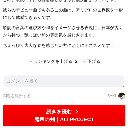
彼らのデビュー曲でもあるこの曲は、アリプロの世界観を一瞬
にして体感できるんです。
歌詞の言葉の選び方や和をイメージさせる表現に、日本が古く
から持つ、艶っぽい和の雰囲気を感じさせます。
ちょっぴり大人な春を感じたい方にとくにオススメです！
expand_less
expand_more
ランキングを上げる
2
下げる
問題を報告する
SAKI
chevron_right
続きを読む
鬼帝の剣
ALI PROJECT