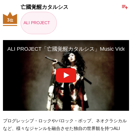
playlist_add
亡國覚醒カタルシス
3
位
ALI PROJECT
ALI PROJECT「亡國覚醒カタルシス」Music Video
プログレッシブ・ロックやバロック・ポップ、ネオクラシカル
など、様々なジャンルを融合させた独自の世界観を持つALI