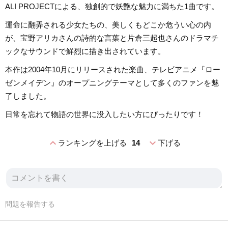
ALI PROJECTによる、独創的で妖艶な魅力に満ちた1曲です。
運命に翻弄される少女たちの、美しくもどこか危うい心の内
が、宝野アリカさんの詩的な言葉と片倉三起也さんのドラマチ
ックなサウンドで鮮烈に描き出されています。
本作は2004年10月にリリースされた楽曲、テレビアニメ『ロー
ゼンメイデン』のオープニングテーマとして多くのファンを魅
了しました。
日常を忘れて物語の世界に没入したい方にぴったりです！
expand_less
expand_more
ランキングを上げる
14
下げる
問題を報告する