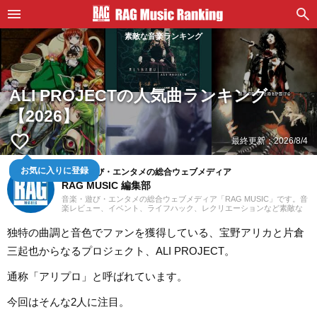
素敵な音楽ランキング
ALI PROJECTの人気曲ランキング
【2026】
favorite_border
最終更新：
2026/8/4
音楽・遊び・エンタメの総合ウェブメディア
お気に入りに登録
RAG MUSIC 編集部
音楽・遊び・エンタメの総合ウェブメディア「RAG MUSIC」です。音
楽レビュー、イベント、ライフハック、レクリエーションなど素敵な
エンタメ情報をお届けします。
独特の曲調と音色でファンを獲得している、宝野アリカと片倉
三起也からなるプロジェクト、ALI PROJECT。
通称「アリプロ」と呼ばれています。
今回はそんな2人に注目。