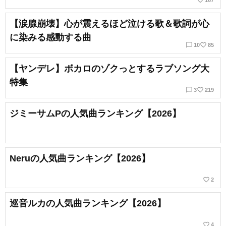
favorite_border
167
【涙腺崩壊】心が震えるほど泣ける歌＆歌詞が心
に染みる感動する曲
chat_bubble_outline
favorite_border
10
85
【ヤンデレ】ボカロのゾクっとするラブソング大
特集
chat_bubble_outline
favorite_border
3
219
ジミーサムPの人気曲ランキング【2026】
Neruの人気曲ランキング【2026】
favorite_border
2
巡音ルカの人気曲ランキング【2026】
favorite_border
4