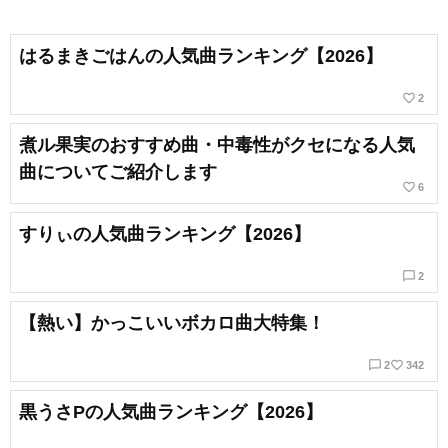
はるまきごはんの人気曲ランキング【2026】
favorite_border
2
煮ル果実のおすすめ曲・中毒性がクセになる人気
曲についてご紹介します
favorite_border
6
すりぃの人気曲ランキング【2026】
chat_bubble_outline
2
【熱い】かっこいいボカロ曲大特集！
chat_bubble_outline
favorite_border
2
342
黒うさPの人気曲ランキング【2026】