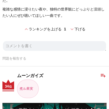
た。
複雑な感情に浸りたい夜や、独特の世界観にどっぷりと没頭し
たい人にぜひ聴いてほしい一曲です。
expand_less
expand_more
ランキングを上げる
1
下げる
問題を報告する
playlist_add
ムーンガイズ
34
位
煮ル果実