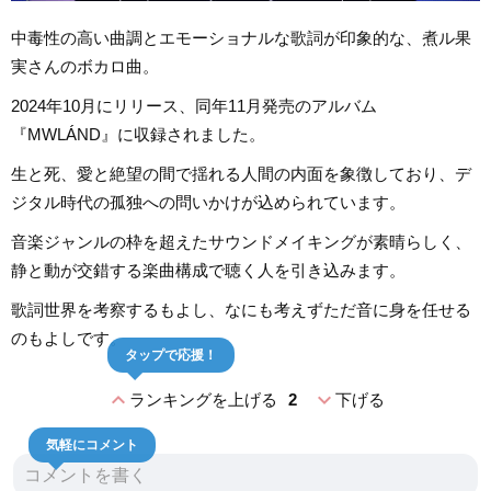
中毒性の高い曲調とエモーショナルな歌詞が印象的な、煮ル果
実さんのボカロ曲。
2024年10月にリリース、同年11月発売のアルバム
『MWLÁND』に収録されました。
生と死、愛と絶望の間で揺れる人間の内面を象徴しており、デ
ジタル時代の孤独への問いかけが込められています。
音楽ジャンルの枠を超えたサウンドメイキングが素晴らしく、
静と動が交錯する楽曲構成で聴く人を引き込みます。
歌詞世界を考察するもよし、なにも考えずただ音に身を任せる
のもよしです。
タップで応援！
expand_less
expand_more
ランキングを上げる
2
下げる
気軽にコメント