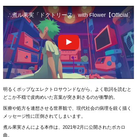
∴煮ル果実「 ドクトリーヌ」with Flower【Official】ｰ D
明るくポップなエレクトロサウンドながら、よく歌詞を読むと
どこか不穏で皮肉めいた言葉が突き刺さるのが衝撃的。
医療や処方を連想させる世界観で、現代社会の病理を鋭く描く
メッセージ性に圧倒されてしまいます。
煮ル果実さんによる本作は、2021年2月に公開されたボカロ
曲。