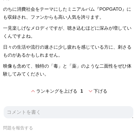
のちに消費社会をテーマにしたミニアルバム『POPGATO』に
も収録され、ファンからも高い人気を誇ります。
一見楽しげなメロディですが、聴き込むほどに深みが増してい
くんですよね。
日々の生活や流行の速さに少し疲れを感じている方に、刺さる
ものがあるかもしれません。
映像も含めて、独特の「毒」と「薬」のような二面性をぜひ体
験してみてください。
expand_less
expand_more
ランキングを上げる
1
下げる
問題を報告する