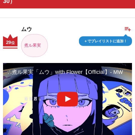
30）
playlist_add
ムウ
＋でプレイリストに追加！
29
位
煮ル果実
∴煮ル果実「ムウ」with Flower【Official】- MW