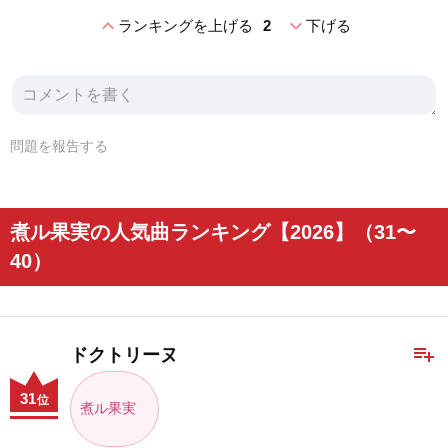
expand_less
expand_more
ランキングを上げる
2
下げる
問題を報告する
煮ル果実の人気曲ランキング【2026】（31〜
40）
playlist_add
ドクトリーヌ
31
位
煮ル果実