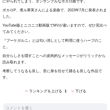
にやられてしまう、ダンサンブルなボカロ曲です。
ボカロP、煮ル果実さんによる楽曲で、2023年7月に発表されま
した。
YouTube版とニコニコ動画版でMVが違いますので、ぜひ見比べ
てみてください。
『ブーケガルニ』とは匂い消しとして料理に使うハーブのこ
と。
自分らしさを隠すことへの皮肉的なメッセージがリリックから
読み取れます。
考察してうなるも良し、音に身を任せて踊るも良しな作品で
す。
expand_less
expand_more
ランキングを上げる
1
下げる