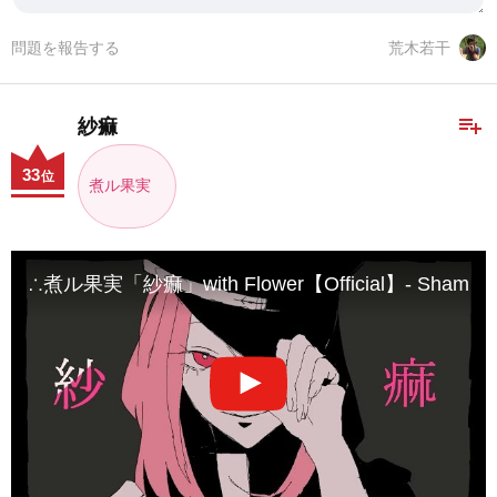
問題を報告する
荒木若干
playlist_add
紗痲
33
位
煮ル果実
∴煮ル果実「紗痲」with Flower【Official】- Shama