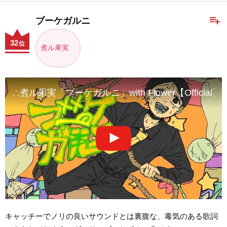
playlist_add
ブーケガルニ
32
位
煮ル果実
∴煮ル果実「ブーケガルニ」with Flower【Official】- Bo
キャッチーでノリの良いサウンドとは裏腹な、毒気のある歌詞