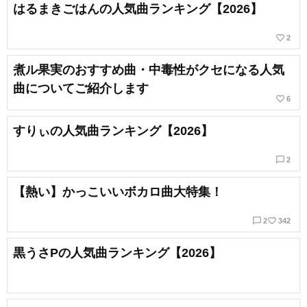
はるまきごはんの人気曲ランキング【2026】
favorite_border
2
煮ル果実のおすすめ曲・中毒性がクセになる人気
曲についてご紹介します
favorite_border
6
すりぃの人気曲ランキング【2026】
chat_bubble_outline
2
【熱い】かっこいいボカロ曲大特集！
chat_bubble_outline
favorite_border
2
342
黒うさPの人気曲ランキング【2026】