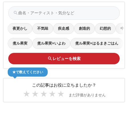
search
夜更かし
不気味
疾走感
創造的
幻想的
中毒
煮ル果実
煮ル果実×いよわ
煮ル果実×はるまきごはん
search
レビューを検索
★で教えてください
この記事はお役に立ちましたか？
★
★
★
★
★
まだ評価がありません