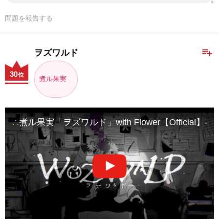
問題を報告する
playlist_add
ヲズワルド
30
位
煮ル果実
∴煮ル果実「ヲズワルド」with Flower【Official】- 