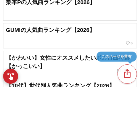
梨本Pの人気曲ランキング【2026】
GUMIの人気曲ランキング【2026】
favorite_border
6
このページを共有
【かわいい】女性にオススメしたいボカロ曲特集
【かっこいい】
ios_share
chat_bubble_outline
favorite_border
1
18
swipe
指先で音楽をブラウズ
【10代】世代別人気曲ランキング【2026】
favorite_border
175
【中学生】世代別人気曲ランキング【2026】
favorite_border
content_copy
167