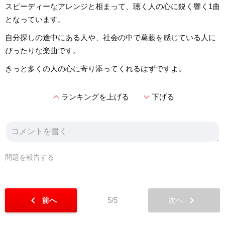
スピーディーなアレンジと相まって、聴く人の心に鋭く響く1曲
となっています。
自分探しの途中にある人や、社会の中で葛藤を感じている人に
ぴったりな楽曲です。
きっと多くの人の心に寄り添ってくれるはずですよ。
expand_less
expand_more
ランキングを上げる
下げる
問題を報告する
chevron_left
chevron_right
前へ
5/5
次へ