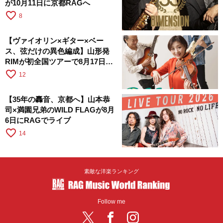
が10月11日に京都RAGへ
favorite_border
8
【ヴァイオリン×ギター×ベー
ス、弦だけの異色編成】山形発
RIMが初全国ツアーで8月17日に
RAGへ
favorite_border
12
【35年の轟音、京都へ】山本恭
司×満園兄弟のWILD FLAGが8月
6日にRAGでライブ
favorite_border
14
素敵な洋楽ランキング
Follow me