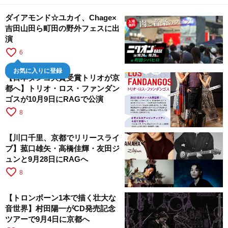
ダイアモンド☆ユカイ、Chage×
吉田山田ら町田の野外フェスに出
演
favorite_border
6
お気に入りに登録
【日本タンゴ大賞受賞トリオが京
都へ】トリオ・ロス・ファンダン
ゴスが10月9日にRAGで公演
favorite_border
8
【川口千里、京都でリリースライ
ブ】菰口雄矢・高橋佳輝・友田ジ
ュンと9月28日にRAGへ
favorite_border
8
【トロンボーン1本で描く壮大な
音世界】村田陽一がCD発売記念
ツアーで9月4日に京都へ