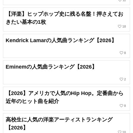
favorite_border
11
【洋楽】ヒップホップ史に残る名盤！押さえてお
きたい基本の1枚
favorite_border
18
Kendrick Lamarの人気曲ランキング【2026】
favorite_border
8
Eminemの人気曲ランキング【2026】
favorite_border
2
【2026】アメリカで人気のHip Hop。定番曲から
近年のヒット曲を紹介
favorite_border
8
高校生に人気の洋楽アーティストランキング
【2026】
favorite_border
10