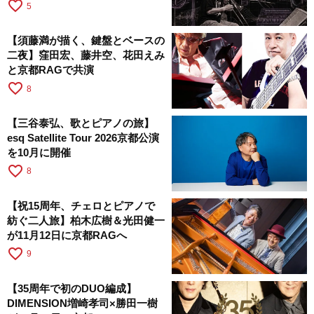
favorite_border
5
【須藤満が描く、鍵盤とベースの
二夜】窪田宏、藤井空、花田えみ
と京都RAGで共演
favorite_border
8
【三谷泰弘、歌とピアノの旅】
esq Satellite Tour 2026京都公演
を10月に開催
favorite_border
8
【祝15周年、チェロとピアノで
紡ぐ二人旅】柏木広樹＆光田健一
が11月12日に京都RAGへ
favorite_border
9
【35周年で初のDUO編成】
DIMENSION増崎孝司×勝田一樹