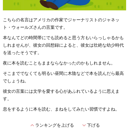
こちらの名言はアメリカの作家でジャーナリストのジャネッ
ト・ウォールズさんの言葉です。
本なんてどの時間帯にでも読めると思う方もいらっしゃるかも
しれませんが、彼女の回想録によると、彼女は壮絶な幼少時代
を送ったそうです。
夜に本を読むこともままならなかったのかもしれません。
そこまででなくても明るい昼間に木陰などで本を読んだら最高
でしょうね。
彼女の言葉には文学を愛する心があふれているように思えま
す。
息をするように本を読む、まねをしてみたい習慣ですよね。
expand_less
expand_more
ランキングを上げる
下げる