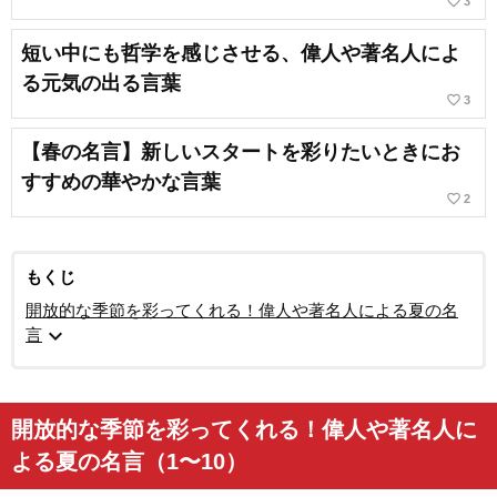
favorite_border
3
短い中にも哲学を感じさせる、偉人や著名人によ
る元気の出る言葉
favorite_border
3
【春の名言】新しいスタートを彩りたいときにお
すすめの華やかな言葉
favorite_border
2
もくじ
開放的な季節を彩ってくれる！偉人や著名人による夏の名
expand_more
言
開放的な季節を彩ってくれる！偉人や著名人に
よる夏の名言（1〜10）