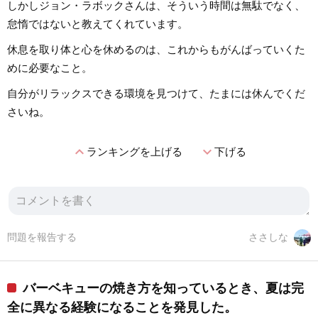
しかしジョン・ラボックさんは、そういう時間は無駄でなく、
怠惰ではないと教えてくれています。
休息を取り体と心を休めるのは、これからもがんばっていくた
めに必要なこと。
自分がリラックスできる環境を見つけて、たまには休んでくだ
さいね。
expand_less
expand_more
ランキングを上げる
下げる
問題を報告する
ささしな
バーベキューの焼き方を知っているとき、夏は完
全に異なる経験になることを発見した。