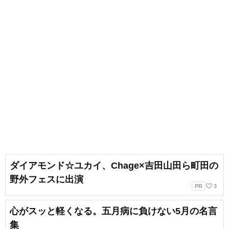
ダイアモンド☆ユカイ、Chage×吉田山田ら町田の
野外フェスに出演
favorite_border
PR
3
心がスッと軽くなる。五月病に負けない5月の名言
集