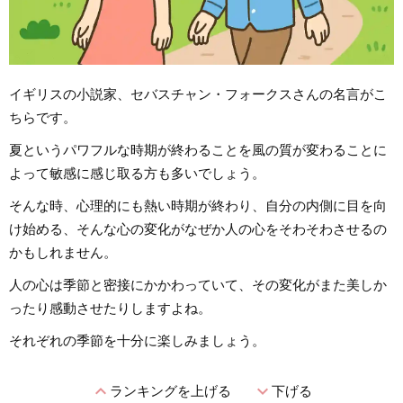
イギリスの小説家、セバスチャン・フォークスさんの名言がこ
ちらです。
夏というパワフルな時期が終わることを風の質が変わることに
よって敏感に感じ取る方も多いでしょう。
そんな時、心理的にも熱い時期が終わり、自分の内側に目を向
け始める、そんな心の変化がなぜか人の心をそわそわさせるの
かもしれません。
人の心は季節と密接にかかわっていて、その変化がまた美しか
ったり感動させたりしますよね。
それぞれの季節を十分に楽しみましょう。
expand_less
expand_more
ランキングを上げる
下げる