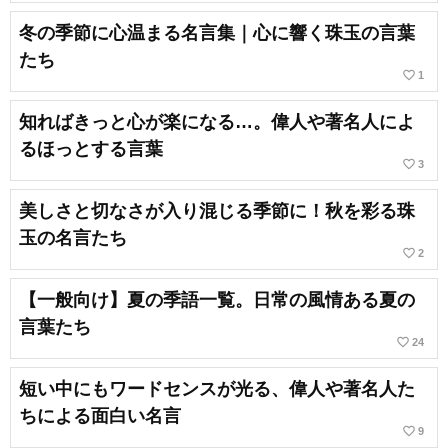
冬の季節に心温まる名言集｜心に響く珠玉の言葉
たち
favorite_border
1
知ればきっと心が楽になる…。偉人や著名人によ
るほっとする言葉
favorite_border
3
美しさと切なさが入り混じる季節に！秋を彩る珠
玉の名言たち
favorite_border
2
【一般向け】夏の季語一覧。日常の風情ある夏の
言葉たち
favorite_border
24
短い中にもワードセンスが光る、偉人や著名人た
ちによる面白い名言
favorite_border
9