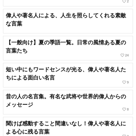
favorite_border
2
偉人や著名人による、人生を照らしてくれる素敵
な言葉
【一般向け】夏の季語一覧。日常の風情ある夏の
言葉たち
favorite_border
24
短い中にもワードセンスが光る、偉人や著名人た
ちによる面白い名言
favorite_border
9
昔の人の名言集。有名な武将や世界的偉人からの
メッセージ
favorite_border
8
聞けば感動すること間違いなし！偉人や著名人に
よる心に残る言葉