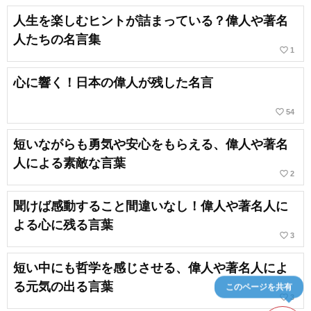
人生を楽しむヒントが詰まっている？偉人や著名
人たちの名言集
favorite_border
1
心に響く！日本の偉人が残した名言
favorite_border
54
短いながらも勇気や安心をもらえる、偉人や著名
人による素敵な言葉
favorite_border
2
聞けば感動すること間違いなし！偉人や著名人に
よる心に残る言葉
favorite_border
3
短い中にも哲学を感じさせる、偉人や著名人によ
る元気の出る言葉
このページを共有
favorite_border
3