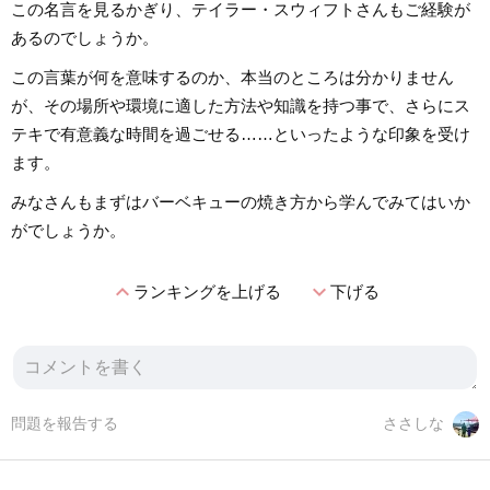
この名言を見るかぎり、テイラー・スウィフトさんもご経験が
あるのでしょうか。
この言葉が何を意味するのか、本当のところは分かりません
が、その場所や環境に適した方法や知識を持つ事で、さらにス
テキで有意義な時間を過ごせる……といったような印象を受け
ます。
みなさんもまずはバーベキューの焼き方から学んでみてはいか
がでしょうか。
expand_less
expand_more
ランキングを上げる
下げる
問題を報告する
ささしな