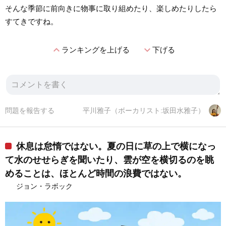
そんな季節に前向きに物事に取り組めたり、楽しめたりしたら
すてきですね。
expand_less
expand_more
ランキングを上げる
下げる
問題を報告する
平川雅子（ボーカリスト:坂田水雅子）
休息は怠惰ではない。夏の日に草の上で横になっ
て水のせせらぎを聞いたり、雲が空を横切るのを眺
めることは、ほとんど時間の浪費ではない。
ジョン・ラボック