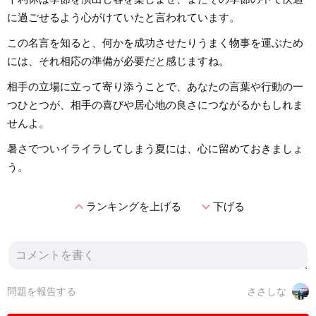
に過ごせるよう心がけていたと言われています。
この名言を知ると、何かを成功させたりうまく物事を運ぶため
には、それ相応の準備が必要だと感じますね。
相手の立場に立って寄り添うことで、あなたの言葉や行動の一
つひとつが、相手の喜びや居心地の良さにつながるかもしれま
せんよ。
暑さでついイライラしてしまう夏には、心に留めておきましょ
う。
expand_less
expand_more
ランキングを上げる
下げる
問題を報告する
ささしな