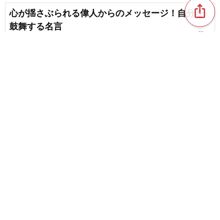
ios_share
心が揺さぶられる偉人からのメッセージ！自分を
鼓舞する名言
favorite_border
1
雨の季節が愛おしくなる。心をじんわり温める6月
の名言
favorite_border
5
content_copy
思い出すだけで勇気が湧いてくる！偉人や著名人
による心に刺さる名言
favorite_border
favorite_border
3
座右の銘にしたい有名人の言葉。言葉の力を感じ
る名言
favorite_border
7
好きな言葉を身近に。心に寄り添う短い名言集
favorite_border
1