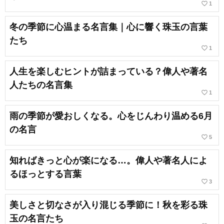
favorite_border
1
冬の季節に心温まる名言集｜心に響く珠玉の言葉
たち
favorite_border
1
人生を楽しむヒントが詰まっている？偉人や著名
人たちの名言集
favorite_border
1
雨の季節が愛おしくなる。心をじんわり温める6月
の名言
favorite_border
5
知ればきっと心が楽になる…。偉人や著名人によ
るほっとする言葉
favorite_border
3
美しさと切なさが入り混じる季節に！秋を彩る珠
玉の名言たち