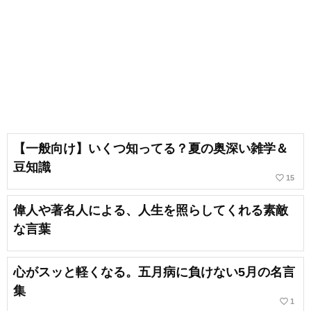
【一般向け】いくつ知ってる？夏の奥深い雑学＆
豆知識
favorite_border
15
偉人や著名人による、人生を照らしてくれる素敵
な言葉
心がスッと軽くなる。五月病に負けない5月の名言
集
favorite_border
1