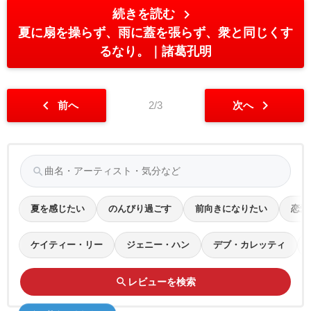
chevron_right
続きを読む
夏に扇を操らず、雨に蓋を張らず、衆と同じくす
るなり。
諸葛孔明
chevron_left
chevron_right
前へ
2/3
次へ
search
夏を感じたい
のんびり過ごす
前向きになりたい
恋愛
ケイティー・リー
ジェニー・ハン
デブ・カレッティ
search
レビューを検索