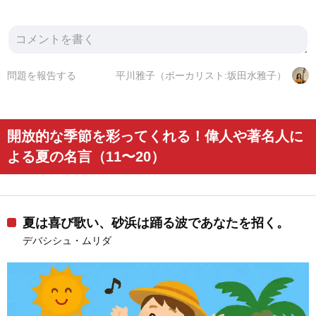
問題を報告する
平川雅子（ボーカリスト:坂田水雅子）
開放的な季節を彩ってくれる！偉人や著名人に
よる夏の名言（11〜20）
夏は喜び歌い、砂浜は踊る波であなたを招く。
デバシシュ・ムリダ