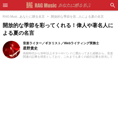
RAG Musi...あなたに贈る名言
開放的な季節を彩...人による夏の名言
開放的な季節を彩ってくれる！偉人や著名人に
よる夏の名言
音楽ライター／ギタリスト／Webライティング実務士
星野貴史
高校時代から30年以上ギターやバンドに携わってきた経験から、音楽
関連の記事を得意としており、これまでも多くの紹介記事を担当して
きました。ギターを弾き始めたころからハードロックやヘヴィメタル
といったジャンルが好みですが、邦楽洋楽問わず日々さまざまなジャ
ンルに耳を傾けるようにしています。2018年からフリーランスライタ
ーとして活動を開始。Webライティング実務士を取得しており、また
ライティング以外にも動画編集を勉強しています。プライベートでは
小学生の育児をしており、パルクールやダンスなど習い事のフォロー
をしながら活動しています。