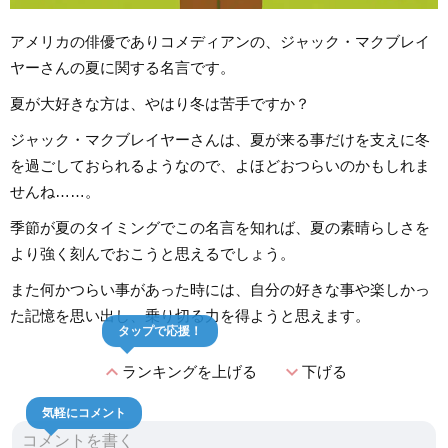
アメリカの俳優でありコメディアンの、ジャック・マクブレイ
ヤーさんの夏に関する名言です。
夏が大好きな方は、やはり冬は苦手ですか？
ジャック・マクブレイヤーさんは、夏が来る事だけを支えに冬
を過ごしておられるようなので、よほどおつらいのかもしれま
せんね……。
季節が夏のタイミングでこの名言を知れば、夏の素晴らしさを
より強く刻んでおこうと思えるでしょう。
また何かつらい事があった時には、自分の好きな事や楽しかっ
た記憶を思い出し、乗り切る力を得ようと思えます。
タップで応援！
expand_less
expand_more
ランキングを上げる
下げる
気軽にコメント