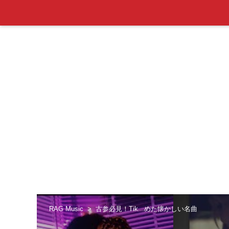
RAG Music
古参必見！Tik...めた懐かしい名曲