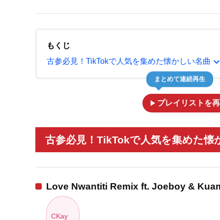
もくじ
expand_m
古参必見！TikTokで人気を集めた懐かしい名曲
まとめて連続再生
play_arrow
プレイリストを再
古参必見！TikTokで人気を集めた懐
Love Nwantiti Remix ft. Joeboy & Ku
CKay