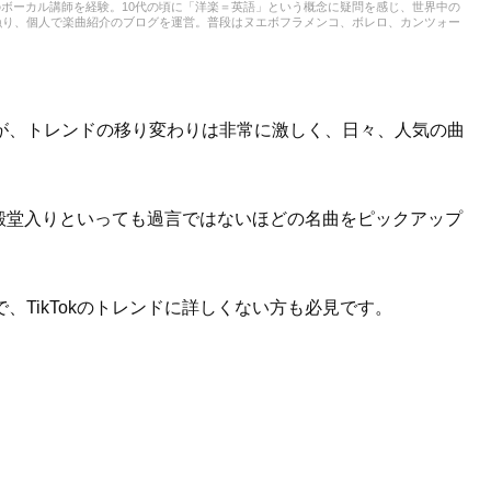
ボーカル講師を経験。10代の頃に「洋楽＝英語」という概念に疑問を感じ、世界中の
漁り、個人で楽曲紹介のブログを運営。普段はヌエボフラメンコ、ボレロ、カンツォー
1曲を探して、日々記事を更新してまいります！
が、トレンドの移り変わりは非常に激しく、日々、人気の曲
も、殿堂入りといっても過言ではないほどの名曲をピックアップ
TikTokのトレンドに詳しくない方も必見です。