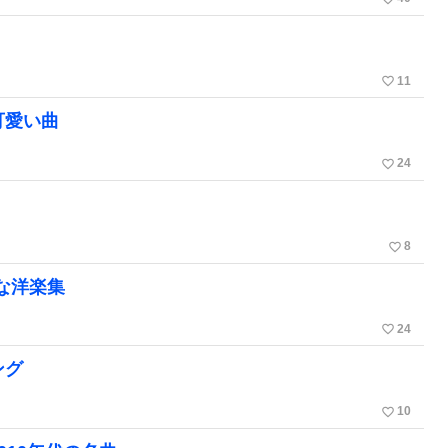
favorite_border
11
可愛い曲
favorite_border
24
favorite_border
8
メな洋楽集
favorite_border
24
ング
favorite_border
10