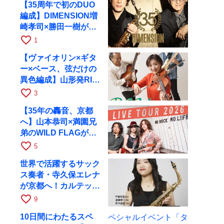
【35周年で初のDUO
編成】DIMENSION増
崎孝司×勝田一樹が10
月11日に京都RAGへ
favorite_border
1
【ヴァイオリン×ギタ
ー×ベース、弦だけの
異色編成】山形発RIM
が初全国ツアーで8月
favorite_border
3
17日にRAGへ
【35年の轟音、京都
へ】山本恭司×満園兄
弟のWILD FLAGが8
月6日にRAGでライブ
favorite_border
5
世界で活躍するサック
ス奏者・寺久保エレナ
が京都へ！カルテッ
ト・ツアー京都公演を
favorite_border
9
10月28日に開催
10日間にわたるスペ