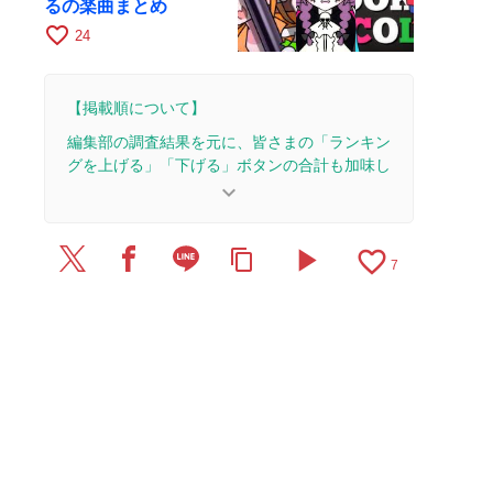
るの楽曲まとめ
favorite_border
24
【掲載順について】
編集部の調査結果を元に、皆さまの「ランキン
グを上げる」「下げる」ボタンの合計も加味し
て決まります。
keyboard_arrow_down
【更新履歴】
play_arrow
favorite_border
content_copy
2025/7/10：1本のレビューを追加・更新。
7
2025/2/26：2本のレビューを追加・更新。
2024/1/21：2本のレビューを追加・更新。
2023/5/17：5本のレビューを追加・更新。
2023/3/17：1本のレビューを追加・更新。
2023/2/21：9本のレビューを追加・更新。
2023/2/20：6本のレビューを追加・更新。
2023/2/1：記事を公開しました。