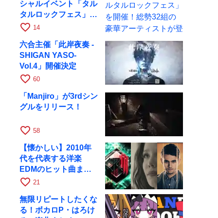
シャルイベント「タル
タルロックフェス」を
開催！総勢32組の豪
favorite_border
14
華アーティストが登場
六合主催「此岸夜奏 -
SHIGAN YASO-
Vol.4」開催決定
favorite_border
60
「Manjiro」が3rdシン
グルをリリース！
favorite_border
58
【懐かしい】2010年
代を代表する洋楽
EDMのヒット曲まと
め【平成】
favorite_border
21
無限リピートしたくな
る！ボカロP・はろけ