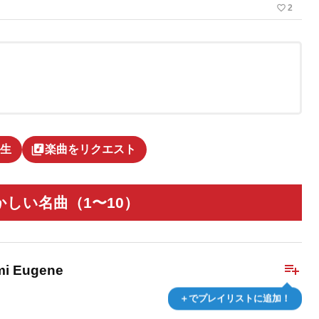
favorite_border
2
ore
library_music
生
楽曲をリクエスト
かしい名曲（1〜10）
playlist_add
ami Eugene
＋でプレイリストに追加！