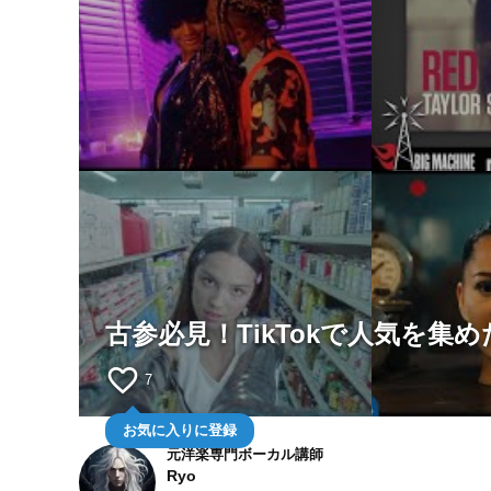
古参必見！TikTokで人気を集
favorite_border
7
お気に入りに登録
元洋楽専門ボーカル講師
Ryo