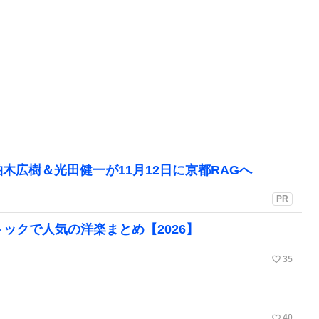
木広樹＆光田健一が11月12日に京都RAGへ
PR
トックで人気の洋楽まとめ【2026】
favorite_border
35
favorite_border
40