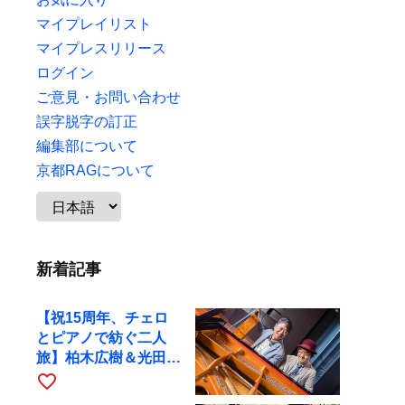
マイプレイリスト
マイプレスリリース
ログイン
ご意見・お問い合わせ
誤字脱字の訂正
編集部について
京都RAGについて
新着記事
【祝15周年、チェロ
とピアノで紡ぐ二人
旅】柏木広樹＆光田健
一が11月12日に京都
favorite_border
RAGへ