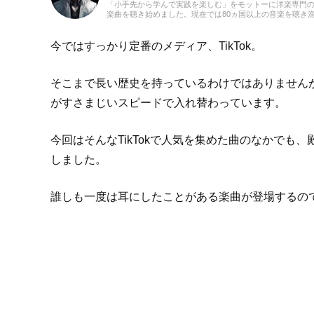
「小手先から学んで実践を楽しむ」をモットーに洋楽専門の
楽曲を聴き始めました。現在では80ヵ国以上の音楽を聴き
ネ、R&Bなどのジャンルをよく聴きます。あなたが求める
今ではすっかり定番のメディア、TikTok。
そこまで長い歴史を持っているわけではありません
がすさまじいスピードで入れ替わっています。
今回はそんなTikTokで人気を集めた曲のなかで
しました。
誰しも一度は耳にしたことがある楽曲が登場するので、