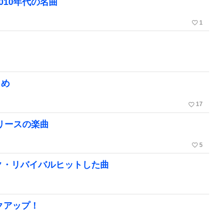
010年代の名曲
favorite_border
1
とめ
favorite_border
17
リリースの楽曲
favorite_border
5
イク・リバイバルヒットした曲
ックアップ！