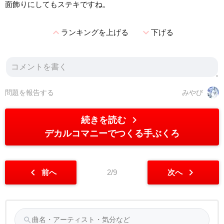
面飾りにしてもステキですね。
expand_less
expand_more
ランキングを上げる
下げる
問題を報告する
みやび
chevron_right
続きを読む
デカルコマニーでつくる手ぶくろ
chevron_left
chevron_right
前へ
2/9
次へ
search