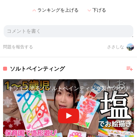
expand_less
expand_more
ランキングを上げる
下げる
問題を報告する
ささしな
playlist_add
ソルトペインティング
キラキラ光る！ソルトペインティング製作のやり方