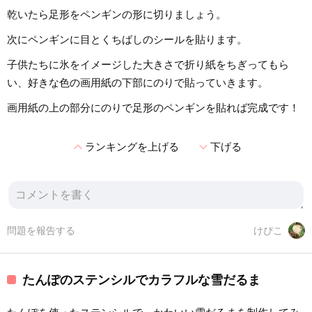
乾いたら足形をペンギンの形に切りましょう。
次にペンギンに目とくちばしのシールを貼ります。
子供たちに氷をイメージした大きさで折り紙をちぎってもら
い、好きな色の画用紙の下部にのりで貼っていきます。
画用紙の上の部分にのりで足形のペンギンを貼れば完成です！
expand_less
expand_more
ランキングを上げる
下げる
問題を報告する
けぴこ
たんぽのステンシルでカラフルな雪だるま