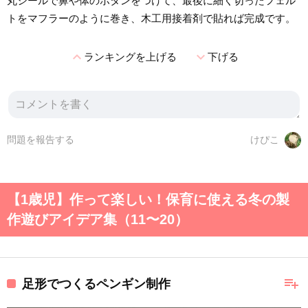
丸シールで鼻や体のボタンをつけて、最後に細く切ったフェル
トをマフラーのように巻き、木工用接着剤で貼れば完成です。
expand_less
expand_more
ランキングを上げる
下げる
問題を報告する
けぴこ
【1歳児】作って楽しい！保育に使える冬の製
作遊びアイデア集（11〜20）
playlist_add
足形でつくるペンギン制作