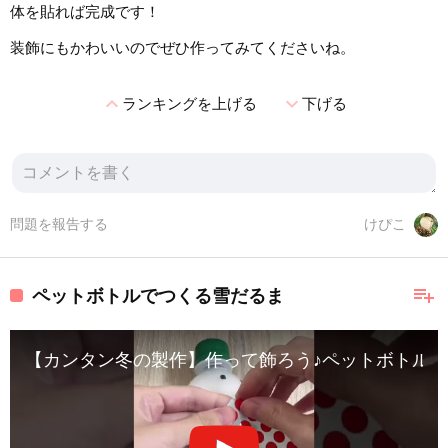
体を貼れば完成です！
装飾にもかわいいのでぜひ作ってみてくださいね。
expand_less
expand_more
ランキングを上げる
下げる
問題を報告する
けぴこ
playlist_add
ペットボトルでつくる雪だるま
【カンタン冬の製作】作って飾ろう♪ペットボトルの雪だ