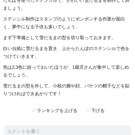
たんぽを使ったステンシルで、かわいい雪だるまを制作してみ
ましょう。
ステンシル制作はスタンプのようにポンポンする作業が面白
く、夢中になる子供も多いでしょう。
まず下準備として雪だるまの型を切り取っておきます。
白い台紙に雪だるまを置き、上からたんぽのステンシルで色を
つけていきます。
色は2,3色に絞っておいたほうが、1歳児さんが集中して楽しめ
るでしょう。
雪だるまの型を外して、小枝の腕や顔、バケツの帽子などを貼
りつければできあがりです！
expand_less
expand_more
ランキングを上げる
下げる