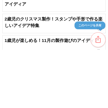
アイディア
2歳児のクリスマス製作！スタンプや手形で作る楽
しいアイデア特集
このページを共有
favorite_border
3
ios_share
1歳児が楽しめる！11月の製作遊びのアイディア
favorite_border
1
2歳児も夢中になる！簡単冬の折り紙製作のアイデ
ア集
favorite_border
2
content_copy
【1月の制作】子供向け！保育にいかせる楽しい手
作りのアイデア集
favorite_border
favorite_border
2
【4歳児】1月の制作！冬やお正月をテーマに楽し