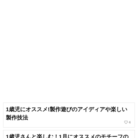
1歳児にオススメ!製作遊びのアイディアや楽しい
製作技法
favorite_border
4
1歳児さんと楽しむ！1月にオススメのモチーフの