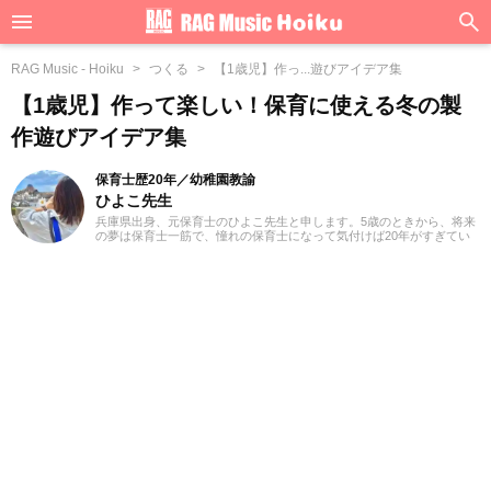
RAG Music - Hoiku
つくる
【1歳児】作っ...遊びアイデア集
【1歳児】作って楽しい！保育に使える冬の製
作遊びアイデア集
保育士歴20年／幼稚園教諭
ひよこ先生
兵庫県出身、元保育士のひよこ先生と申します。5歳のときから、将来
の夢は保育士一筋で、憧れの保育士になって気付けば20年がすぎてい
ました。子供たちと一緒に歌や遊びを通し、年々体力の限界を感じな
がらも（笑）気持ちは20代のまま働いてきました。これからは現場の
経験をいかしながら、役立つ情報をていねいにお届けしていきたいと
思っています。