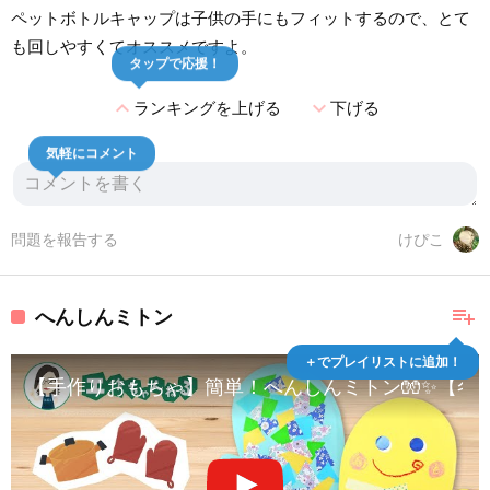
ペットボトルキャップは子供の手にもフィットするので、とて
も回しやすくてオススメですよ。
タップで応援！
expand_less
expand_more
ランキングを上げる
下げる
気軽にコメント
問題を報告する
けぴこ
playlist_add
へんしんミトン
＋でプレイリストに追加！
【手作りおもちゃ】簡単！へんしんミトン🧤✨【冬