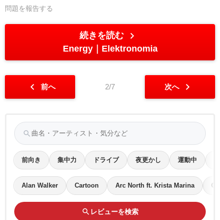
問題を報告する
chevron_right
続きを読む
Energy
Elektronomia
chevron_left
chevron_right
前へ
2/7
次へ
search
前向き
集中力
ドライブ
夜更かし
運動中
や
Alan Walker
Cartoon
Arc North ft. Krista Marina
Cu
search
レビューを検索