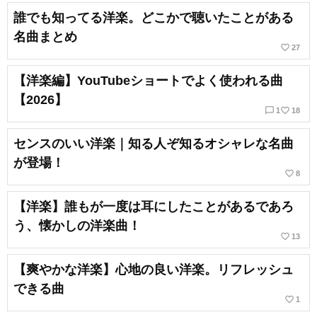
誰でも知ってる洋楽。どこかで聴いたことがある
名曲まとめ
favorite_border
27
【洋楽編】YouTubeショートでよく使われる曲
【2026】
chat_bubble_outline
favorite_border
1
18
センスのいい洋楽｜知る人ぞ知るオシャレな名曲
が登場！
favorite_border
8
【洋楽】誰もが一度は耳にしたことがあるであろ
う、懐かしの洋楽曲！
favorite_border
13
【爽やかな洋楽】心地の良い洋楽。リフレッシュ
できる曲
favorite_border
1