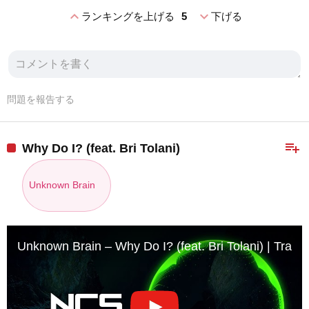
expand_less
expand_more
ランキングを上げる
5
下げる
問題を報告する
playlist_add
Why Do I? (feat. Bri Tolani)
Unknown Brain
Unknown Brain – Why Do I? (feat. Bri Tolani) | Trap