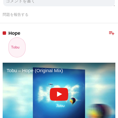
問題を報告する
playlist_add
Hope
Tobu
Tobu – Hope (Original Mix)