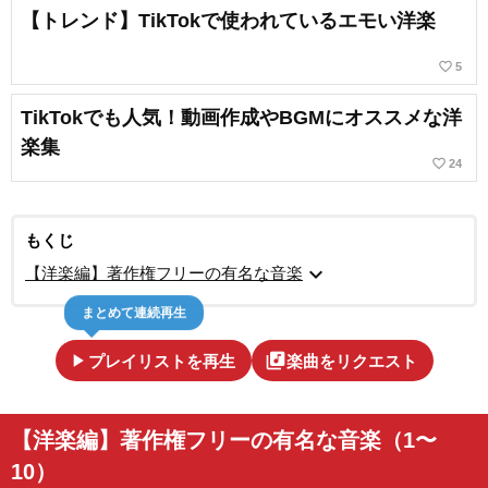
【トレンド】TikTokで使われているエモい洋楽
favorite_border
5
TikTokでも人気！動画作成やBGMにオススメな洋
楽集
favorite_border
24
もくじ
expand_more
【洋楽編】著作権フリーの有名な音楽
まとめて連続再生
play_arrow
library_music
プレイリストを再生
楽曲をリクエスト
【洋楽編】著作権フリーの有名な音楽（1〜
10）