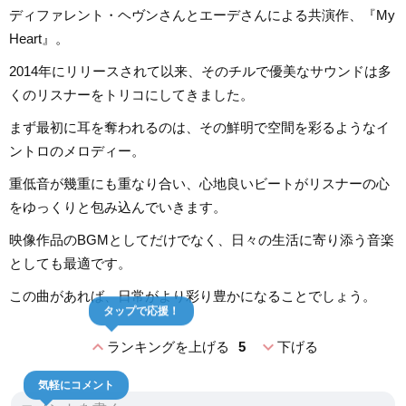
ディファレント・ヘヴンさんとエーデさんによる共演作、『My
Heart』。
2014年にリリースされて以来、そのチルで優美なサウンドは多
くのリスナーをトリコにしてきました。
まず最初に耳を奪われるのは、その鮮明で空間を彩るようなイ
ントロのメロディー。
重低音が幾重にも重なり合い、心地良いビートがリスナーの心
をゆっくりと包み込んでいきます。
映像作品のBGMとしてだけでなく、日々の生活に寄り添う音楽
としても最適です。
この曲があれば、日常がより彩り豊かになることでしょう。
タップで応援！
expand_less
expand_more
ランキングを上げる
5
下げる
気軽にコメント