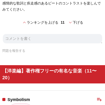
感情的な歌詞と疾走感のあるビートのコントラストを楽しんで
みてください。
expand_less
expand_more
ランキングを上げる
11
下げる
問題を報告する
【洋楽編】著作権フリーの有名な音楽（11〜
20）
playlist_add
Symbolism