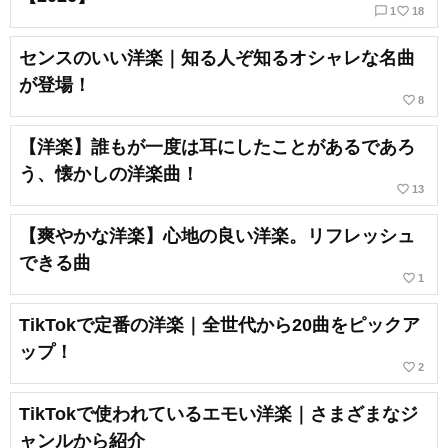
chat_bubble_outline
favorite_border
1
18
センスのいい洋楽｜知る人ぞ知るオシャレな名曲
が登場！
favorite_border
8
【洋楽】誰もが一度は耳にしたことがあるであろ
う、懐かしの洋楽曲！
favorite_border
13
【爽やかな洋楽】心地の良い洋楽。リフレッシュ
できる曲
favorite_border
1
TikTokで定番の洋楽｜全世代から20曲をピックア
ップ！
favorite_border
2
TikTokで使われているエモい洋楽｜さまざまなジ
ャンルから紹介