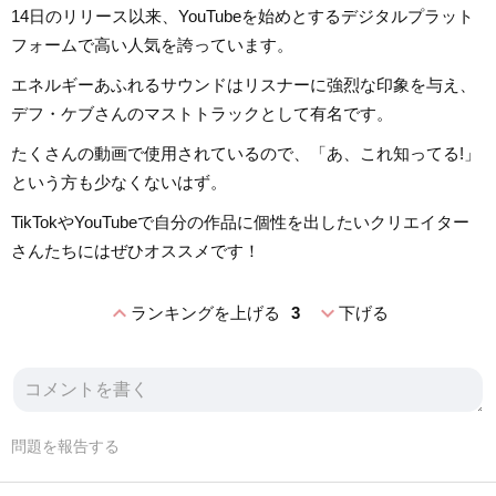
14日のリリース以来、YouTubeを始めとするデジタルプラット
フォームで高い人気を誇っています。
エネルギーあふれるサウンドはリスナーに強烈な印象を与え、
デフ・ケブさんのマストトラックとして有名です。
たくさんの動画で使用されているので、「あ、これ知ってる!」
という方も少なくないはず。
TikTokやYouTubeで自分の作品に個性を出したいクリエイター
さんたちにはぜひオススメです！
expand_less
expand_more
ランキングを上げる
3
下げる
問題を報告する