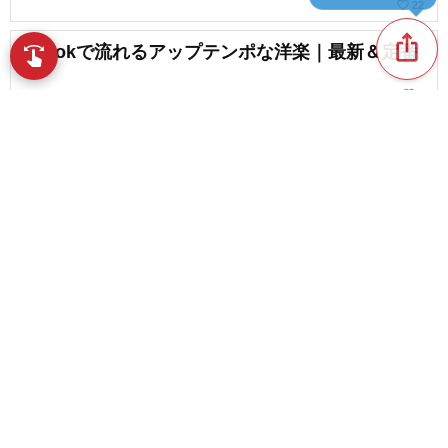
favorite_border
22
ios_share
TikTokで流れるアップテンポな洋楽｜最新＆定番
swipe
指先で音楽をブラウズ
favorite_border
1
アップテンポな洋楽。テンポのいい曲
favorite_border
13
content_copy
TikTokで話題沸騰！女性シンガーが歌う洋楽ヒッ
ト曲
play_arrow
favorite_border
3
【ヒット曲多数登場!!】2022年に流行った洋楽
favorite_border
毎日更新！本日のおすすめ洋楽特集！