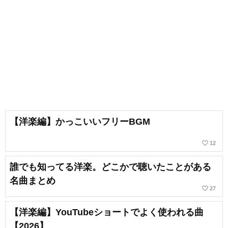
【洋楽編】かっこいいフリーBGM
favorite_border
12
誰でも知ってる洋楽。どこかで聴いたことがある
名曲まとめ
favorite_border
27
【洋楽編】YouTubeショートでよく使われる曲
【2026】