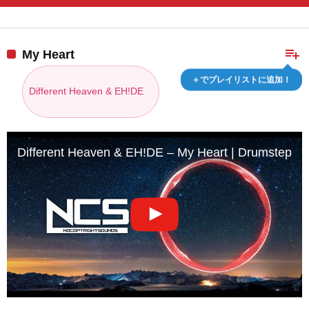
playlist_add
My Heart
＋でプレイリストに追加！
Different Heaven & EH!DE
Different Heaven & EH!DE – My Heart | Drumstep | 