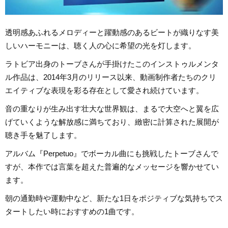
透明感あふれるメロディーと躍動感のあるビートが織りなす美
しいハーモニーは、聴く人の心に希望の光を灯します。
ラトビア出身のトーブさんが手掛けたこのインストゥルメンタ
ル作品は、2014年3月のリリース以来、動画制作者たちのクリ
エイティブな表現を彩る存在として愛され続けています。
音の重なりが生み出す壮大な世界観は、まるで大空へと翼を広
げていくような解放感に満ちており、緻密に計算された展開が
聴き手を魅了します。
アルバム『Perpetuo』でボーカル曲にも挑戦したトーブさんで
すが、本作では言葉を超えた普遍的なメッセージを響かせてい
ます。
朝の通勤時や運動中など、新たな1日をポジティブな気持ちでス
タートしたい時におすすめの1曲です。