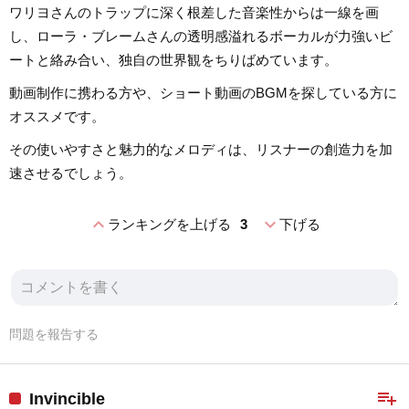
ワリヨさんのトラップに深く根差した音楽性からは一線を画
し、ローラ・ブレームさんの透明感溢れるボーカルが力強いビ
ートと絡み合い、独自の世界観をちりばめています。
動画制作に携わる方や、ショート動画のBGMを探している方に
オススメです。
その使いやすさと魅力的なメロディは、リスナーの創造力を加
速させるでしょう。
expand_less
expand_more
ランキングを上げる
3
下げる
問題を報告する
playlist_add
Invincible