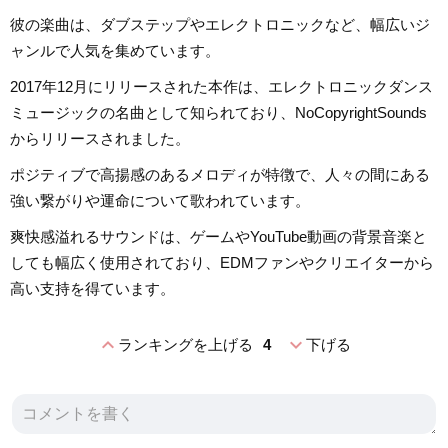
彼の楽曲は、ダブステップやエレクトロニックなど、幅広いジ
ャンルで人気を集めています。
2017年12月にリリースされた本作は、エレクトロニックダンス
ミュージックの名曲として知られており、NoCopyrightSounds
からリリースされました。
ポジティブで高揚感のあるメロディが特徴で、人々の間にある
強い繋がりや運命について歌われています。
爽快感溢れるサウンドは、ゲームやYouTube動画の背景音楽と
しても幅広く使用されており、EDMファンやクリエイターから
高い支持を得ています。
expand_less
expand_more
ランキングを上げる
4
下げる