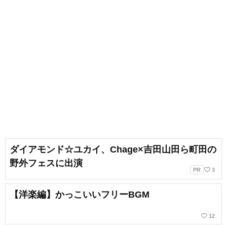
ダイアモンド☆ユカイ、Chage×吉田山田ら町田の
野外フェスに出演
favorite_border
PR
3
【洋楽編】かっこいいフリーBGM
favorite_border
12