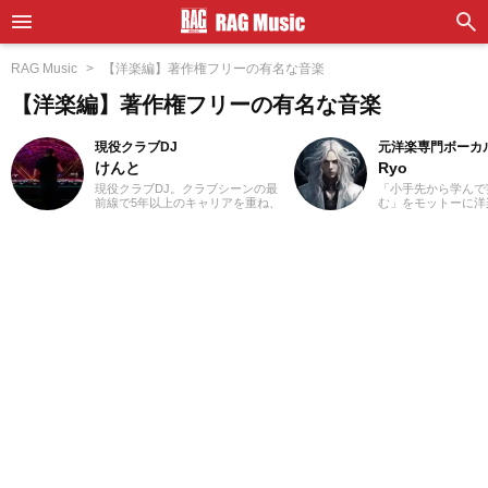
RAG Music
【洋楽編】著作権フリーの有名な音楽
【洋楽編】著作権フリーの有名な音楽
現役クラブDJ
元洋楽専門ボーカ
けんと
Ryo
現役クラブDJ。クラブシーンの最
「小手先から学んで
前線で5年以上のキャリアを重ね、
む」をモットーに洋
ダンスミュージックを軸にUS HIP
カル講師を経験。1
HOPやJラップまで縦横無尽にクロ
楽＝英語」という概
スオーバー。自作エディットを織
じ、世界中の楽曲を
り交ぜた確かなミックスワーク
た。現在では80ヵ
で、独自のグルーヴを生み出しフ
聴き漁り、個人で楽
ロアを魅了しています。
グを運営。普段はヌ
コ、ボレロ、カンツ
などのジャンルをよ
あなたが求める1曲
記事を更新してまい