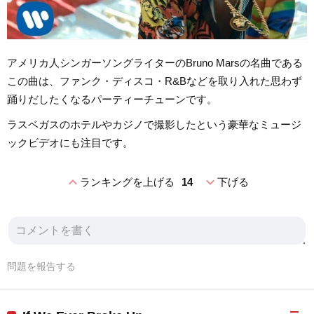
アメリカ人シンガーソングライターのBruno Marsの名曲である
この曲は、ファンク・ディスコ・R&Bなどを取り入れた思わず
踊りだしたくなるパーティーチューンです。
ラスベガスのホテルやカジノで撮影したという豪華なミュージ
ックビデオにも注目です。
expand_less
expand_more
ランキングを上げる
14
下げる
問題を報告する