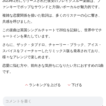
2023年2月にリリースされた彼女のブレイクスルー楽曲は、フ
ァンキーでポップなサウンドと力強いボーカルが魅力的です。
複雑な恋愛関係を描いた歌詞は、多くのリスナーの心に響き、
共感を呼びました。
この楽曲は英国シングルチャートで20位を記録し、世界中でチ
ャートインを果たしています。
さらに、ザック・タブドロ、チャーリー・ブラック、アイス・
スパイスをフィーチャーしたリミックス版も発表されており、
様々なアレンジで楽しめます。
恋愛に悩む方や、前向きな気持ちになりたい方におすすめの1曲
です。
expand_less
expand_more
ランキングを上げる
下げる