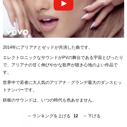
2014年にアリアナとゼッドが共演した曲です。
エレクトロニックなサウンドがPVの舞台である宇宙とぴったり
で、アリアナの甘く伸びやかな歌声が聴き心地のよい作品で
す。
世界中で若者に大人気のアリアナ・グランデ最大のダンスヒッ
トナンバーです。
鉄板のサウンドは、いつの時代も色あせません。
expand_less
expand_more
ランキングを上げる
12
下げる