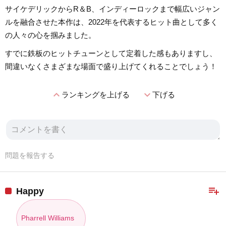
サイケデリックからR＆B、インディーロックまで幅広いジャン
ルを融合させた本作は、2022年を代表するヒット曲として多く
の人々の心を掴みました。
すでに鉄板のヒットチューンとして定着した感もありますし、
間違いなくさまざまな場面で盛り上げてくれることでしょう！
expand_less
expand_more
ランキングを上げる
下げる
問題を報告する
playlist_add
Happy
Pharrell Williams