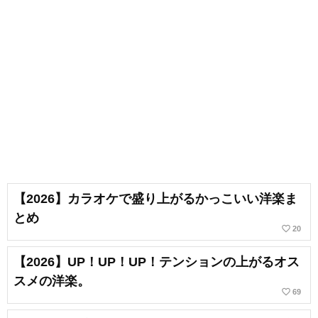
【2026】カラオケで盛り上がるかっこいい洋楽ま
とめ
favorite_border
20
【2026】UP！UP！UP！テンションの上がるオス
スメの洋楽。
favorite_border
69