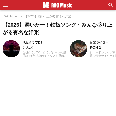
RAG Music
【2026】湧い...上がる有名な洋楽
【2026】湧いたー！鉄板ソング・みんな盛り上
がる有名な洋楽
現役クラブDJ
音楽ライター
けんと
KOH-1
現役クラブDJ。クラブシーンの最
レコードショップ勤
前線で5年以上のキャリアを重ね、
業で音楽ライターを
ダンスミュージックを軸にUS HIP
誌やディスクガイド
HOPやJラップまで縦横無尽にクロ
にwebメディアなど
スオーバー。自作エディットを織
年以上担当。ライタ
り交ぜた確かなミックスワーク
楽が主戦場ですが、
で、独自のグルーヴを生み出しフ
としては35年以上
ロアを魅了しています。
好き」をモットーに
ないことを常に心が
バンド活動歴あり、
当するベーシストと
でした。演奏経験の
ース、ギター、ピア
から英語の勉強を開
続中です。