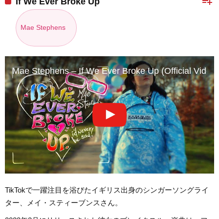
playlist_add
If We Ever Broke Up
Mae Stephens
Mae Stephens – If We Ever Broke Up (Official Video)
TikTokで一躍注目を浴びたイギリス出身のシンガーソングライ
ター、メイ・スティーブンスさん。