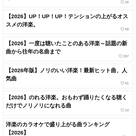
favorite_border
20
【2026】UP！UP！UP！テンションの上がるオス
スメの洋楽。
favorite_border
69
【2026】一度は聴いたことのある洋楽～話題の新
曲から往年の名曲まで
favorite_border
257
【2026年版】ノリのいい洋楽！最新ヒット曲、人
気曲
favorite_border
51
【2026】のれる洋楽。おもわず踊りたくなる聴く
だけでノリノリになれる曲
favorite_border
14
洋楽のカラオケで盛り上がる曲ランキング
【2026】