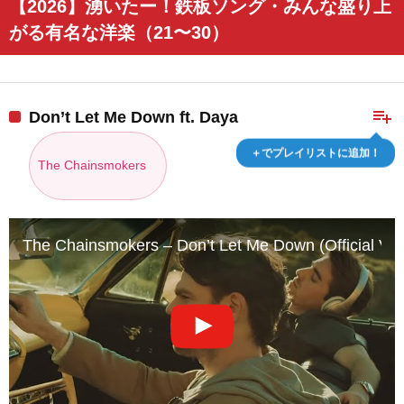
【2026】湧いたー！鉄板ソング・みんな盛り上
がる有名な洋楽（21〜30）
playlist_add
Don’t Let Me Down ft. Daya
＋でプレイリストに追加！
The Chainsmokers
The Chainsmokers – Don’t Let Me Down (Official Vide