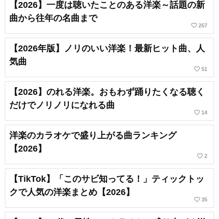
【2026】一度は聴いたことのある洋楽～話題の新
曲から往年の名曲まで
favorite_border
257
【2026年版】ノリのいい洋楽！最新ヒット曲、人
気曲
favorite_border
51
【2026】のれる洋楽。おもわず踊りたくなる聴く
だけでノリノリになれる曲
favorite_border
14
洋楽のカラオケで盛り上がる曲ランキング
【2026】
favorite_border
2
【TikTok】「このサビ知ってる！」ティックトッ
クで人気の洋楽まとめ【2026】
favorite_border
35