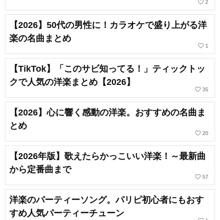
favorite_border
2
【2026】50代の男性に！カラオケで盛り上がる洋
楽の名曲まとめ
favorite_border
1
【TikTok】「このサビ知ってる！」ティックトッ
クで人気の洋楽まとめ【2026】
favorite_border
35
【2026】心に響く感動の洋楽。おすすめの名曲ま
とめ
favorite_border
20
【2026年版】歌えたらかっこいい洋楽！～最新曲
から定番曲まで
favorite_border
57
洋楽のパーティーソング。パリピ初心者にもおす
すめ人気パーティーチューン