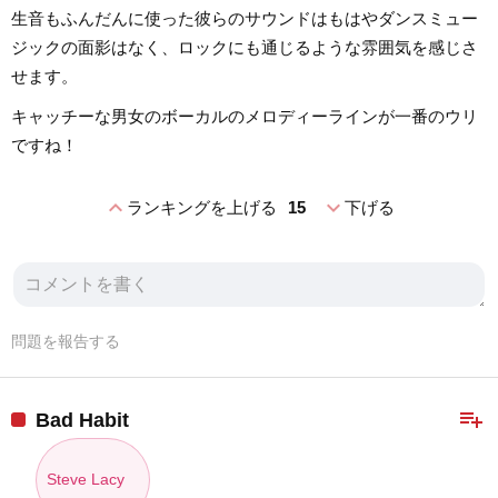
生音もふんだんに使った彼らのサウンドはもはやダンスミュー
ジックの面影はなく、ロックにも通じるような雰囲気を感じさ
せます。
キャッチーな男女のボーカルのメロディーラインが一番のウリ
ですね！
expand_less
expand_more
ランキングを上げる
15
下げる
問題を報告する
playlist_add
Bad Habit
Steve Lacy