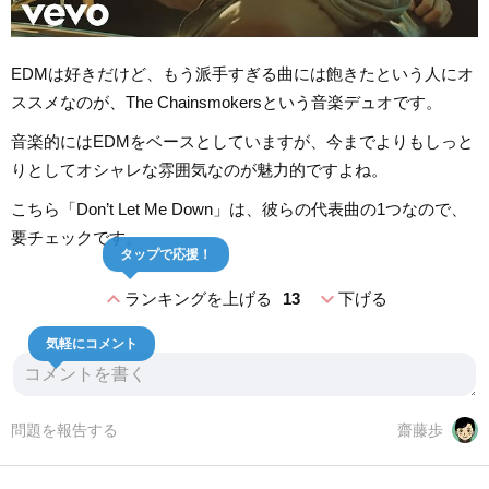
EDMは好きだけど、もう派手すぎる曲には飽きたという人にオ
ススメなのが、The Chainsmokersという音楽デュオです。
音楽的にはEDMをベースとしていますが、今までよりもしっと
りとしてオシャレな雰囲気なのが魅力的ですよね。
こちら「Don’t Let Me Down」は、彼らの代表曲の1つなので、
要チェックです。
タップで応援！
expand_less
expand_more
ランキングを上げる
13
下げる
気軽にコメント
問題を報告する
齋藤歩