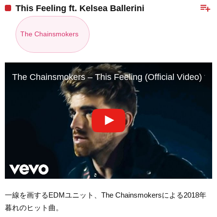
playlist_add
This Feeling ft. Kelsea Ballerini
The Chainsmokers
The Chainsmokers – This Feeling (Official Video) ft. 
一線を画するEDMユニット、The Chainsmokersによる2018年
暮れのヒット曲。