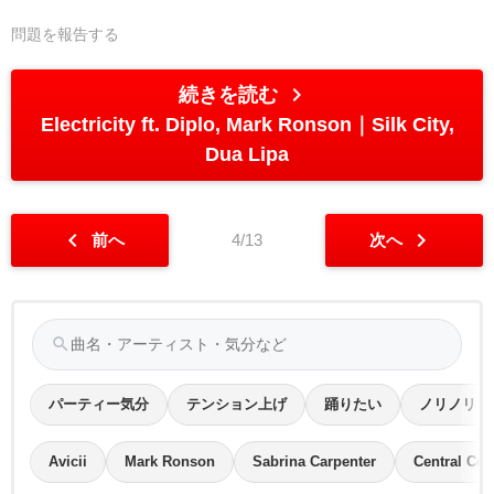
問題を報告する
chevron_right
続きを読む
Electricity ft. Diplo, Mark Ronson
Silk City,
Dua Lipa
chevron_left
chevron_right
前へ
4/13
次へ
search
パーティー気分
テンション上げ
踊りたい
ノリノリ
Avicii
Mark Ronson
Sabrina Carpenter
Central Cee