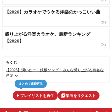
favorite_border
1
【2026】カラオケでウケる洋楽のかっこいい曲
favorite_border
8
盛り上がる洋楽カラオケ。最新ランキング
【2026】
favorite_border
2
もくじ
【2026】湧いたー！鉄板ソング・みんな盛り上がる有名な
expand_more
洋楽
まとめて連続再生
play_arrow
library_music
プレイリストを再生
楽曲をリクエスト