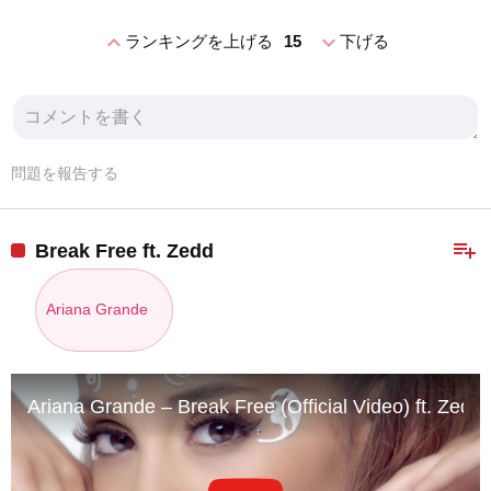
expand_less
expand_more
ランキングを上げる
15
下げる
問題を報告する
playlist_add
Break Free ft. Zedd
Ariana Grande
Ariana Grande – Break Free (Official Video) ft. Zedd