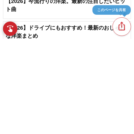
【2026】今流行りの洋楽。最新の注目したいヒッ
ト曲
このページを共有
favorite_border
41
ios_share
【2026】ドライブにもおすすめ！最新のおしゃれ
swipe
な洋楽まとめ
【2026】踊りたくなる！人気の洋楽ダンスミュー
ジック
favorite_border
30
content_copy
邦楽のノリノリソング。いろいろなノれる曲まと
め
play_arrow
favorite_border
4
洋楽のパーティーソング。パリピ初心者にもおす
favorite_border
すめ人気パーティーチューン
favorite_border
1