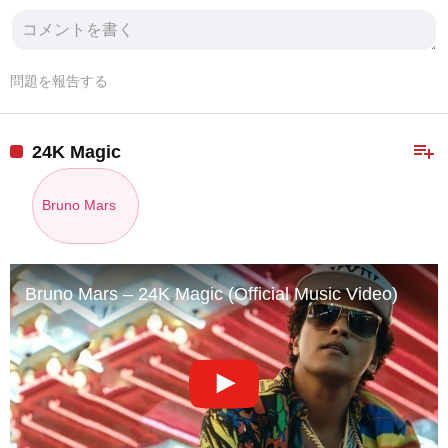
問題を報告する
playlist_add
24K Magic
Bruno Mars
Bruno Mars – 24K Magic (Official Music Video)