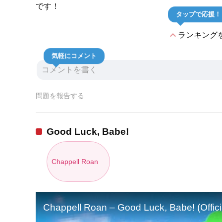
です！
タップで応援！
expand_less
ランキング
気軽にコメント
問題を報告する
Good Luck, Babe!
Chappell Roan
Chappell Roan – Good Luck, Babe! (Officia