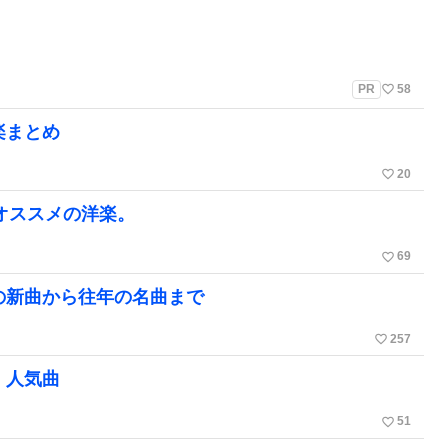
favorite_border
PR
58
楽まとめ
favorite_border
20
るオススメの洋楽。
favorite_border
69
の新曲から往年の名曲まで
favorite_border
257
、人気曲
favorite_border
51