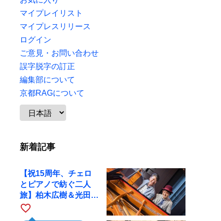
マイプレイリスト
マイプレスリリース
ログイン
ご意見・お問い合わせ
誤字脱字の訂正
編集部について
京都RAGについて
新着記事
【祝15周年、チェロ
とピアノで紡ぐ二人
旅】柏木広樹＆光田健
一が11月12日に京都
favorite_border
RAGへ