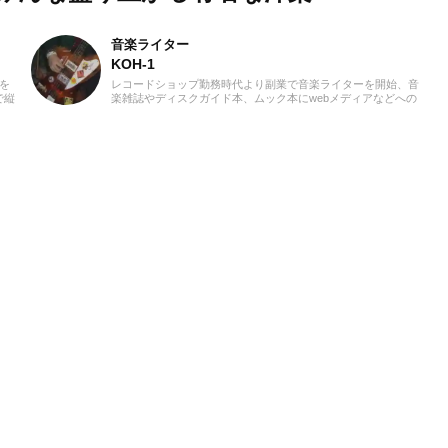
音楽ライター
KOH-1
を
レコードショップ勤務時代より副業で音楽ライターを開始、音
で縦
楽雑誌やディスクガイド本、ムック本にwebメディアなどへの
かな
寄稿を18年以上担当。ライターとしては洋楽が主戦場ですが、
了し
音楽リスナーとしては35年以上「好きなものが好き」をモット
ーに好奇心を忘れないことを常に心がけています。バンド活動
歴あり、作詞作曲を担当するベーシストという立ち位置でし
た。演奏経験のある楽器はベース、ギター、ピアノ。40代半ば
から英語の勉強を開始、現在も継続中です。