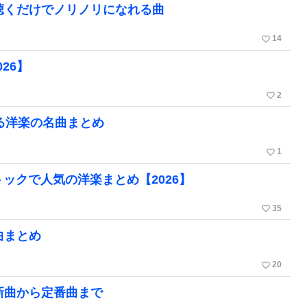
る聴くだけでノリノリになれる曲
favorite_border
14
26】
favorite_border
2
がる洋楽の名曲まとめ
favorite_border
1
トックで人気の洋楽まとめ【2026】
favorite_border
35
曲まとめ
favorite_border
20
新曲から定番曲まで