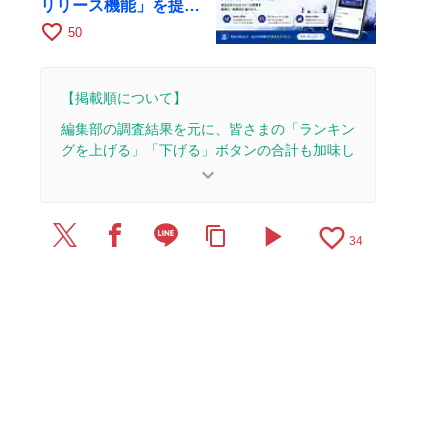
リリース機能」を提供
開始
favorite_border
50
【掲載順について】
編集部の調査結果を元に、皆さまの「ランキン
グを上げる」「下げる」ボタンの合計も加味し
て決まります。
keyboard_arrow_down
【更新履歴】
play_arrow
favorite_border
content_copy
2025/7/1：1本のレビューを追加・更新。
34
2025/6/20：1本のレビューを追加・更新。
2025/2/10：4本のレビューを追加・更新。
2025/2/9：9本のレビューを追加・更新して、記事
全体をアップデートしました。
2024/11/17：1本のレビューを追加・更新。
2024/6/30：15本のレビューを追加・更新して、記
事全体をアップデートしました。
2021/3/29：20本のレビューを追加・更新して、記
事全体をアップデートしました。
2020/5/26：1本のレビューを追加・更新。