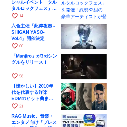
シャルイベント「タル
タルロックフェス」を
開催！総勢32組の豪
favorite_border
14
華アーティストが登場
六合主催「此岸夜奏 -
SHIGAN YASO-
Vol.4」開催決定
favorite_border
60
「Manjiro」が3rdシン
グルをリリース！
favorite_border
58
【懐かしい】2010年
代を代表する洋楽
EDMのヒット曲まと
め【平成】
favorite_border
21
RAG Music、音楽・
エンタメ向け「プレス