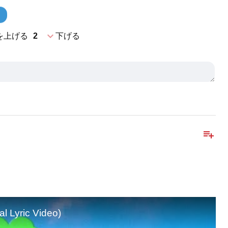
expand_more
を上げる
2
下げる
playlist_add
l Lyric Video)