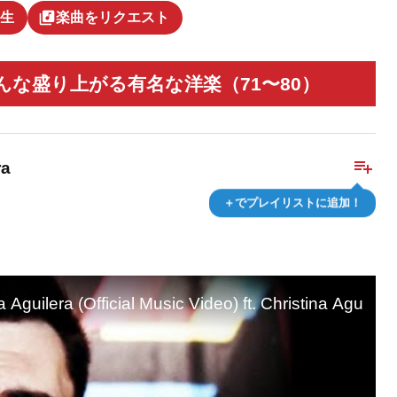
library_music
生
楽曲をリクエスト
んな盛り上がる有名な洋楽（71〜80）
playlist_add
ra
＋でプレイリストに追加！
Aguilera (Official Music Video) ft. Christina Aguilera