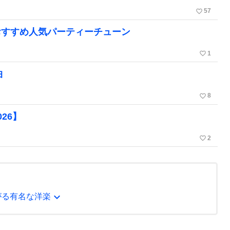
favorite_border
57
おすすめ人気パーティーチューン
favorite_border
1
曲
favorite_border
8
26】
favorite_border
2
expand_more
がる有名な洋楽