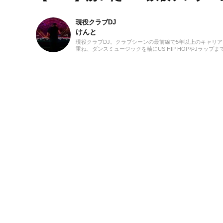
現役クラブDJ
けんと
現役クラブDJ。クラブシーンの最前線で5年以上のキャリア
重ね、ダンスミュージックを軸にUS HIP HOPやJラップま
横無尽にクロスオーバー。自作エディットを織り交ぜた確
ミックスワークで、独自のグルーヴを生み出しフロアを魅
ています。