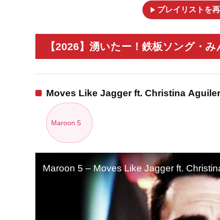
play_arrow
プレイリストを再
【2026】湧いたー！鉄板ソング・み
Moves Like Jagger ft. Christina Aguile
Maroon 5
Maroon 5 – Moves Like Jagger ft. Christina 