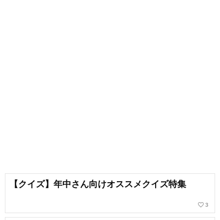
【クイズ】年中さん向けオススメクイズ特集
favorite_border
3