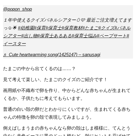
@popon_shop
１年中使えるクイズパネルシアター🥚🩷 最近ご注文増えてます
っ☺️🌟
#幼稚園
#保育
#保育士
#保育教材
#たまご
#クイズ
#パネル
シアター
#出し物
#保育士あるある
#保育士悩み
#ペープサート
#
イースター
♬ Cute heartwarming song(1425147) – sanusagi
たまごの中から出てくるのは……？
見て考えて楽しい、たまごのクイズのご紹介です！
画用紙や不織布で卵を作り、中からどんな赤ちゃんが生まれて
くるか、子供たちに考えてもらいます。
普通の白い殻の卵だとわかりにくいですが、生まれてくる赤ち
ゃんの特徴を卵の殻で表現してみましょう。
例えばしまうまの赤ちゃんなら卵の殻はしま模様に、てんとう
虫なら赤色ベースに黒のドット柄など、殻にヒントを忍ばせて