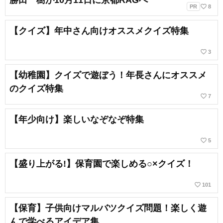
勝田一樹が10月11日に京都RAGへ
favorite_border
PR
8
【クイズ】年中さん向けオススメクイズ特集
favorite_border
3
【幼稚園】クイズで遊ぼう！年長さんにオススメ
のクイズ特集
favorite_border
7
【年少向け】楽しいなぞなぞ特集
favorite_border
5
【盛り上がる!】保育園で楽しめる○×クイズ！
favorite_border
101
【保育】子供向けマルバツクイズ問題！楽しく遊
んで学べるアイデア集