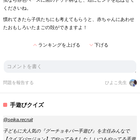
くださいね。
慣れてきたら子供たちにも考えてもらうと、赤ちゃんにあわせ
たおもしろいたまごの殻ができますよ！
expand_less
expand_more
ランキングを上げる
下げる
問題を報告する
ひよこ先生
手遊びクイズ
@seika.recruit
子どもに大人気の『グーチョキパー手遊び』を主任みんなで
【クイズバージョン】でやってみました！ いつもやってる手遊