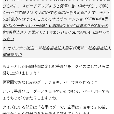
びなのに、スピードアップすると何気に思い浮かばなくて難し
かったです😆 どんなものができるのかを考えることで、子ども
の想像力をはぐくむことができます✨ エンジョイSEIKA✌️
#手
遊び
#グーチョキパー
#楽しい職場
#保育士
#保育学生
#保育士の
卵
#保育士さんと繋がりたい
#エンジョイSEIKA
#いいね
#やって
みたい
♬ オリジナル楽曲 – 💛社会福祉法人聖華採用💛 – 社会福祉法人
聖華💛採用
ちょっとした隙間時間に楽しむ手遊びを、クイズにしてさらに
盛り上がりましょう！
保育園でおなじみのグー、チョキ、パーで何を作ろう？
という手遊びは、グーとチョキでかたつむり、パーとパーでち
ょうちょができたりしますよね。
クイズにする部分は「右手はグーで、左手はチョキで」の後、
子供たちから何ができるか考えて答えてもらいます。