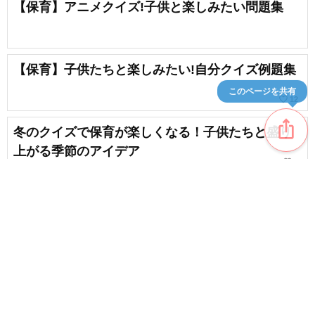
【保育】アニメクイズ!子供と楽しみたい問題集
【保育】子供たちと楽しみたい!自分クイズ例題集
このページを共有
favorite_border
12
ios_share
冬のクイズで保育が楽しくなる！子供たちと盛り
上がる季節のアイデア
favorite_border
7
【保育】みんなで楽しみたい!動物の3択クイズ
favorite_border
1
content_copy
【年中向け】考えるのが楽しい！なぞなぞ特集
favorite_border
favorite_border
7