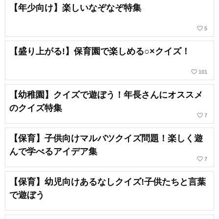
【年少向け】楽しいなぞなぞ特集
favorite_border
5
【盛り上がる!】保育園で楽しめる○×クイズ！
favorite_border
101
【幼稚園】クイズで遊ぼう！年長さんにオススメ
のクイズ特集
favorite_border
7
【保育】子供向けマルバツクイズ問題！楽しく遊
んで学べるアイデア集
favorite_border
7
【保育】幼児向けあるなしクイズ!子供たちと言葉
で遊ぼう