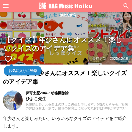
素敵な保育
【クイズ】年少さんにオススメ！楽し
いクイズのアイデア集
favorite_border
最終更新：
2025/12/19
4
【クイズ】年少さんにオススメ！楽しいクイズ
お気に入りに登録
のアイデア集
保育士歴20年／幼稚園教諭
ひよこ先生
兵庫県出身、元保育士のひよこ先生と申します。5歳のときから、将来
の夢は保育士一筋で、憧れの保育士になって気付けば20年がすぎてい
ました。子供たちと一緒に歌や遊びを通し、年々体力の限界を感じな
がらも（笑）気持ちは20代のまま働いてきました。これからは現場の
年少さんと楽しみたい、いろいろなクイズのアイデアをご紹介
経験をいかしながら、役立つ情報をていねいにお届けしていきたいと
思っています。
します。