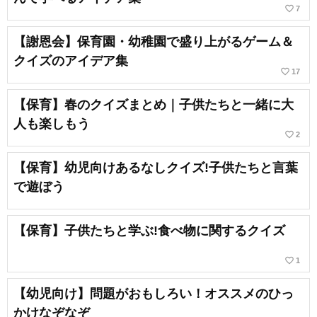
favorite_border
7
【謝恩会】保育園・幼稚園で盛り上がるゲーム＆
クイズのアイデア集
favorite_border
17
【保育】春のクイズまとめ｜子供たちと一緒に大
人も楽しもう
favorite_border
2
【保育】幼児向けあるなしクイズ!子供たちと言葉
で遊ぼう
【保育】子供たちと学ぶ!食べ物に関するクイズ
favorite_border
1
【幼児向け】問題がおもしろい！オススメのひっ
かけなぞなぞ