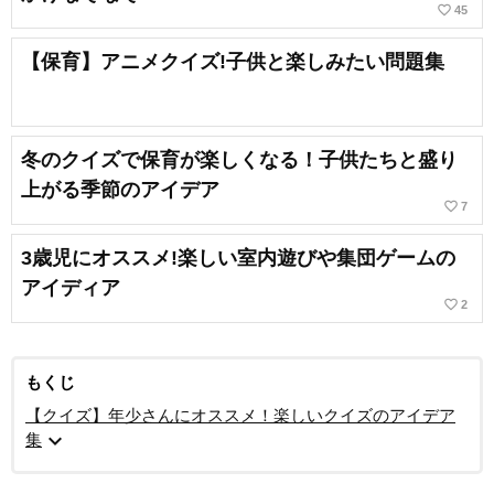
favorite_border
45
【保育】アニメクイズ!子供と楽しみたい問題集
冬のクイズで保育が楽しくなる！子供たちと盛り
上がる季節のアイデア
favorite_border
7
3歳児にオススメ!楽しい室内遊びや集団ゲームの
アイディア
favorite_border
2
もくじ
【クイズ】年少さんにオススメ！楽しいクイズのアイデア
expand_more
集