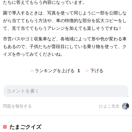
たちに答えてもらう内容になっています。
園で導入するときは、写真を使って同じように一部を公開しな
がら当ててもらう方法や、車の特徴的な部分を拡大コピーをし
て、見て当ててもらうアレンジを加えても楽しそうですね！
市営バスやゴミ収集車など、各地域によって形や色が変わる車
もあるので、子供たちが普段目にしている乗り物を使って、ク
イズを作ってみてくださいね。
expand_less
expand_more
ランキングを上げる
1
下げる
問題を報告する
ひよこ先生
たまごクイズ