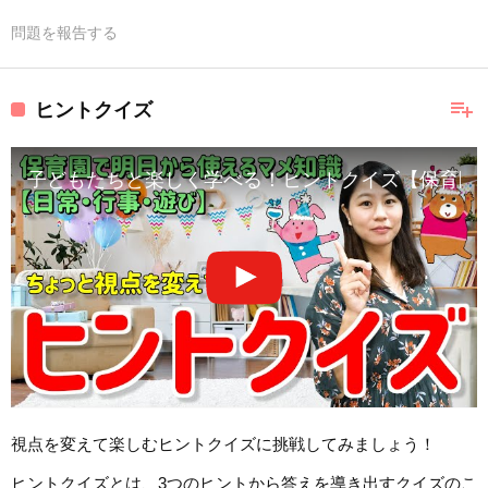
問題を報告する
playlist_add
ヒントクイズ
子どもたちと楽しく学べる！ヒントクイズ【保育園
視点を変えて楽しむヒントクイズに挑戦してみましょう！
ヒントクイズとは、3つのヒントから答えを導き出すクイズのこ