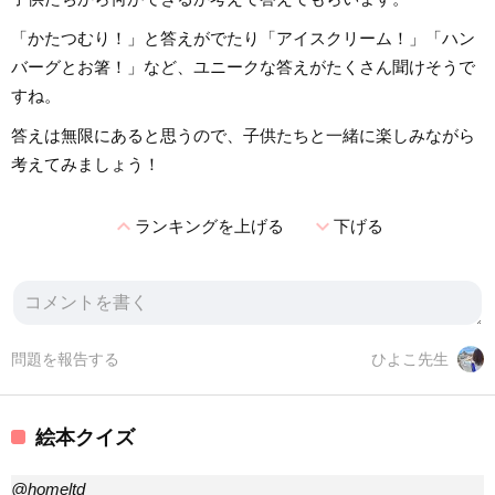
「かたつむり！」と答えがでたり「アイスクリーム！」「ハン
バーグとお箸！」など、ユニークな答えがたくさん聞けそうで
すね。
答えは無限にあると思うので、子供たちと一緒に楽しみながら
考えてみましょう！
expand_less
expand_more
ランキングを上げる
下げる
問題を報告する
ひよこ先生
絵本クイズ
@homeltd