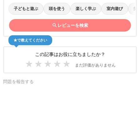
子どもと遊ぶ
頭を使う
楽しく学ぶ
室内遊び
笑
search
レビューを検索
★で教えてください
この記事はお役に立ちましたか？
★
★
★
★
★
まだ評価がありません
問題を報告する