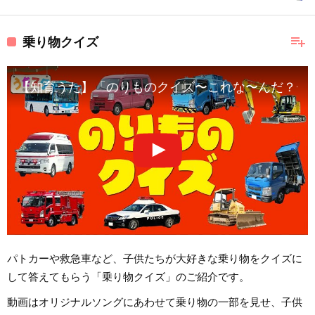
playlist_add
乗り物クイズ
【知育うた】「のりものクイズ〜これな〜んだ？〜」 | 子供向け
パトカーや救急車など、子供たちが大好きな乗り物をクイズに
して答えてもらう「乗り物クイズ」のご紹介です。
動画はオリジナルソングにあわせて乗り物の一部を見せ、子供