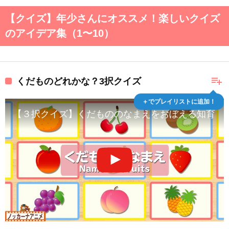
【クイズ】年少さんにオススメ！楽しいクイズ
のアイデア集（1〜10）
playlist_add
くだものどれかな？3択クイズ
＋でプレイリストに追加！
【３択クイズ】くだもののなまえをおぼえる知育アニメ【赤ち