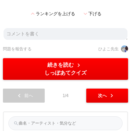
expand_less
expand_more
ランキングを上げる
下げる
問題を報告する
ひよこ先生
chevron_right
続きを読む
しっぽあてクイズ
chevron_left
chevron_right
前へ
1/4
次へ
search