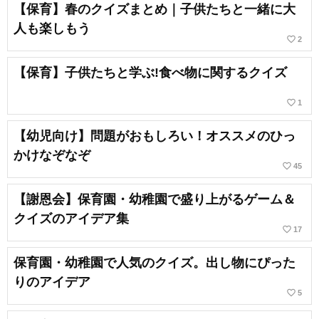
【保育】春のクイズまとめ｜子供たちと一緒に大
人も楽しもう
favorite_border
2
【保育】子供たちと学ぶ!食べ物に関するクイズ
favorite_border
1
【幼児向け】問題がおもしろい！オススメのひっ
かけなぞなぞ
favorite_border
45
【謝恩会】保育園・幼稚園で盛り上がるゲーム＆
クイズのアイデア集
favorite_border
17
保育園・幼稚園で人気のクイズ。出し物にぴった
りのアイデア
favorite_border
5