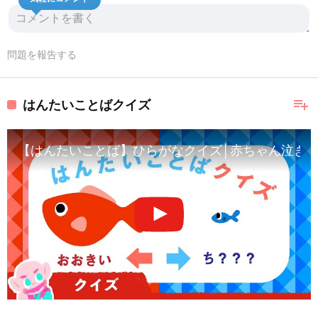
気軽にコメント
問題を報告する
playlist_add
はんたいことばクイズ
【はんたいことば】ひらがなクイズ│赤ちゃん泣き止む│幼児・子