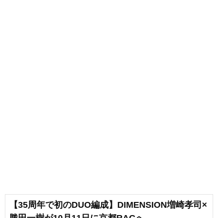
【35周年で初のDUO編成】DIMENSION増崎孝司×