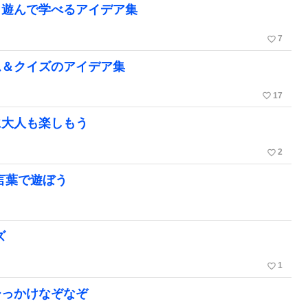
く遊んで学べるアイデア集
favorite_border
7
ム＆クイズのアイデア集
favorite_border
17
に大人も楽しもう
favorite_border
2
言葉で遊ぼう
ズ
favorite_border
1
ひっかけなぞなぞ