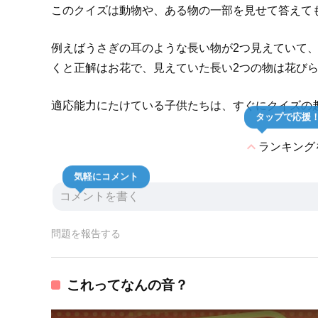
このクイズは動物や、ある物の一部を見せて答えて
例えばうさぎの耳のような長い物が2つ見えていて
くと正解はお花で、見えていた長い2つの物は花び
適応能力にたけている子供たちは、すぐにクイズの
タップで応援
expand_less
ランキング
気軽にコメント
問題を報告する
これってなんの音？