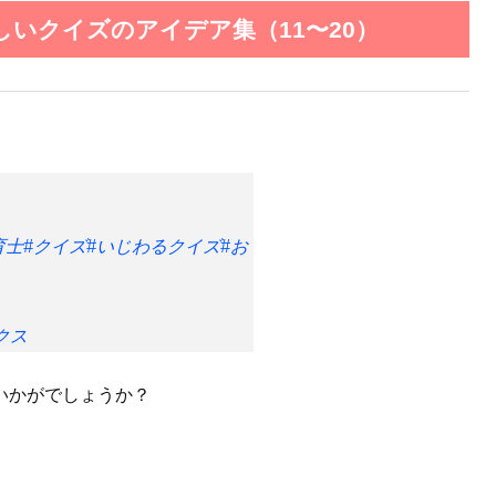
いクイズのアイデア集（11〜20）
育士
#クイズ
#いじわるクイズ
#お
クス
いかがでしょうか？