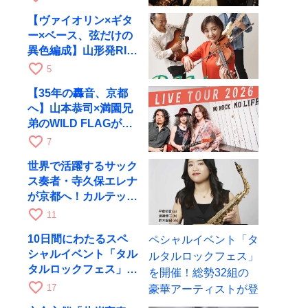
【ヴァイオリン×ギタ
ー×ベース、弦だけの
異色編成】山形発RIM
が初全国ツアーで8月
favorite_border
5
17日にRAGへ
【35年の轟音、京都
へ】山本恭司×満園兄
弟のWILD FLAGが8
月6日にRAGでライブ
favorite_border
7
世界で活躍するサック
ス奏者・寺久保エレナ
が京都へ！カルテッ
ト・ツアー京都公演を
favorite_border
11
10月28日に開催
10日間にわたるスペ
シャルイベント「タル
タルロックフェス」を
開催！総勢32組の豪
favorite_border
17
華アーティストが登場