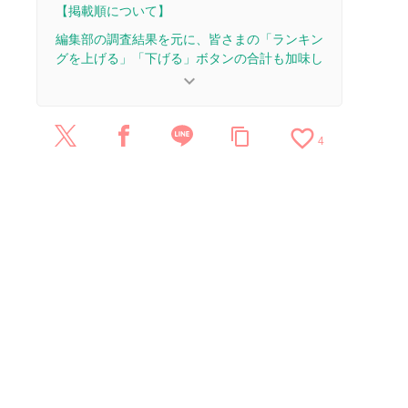
【掲載順について】
編集部の調査結果を元に、皆さまの「ランキン
グを上げる」「下げる」ボタンの合計も加味し
て決まります。
keyboard_arrow_down
【更新履歴】
favorite_border
content_copy
2025/12/19：2本のレビューを追加・更新。
4
2025/9/11：1本のレビューを追加・更新。
2025/3/19：6本のレビューを追加・更新。
2025/3/4：記事を公開しました。