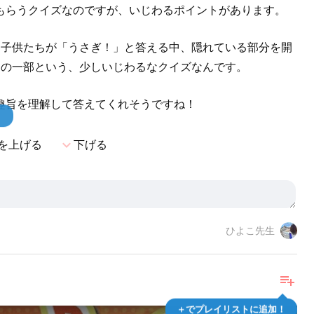
もらうクイズなのですが、いじわるポイントがあります。
、子供たちが「うさぎ！」と答える中、隠れている部分を開
らの一部という、少しいじわるなクイズなんです。
趣旨を理解して答えてくれそうですね！
！
expand_more
を上げる
下げる
ひよこ先生
playlist_add
＋でプレイリストに追加！