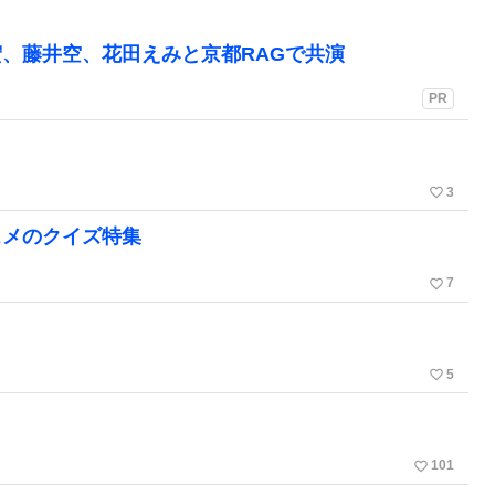
、藤井空、花田えみと京都RAGで共演
PR
favorite_border
3
スメのクイズ特集
favorite_border
7
favorite_border
5
favorite_border
101