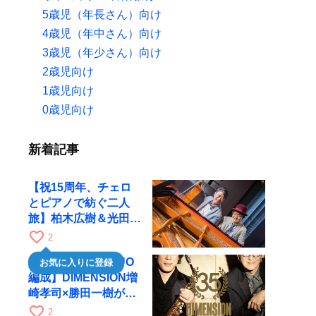
5歳児（年長さん）向け
4歳児（年中さん）向け
3歳児（年少さん）向け
2歳児向け
1歳児向け
0歳児向け
新着記事
【祝15周年、チェロ
とピアノで紡ぐ二人
旅】柏木広樹＆光田健
一が11月12日に京都
favorite_border
2
RAGへ
【35周年で初のDUO
お気に入りに登録
編成】DIMENSION増
崎孝司×勝田一樹が10
月11日に京都RAGへ
favorite_border
2