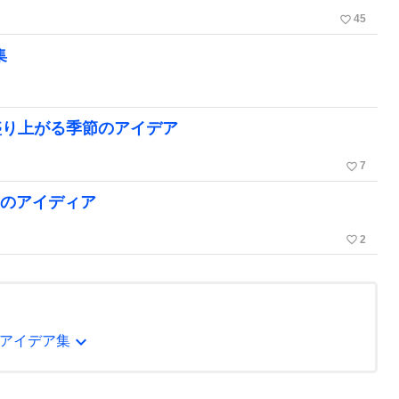
favorite_border
45
集
盛り上がる季節のアイデア
favorite_border
7
ムのアイディア
favorite_border
2
expand_more
アイデア集