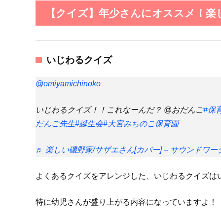
【クイズ】年少さんにオススメ！楽し
いじわるクイズ
@omiyamichinoko
いじわるクイズ！！これなーんだ？ @おだんご
#保
だんご先生
#誕生会
#大宮みちのこ保育園
♬ 楽しい磯野家/サザエさん[カバー] – サウンドワー
よくあるクイズをアレンジした、いじわるクイズは
特に幼児さんが盛り上がる内容になっていますよ！