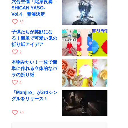
六合主催「此岸夜奏 -
SHIGAN YASO-
Vol.4」開催決定
favorite_border
62
子供たちが笑顔にな
る！簡単で可愛い鬼の
折り紙アイデア
favorite_border
2
本物みたい！一枚で簡
単に作れる立体的なバ
ラの折り紙
favorite_border
4
「Manjiro」が3rdシン
グルをリリース！
favorite_border
59