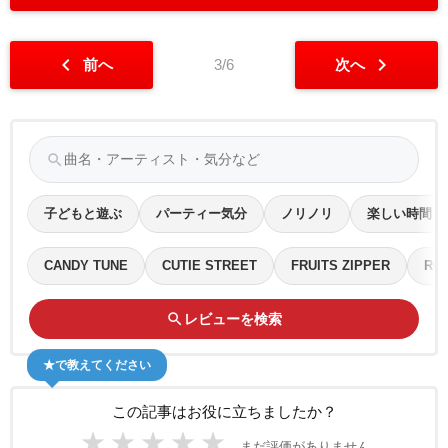
chevron_left
chevron_right
前へ
3/6
次へ
search
子どもと遊ぶ
パーティー気分
ノリノリ
楽しい時間
CANDY TUNE
CUTIE STREET
FRUITS ZIPPER
ROS
search
レビューを検索
★で教えてください
この記事はお役に立ちましたか？
★
★
★
★
★
まだ評価がありません