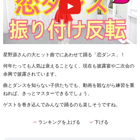
星野源さんの大ヒット曲でにあわせて踊る「恋ダンス」！
何年たっても人気は衰えることなく、現在も披露宴や二次会の
余興で披露されています。
曲とダンスを知らない子供たちでも、動画を観ながら練習を重
ねれば、きっとマスターできるでしょう。
ゲストを巻き込んでみんなで踊るのも楽しそうですね。
expand_less
expand_more
ランキングを上げる
下げる