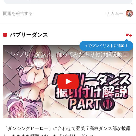
問題を報告する
ナカムー
playlist_add
バブリーダンス
＋でプレイリストに追加！
『バブリーダンス』踊ってみた振り付け解説動画PAR
『ダンシングヒーロー』に合わせて登美丘高校ダンス部が披露