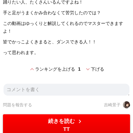
踊りたい人、たくさんいるんですよね！
手と足がうまくかみ合わなくて苦労したのでは？
この動画はゆっくりと解説してくれるのでマスターできます
よ！
皆でかっこよくきまると、ダンスできる人！！
って思われます。
expand_less
expand_more
ランキングを上げる
1
下げる
問題を報告する
吉崎景子
chevron_right
続きを読む
TT