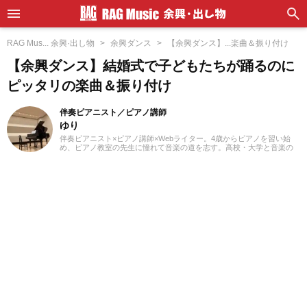
RAG Mus... 余興·出し物
余興ダンス
【余興ダンス】...楽曲＆振り付け
【余興ダンス】結婚式で子どもたちが踊るのに
ピッタリの楽曲＆振り付け
伴奏ピアニスト／ピアノ講師
ゆり
伴奏ピアニスト×ピアノ講師×Webライター。4歳からピアノを習い始
め、ピアノ教室の先生に憧れて音楽の道を志す。高校・大学と音楽の
専門課程に進み、器楽や歌の伴奏のおもしろさに目覚める。現在、ピ
アノを教える傍ら、地元愛知を中心にフルート・声楽・合唱等の伴奏
者として活動している。レッスンを通して生徒たちから流行の曲を教
わることも多く、邦楽・洋楽・CM曲など、ジャンルを問わずなんでも
ピアノで弾いてみるのが趣味。2021年より、Webライターとしての活
動もスタート。音楽をはじめさまざまなジャンルの執筆にあたってい
る。