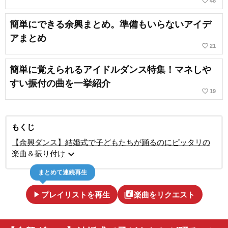
favorite_border
48
簡単にできる余興まとめ。準備もいらないアイデ
アまとめ
favorite_border
21
簡単に覚えられるアイドルダンス特集！マネしや
すい振付の曲を一挙紹介
favorite_border
19
もくじ
【余興ダンス】結婚式で子どもたちが踊るのにピッタリの
expand_more
楽曲＆振り付け
まとめて連続再生
play_arrow
library_music
プレイリストを再生
楽曲をリクエスト