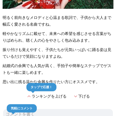
明るく前向きなメロディと心温まる歌詞で、子供から大人まで
幅広く愛される名曲ですね。
軽やかなリズムに載せて、未来への希望を感じさせる言葉がち
りばめられ、聴く人の心をやさしく包み込みます。
振り付けも覚えやすく、子供たちが元気いっぱいに踊る姿は見
ているだけで笑顔になりますよね。
結婚式の余興でも人気が高く、手拍子や簡単なステップでゲス
トも一緒に楽しめます。
思い出に残る温かな余興を作りたい方にオススメです。
タップで応援！
expand_less
expand_more
ランキングを上げる
下げる
気軽にコメント