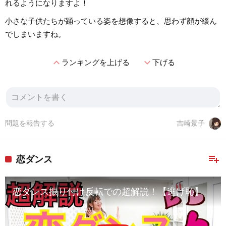
れるようになりますよ！
小さな子供たちが踊っている姿を想像すると、思わず顔が緩ん
でしまいますね。
expand_less
expand_more
ランキングを上げる
下げる
問題を報告する
吉崎景子
playlist_add
恋ダンス
恋ダンス振り付け反転での超解説！【逃げ恥】