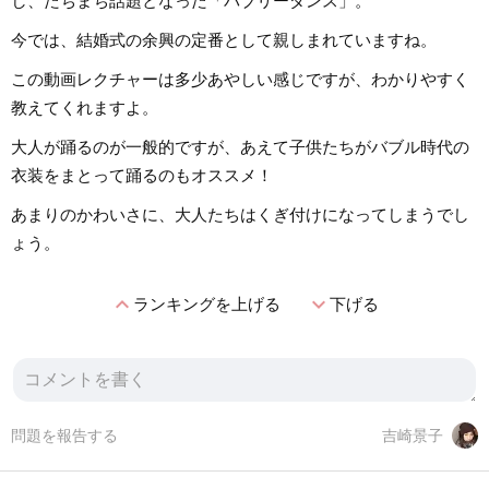
し、たちまち話題となった「バブリーダンス」。
今では、結婚式の余興の定番として親しまれていますね。
この動画レクチャーは多少あやしい感じですが、わかりやすく
教えてくれますよ。
大人が踊るのが一般的ですが、あえて子供たちがバブル時代の
衣装をまとって踊るのもオススメ！
あまりのかわいさに、大人たちはくぎ付けになってしまうでし
ょう。
expand_less
expand_more
ランキングを上げる
下げる
問題を報告する
吉崎景子