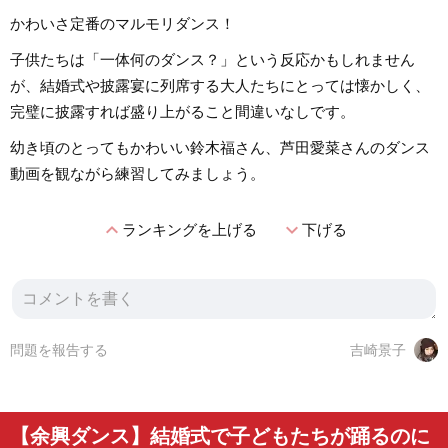
かわいさ定番のマルモリダンス！
子供たちは「一体何のダンス？」という反応かもしれません
が、結婚式や披露宴に列席する大人たちにとっては懐かしく、
完璧に披露すれば盛り上がること間違いなしです。
幼き頃のとってもかわいい鈴木福さん、芦田愛菜さんのダンス
動画を観ながら練習してみましょう。
expand_less
expand_more
ランキングを上げる
下げる
問題を報告する
吉崎景子
【余興ダンス】結婚式で子どもたちが踊るのに