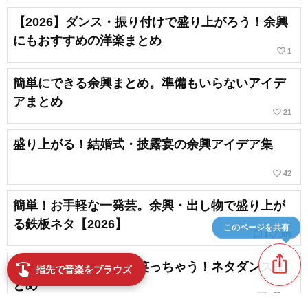
【2026】ダンス・振り付けで盛り上がろう！余興
にもおすすめの洋楽まとめ
favorite_border
1
簡単にできる余興まとめ。準備もいらないアイデ
アまとめ
favorite_border
21
盛り上がる！結婚式・披露宴の余興アイデア集
favorite_border
42
簡単！お手軽な一発芸。余興・出し物で盛り上が
る鉄板ネタ【2026】
このページを共有
chat_bubble_outline
favorite_border
1
309
ios_share
【盛り上がる】思わず笑っちゃう！ネタダンスま
swipe
指先で音楽をブラウズ
とめ
chat_bubble_outline
favorite_border
2
30