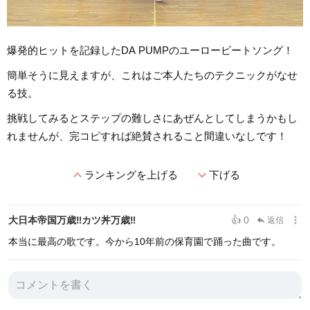
爆発的ヒットを記録したDA PUMPのユーロービートソング！
簡単そうに見えますが、これはご本人たちのテクニックがなせ
る技。
挑戦してみるとステップの難しさにあぜんとしてしまうかもし
れませんが、完コピすれば絶賛されること間違いなしです！
expand_less
expand_more
ランキングを上げる
下げる
more_vert
大日本帝国万歳‼︎カツ丼万歳‼︎
👍 0
返信
reply
本当に最高の歌です。今から10年前の保育園で踊った曲です。