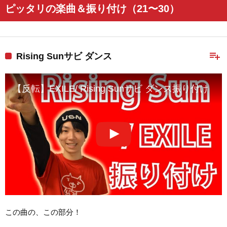
ピッタリの楽曲＆振り付け（21〜30）
playlist_add
Rising Sunサビ ダンス
【反転】EXILE/ Rising Sunサビ ダンス振り付け
この曲の、この部分！