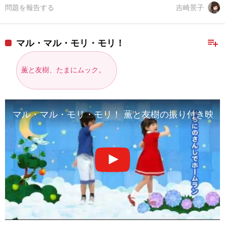
問題を報告する
吉崎景子
playlist_add
マル・マル・モリ・モリ！
薫と友樹、たまにムック。
マル・マル・モリ・モリ！ 薫と友樹の振り付き映像