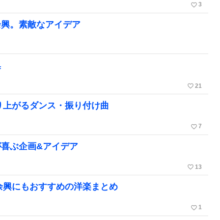
favorite_border
3
余興。素敵なアイデア
集
favorite_border
21
り上がるダンス・振り付け曲
favorite_border
7
喜ぶ企画&アイデア
favorite_border
13
！余興にもおすすめの洋楽まとめ
favorite_border
1