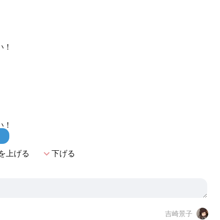
い！
い！
！
expand_more
を上げる
下げる
吉崎景子