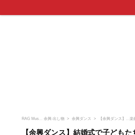
RAG Mus... 余興·出し物
余興ダンス
【余興ダンス】...
【余興ダンス】結婚式で子どもた