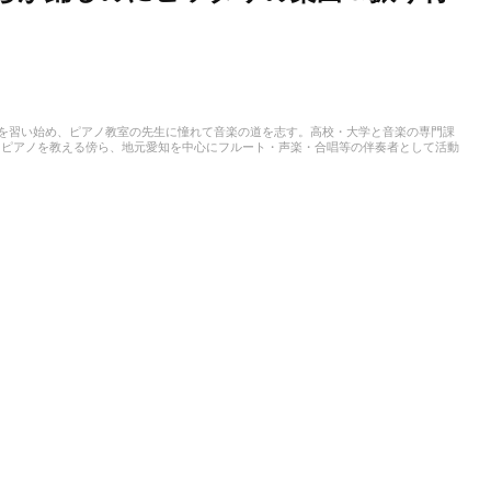
アノを習い始め、ピアノ教室の先生に憧れて音楽の道を志す。高校・大学と音楽の専門課
、ピアノを教える傍ら、地元愛知を中心にフルート・声楽・合唱等の伴奏者として活動
ことも多く、邦楽・洋楽・CM曲など、ジャンルを問わずなんでもピアノで弾いてみ
スタート。音楽をはじめさまざまなジャンルの執筆にあたっている。