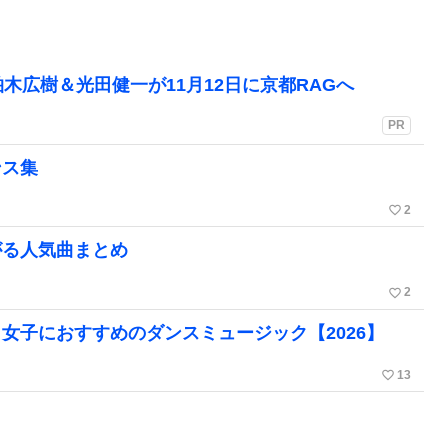
木広樹＆光田健一が11月12日に京都RAGへ
PR
ンス集
favorite_border
2
がる人気曲まとめ
favorite_border
2
女子におすすめのダンスミュージック【2026】
favorite_border
13