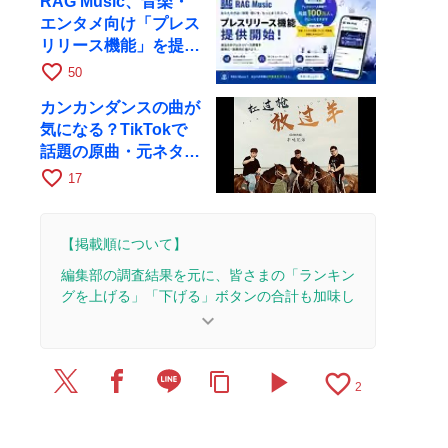
RAG Music、音楽・
エンタメ向け「プレス
リリース機能」を提供
開始
favorite_border
50
カンカンダンスの曲が
気になる？TikTokで
話題の原曲・元ネタを
深掘り
favorite_border
17
【掲載順について】
編集部の調査結果を元に、皆さまの「ランキン
グを上げる」「下げる」ボタンの合計も加味し
て決まります。
keyboard_arrow_down
【更新履歴】
play_arrow
favorite_border
content_copy
2025/11/12：1本のレビューを追加・更新。
2
2025/10/21：15本のレビューを追加・更新して、
記事全体をアップデートしました。
2018/11/1：記事を公開しました。