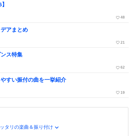
6】
favorite_border
48
イデアまとめ
favorite_border
21
ダンス特集
favorite_border
62
しやすい振付の曲を一挙紹介
favorite_border
19
expand_more
ッタリの楽曲＆振り付け