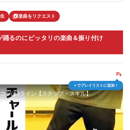
library_music
生
楽曲をリクエスト
が踊るのにピッタリの楽曲＆振り付け
playlist_add
＋でプレイリストに追加！
コツは3ライン【ステップ・スキル】