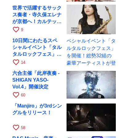
世界で活躍するサック
ス奏者・寺久保エレナ
が京都へ！カルテッ
ト・ツアー京都公演を
favorite_border
9
10月28日に開催
10日間にわたるスペ
シャルイベント「タル
タルロックフェス」を
開催！総勢32組の豪
favorite_border
14
華アーティストが登場
六合主催「此岸夜奏 -
SHIGAN YASO-
Vol.4」開催決定
favorite_border
60
「Manjiro」が3rdシン
グルをリリース！
favorite_border
58