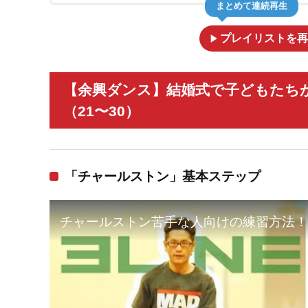
まとめて連続再生
play_arrow
プレイリストを再
【余興ダンス】結婚式で子どもたち
（21〜30）
「チャールストン」基本ステップ
チャールストン苦手な人向けの練習方法！