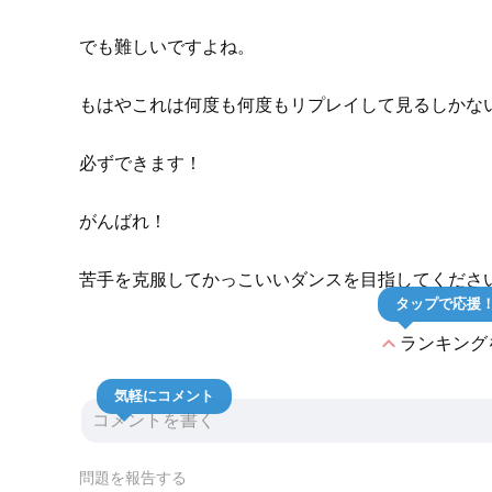
でも難しいですよね。
もはやこれは何度も何度もリプレイして見るしかな
必ずできます！
がんばれ！
苦手を克服してかっこいいダンスを目指してくださ
タップで応援
expand_less
ランキング
気軽にコメント
問題を報告する