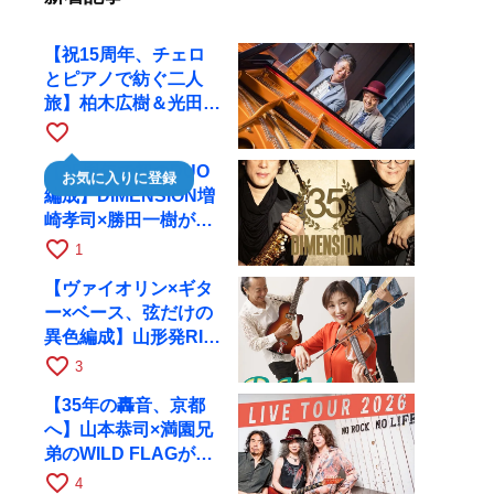
【祝15周年、チェロ
とピアノで紡ぐ二人
旅】柏木広樹＆光田健
一が11月12日に京都
favorite_border
RAGへ
【35周年で初のDUO
お気に入りに登録
編成】DIMENSION増
崎孝司×勝田一樹が10
月11日に京都RAGへ
favorite_border
1
【ヴァイオリン×ギタ
ー×ベース、弦だけの
異色編成】山形発RIM
が初全国ツアーで8月
favorite_border
3
17日にRAGへ
【35年の轟音、京都
へ】山本恭司×満園兄
弟のWILD FLAGが8
月6日にRAGでライブ
favorite_border
4