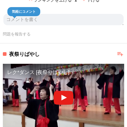
expand_less
expand_more
気軽にコメント
問題を報告する
playlist_add
夜祭りばやし
レク*ダンス [夜祭りばやし]