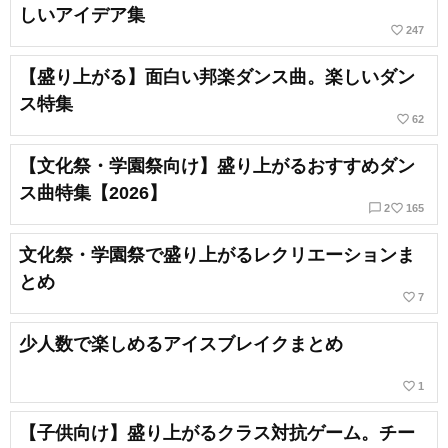
しいアイデア集
favorite_border
247
【盛り上がる】面白い邦楽ダンス曲。楽しいダン
ス特集
favorite_border
62
【文化祭・学園祭向け】盛り上がるおすすめダン
ス曲特集【2026】
chat_bubble_outline
favorite_border
2
165
文化祭・学園祭で盛り上がるレクリエーションま
とめ
favorite_border
7
少人数で楽しめるアイスブレイクまとめ
favorite_border
1
【子供向け】盛り上がるクラス対抗ゲーム。チー