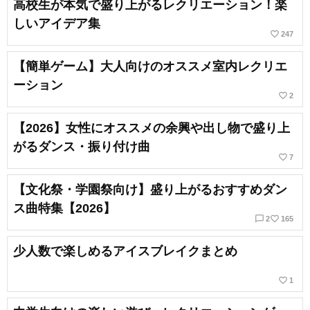
高校生が本気で盛り上がるレクリエーション！楽
しいアイデア集
favorite_border
247
【簡単ゲーム】大人向けのオススメ室内レクリエ
ーション
favorite_border
2
【2026】女性にオススメの余興や出し物で盛り上
がるダンス・振り付け曲
favorite_border
7
【文化祭・学園祭向け】盛り上がるおすすめダン
ス曲特集【2026】
chat_bubble_outline
favorite_border
2
165
少人数で楽しめるアイスブレイクまとめ
favorite_border
1