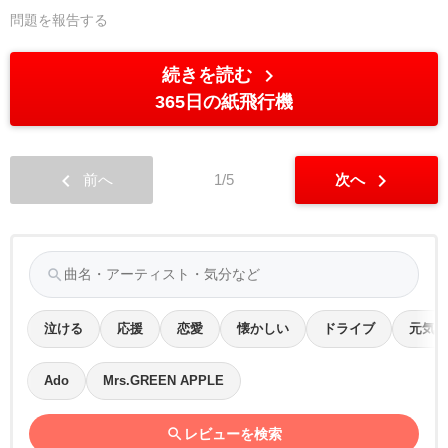
問題を報告する
chevron_right
続きを読む
365日の紙飛行機
chevron_left
chevron_right
前へ
1/5
次へ
search
泣ける
応援
恋愛
懐かしい
ドライブ
元気
Ado
Mrs.GREEN APPLE
search
レビューを検索