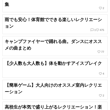
集
favorite_border
2
雨でも安心！体育館でできる楽しいレクリエーシ
ョン
chat_bubble_outline
favorite_border
1
475
キャンプファイヤーで踊れる曲。ダンスにオスス
メの曲まとめ
favorite_border
77
【少人数も大人数も】体を動かすアイスブレイク
favorite_border
4
【簡単ゲーム】大人向けのオススメ室内レクリエ
ーション
favorite_border
2
高校生が本気で盛り上がるレクリエーション！楽