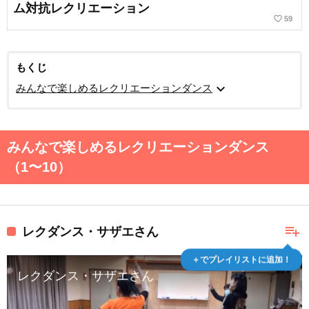
ム対抗レクリエーション
favorite_border
59
もくじ
expand_more
みんなで楽しめるレクリエーションダンス
みんなで楽しめるレクリエーションダンス
（1〜10）
playlist_add
レクダンス・サザエさん
＋でプレイリストに追加！
レクダンス・サザエさん