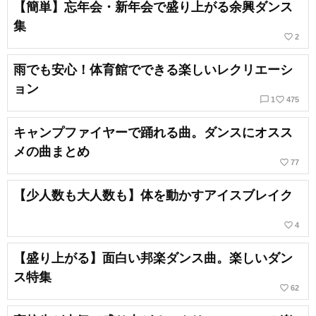
【簡単】忘年会・新年会で盛り上がる余興ダンス
集
favorite_border
2
雨でも安心！体育館でできる楽しいレクリエーシ
ョン
chat_bubble_outline
favorite_border
1
475
キャンプファイヤーで踊れる曲。ダンスにオスス
メの曲まとめ
favorite_border
77
【少人数も大人数も】体を動かすアイスブレイク
favorite_border
4
【盛り上がる】面白い邦楽ダンス曲。楽しいダン
ス特集
favorite_border
62