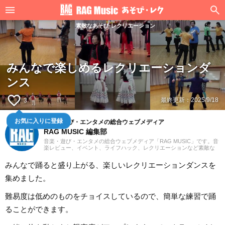
素敵なあそび·レクリエーション
みんなで楽しめるレクリエーションダ
ンス
favorite_border
最終更新：
2025/9/18
3
お気に入りに登録
音楽・遊び・エンタメの総合ウェブメディア
RAG MUSIC 編集部
音楽・遊び・エンタメの総合ウェブメディア「RAG MUSIC」です。音
楽レビュー、イベント、ライフハック、レクリエーションなど素敵な
エンタメ情報をお届けします。
みんなで踊ると盛り上がる、楽しいレクリエーションダンスを
集めました。
難易度は低めのものをチョイスしているので、簡単な練習で踊
ることができます。