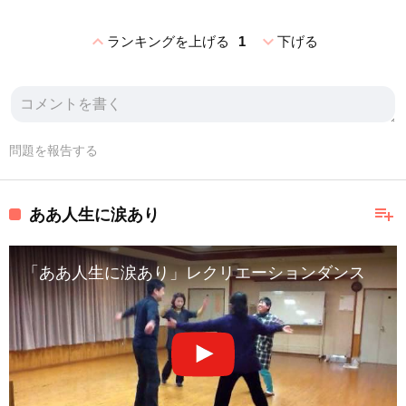
expand_less
expand_more
ランキングを上げる
1
下げる
問題を報告する
playlist_add
ああ人生に涙あり
「ああ人生に涙あり」レクリエーションダンス