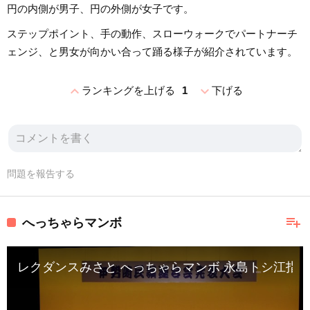
円の内側が男子、円の外側が女子です。
ステップポイント、手の動作、スローウォークでパートナーチ
ェンジ、と男女が向かい合って踊る様子が紹介されています。
expand_less
expand_more
ランキングを上げる
1
下げる
問題を報告する
playlist_add
へっちゃらマンボ
レクダンスみさと へっちゃらマンボ 永島トシ江指