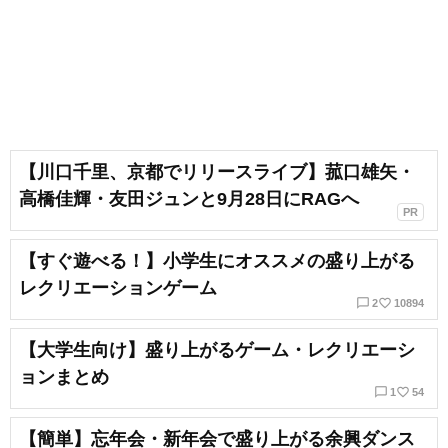
【川口千里、京都でリリースライブ】菰口雄矢・
高橋佳輝・友田ジュンと9月28日にRAGへ
PR
【すぐ遊べる！】小学生にオススメの盛り上がる
レクリエーションゲーム
chat_bubble_outline
favorite_border
2
10894
【大学生向け】盛り上がるゲーム・レクリエーシ
ョンまとめ
chat_bubble_outline
favorite_border
1
54
【簡単】忘年会・新年会で盛り上がる余興ダンス