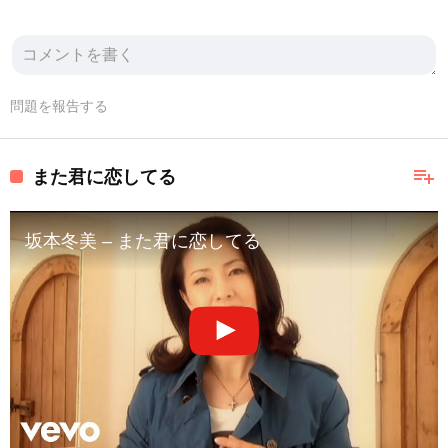
問題を報告する
playlist_add
また君に恋してる
坂本冬美 – また君に恋してる