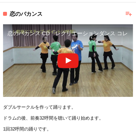
playlist_add
恋のバカンス
恋のバカンス CD「レクリエーションダンス コレク
ダブルサークルを作って踊ります。
ドラムの後、前奏32呼間を聴いて踊り始めます。
1回32呼間の踊りです。