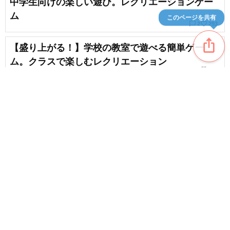
中学生向けの楽しい遊び。レクリエーションゲー
ム
このページを共有
chat_bubble_outline
favorite_border
2
293
ios_share
【盛り上がる！】学校の教室で遊べる簡単ゲー
ム。クラスで楽しむレクリエーション
favorite_border
125
クリスマスパーティーが盛り上がる！大人数で楽
しめるゲームのアイデア集
favorite_border
238
content_copy
みんなでできる遊び・ゲーム。楽しい遊びのアイ
デア集
favorite_border
favorite_border
403
【子供向け】盛り上がるクラス対抗ゲーム。チー
ム対抗レクリエーション
favorite_border
59