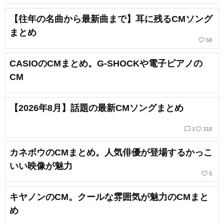
【往年の名曲から最新曲まで】耳に残るCMソング
まとめ
favorite_border
58
CASIOのCMまとめ。G-SHOCKや電子ピアノの
CM
【2026年8月】話題の最新CMソングまとめ
chat_bubble_outline
favorite_border
1
318
カネボウのCMまとめ。人気俳優が登場するかっこ
いい映像が魅力
favorite_border
5
キヤノンのCM。クールな雰囲気が魅力のCMまと
め