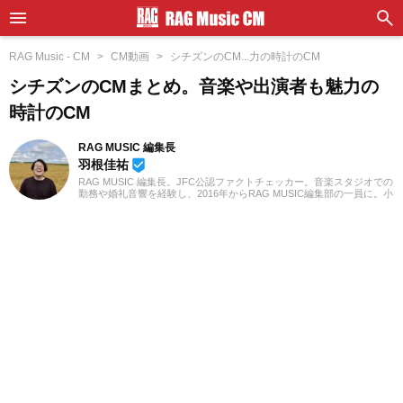
RAG Music - CM
CM動画
シチズンのCM...力の時計のCM
シチズンのCMまとめ。音楽や出演者も魅力の
時計のCM
RAG MUSIC 編集長
羽根佳祐
beenhere
RAG MUSIC 編集長。JFC公認ファクトチェッカー。音楽スタジオでの
勤務や婚礼音響を経験し、2016年からRAG MUSIC編集部の一員に。小
学校ではマーチング、中学校では吹奏楽でクラリネット、高校以降は
バンドでドラムと、さまざまな楽器を経験。各種楽曲紹介記事をはじ
め、各地の音楽フェスの紹介記事やライブレポートなど、自身の音楽
活動やこれまでの業務で培った経験を元に日々記事を制作していま
す。音楽は国内外のロックはもちろん、最近ではJ-POPも広く好んで
聴いています。