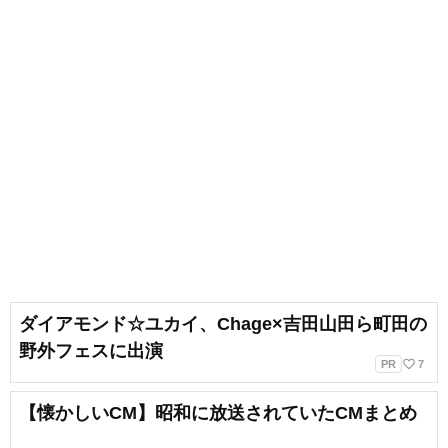
ダイアモンド☆ユカイ、Chage×吉田山田ら町田の
野外フェスに出演
favorite_border
PR
7
【懐かしいCM】昭和に放送されていたCMまとめ