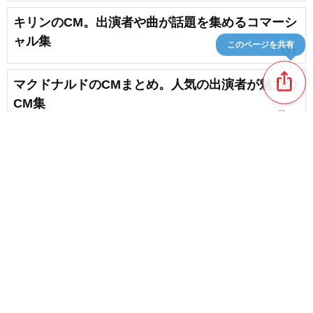
キリンのCM。出演者や曲が話題を集めるコマーシ
ャル集
このページを共有
favorite_border
1
ios_share
マクドナルドのCMまとめ。人気の出演者が魅力の
CM集
favorite_border
14
ソニーミュージックのCMを紹介！気になる出演者
や使用楽曲を紹介
NEW!
content_copy
キリン一番搾りのCMまとめ。 バラエティ豊かな
出演者にも注目！
favorite_border
favorite_border
2
コカ・コーラのCM。出演者や使用楽曲が話題の有
名なCMまとめ
favorite_border
4