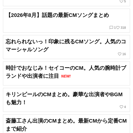
favorite_border
5
【2026年8月】話題の最新CMソングまとめ
chat_bubble_outline
favorite_border
1
318
忘れられないっ！印象に残るCMソング。人気のコ
マーシャルソング
favorite_border
16
時計でおなじみ！セイコーのCM。人気の腕時計ブ
ランドや出演者に注目
NEW!
キリンビールのCMまとめ。豪華な出演者やBGM
も魅力！
favorite_border
4
斎藤工さん出演のCMまとめ。最新CMから定番CM
まで紹介