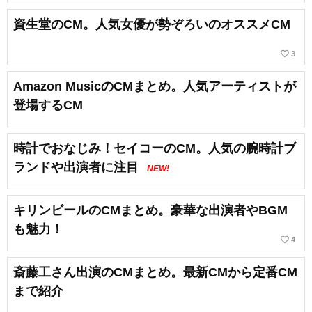
資生堂のCM。人気女優が勢ぞろいのオススメCM
favorite_border
3
Amazon MusicのCMまとめ。人気アーティストが
登場するCM
時計でおなじみ！セイコーのCM。人気の腕時計ブ
ランドや出演者に注目
NEW!
キリンビールのCMまとめ。豪華な出演者やBGM
も魅力！
favorite_border
4
斎藤工さん出演のCMまとめ。最新CMから定番CM
まで紹介