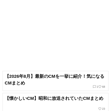
【2026年8月】最新のCMを一挙に紹介！気になる
CMまとめ
chat_bubble_outline
favorite_border
1
68
【懐かしいCM】昭和に放送されていたCMまとめ
favorite_border
23