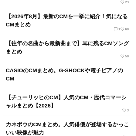
favorite_border
23
【2026年8月】最新のCMを一挙に紹介！気になる
CMまとめ
chat_bubble_outline
favorite_border
1
68
【往年の名曲から最新曲まで】耳に残るCMソング
まとめ
favorite_border
58
CASIOのCMまとめ。G-SHOCKや電子ピアノの
CM
【チューリッヒのCM】人気のCM・歴代コマーシ
ャルまとめ【2026】
favorite_border
3
カネボウのCMまとめ。人気俳優が登場するかっこ
いい映像が魅力