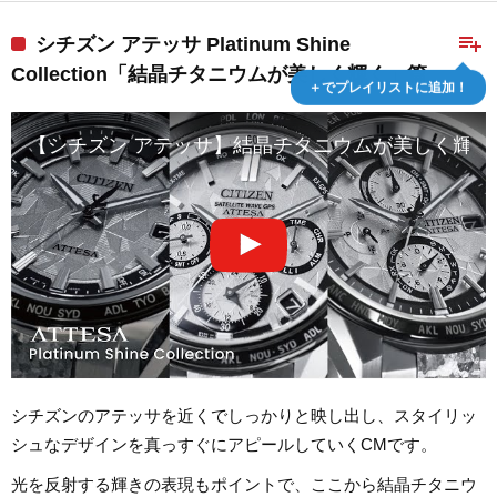
playlist_add
シチズン アテッサ Platinum Shine
Collection「結晶チタニウムが美しく輝く」篇
＋でプレイリストに追加！
【シチズン アテッサ】結晶チタニウムが美しく輝く「Plati
シチズンのアテッサを近くでしっかりと映し出し、スタイリッ
シュなデザインを真っすぐにアピールしていくCMです。
光を反射する輝きの表現もポイントで、ここから結晶チタニウ