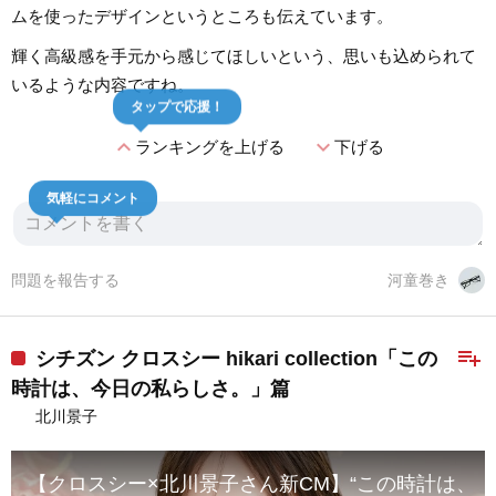
ムを使ったデザインというところも伝えています。
輝く高級感を手元から感じてほしいという、思いも込められて
いるような内容ですね。
タップで応援！
expand_less
expand_more
ランキングを上げる
下げる
気軽にコメント
問題を報告する
河童巻き
playlist_add
シチズン クロスシー hikari collection「この
時計は、今日の私らしさ。」篇
北川景子
【クロスシー×北川景子さん新CM】“この時計は、今日の私らし