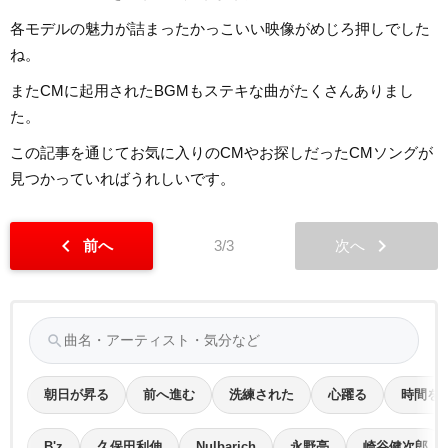
各モデルの魅力が詰まったかっこいい映像がめじろ押しでした
ね。
またCMに起用されたBGMもステキな曲がたくさんありまし
た。
この記事を通じてお気に入りのCMやお探しだったCMソングが
見つかっていればうれしいです。
chevron_left
chevron_right
前へ
3/3
次へ
search
朝日が昇る
前へ進む
洗練された
心躍る
時間を
B'z
久保田利伸
Nulbarich
永野亮
崎谷健次郎