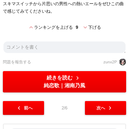
スキマスイッチから片思いの男性への熱いエールをぜひこの曲
で感じてみてくださいね。
expand_less
expand_more
ランキングを上げる
9
下げる
問題を報告する
zunx2P
chevron_right
続きを読む
純恋歌
湘南乃風
chevron_left
chevron_right
前へ
2/6
次へ