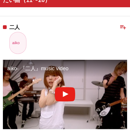
playlist_add
二人
aiko
aiko- 『二人』music video