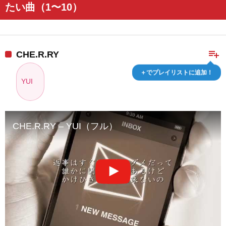
たい曲（1〜10）
playlist_add
CHE.R.RY
＋でプレイリストに追加！
YUI
CHE.R.RY – YUI（フル）