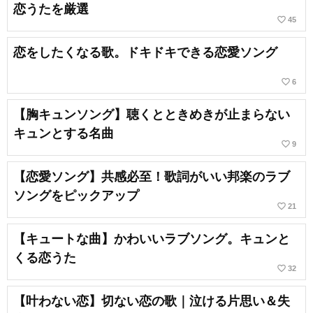
恋うたを厳選
favorite_border
45
恋をしたくなる歌。ドキドキできる恋愛ソング
favorite_border
6
【胸キュンソング】聴くとときめきが止まらない
キュンとする名曲
favorite_border
9
【恋愛ソング】共感必至！歌詞がいい邦楽のラブ
ソングをピックアップ
favorite_border
21
【キュートな曲】かわいいラブソング。キュンと
くる恋うた
favorite_border
32
【叶わない恋】切ない恋の歌｜泣ける片思い＆失