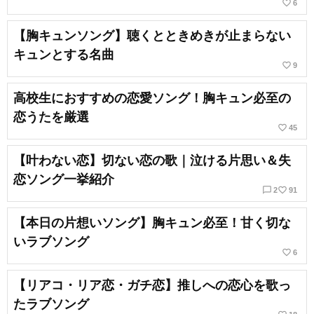
favorite_border
6
【胸キュンソング】聴くとときめきが止まらない
キュンとする名曲
favorite_border
9
高校生におすすめの恋愛ソング！胸キュン必至の
恋うたを厳選
favorite_border
45
【叶わない恋】切ない恋の歌｜泣ける片思い＆失
恋ソング一挙紹介
chat_bubble_outline
favorite_border
2
91
【本日の片想いソング】胸キュン必至！甘く切な
いラブソング
favorite_border
6
【リアコ・リア恋・ガチ恋】推しへの恋心を歌っ
たラブソング