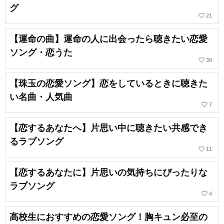
グ
favorite_border
21
【運命の曲】運命の人に出会ったら聴きたい恋愛
ソング・恋うた
favorite_border
30
【珠玉の恋愛ソング】恋をしているときに聴きた
い名曲・人気曲
favorite_border
7
【恋するあなたへ】片思い中に聴きたい共感でき
るラブソング
favorite_border
11
【恋するあなたに】片思いの気持ちにぴったりな
ラブソング
favorite_border
4
高校生におすすめの恋愛ソング！胸キュン必至の