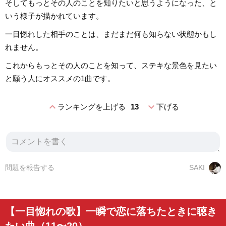
そしてもっとその人のことを知りたいと思うようになった、と
いう様子が描かれています。
一目惚れした相手のことは、まだまだ何も知らない状態かもし
れません。
これからもっとその人のことを知って、ステキな景色を見たい
と願う人にオススメの1曲です。
expand_less
expand_more
ランキングを上げる
13
下げる
問題を報告する
SAKI
【一目惚れの歌】一瞬で恋に落ちたときに聴き
たい曲（11〜20）