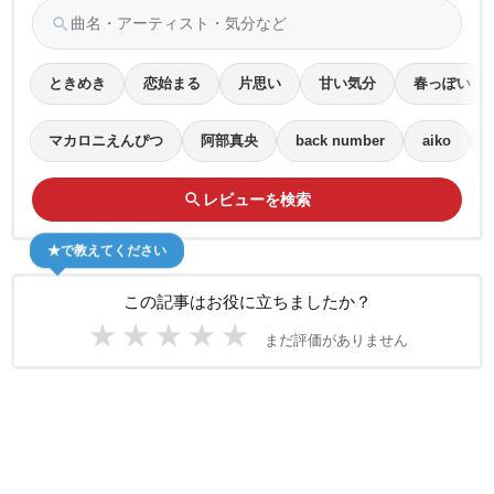
search
ときめき
恋始まる
片思い
甘い気分
春っぽい
マカロニえんぴつ
阿部真央
back number
aiko
search
レビューを検索
★で教えてください
この記事はお役に立ちましたか？
★
★
★
★
★
まだ評価がありません