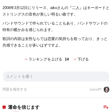
2008年3月12日にリリース、aikoさんの『二人』はキーボードと
ストリングスの音色が美しい明るい曲です。
バンドサウンドで作られていることもあり、バンドサウンドの
特有の暖かみを感じられます。
歌詞の内容は女性ならでは恋愛の気持ちを歌っており、きっと
共感できることが多いはずですよ。
expand_less
expand_more
ランキングを上げる
14
下げる
問題を報告する
zunx2P
playlist_add
運命を信じます