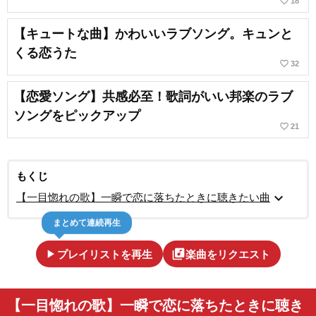
favorite_border
18
【キュートな曲】かわいいラブソング。キュンと
くる恋うた
favorite_border
32
【恋愛ソング】共感必至！歌詞がいい邦楽のラブ
ソングをピックアップ
favorite_border
21
もくじ
expand_more
【一目惚れの歌】一瞬で恋に落ちたときに聴きたい曲
まとめて連続再生
play_arrow
library_music
プレイリストを再生
楽曲をリクエスト
【一目惚れの歌】一瞬で恋に落ちたときに聴き