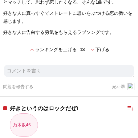
とマッチして、思わず恋したくなる、そんな1曲です。
好きな人に真っすぐでストレートに思いをぶつける恋の勢いを
感じます。
好きな人に告白する勇気をもらえるラブソングです。
expand_less
expand_more
ランキングを上げる
13
下げる
問題を報告する
妃斗翠
playlist_add
好きというのはロックだぜ!
乃木坂46