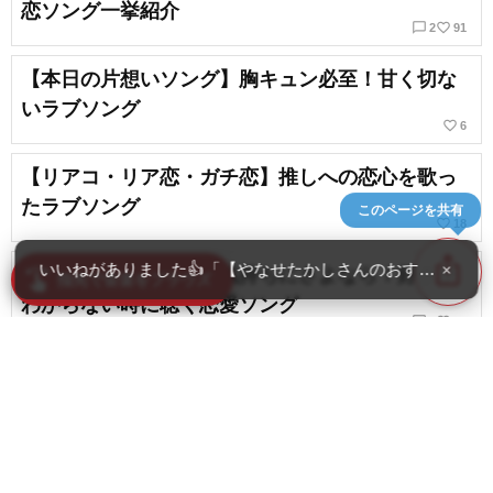
恋ソング一挙紹介
chat_bubble_outline
favorite_border
2
91
【本日の片想いソング】胸キュン必至！甘く切な
いラブソング
favorite_border
6
【リアコ・リア恋・ガチ恋】推しへの恋心を歌っ
たラブソング
このページを共有
favorite_border
18
ios_share
いいねがありました👍「【やなせたかしさんのおすすめ曲】
×
【恋愛ソング】曖昧な気持ちにさよなら！好きか
swipe
指先で音楽をブラウズ
わからない時に聴く恋愛ソング
chat_bubble_outline
favorite_border
1
20
【恋のおまじない】聴くと恋愛運がアップするラ
ブソング
favorite_border
15
content_copy
【好きな人に贈る歌】好きな人や恋人にささげる