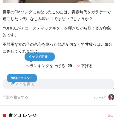
携帯のCMソングにもなったこの曲は、青春時代をガラケーで
過ごした世代になじみ深い曲ではないでしょうか？
YUIさんがアコースティックギターを弾きながら歌う姿が印象
的です。
不器用な女の子の恋心を歌った歌詞が切なくて甘酸っぱい気分
にさせてくれますよ。
タップで応援！
expand_less
expand_more
ランキングを上げる
29
下げる
気軽にコメント
問題を報告する
zunx2P
playlist_add
青とオレンジ