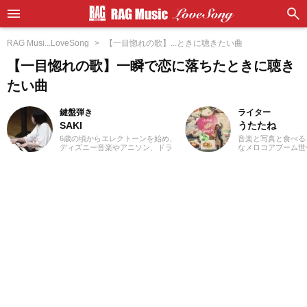
RAG Musi...LoveSong
【一目惚れの歌】...ときに聴きたい曲
【一目惚れの歌】一瞬で恋に落ちたときに聴き
たい曲
鍵盤弾き
ライター
SAKI
うたたね
6歳の頃からエレクトーンを始め、
音楽と写真と食べる
ディズニー音楽やアニソン、ドラ
なメロコアブーム世
マや映画音楽を主に演奏。
以上ライブハウスに
YouTubeやSNSに演奏動画を投稿
す。体力的に夏フェ
したり、コンサート活動をしたり
つらいお年頃。たま
しています。エレクトーンの経験
＆MV用の動画を撮
を活かし、学生時代にはシンセサ
英語が得意ではない
イザーやピアノもはじめ、学校主
トに入ってくる邦ロ
催のイベントにも出演。ライター
きますが、オススメ
としては、音楽関連記事だけでな
邦楽問わず浅く広く
くさまざまなジャンルの記事に触
ます。音楽を聴きな
れてきたので、これまでの経験を
るのが好きでいい感
活かしながら「やってみたい！」
発散でもあります。
「聴いてみたい！」思えるような
記事を届けられたらと思っていま
す！