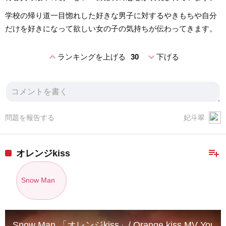
学校の帰り道一目惚れした好きな男子に対するやきもちや自分
だけを好きになって欲しい女の子の気持ちが伝わってきます。
expand_less
expand_more
ランキングを上げる
30
下げる
問題を報告する
妃斗翠
playlist_add
オレンジkiss
Snow Man
Snow Man 「オレンジkiss」/ Orange kiss MV YouTub