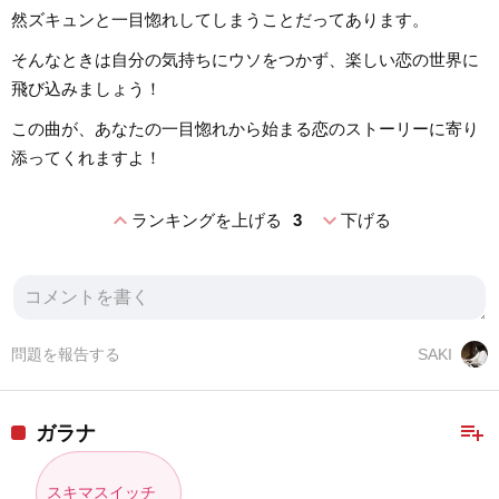
然ズキュンと一目惚れしてしまうことだってあります。
そんなときは自分の気持ちにウソをつかず、楽しい恋の世界に
飛び込みましょう！
この曲が、あなたの一目惚れから始まる恋のストーリーに寄り
添ってくれますよ！
expand_less
expand_more
ランキングを上げる
3
下げる
問題を報告する
SAKI
playlist_add
ガラナ
スキマスイッチ