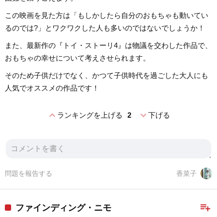
この映画を見た方は「もしかしたら自分のおもちゃも動いてい
るのでは?」とワクワクした人も多いのではないでしょうか！
また、最新作の『トイ・ストーリ4』は物議を交わした作品で、
おもちゃの幸せについて考えさせられます。
そのため子供だけでなく、かつて子供時代を過ごした大人にも
人気でオススメの作品です！
expand_less
expand_more
ランキングを上げる
2
下げる
問題を報告する
香菜子
playlist_add
ファインディング・ニモ