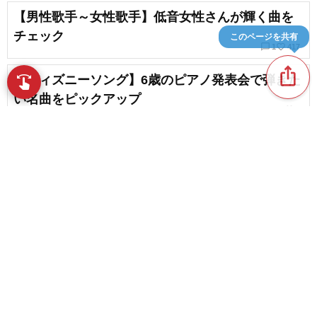
【男性歌手～女性歌手】低音女性さんが輝く曲を
チェック
このページを共有
chat_bubble_outline
favorite_border
1
417
ios_share
【ディズニーソング】6歳のピアノ発表会で弾きた
swipe
指先で音楽をブラウズ
い名曲をピックアップ
favorite_border
3
【ディズニー】ドレミを覚えたばかりでも弾け
る！憧れのディズニーアニメーションの名曲を厳
選
favorite_border
36
content_copy
テンション最高潮！ディズニー夏祭りを盛り上げ
play_arrow
る熱い名曲
favorite_border
1
favorite_border
ディズニーの歌いやすい曲。愛と夢と魔法の世界
に入り込める曲
favorite_border
13