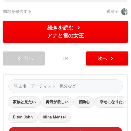
問題を報告する
香菜子
chevron_right
続きを読む
アナと雪の女王
chevron_left
chevron_right
前へ
1/4
次へ
search
家族と見たい
勇気が欲しい
冒険心
幸せになりたい
Elton John
Idina Menzel