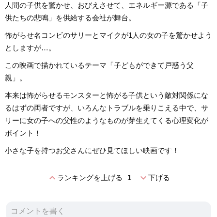
人間の子供を驚かせ、おびえさせて、エネルギー源である「子
供たちの悲鳴」を供給する会社が舞台。
怖がらせ名コンビのサリーとマイクが1人の女の子を驚かせよう
としますが…。
この映画で描かれているテーマ「子どもができて戸惑う父
親」。
本来は怖がらせるモンスターと怖がる子供という敵対関係にな
るはずの両者ですが、いろんなトラブルを乗りこえる中で、サ
リーに女の子への父性のようなものが芽生えてくる心理変化が
ポイント！
小さな子を持つお父さんにぜひ見てほしい映画です！
expand_less
expand_more
ランキングを上げる
1
下げる