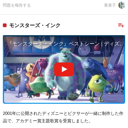
問題を報告する
香菜子
playlist_add
モンスターズ・インク
『モンスターズ・インク』ベストシーン | ディズニ
2001年に公開されたディズニーとピクサーが一緒に制作した作
品で、アカデミー賞主題歌賞を受賞しました。