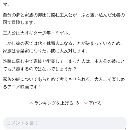
マ。
自分の夢と家族の抑圧に悩む主人公が、ふと迷い込んだ死者の
国で冒険します。
主人公は天才ギター少年・ミゲル。
しかし彼の家では代々靴職人になることが決まっているため、
家族は音楽家になりたい彼に大反対します。
進路に悩む中で家族と衝突してしまった人は、主人公の彼にと
ても共感するのではないでしょうか？
家族の絆についてあらためて考えさせられる、大人こそ楽しめ
るアニメ映画です！
expand_less
expand_more
ランキングを上げる
3
下げる