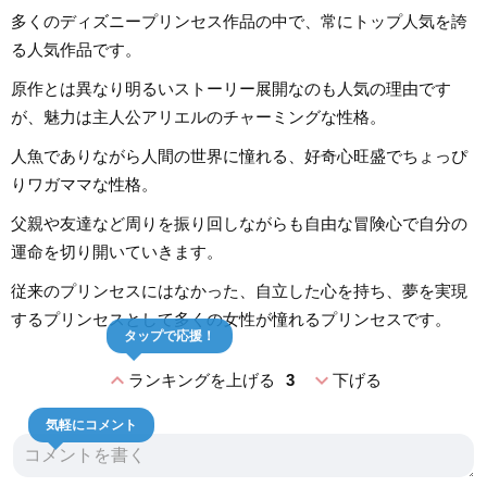
多くのディズニープリンセス作品の中で、常にトップ人気を誇
る人気作品です。
原作とは異なり明るいストーリー展開なのも人気の理由です
が、魅力は主人公アリエルのチャーミングな性格。
人魚でありながら人間の世界に憧れる、好奇心旺盛でちょっぴ
りワガママな性格。
父親や友達など周りを振り回しながらも自由な冒険心で自分の
運命を切り開いていきます。
従来のプリンセスにはなかった、自立した心を持ち、夢を実現
するプリンセスとして多くの女性が憧れるプリンセスです。
タップで応援！
expand_less
expand_more
ランキングを上げる
3
下げる
気軽にコメント