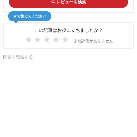
search
レビューを検索
★で教えてください
この記事はお役に立ちましたか？
★
★
★
★
★
まだ評価がありません
問題を報告する