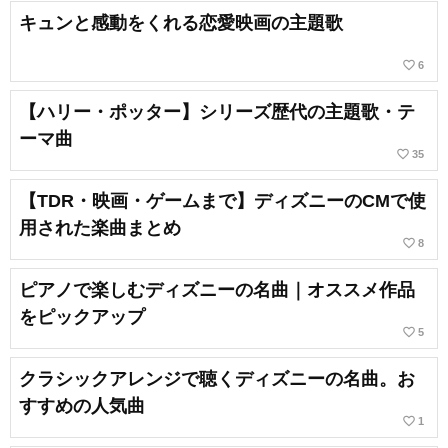
キュンと感動をくれる恋愛映画の主題歌
favorite_border
6
【ハリー・ポッター】シリーズ歴代の主題歌・テ
ーマ曲
favorite_border
35
【TDR・映画・ゲームまで】ディズニーのCMで使
用された楽曲まとめ
favorite_border
8
ピアノで楽しむディズニーの名曲｜オススメ作品
をピックアップ
favorite_border
5
クラシックアレンジで聴くディズニーの名曲。お
すすめの人気曲
favorite_border
1