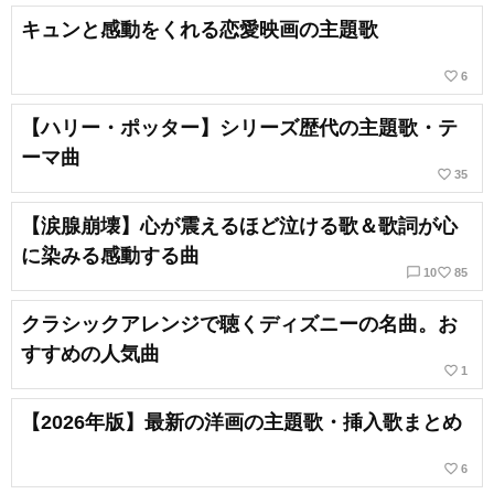
キュンと感動をくれる恋愛映画の主題歌
favorite_border
6
【ハリー・ポッター】シリーズ歴代の主題歌・テ
ーマ曲
favorite_border
35
【涙腺崩壊】心が震えるほど泣ける歌＆歌詞が心
に染みる感動する曲
chat_bubble_outline
favorite_border
10
85
クラシックアレンジで聴くディズニーの名曲。お
すすめの人気曲
favorite_border
1
【2026年版】最新の洋画の主題歌・挿入歌まとめ
favorite_border
6