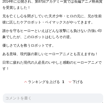
2014年に公開され、第87回アカデミー賞では長編アニメ映画賞
を受賞しました！
兄を亡くし心を閉ざしていた天才少年・ヒロの元に、兄が生前
彼に託したケアロボット・ベイマックスがやってきます。
誰かを守るヒーローといえばどんな攻撃にも負けない力強い印
象でしたが、このロボットはむしろその逆。
優しさで人を救うロボットです。
ある意味、現代版の新しいヒーローアニメとも言えますね！
日常に疲れた現代の人必見のいやしと感動のヒーローアニメで
す！
expand_less
expand_more
ランキングを上げる
1
下げる