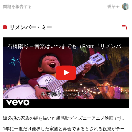
問題を報告する
香菜子
playlist_add
リメンバー・ミー
石橋陽彩 – 音楽はいつまでも（From『リメンバー
涙必須の家族の絆を描いた超感動ディズニーアニメ映画です。
1年に一度だけ他界した家族と再会できるとされる祝祭がテー