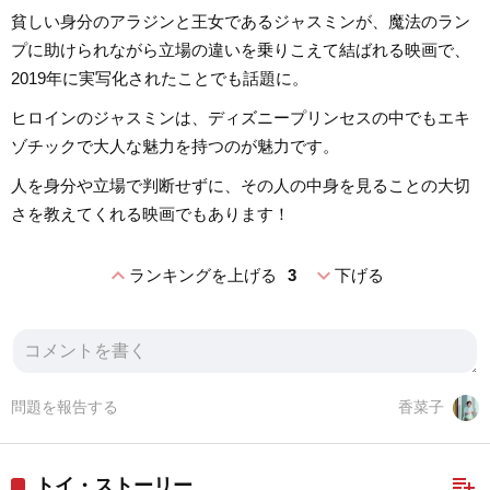
貧しい身分のアラジンと王女であるジャスミンが、魔法のラン
プに助けられながら立場の違いを乗りこえて結ばれる映画で、
2019年に実写化されたことでも話題に。
ヒロインのジャスミンは、ディズニープリンセスの中でもエキ
ゾチックで大人な魅力を持つのが魅力です。
人を身分や立場で判断せずに、その人の中身を見ることの大切
さを教えてくれる映画でもあります！
expand_less
expand_more
ランキングを上げる
3
下げる
問題を報告する
香菜子
playlist_add
トイ・ストーリー