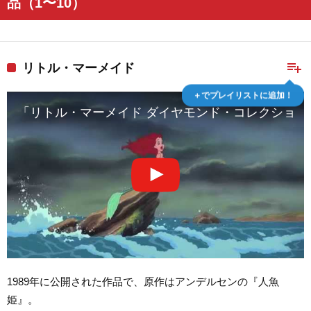
品（1〜10）
playlist_add
リトル・マーメイド
＋でプレイリストに追加！
「リトル・マーメイド ダイヤモンド・コレクション」M
1989年に公開された作品で、原作はアンデルセンの『人魚
姫』。