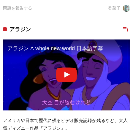
問題を報告する
香菜子
playlist_add
アラジン
アラジン A whole new world 日本語字幕
アメリカや日本で歴代に残るビデオ販売記録が残るなど、大人
気ディズニー作品『アラジン』。