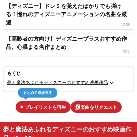
【ディズニー】ドレミを覚えたばかりでも弾け
る！憧れのディズニーアニメーションの名曲を厳
選
favorite_border
36
【高齢者の方向け】ディズニープラスおすすめ作
品。心温まる名作まとめ
favorite_border
1
もくじ
expand_more
夢と魔法あふれるディズニーのおすすめ映画作品
まとめて連続再生
play_arrow
library_music
プレイリストを再生
楽曲をリクエスト
夢と魔法あふれるディズニーのおすすめ映画作