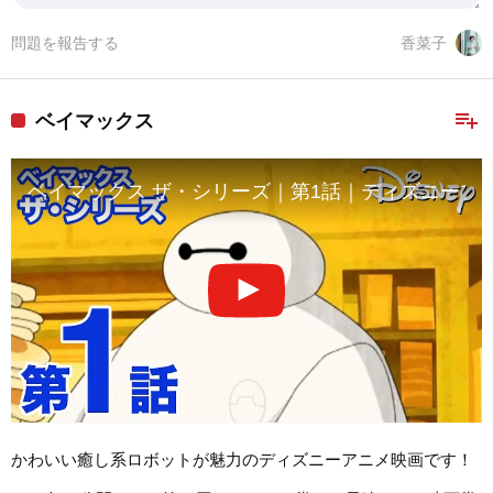
問題を報告する
香菜子
playlist_add
ベイマックス
ベイマックス ザ・シリーズ｜第1話｜ディズニープ
かわいい癒し系ロボットが魅力のディズニーアニメ映画です！