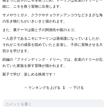
捕まった息子のニモを救うため、マーリンは友達のドリーと一
緒に、ニモを救う冒険に出発します。
サメやウミガメ、クラゲやチョウチンアンコウなどさまざな海
の生き物たちがいきいきと描かれます。
また、裏テーマは親と子の関係性や親のエゴ。
一人息子であるニモにマーリンは過保護になっていましたが、
それがニモの成長を阻めていたと反省し、子供に冒険させる大
切さを学びます。
続編の『ファインディング・ドリー』では、友達のドリーが忘
れていた家族を探す冒険が描かれます。
親子で学び、楽しめる映画です！
expand_less
expand_more
ランキングを上げる
1
下げる