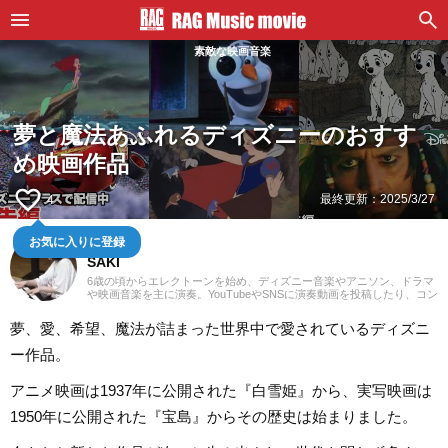
素敵な映画音楽
夢と魔法あふれるディズニーのおすす
め映画作品
favorite_border
最終更新：
2025/3/27
4
鍵盤弾き
お気に入りに登録
SAKI
6歳の頃からエレクトーンを始め、ディズニー音楽やアニソン、ドラマ
や映画音楽を主に演奏。YouTubeやSNSに演奏動画を投稿したり、コン
サート活動をしたりしています。エレクトーンの経験を活かし、学生
時代にはシンセサイザーやピアノもはじめ、学校主催のイベントにも
夢、愛、希望、魔法が詰まった世界中で愛されているディズニ
出演。ライターとしては、音楽関連記事だけでなくさまざまなジャン
ルの記事に触れてきたので、これまでの経験を活かしながら「やって
ー作品。
みたい！」「聴いてみたい！」思えるような記事を届けられたらと思
っています！
アニメ映画は1937年に公開された『白雪姫』から、実写映画は
1950年に公開された『宝島』からその歴史は始まりました。