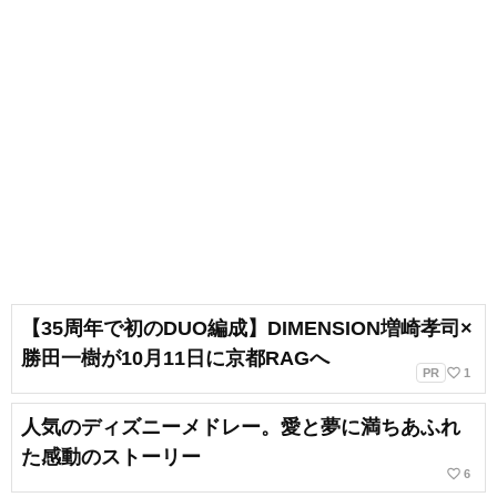
【35周年で初のDUO編成】DIMENSION増崎孝司×
勝田一樹が10月11日に京都RAGへ
favorite_border
PR
1
人気のディズニーメドレー。愛と夢に満ちあふれ
た感動のストーリー
favorite_border
6