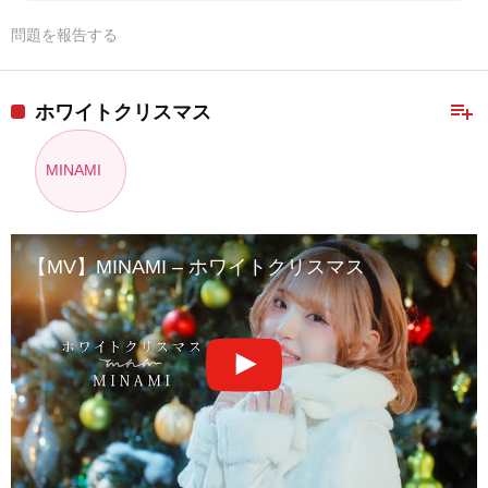
問題を報告する
playlist_add
ホワイトクリスマス
MINAMI
【MV】MINAMI – ホワイトクリスマス