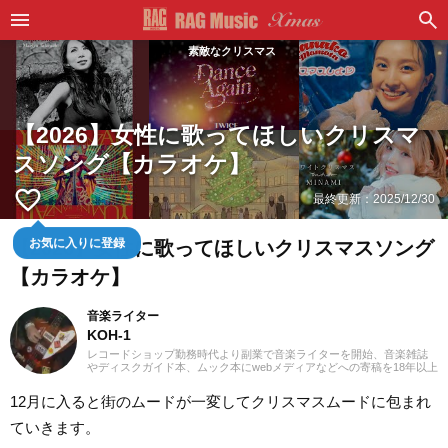
素敵なクリスマス
【2026】女性に歌ってほしいクリスマ
スソング【カラオケ】
favorite_border
最終更新：
2025/12/30
【2026】女性に歌ってほしいクリスマスソング
お気に入りに登録
【カラオケ】
音楽ライター
KOH-1
レコードショップ勤務時代より副業で音楽ライターを開始、音楽雑誌
やディスクガイド本、ムック本にwebメディアなどへの寄稿を18年以上
担当。ライターとしては洋楽が主戦場ですが、音楽リスナーとしては
35年以上「好きなものが好き」をモットーに好奇心を忘れないことを
12月に入ると街のムードが一変してクリスマスムードに包まれ
常に心がけています。バンド活動歴あり、作詞作曲を担当するベーシ
ストという立ち位置でした。演奏経験のある楽器はベース、ギター、
ていきます。
ピアノ。40代半ばから英語の勉強を開始、現在も継続中です。