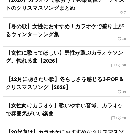
【2026】カラオケで歌おう！邦楽女性アーティス
トのクリスマスソングまとめ
favorite_border
7
【冬の歌】女性におすすめ！カラオケで盛り上が
るウィンターソング集
favorite_border
20
【女性に歌ってほしい】男性が選ぶカラオケソン
グ。惚れる曲【2026】
chat_bubble_outline
favorite_border
1
28
【12月に聴きたい歌】冬らしさを感じるJ-POP＆
クリスマスソング【2026】
favorite_border
14
【女性向けカラオケ】歌いやすい音域、カラオケ
で雰囲気がいい楽曲
chat_bubble_outline
favorite_border
1
30
【20代向け】カラオケにおすすめなクリスマスソ