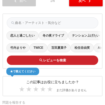
chevron_left
chevron_right
前へ
1/6
次へ
search
恋人と過ごしたい
冬の夜ドライブ
テンション上げたい
竹内まりや
TWICE
百田夏菜子
松任谷由実
Aime
search
レビューを検索
★で教えてください
この記事はお役に立ちましたか？
★
★
★
★
★
まだ評価がありません
問題を報告する