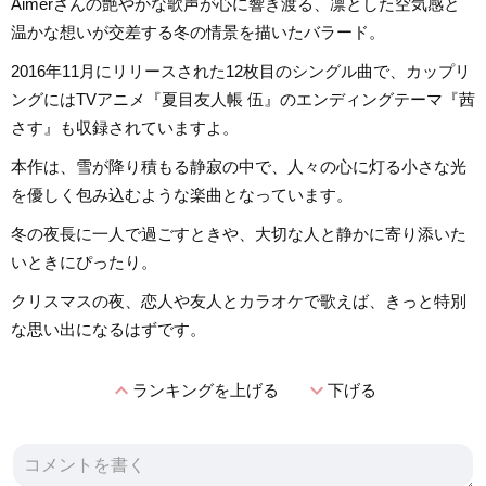
Aimerさんの艶やかな歌声が心に響き渡る、凛とした空気感と
温かな想いが交差する冬の情景を描いたバラード。
2016年11月にリリースされた12枚目のシングル曲で、カップリ
ングにはTVアニメ『夏目友人帳 伍』のエンディングテーマ『茜
さす』も収録されていますよ。
本作は、雪が降り積もる静寂の中で、人々の心に灯る小さな光
を優しく包み込むような楽曲となっています。
冬の夜長に一人で過ごすときや、大切な人と静かに寄り添いた
いときにぴったり。
クリスマスの夜、恋人や友人とカラオケで歌えば、きっと特別
な思い出になるはずです。
expand_less
expand_more
ランキングを上げる
下げる