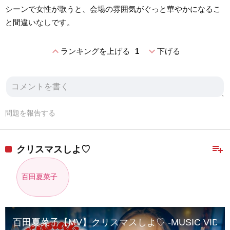
シーンで女性が歌うと、会場の雰囲気がぐっと華やかになるこ
と間違いなしです。
expand_less
expand_more
ランキングを上げる
1
下げる
問題を報告する
playlist_add
クリスマスしよ♡
百田夏菜子
百田夏菜子【MV】クリスマスしよ♡ -MUSIC VIDEO