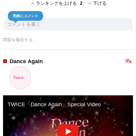
expand_less
expand_more
ランキングを上げる
2
下げる
気軽にコメント
問題を報告する
playlist_add
Dance Again
Twice
TWICE「Dance Again」Special Video