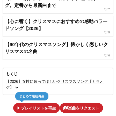
グ。定番から最新曲まで
favorite_border
7
【心に響く】クリスマスにおすすめの感動バラー
ドソング【2026】
favorite_border
5
【90年代のクリスマスソング】懐かしく恋しいク
リスマスの名曲
favorite_border
6
もくじ
【2026】女性に歌ってほしいクリスマスソング【カラオ
expand_more
ケ】
まとめて連続再生
play_arrow
library_music
プレイリストを再生
楽曲をリクエスト