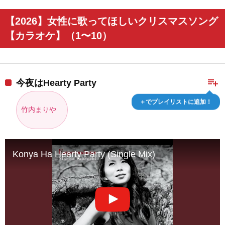
【2026】女性に歌ってほしいクリスマスソング
【カラオケ】（1〜10）
playlist_add
今夜はHearty Party
＋でプレイリストに追加！
竹内まりや
Konya Ha Hearty Party (Single Mix)