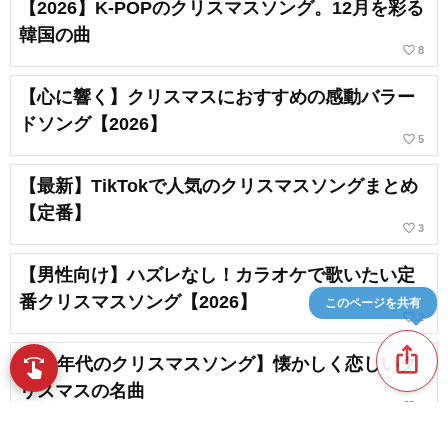
【2026】K-POPのクリスマスソング。12月を彩る
韓国の曲
favorite_border
8
【心に響く】クリスマスにおすすめの感動バラー
ドソング【2026】
favorite_border
5
【最新】TikTokで人気のクリスマスソングまとめ
【定番】
favorite_border
3
【男性向け】ハズレなし！カラオケで歌いたい定
番クリスマスソング【2026】
このページを共有
favorite_border
2
ios_share
【90年代のクリスマスソング】懐かしく恋しいク
swipe
指先で音楽をブラウズ
リスマスの名曲
favorite_border
6