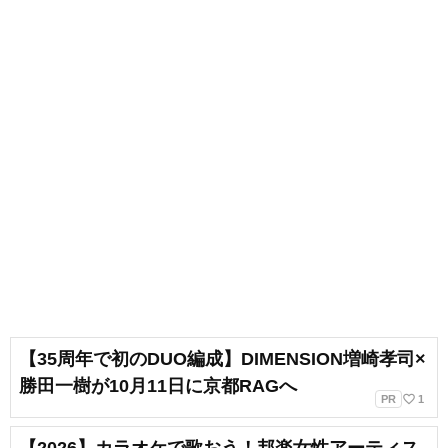
【35周年で初のDUO編成】DIMENSION増崎孝司×
勝田一樹が10月11日に京都RAGへ
favorite_border
PR
1