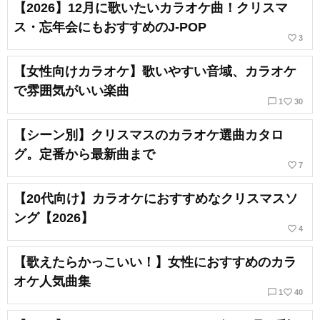
【2026】12月に歌いたいカラオケ曲！クリスマ
ス・忘年会にもおすすめのJ-POP
favorite_border
3
【女性向けカラオケ】歌いやすい音域、カラオケ
で雰囲気がいい楽曲
chat_bubble_outline
favorite_border
1
30
【シーン別】クリスマスのカラオケ選曲カタロ
グ。定番から最新曲まで
favorite_border
7
【20代向け】カラオケにおすすめなクリスマスソ
ング【2026】
favorite_border
4
【歌えたらかっこいい！】女性におすすめのカラ
オケ人気曲集
chat_bubble_outline
favorite_border
1
40