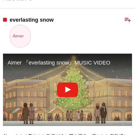
playlist_add
everlasting snow
Aimer
Aimer 『everlasting snow』MUSIC VIDEO