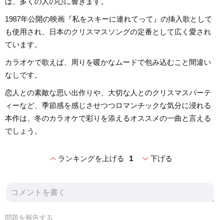
は、多くの人の心に響きます。
1987年公開の映画『私をスキーに連れてって』の挿入歌として
も使用され、日本のクリスマスソングの定番として広く愛され
ています。
カラオケで歌えば、周りを暖かなムードで包み込むこと間違い
なしです。
恋人との素敵な思い出作りや、大切な人とのクリスマスパーテ
ィーなど、季節感を感じさせつつロマンチックな気分に浸れる
本作は、冬のカラオケで彩りを添えるオススメの一曲と言える
でしょう。
expand_less
expand_more
ランキングを上げる
1
下げる
問題を報告する