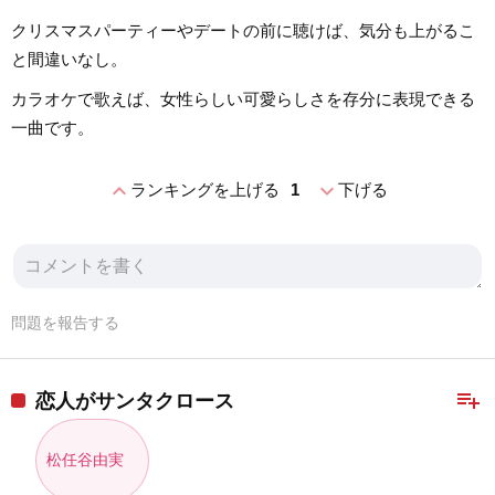
クリスマスパーティーやデートの前に聴けば、気分も上がるこ
と間違いなし。
カラオケで歌えば、女性らしい可愛らしさを存分に表現できる
一曲です。
expand_less
expand_more
ランキングを上げる
1
下げる
問題を報告する
playlist_add
恋人がサンタクロース
松任谷由実