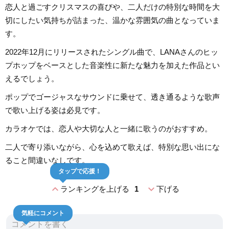
恋人と過ごすクリスマスの喜びや、二人だけの特別な時間を大
切にしたい気持ちが詰まった、温かな雰囲気の曲となっていま
す。
2022年12月にリリースされたシングル曲で、LANAさんのヒッ
プホップをベースとした音楽性に新たな魅力を加えた作品とい
えるでしょう。
ポップでゴージャスなサウンドに乗せて、透き通るような歌声
で歌い上げる姿は必見です。
カラオケでは、恋人や大切な人と一緒に歌うのがおすすめ。
二人で寄り添いながら、心を込めて歌えば、特別な思い出にな
ること間違いなしです。
タップで応援！
expand_less
expand_more
ランキングを上げる
1
下げる
気軽にコメント