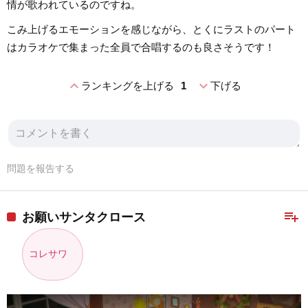
情が歌われているのですね。
こみ上げるエモーションを感じながら、とくにラストのパート
はカラオケで集まった全員で合唱するのも良さそうです！
expand_less
expand_more
ランキングを上げる
1
下げる
問題を報告する
playlist_add
お願いサンタクロース
コレサワ