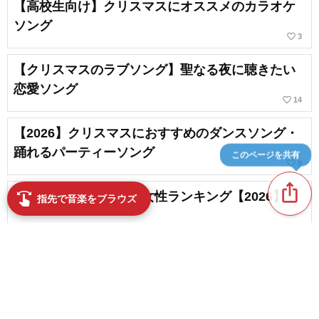
【高校生向け】クリスマスにオススメのカラオケ
ソング
favorite_border
3
【クリスマスのラブソング】聖なる夜に聴きたい
恋愛ソング
favorite_border
14
【2026】クリスマスにおすすめのダンスソング・
踊れるパーティーソング
このページを共有
favorite_border
9
ios_share
盛り上がるカラオケ。女性ランキング【2026】
swipe
指先で音楽をブラウズ
favorite_border
32
【最新】TikTokで人気のクリスマスソングまとめ
【定番】
favorite_border
3
content_copy