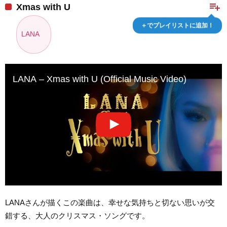
playlist_add
Xmas with U
＋でプレイリストに追加！
LANA
LANA – Xmas with U (Official Music Video)
LANAさんが描くこの楽曲は、幸せな気持ちと切ない思いが交
錯する、大人のクリスマス・ソングです。