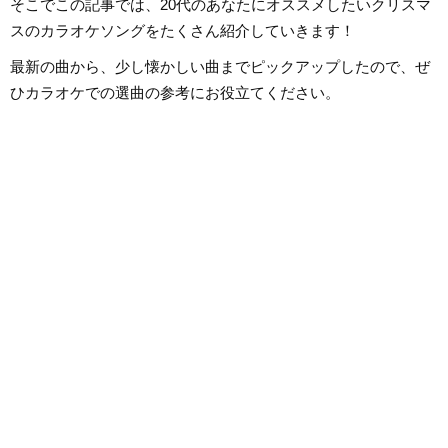
そこでこの記事では、20代のあなたにオススメしたいクリスマ
から英語の勉強を開始、現在も継
は国内外のロックは
続中です。
近ではJ-POPも広
スのカラオケソングをたくさん紹介していきます！
います。
最新の曲から、少し懐かしい曲までピックアップしたので、ぜ
ひカラオケでの選曲の参考にお役立てください。