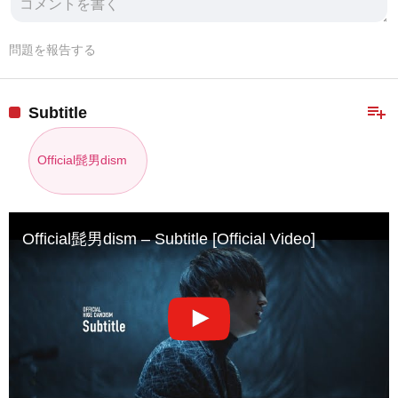
問題を報告する
playlist_add
Subtitle
Official髭男dism
Official髭男dism – Subtitle [Official Video]