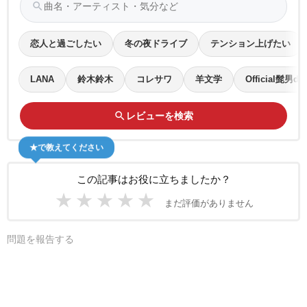
search
恋人と過ごしたい
冬の夜ドライブ
テンション上げたい
LANA
鈴木鈴木
コレサワ
羊文学
Official髭男di
search
レビューを検索
★で教えてください
この記事はお役に立ちましたか？
★
★
★
★
★
まだ評価がありません
問題を報告する