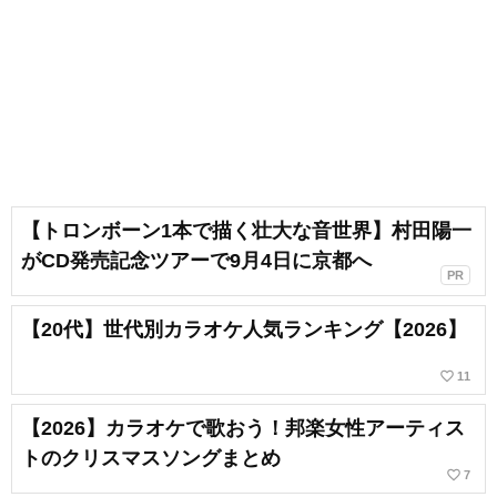
【トロンボーン1本で描く壮大な音世界】村田陽一
がCD発売記念ツアーで9月4日に京都へ
PR
【20代】世代別カラオケ人気ランキング【2026】
favorite_border
11
【2026】カラオケで歌おう！邦楽女性アーティス
トのクリスマスソングまとめ
favorite_border
7