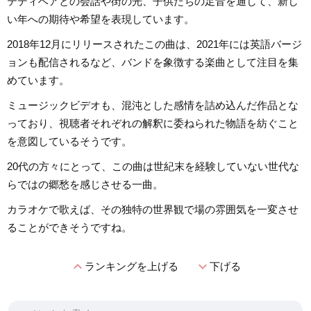
テディベアとの会話や街の光、子供たちの足音を通して、新し
い年への期待や希望を表現しています。
2018年12月にリリースされたこの曲は、2021年には英語バージ
ョンも配信されるなど、バンドを象徴する楽曲として注目を集
めています。
ミュージックビデオも、混沌とした感情を詰め込んだ作品とな
っており、視聴者それぞれの解釈に委ねられた物語を紡ぐこと
を意図しているそうです。
20代の方々にとって、この曲は世紀末を経験していない世代な
らではの郷愁を感じさせる一曲。
カラオケで歌えば、その独特の世界観で場の雰囲気を一変させ
ることができそうですね。
expand_less
expand_more
ランキングを上げる
下げる