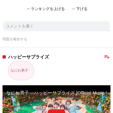
expand_less
expand_more
ランキングを上げる
下げる
問題を報告する
playlist_add
ハッピーサプライズ
なにわ男子
なにわ男子 – ハッピーサプライズ [Official Music Video]