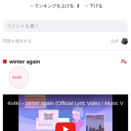
expand_less
expand_more
ランキングを上げる
2
下げる
問題を報告する
山本
playlist_add
winter again
4s4ki
4s4ki – winter again (Official Lyric Video / Music Vide