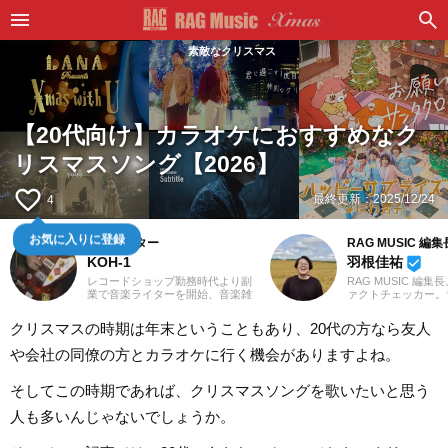
素敵なクリスマス
【20代向け】カラオケにおすすめなク
リスマスソング【2026】
favorite_border
最終更新：
2025/12/24
4
お気に入りに登録
音楽ライター
RAG MUSIC 編集
KOH-1
羽根佳祐
beenhere
レコードショップ勤務時代より副
RAG MUSIC 編集
業で音楽ライターを開始、音楽雑
ァクトチェッカー。
誌やディスクガイド本、ムック本
での勤務や婚礼音響
にwebメディアなどへの寄稿を18
2016年からRAG M
クリスマスの時期は年末ということもあり、20代の方なら友人
年以上担当。ライターとしては洋
一員に。小学校では
楽が主戦場ですが、音楽リスナー
中学校では吹奏楽で
や会社の同僚の方とカラオケに行く機会がありますよね。
としては35年以上「好きなものが
ト、高校以降はバン
好き」をモットーに好奇心を忘れ
と、さまざまな楽器
ないことを常に心がけています。
楽曲紹介記事をはじ
そしてこの時期であれば、クリスマスソングを歌いたいと思う
バンド活動歴あり、作詞作曲を担
楽フェスの紹介記事
当するベーシストという立ち位置
ートなど、自身の音
人も多いんじゃないでしょうか。
でした。演奏経験のある楽器はベ
までの業務で培った
ース、ギター、ピアノ。40代半ば
日々記事を制作して