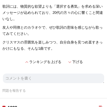
歌詞には、物質的な欲望よりも「選択する勇気」を求める深い
メッセージが込められており、20代の方々の心に響くこと間違
いなし。
友人や同僚とのカラオケで、ぜひ歌詞の意味を感じながら歌っ
てみてください。
クリスマスの雰囲気を楽しみつつ、自分自身を見つめ直すきっ
かけにもなる、そんな1曲です。
expand_less
expand_more
ランキングを上げる
下げる
問題を報告する