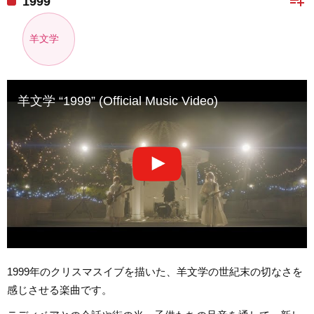
playlist_add
1999
羊文学
羊文学 “1999” (Official Music Video)
1999年のクリスマスイブを描いた、羊文学の世紀末の切なさを
感じさせる楽曲です。