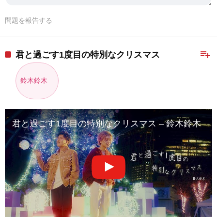
問題を報告する
playlist_add
君と過ごす1度目の特別なクリスマス
鈴木鈴木
君と過ごす1度目の特別なクリスマス – 鈴木鈴木【Official