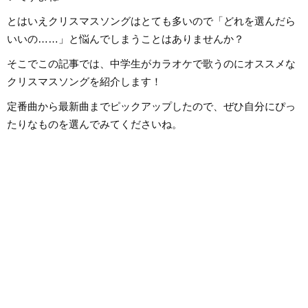
から英語の勉強を開始、現在も継
んだこと、日々子供
続中です。
で感じたことや知っ
とはいえクリスマスソングはとても多いので「どれを選んだら
しながら、子供向け
に担当しています。
いいの……」と悩んでしまうことはありませんか？
さんのお役に立てれ
そこでこの記事では、中学生がカラオケで歌うのにオススメな
クリスマスソングを紹介します！
定番曲から最新曲までピックアップしたので、ぜひ自分にぴっ
たりなものを選んでみてくださいね。