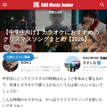
素敵な名曲
【中学生向け】カラオケにおすすめの
クリスマスソングまとめ【2026】
favorite_border
最終更新：
2025/10/17
1
お気に入りに登録
音楽ライター
RAG MUSIC 副
KOH-1
ささしな
beenhere
レコードショップ勤務時代より副
RAG MUSIC 副編
業で音楽ライターを開始、音楽雑
ファクトチェッカー
誌やディスクガイド本、ムック本
を子育て中のママ、
にwebメディアなどへの寄稿を18
します。学生時代は
中学生にとってクリスマスの時期はちょうど冬休みと重なるの
年以上担当。ライターとしては洋
専門学校で音響・照
楽が主戦場ですが、音楽リスナー
など幅広く学び、総
で、友達とカラオケで盛り上がるという人は多いんじゃないで
としては35年以上「好きなものが
出からクリエイティ
好き」をモットーに好奇心を忘れ
基礎まで身につけま
しょうか。
ないことを常に心がけています。
は現職である音楽制
バンド活動歴あり、作詞作曲を担
し、現在に至るまで
当するベーシストという立ち位置
畑にて経験を積み、
こんな時期のカラオケは、やっぱりクリスマスソングを歌いた
でした。演奏経験のある楽器はベ
様な業務に取り組ん
ース、ギター、ピアノ。40代半ば
在は自分なりに子育
いですよね！