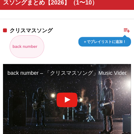
スソングまとめ【2026】（1〜10）
playlist_add
クリスマスソング
＋でプレイリストに追加！
back number
back number – 「クリスマスソング」Music Video