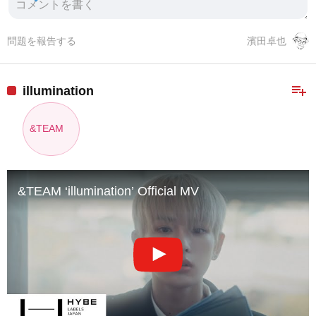
問題を報告する
濱田卓也
playlist_add
illumination
&TEAM
&TEAM ‘illumination’ Official MV