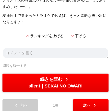
クリスマスの雰囲気を味わいたい中学生の皆さんに、ぜひおす
すめしたい一曲。
友達同士で集まったカラオケで歌えば、きっと素敵な思い出に
なりますよ！
expand_less
expand_more
ランキングを上げる
下げる
問題を報告する
chevron_right
続きを読む
silent
SEKAI NO OWARI
chevron_left
chevron_right
前へ
1/8
次へ