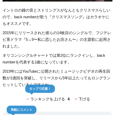
イントロの鐘の音とストリングスがなんともクリスマスらしい
ので、back numberが歌う『クリスマスソング』はカラオケに
もオススメです。
2015年にリリースされた彼らの14枚目のシングルで、フジテレ
ビ系ドラマ『5→9〜私に恋したお坊さん〜』の主題歌に起用さ
れました。
オリコンシングルチャートでは第2位にランクインし、back
numberを代表する1曲になっています。
2019年にはYouTubeに公開されたミュージックビデオの再生回
数が1億回を突破し、リリースから5年以上たってもロングラン
ヒットしているんですよね。
タップで応援！
expand_less
expand_more
ランキングを上げる
4
下げる
気軽にコメント