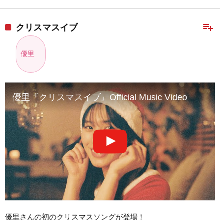
playlist_add
クリスマスイブ
優里
優里『クリスマスイブ』Official Music Video
優里さんの初のクリスマスソングが登場！