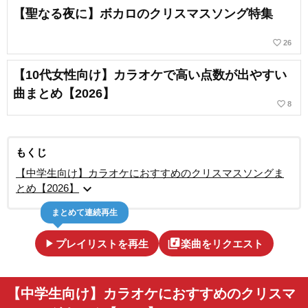
【聖なる夜に】ボカロのクリスマスソング特集
favorite_border
26
【10代女性向け】カラオケで高い点数が出やすい
曲まとめ【2026】
favorite_border
8
もくじ
【中学生向け】カラオケにおすすめのクリスマスソングま
expand_more
とめ【2026】
まとめて連続再生
play_arrow
library_music
プレイリストを再生
楽曲をリクエスト
【中学生向け】カラオケにおすすめのクリスマ