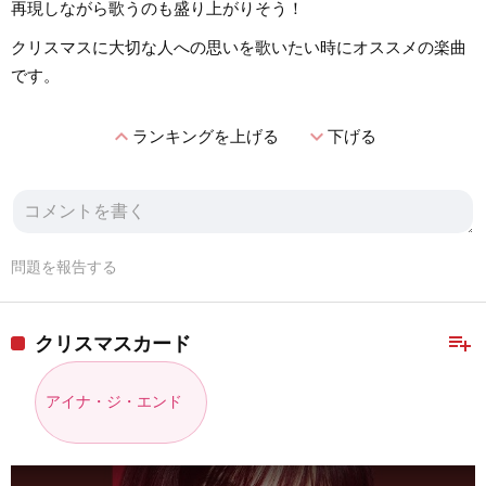
再現しながら歌うのも盛り上がりそう！
クリスマスに大切な人への思いを歌いたい時にオススメの楽曲
です。
expand_less
expand_more
ランキングを上げる
下げる
問題を報告する
playlist_add
クリスマスカード
アイナ・ジ・エンド