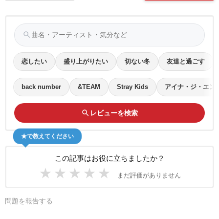
search
恋したい
盛り上がりたい
切ない冬
友達と過ごす
back number
&TEAM
Stray Kids
アイナ・ジ・エン
search
レビューを検索
★で教えてください
この記事はお役に立ちましたか？
★
★
★
★
★
まだ評価がありません
問題を報告する