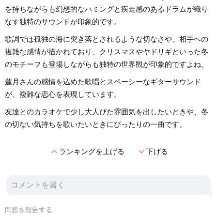
を持ちながらも幻想的なハミングと疾走感のあるドラムが織り
なす独特のサウンドが印象的です。
歌詞では孤独の海に突き落とされるような切なさや、相手への
複雑な感情が描かれており、クリスマスやヤドリギといった冬
のモチーフも登場しながらも独特の世界観が印象的ですよね。
蓮月さんの感情を込めた歌唱とスペーシーなギターサウンド
が、複雑な恋心を表現しています。
友達とのカラオケで少し大人びた雰囲気を出したいときや、冬
の切ない気持ちを歌いたいときにぴったりの一曲です。
expand_less
expand_more
ランキングを上げる
下げる
問題を報告する