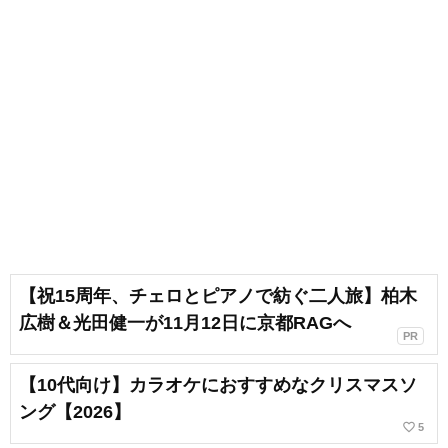
【祝15周年、チェロとピアノで紡ぐ二人旅】柏木
広樹＆光田健一が11月12日に京都RAGへ
PR
【10代向け】カラオケにおすすめなクリスマスソ
ング【2026】
favorite_border
5