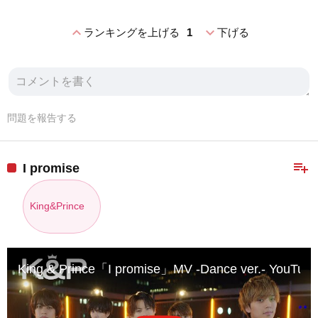
expand_less
expand_more
ランキングを上げる
1
下げる
問題を報告する
playlist_add
I promise
King&Prince
King & Prince「I promise」MV -Dance ver.- YouTube