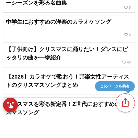
ーシーズンを彩る名曲集
favorite_border
8
中学生におすすめの洋楽のカラオケソング
favorite_border
8
【子供向け】クリスマスに踊りたい！ダンスにピ
ッタリの曲を一挙紹介
favorite_border
43
【2026】カラオケで歌おう！邦楽女性アーティス
トのクリスマスソングまとめ
このページを共有
favorite_border
7
ios_share
クリスマスを彩る新定番！Z世代におすすめのクリ
swipe
指先で音楽をブラウズ
スマスソング
favorite_border
1
【10代女性向け】カラオケで高い点数が出やすい