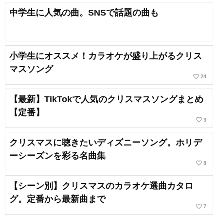
中学生に人気の曲。SNSで話題の曲も
小学生にオススメ！カラオケが盛り上がるクリス
マスソング
favorite_border
24
【最新】TikTokで人気のクリスマスソングまとめ
【定番】
favorite_border
3
クリスマスに聴きたいディズニーソング。ホリデ
ーシーズンを彩る名曲集
favorite_border
8
【シーン別】クリスマスのカラオケ選曲カタロ
グ。定番から最新曲まで
favorite_border
7