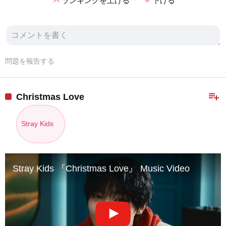
expand_less
expand_more
ランキングを上げる
下げる
問題を報告する
playlist_add
Christmas Love
Stray Kids
Stray Kids 『Christmas Love』 Music Video