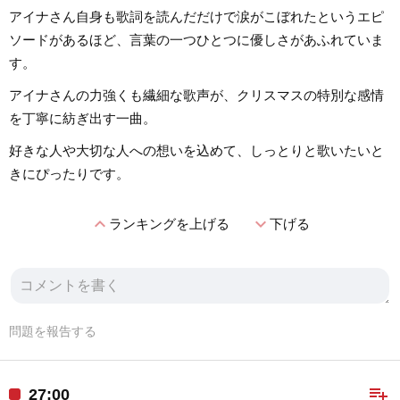
アイナさん自身も歌詞を読んだだけで涙がこぼれたというエピ
ソードがあるほど、言葉の一つひとつに優しさがあふれていま
す。
アイナさんの力強くも繊細な歌声が、クリスマスの特別な感情
を丁寧に紡ぎ出す一曲。
好きな人や大切な人への想いを込めて、しっとりと歌いたいと
きにぴったりです。
expand_less
expand_more
ランキングを上げる
下げる
問題を報告する
playlist_add
27:00