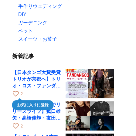
手作りウェディング
DIY
ガーデニング
ペット
スイーツ・お菓子
新着記事
【日本タンゴ大賞受賞
トリオが京都へ】トリ
オ・ロス・ファンダン
ゴスが10月9日にRAG
favorite_border
2
で公演
【川口千里、京都でリ
お気に入りに登録
リースライブ】菰口雄
矢・高橋佳輝・友田ジ
ュンと9月28日にRAG
favorite_border
2
へ