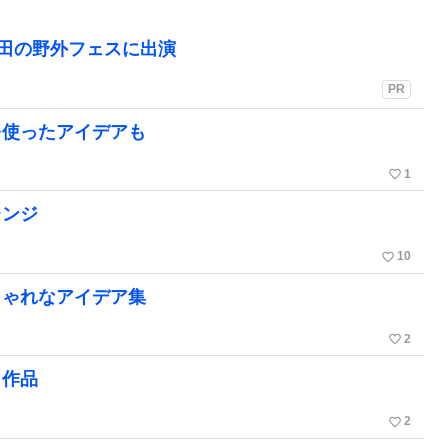
町田の野外フェスに出演
PR
を使ったアイデアも
favorite_border
1
レンジ
favorite_border
10
しゃれなアイデア集
favorite_border
2
り作品
favorite_border
2