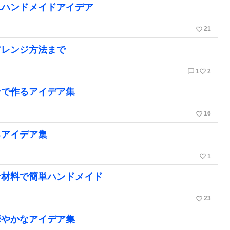
単ハンドメイドアイデア
favorite_border
21
アレンジ方法まで
chat_bubble_outline
favorite_border
1
2
ンで作るアイデア集
favorite_border
16
るアイデア集
favorite_border
1
な材料で簡単ハンドメイド
favorite_border
23
華やかなアイデア集