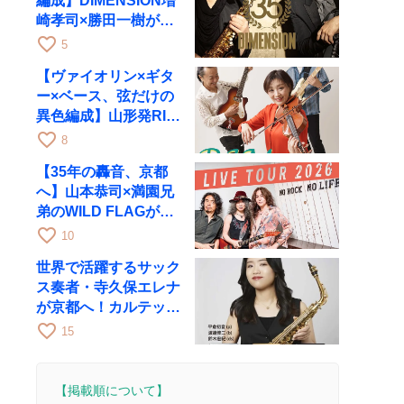
編成】DIMENSION増
崎孝司×勝田一樹が10
月11日に京都RAGへ
favorite_border
5
【ヴァイオリン×ギタ
ー×ベース、弦だけの
異色編成】山形発RIM
が初全国ツアーで8月
favorite_border
8
17日にRAGへ
【35年の轟音、京都
へ】山本恭司×満園兄
弟のWILD FLAGが8
月6日にRAGでライブ
favorite_border
10
世界で活躍するサック
ス奏者・寺久保エレナ
が京都へ！カルテッ
ト・ツアー京都公演を
favorite_border
15
10月28日に開催
【掲載順について】