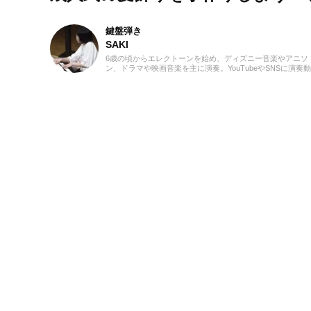
鍵盤弾き
SAKI
6歳の頃からエレクトーンを始め、ディズニー音楽やアニソ
ン、ドラマや映画音楽を主に演奏。YouTubeやSNSに演奏
を投稿したり、コンサート活動をしたりしています。エレ
ーンの経験を活かし、学生時代にはシンセサイザーやピア
はじめ、学校主催のイベントにも出演。ライターとしては
楽関連記事だけでなくさまざまなジャンルの記事に触れて
ので、これまでの経験を活かしながら「やってみたい！」
いてみたい！」思えるような記事を届けられたらと思って
す！