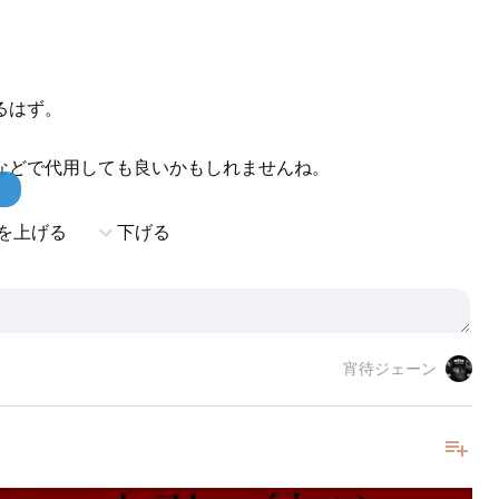
るはず。
などで代用しても良いかもしれませんね。
！
expand_more
を上げる
下げる
宵待ジェーン
playlist_add