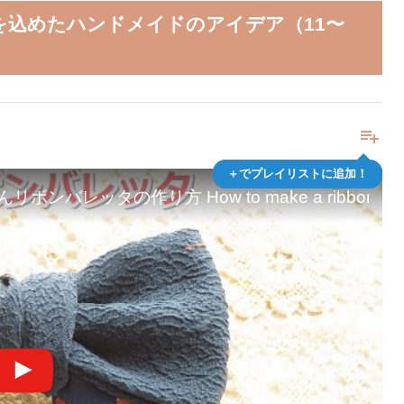
を込めたハンドメイドのアイデア（11〜
playlist_add
＋でプレイリストに追加！
バレッタの作り方 How to make a ribbon.