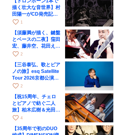
【トロンボーン1本で
描く壮大な音世界】村
田陽一がCD発売記念
ツアーで9月4日に京
favorite_border
1
都へ
【須藤満が描く、鍵盤
とベースの二夜】窪田
宏、藤井空、花田えみ
と京都RAGで共演
favorite_border
2
【三谷泰弘、歌とピア
ノの旅】esq Satellite
Tour 2026京都公演を
10月に開催
favorite_border
2
【祝15周年、チェロ
とピアノで紡ぐ二人
旅】柏木広樹＆光田健
一が11月12日に京都
favorite_border
4
RAGへ
【35周年で初のDUO