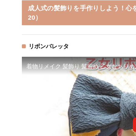
成人式の髪飾りを手作りしよう！心
20）
リボンバレッタ
着物リメイク 髪飾り 髪留め 乙女なちりめんリボン