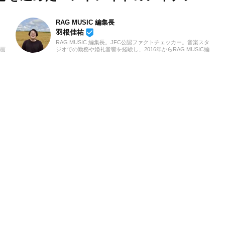
RAG MUSIC 編集長
beenhere
羽根佳祐
RAG MUSIC 編集長。JFC公認ファクトチェッカー。音楽スタ
動画
ジオでの勤務や婚礼音響を経験し、2016年からRAG MUSIC編
クト
集部の一員に。小学校ではマーチング、中学校では吹奏楽でク
ノも
ラリネット、高校以降はバンドでドラムと、さまざまな楽器を
、音
経験。各種楽曲紹介記事をはじめ、各地の音楽フェスの紹介記
きた
事やライブレポートなど、自身の音楽活動やこれまでの業務で
「聴
培った経験を元に日々記事を制作しています。音楽は国内外の
いま
ロックはもちろん、最近ではJ-POPも広く好んで聴いていま
す。