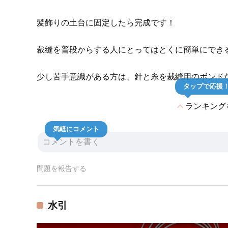
髪飾りの土台に固定したら完成です！
裁縫を普段からする人にとってはとくに簡単にでき
少し苦手意識がある方は、針と糸を裁縫用のボンド
タップで応援
expand_less
ランキング
気軽にコメント
問題を報告する
水引