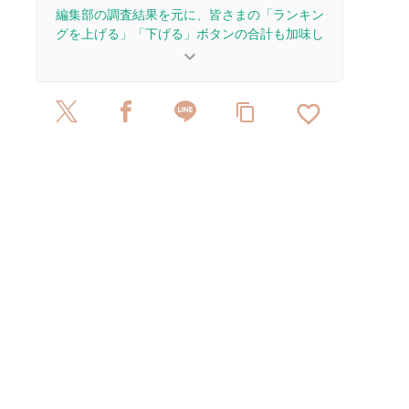
編集部の調査結果を元に、皆さまの「ランキン
グを上げる」「下げる」ボタンの合計も加味し
て決まります。
keyboard_arrow_down
【更新履歴】
favorite_border
content_copy
2026/1/8：15本のレビューを追加・更新して、記
事全体をアップデートしました。
2022/11/2：9本のレビューを追加・更新。
2022/11/1：4本のレビューを追加・更新して、記
事全体をアップデートしました。