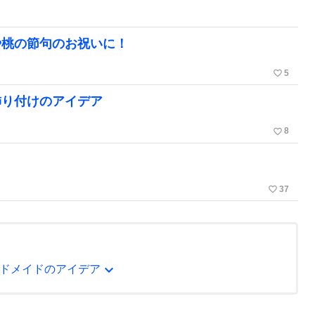
や桃の節句のお祝いに！
favorite_border
5
飾り付けのアイデア
favorite_border
8
favorite_border
37
expand_more
ドメイドのアイデア