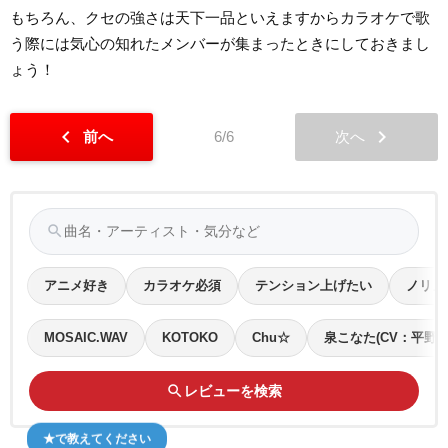
もちろん、クセの強さは天下一品といえますからカラオケで歌
う際には気心の知れたメンバーが集まったときにしておきまし
ょう！
chevron_left
chevron_right
前へ
6/6
次へ
search
アニメ好き
カラオケ必須
テンション上げたい
ノリノ
MOSAIC.WAV
KOTOKO
Chu☆
泉こなた(CV：平野綾
search
レビューを検索
★で教えてください