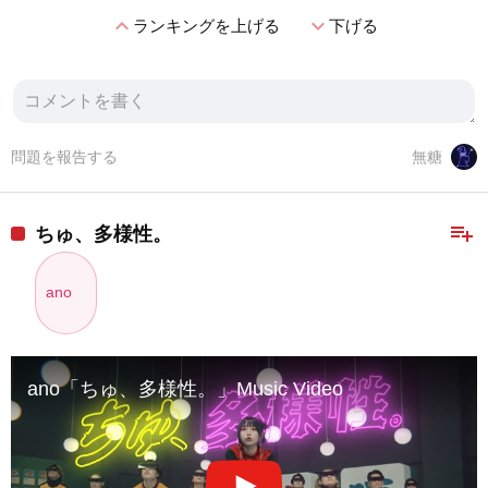
expand_less
expand_more
ランキングを上げる
下げる
問題を報告する
無糖
playlist_add
ちゅ、多様性。
ano
ano「ちゅ、多様性。」Music Video