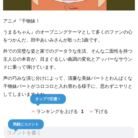
アニメ『干物妹！
うまるちゃん』のオープニングテーマとして多くのファンの心
をつかんだ、田中あいみさんが歌った1曲です。
外での完璧な姿と家でのグータラな生活、そんな二面性を持つ
主人公の本音が、目まぐるしい曲調の変化とアッパーなサウン
ドに乗って弾けています。
声の巧みな演じ分けによって、清廉な美妹パートとわんぱくな
干物妹パートがコロコロと入れ替わる様子に、思わずニヤリと
してしまいますよね。
タップで応援！
expand_less
expand_more
ランキングを上げる
1
下げる
気軽にコメント