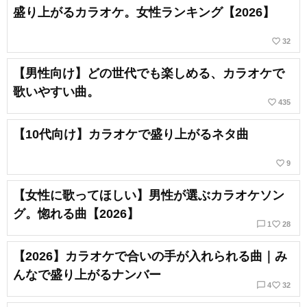
盛り上がるカラオケ。女性ランキング【2026】
favorite_border
32
【男性向け】どの世代でも楽しめる、カラオケで
歌いやすい曲。
favorite_border
435
【10代向け】カラオケで盛り上がるネタ曲
favorite_border
9
【女性に歌ってほしい】男性が選ぶカラオケソン
グ。惚れる曲【2026】
chat_bubble_outline
favorite_border
1
28
【2026】カラオケで合いの手が入れられる曲｜み
んなで盛り上がるナンバー
chat_bubble_outline
favorite_border
4
32