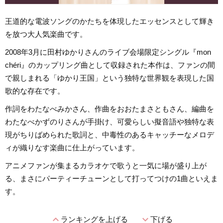
王道的な電波ソングのかたちを体現したエッセンスとして輝き
を放つ大人気楽曲です。
2008年3月に田村ゆかりさんのライブ会場限定シングル『mon
chéri』のカップリング曲として収録された本作は、ファンの間
で親しまれる「ゆかり王国」という独特な世界観を表現した国
歌的な存在です。
作詞をわたなべみかさん、作曲をおおたまさともさん、編曲を
わたなべかずのりさんが手掛け、可愛らしい擬音語や独特な表
現がちりばめられた歌詞と、中毒性のあるキャッチーなメロデ
ィが織りなす楽曲に仕上がっています。
アニメファンが集まるカラオケで歌うと一気に場が盛り上が
る、まさにパーティーチューンとして打ってつけの1曲といえま
す。
expand_less
expand_more
ランキングを上げる
下げる