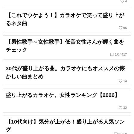
favorite_border
4
【これでウケよう！】カラオケで笑って盛り上が
るネタ曲
favorite_border
95
【男性歌手～女性歌手】低音女性さんが輝く曲を
チェック
chat_bubble_outline
favorite_border
1
417
30代が盛り上がる曲。カラオケにもオススメの懐
かしい曲まとめ
favorite_border
14
盛り上がるカラオケ。女性ランキング【2026】
favorite_border
32
【10代向け】気分が上がる！盛り上がる人気ソン
グ