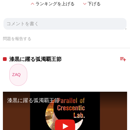
expand_less
expand_more
ランキングを上げる
下げる
問題を報告する
playlist_add
漆黒に躍る弧濁覇王節
ZAQ
漆黒に躍る弧濁覇王節