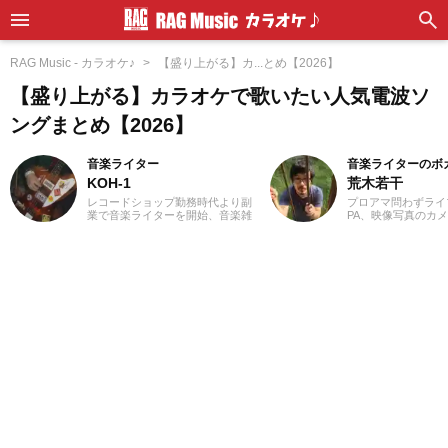
RAG Music - カラオケ♪
【盛り上がる】カ...とめ【2026】
【盛り上がる】カラオケで歌いたい人気電波ソ
ングまとめ【2026】
音楽ライター
音楽ライターのボ
KOH-1
荒木若干
レコードショップ勤務時代より副
プロアマ問わずライ
業で音楽ライターを開始、音楽雑
PA、映像写真のカ
誌やディスクガイド本、ムック本
店店員、物流拠点の
にwebメディアなどへの寄稿を18
さまざまな職種を経
年以上担当。ライターとしては洋
業ライターとして日
楽が主戦場ですが、音楽リスナー
います。これまでに
としては35年以上「好きなものが
サイトでの作品紹介記
好き」をモットーに好奇心を忘れ
PLACE株式会社様の「
ないことを常に心がけています。
BEST」特典ライナ
バンド活動歴あり、作詞作曲を担
等に携わらせていた
当するベーシストという立ち位置
音楽経験としては、
でした。演奏経験のある楽器はベ
ーを始め、学生時代
ース、ギター、ピアノ。40代半ば
に注力。その後15
から英語の勉強を開始、現在も継
至るまで、いちボカ
続中です。
ジナル楽曲を発表し
す。邦楽ロック、ボ
得意ジャンルです。