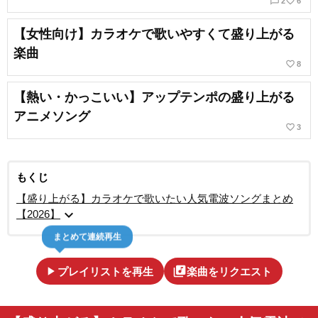
chat_bubble_outline
favorite_border
2
6
【女性向け】カラオケで歌いやすくて盛り上がる
楽曲
favorite_border
8
【熱い・かっこいい】アップテンポの盛り上がる
アニメソング
favorite_border
3
もくじ
【盛り上がる】カラオケで歌いたい人気電波ソングまとめ
expand_more
【2026】
まとめて連続再生
play_arrow
library_music
プレイリストを再生
楽曲をリクエスト