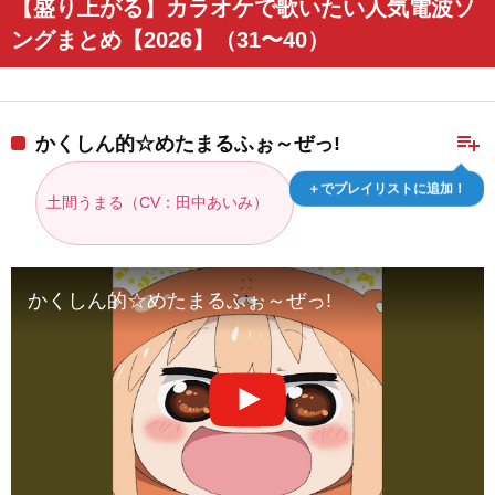
【盛り上がる】カラオケで歌いたい人気電波ソ
ングまとめ【2026】（31〜40）
playlist_add
かくしん的☆めたまるふぉ～ぜっ!
＋でプレイリストに追加！
土間うまる（CV：田中あいみ）
かくしん的☆めたまるふぉ～ぜっ!