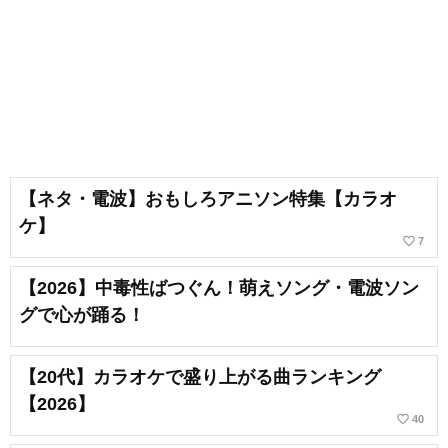
【ネタ・電波】おもしろアニソン特集【カラオ
ケ】
favorite_border
7
【2026】中毒性ばつぐん！萌えソング・電波ソン
グで心が踊る！
【20代】カラオケで盛り上がる曲ランキング
【2026】
favorite_border
40