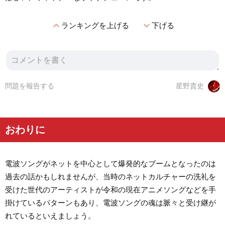
expand_less
expand_more
ランキングを上げる
下げる
問題を報告する
星野貴史
おわりに
電波ソングがネットを中心として爆発的なブームとなったのは
過去の話かもしれませんが、当時のネットカルチャーの洗礼を
受けた世代のアーティストが令和の現在アニメソングなどを手
掛けているパターンもあり、電波ソングの魂は脈々と受け継が
れているといえましょう。