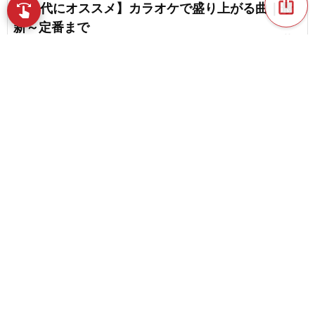
ios_share
【20代にオススメ】カラオケで盛り上がる曲｜最
swipe
指先で音楽をブラウズ
新～定番まで
favorite_border
3
カラオケで盛り上がる曲ランキング【2026】
favorite_border
60
content_copy
【2026】カラオケで盛り上がる曲。令和のヒット
ソングを一挙紹介
play_arrow
favorite_border
1
【熱い・かっこいい】アップテンポの盛り上がる
favorite_border
アニメソング
favorite_border
3
【2026】年末に歌いたい邦楽のカラオケソング。
人気曲・名曲まとめ
favorite_border
1