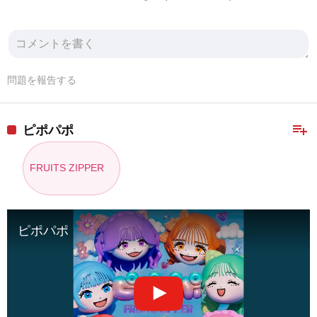
問題を報告する
playlist_add
ピポパポ
FRUITS ZIPPER
ピポパポ