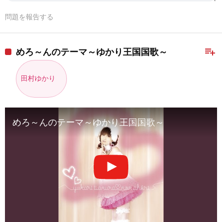
問題を報告する
playlist_add
めろ～んのテーマ～ゆかり王国国歌～
田村ゆかり
めろ～んのテーマ～ゆかり王国国歌～