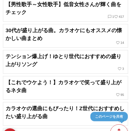
【男性歌手～女性歌手】低音女性さんが輝く曲を
チェック
chat_bubble_outline
favorite_border
1
417
30代が盛り上がる曲。カラオケにもオススメの懐
かしい曲まとめ
favorite_border
14
テンション爆上げ！ゆとり世代におすすめの盛り
上がりソング
favorite_border
3
【これでウケよう！】カラオケで笑って盛り上が
るネタ曲
favorite_border
95
カラオケの選曲にもぴったり！Z世代におすすめし
たい盛り上がる曲
このページを共有
favorite_border
4