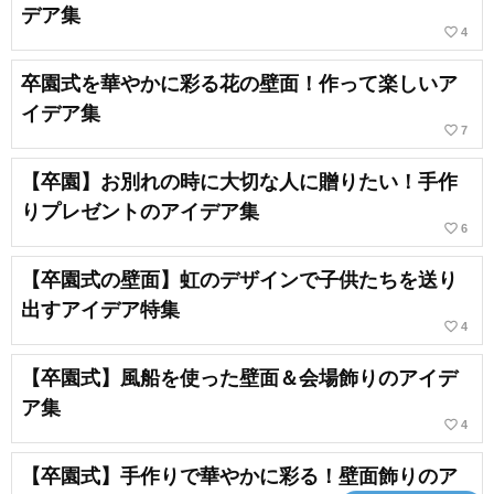
デア集
favorite_border
4
卒園式を華やかに彩る花の壁面！作って楽しいア
イデア集
favorite_border
7
【卒園】お別れの時に大切な人に贈りたい！手作
りプレゼントのアイデア集
favorite_border
6
【卒園式の壁面】虹のデザインで子供たちを送り
出すアイデア特集
favorite_border
4
【卒園式】風船を使った壁面＆会場飾りのアイデ
ア集
favorite_border
4
【卒園式】手作りで華やかに彩る！壁面飾りのア