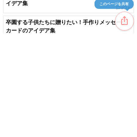
イデア集
このページを共有
chat_bubble_outline
favorite_border
1
4
ios_share
卒園する子供たちに贈りたい！手作りメッセージ
カードのアイデア集
favorite_border
4
【卒園式】会場を華やかに！気球の壁面＆飾りの
アイデア集
favorite_border
4
content_copy
卒園にオススメ！かわいい手作りお別れカードの
アイデア集
favorite_border
favorite_border
3
卒園児へ贈るプレゼント！心を込めた手作りのア
イデア集
favorite_border
3
【卒園パーティー】謝恩会やお別れ会で盛り上が