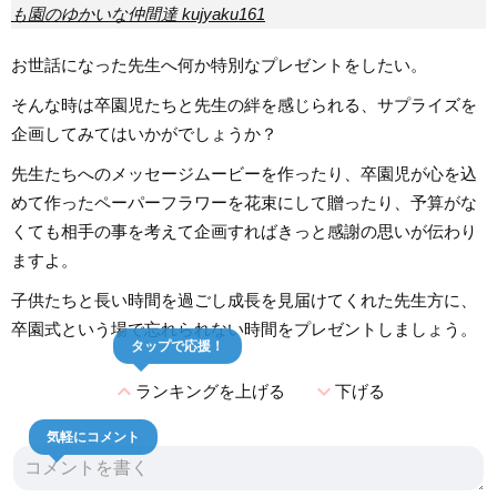
も園のゆかいな仲間達 kujyaku161
お世話になった先生へ何か特別なプレゼントをしたい。
そんな時は卒園児たちと先生の絆を感じられる、サプライズを
企画してみてはいかがでしょうか？
先生たちへのメッセージムービーを作ったり、卒園児が心を込
めて作ったペーパーフラワーを花束にして贈ったり、予算がな
くても相手の事を考えて企画すればきっと感謝の思いが伝わり
ますよ。
子供たちと長い時間を過ごし成長を見届けてくれた先生方に、
卒園式という場で忘れられない時間をプレゼントしましょう。
タップで応援！
expand_less
expand_more
ランキングを上げる
下げる
気軽にコメント