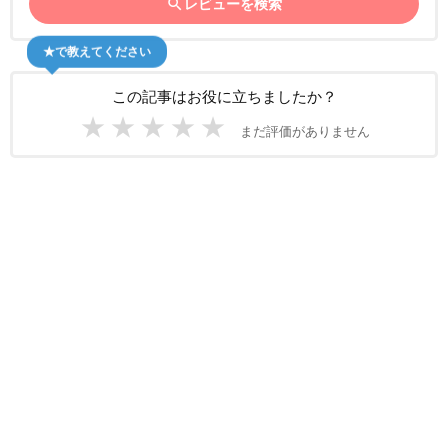
search
レビューを検索
★で教えてください
この記事はお役に立ちましたか？
★
★
★
★
★
まだ評価がありません