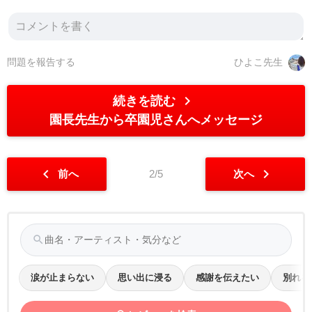
問題を報告する
ひよこ先生
chevron_right
続きを読む
園長先生から卒園児さんへメッセージ
chevron_left
chevron_right
前へ
2/5
次へ
search
涙が止まらない
思い出に浸る
感謝を伝えたい
別れを