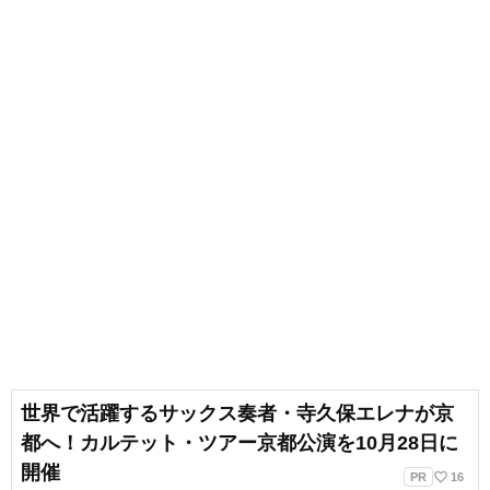
出会いもへて、伝えることの楽し
さを経験。教育現場で培った視点
と編集者としての経験を活かし、
インプットとアウトプットを大切
に音楽や子供に関わる分野を中心
に実践に役立つ情報をお届けしま
す。趣味は楽器、歌、手作り、お
もちゃ、お絵描き、伝承あそび、
アウトドア、本、工作、クラフ
ト。特技はコマ技。
世界で活躍するサックス奏者・寺久保エレナが京
都へ！カルテット・ツアー京都公演を10月28日に
開催
favorite_border
PR
16