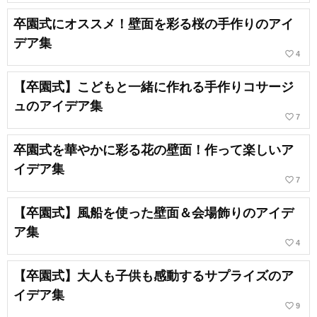
卒園式にオススメ！壁面を彩る桜の手作りのアイ
デア集
favorite_border
4
【卒園式】こどもと一緒に作れる手作りコサージ
ュのアイデア集
favorite_border
7
卒園式を華やかに彩る花の壁面！作って楽しいア
イデア集
favorite_border
7
【卒園式】風船を使った壁面＆会場飾りのアイデ
ア集
favorite_border
4
【卒園式】大人も子供も感動するサプライズのア
イデア集
favorite_border
9