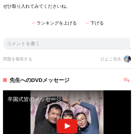
ぜひ取り入れてみてくださいね。
expand_less
expand_more
ランキングを上げる
下げる
問題を報告する
ひよこ先生
playlist_add
先生へのDVDメッセージ
卒園式皆のメッセージ