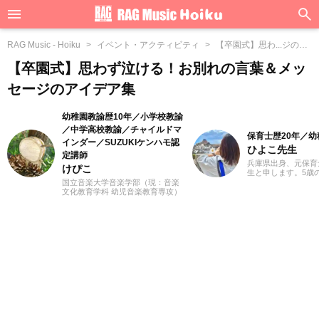
RAG Music - Hoiku
イベント・アクティビティ
【卒園式】思わ...ジのア
イデア集
【卒園式】思わず泣ける！お別れの言葉＆メッ
セージのアイデア集
幼稚園教諭歴10年／小学校教諭
／中学高校教諭／チャイルドマ
保育士歴20年／
インダー／SUZUKIケンハモ認
ひよこ先生
定講師
兵庫県出身、元保育
けぴこ
生と申します。5歳
来の夢は保育士一筋
国立音楽大学音楽学部（現：音楽
育士になって気付け
文化教育学科 幼児音楽教育専攻）
ていました。子供た
卒業。小学校時代は、ゲーム研究
や遊びを通し、年々
家の草場純先生が担任でした。大
感じながらも（笑）
学卒業後は幼稚園教諭として10年
のまま働いてきまし
間、学童保育指導員として7年間勤
は現場の経験をいか
務した後、シンガポールのインタ
立つ情報をていねい
ーナショナルスクールで音楽教諭
いきたいと思ってい
として赴任。音楽教育だけでな
く、日本文化や伝承遊び、レクリ
エーションなども伝える活動をお
こない、多くの子供たちと関わっ
てきました。その後、小学館にて
フリーランスライター、企画、編
集の仕事を通して楽しい大人との