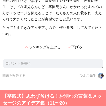
担任の先生だけではなく、園長先生や主任の先生、給食の先
生、そして在園児さんなど、卒園児さんにかかわったすべての
方がメッセージを伝えることで、たくさんの人に愛され、支え
られて大きくなったことが実感できると思います。
とってもすてきなアイデアなので、ぜひ参考にしてみてくださ
いね。
expand_less
expand_more
ランキングを上げる
下げる
問題を報告する
ひよこ先生
【卒園式】思わず泣ける！お別れの言葉＆メッ
セージのアイデア集（11〜20）