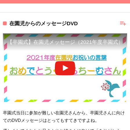
playlist_add
在園児からのメッセージDVD
【卒園式】在園児メッセージ（2021年度卒園式）
卒園式当日に参加が難しい在園児さんから、卒園児さんに向け
てのDVDメッセージはとってもすてきですよね。