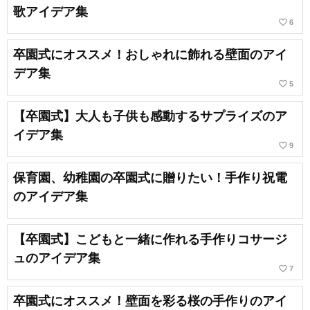
歌アイデア集
favorite_border
6
卒園式にオススメ！おしゃれに飾れる壁面のアイ
デア集
favorite_border
5
【卒園式】大人も子供も感動するサプライズのア
イデア集
favorite_border
9
保育園、幼稚園の卒園式に贈りたい！手作り祝電
のアイデア集
【卒園式】こどもと一緒に作れる手作りコサージ
ュのアイデア集
favorite_border
7
卒園式にオススメ！壁面を彩る桜の手作りのアイ