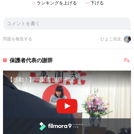
expand_less
expand_more
ランキングを上げる
下げる
問題を報告する
ひよこ先生
playlist_add
保護者代表の謝辞
【感動！】卒園式 謝辞 例文