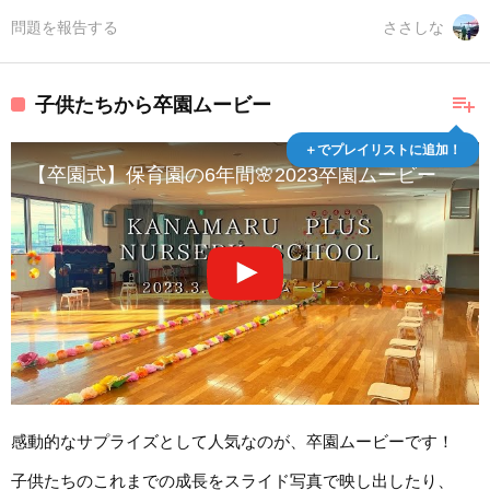
問題を報告する
ささしな
playlist_add
子供たちから卒園ムービー
＋でプレイリストに追加！
【卒園式】保育園の6年間🌸2023卒園ムービー
感動的なサプライズとして人気なのが、卒園ムービーです！
子供たちのこれまでの成長をスライド写真で映し出したり、