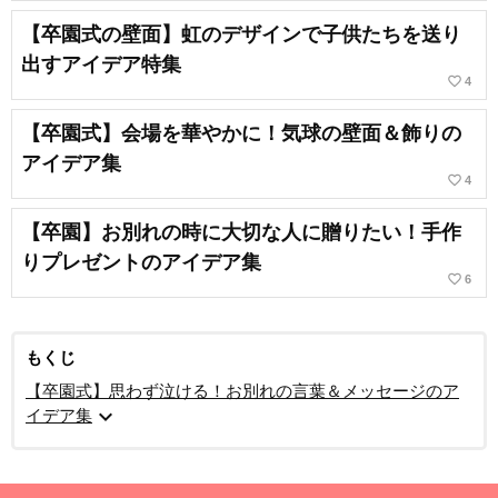
【卒園式の壁面】虹のデザインで子供たちを送り
出すアイデア特集
favorite_border
4
【卒園式】会場を華やかに！気球の壁面＆飾りの
アイデア集
favorite_border
4
【卒園】お別れの時に大切な人に贈りたい！手作
りプレゼントのアイデア集
favorite_border
6
もくじ
【卒園式】思わず泣ける！お別れの言葉＆メッセージのア
expand_more
イデア集