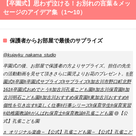
【卒園式】思わず泣ける！お別れの言葉＆メッ
セージのアイデア集（1〜10）
保護者からお部屋で最後のサプライズ
@kujayku_nakama_studio
卒園式の後、お部屋で保護者の方よりサプライズ。担任の先生
の活動動画を見せて頂きさらに園児よりお花のプレゼント。
#卒
園式
#卒園
#卒園式サプライズ
#サプライズ
#加古川市野口町北野
161
#卒園式おめでとう
#加古川孔雀こども園
#加古川保育園
#加
古川明石こども園
#加古川おすすめ保育園
#東加古川おすすめ
#
個性を引き出す
#楽しく仕事
#行事シリーズ
#保育学生
#保育実習
#幼稚園教諭
#がんばれ保育士
#保育教諭
#孔雀こども園
@【公
式】孔雀こども園
♬ オリジナル楽曲 – 【公式】孔雀こども園 – 【公式】孔雀こど