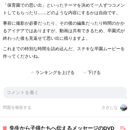
「保育園での思い出」といったテーマを決めて一人ずつコメン
トしてもらったり……どのような内容にするかは自由です。
事前に撮影が必要だったり、その後の編集だったり時間のかか
るアイデアではありますが、動画は共有できるため、卒園式が
終わった後も見返せて思い出に残りますよ。
これまでの特別な時間を詰め込んだ、ステキな卒園ムービーを
作ってくださいね。
expand_less
expand_more
ランキングを上げる
下げる
問題を報告する
ささしな
playlist_add
先生から子供たちへ伝えるメッセージのDVD