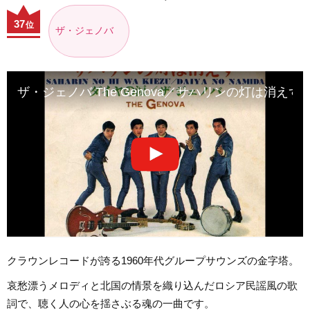
37
位
ザ・ジェノバ
ザ・ジェノバ The Genova／サハリンの灯は消えず Sahari
クラウンレコードが誇る1960年代グループサウンズの金字塔。
哀愁漂うメロディと北国の情景を織り込んだロシア民謡風の歌
詞で、聴く人の心を揺さぶる魂の一曲です。