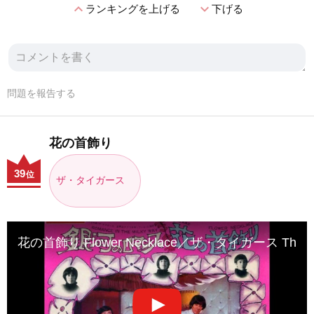
expand_less
expand_more
ランキングを上げる
下げる
問題を報告する
花の首飾り
39
位
ザ・タイガース
花の首飾り Flower Necklace／ザ・タイガース The Ti