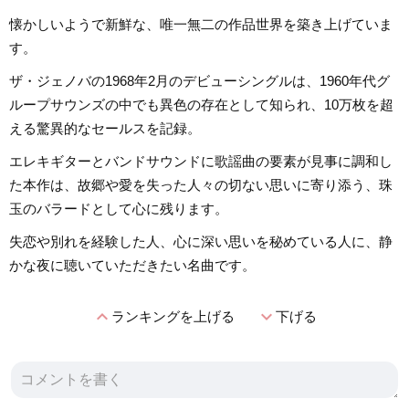
懐かしいようで新鮮な、唯一無二の作品世界を築き上げていま
す。
ザ・ジェノバの1968年2月のデビューシングルは、1960年代グ
ループサウンズの中でも異色の存在として知られ、10万枚を超
える驚異的なセールスを記録。
エレキギターとバンドサウンドに歌謡曲の要素が見事に調和し
た本作は、故郷や愛を失った人々の切ない思いに寄り添う、珠
玉のバラードとして心に残ります。
失恋や別れを経験した人、心に深い思いを秘めている人に、静
かな夜に聴いていただきたい名曲です。
expand_less
expand_more
ランキングを上げる
下げる