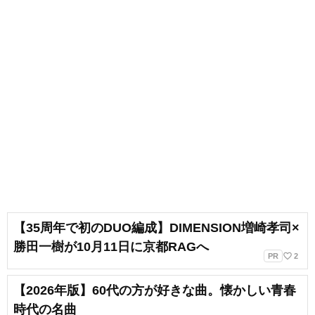
【35周年で初のDUO編成】DIMENSION増崎孝司×
勝田一樹が10月11日に京都RAGへ
favorite_border
PR
2
【2026年版】60代の方が好きな曲。懐かしい青春
時代の名曲