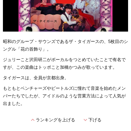
昭和のグループ・サウンズであるザ・タイガースの、5枚目のシ
ングル「花の首飾り」。
ジュリーこと沢田研二がボーカルをつとめていたことで有名で
すが、この楽曲はトッポこと加橋かつみが歌っています。
タイガースは、全員が京都出身。
もともとベンチャーズやビートルズに憧れて音楽を始めたメン
バーたちでしたが、アイドルのような営業方法によって人気が
出ました。
expand_less
expand_more
ランキングを上げる
下げる