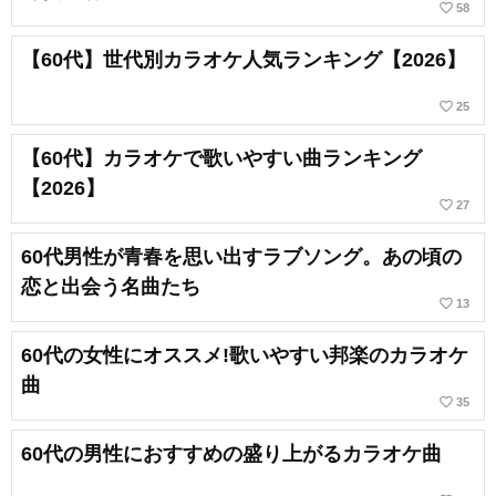
favorite_border
58
【60代】世代別カラオケ人気ランキング【2026】
favorite_border
25
【60代】カラオケで歌いやすい曲ランキング
【2026】
favorite_border
27
60代男性が青春を思い出すラブソング。あの頃の
恋と出会う名曲たち
favorite_border
13
60代の女性にオススメ!歌いやすい邦楽のカラオケ
曲
favorite_border
35
60代の男性におすすめの盛り上がるカラオケ曲