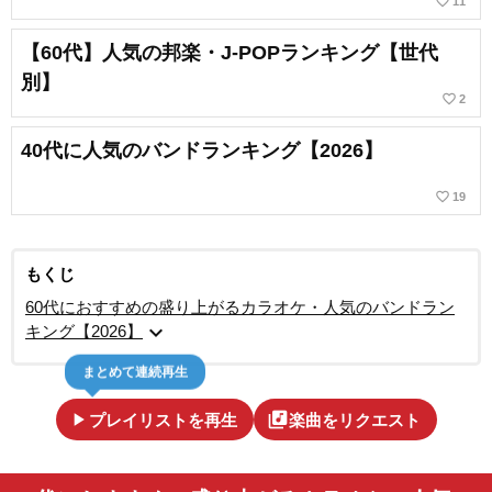
favorite_border
11
【60代】人気の邦楽・J-POPランキング【世代
別】
favorite_border
2
40代に人気のバンドランキング【2026】
favorite_border
19
もくじ
60代におすすめの盛り上がるカラオケ・人気のバンドラン
expand_more
キング【2026】
まとめて連続再生
play_arrow
library_music
プレイリストを再生
楽曲をリクエスト