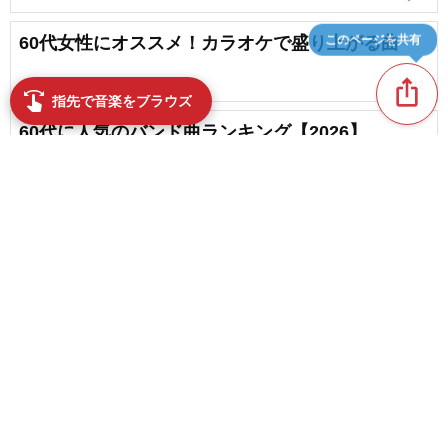
このページを共有
60代女性にオススメ！カラオケで盛り上がる曲
ios_share
favorite_border
12
swipe
指先で音楽をブラウズ
60代に人気のバンド曲ランキング【2026】
favorite_border
9
60代の男性に歌いやすい邦楽のカラオケ曲
content_copy
favorite_border
3
【60代男性】歌が苦手でも大丈夫！カラオケで歌
play_arrow
いやすい楽曲
favorite_border
5
favorite_border
60代に人気の邦楽・J-POPアーティストランキン
グ【2026】
favorite_border
3