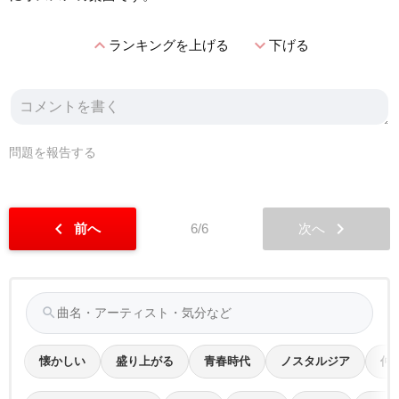
expand_less
expand_more
ランキングを上げる
下げる
問題を報告する
chevron_left
chevron_right
前へ
6/6
次へ
search
懐かしい
盛り上がる
青春時代
ノスタルジア
仲