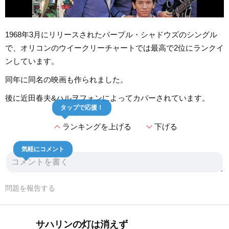
1968年3月にリリースされたパープル・シャドウズのシングル
で、オリコンのウイークリーチャートでは最高で2位にランクイ
ンしています。
同年に同名の映画も作られました。
後に近田春夫&ハルヲフォンによってカバーされています。
タップで応援！
expand_less
expand_more
ランキングを上げる
下げる
気軽にコメント
問題を報告する
サハリンの灯は消えず