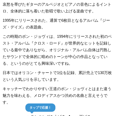
哀愁を帯びたギターのアルペジオとピアノの音色によるイント
ロ、全体的に落ち着いた歌唱で歌い上げる楽曲です。
1995年にリリースされた、通算で6枚目となるアルバム『ジー
ズ・デイズ』の表題曲。
この時期のボン・ジョヴィは、1994年にリリースされた初のベ
スト・アルバム『クロス・ロード』が世界的なヒットを記録し
ている最中でありながら、オリジナル・アルバム自体は円熟し
たサウンドで全体的に暗めのトーンが中心の作品となってい
る、というのがとても興味深いですね。
日本ではオリコン・チャートで1位を記録、累計売上で130万枚
という人気ぶりを示しています。
キャッチーでわかりやすい王道のボン・ジョヴィとはまた違う
魅力を味わえる、メロディアスかつ渋めの名曲と言えそうで
す。
タップで応援！