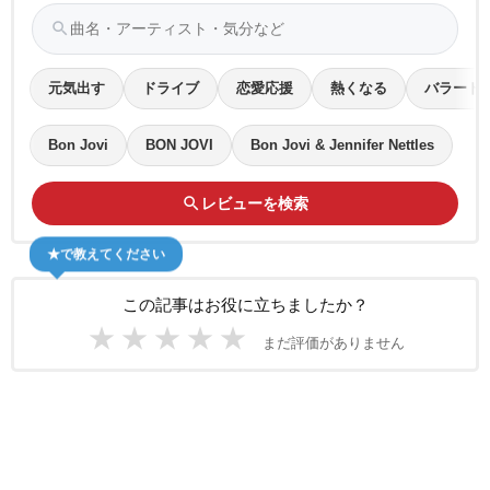
search
元気出す
ドライブ
恋愛応援
熱くなる
バラード
Bon Jovi
BON JOVI
Bon Jovi & Jennifer Nettles
search
レビューを検索
★で教えてください
この記事はお役に立ちましたか？
★
★
★
★
★
まだ評価がありません