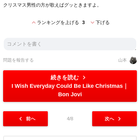
クリスマス男性の方が歌えばグッときますよ。
expand_less
expand_more
ランキングを上げる
3
下げる
問題を報告する
山本
chevron_right
続きを読む
I Wish Everyday Could Be Like Christmas
Bon Jovi
chevron_left
chevron_right
前へ
4/8
次へ