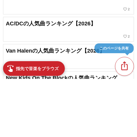
favorite_border
2
AC/DCの人気曲ランキング【2026】
favorite_border
2
このページを共有
Van Halenの人気曲ランキング【2026】
ios_share
favorite_border
4
swipe
指先で音楽をブラウズ
New Kids On The Blockの人気曲ランキング
【2026】
favorite_border
1
Duran Duranの人気曲ランキング【2026】
favorite_border
content_copy
1
Bruce Springsteenの人気曲ランキング【2026】
play_arrow