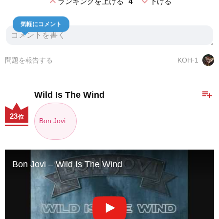
expand_less
expand_more
ランキングを上げる
4
下げる
気軽にコメント
問題を報告する
KOH-1
playlist_add
Wild Is The Wind
23
位
Bon Jovi
Bon Jovi – Wild Is The Wind