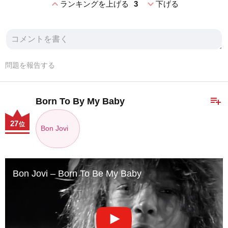
expand_less
expand_more
ランキングを上げる
3
下げる
問題を報告する
playlist_add
Born To By My Baby
27
位
Bon Jovi
Bon Jovi – Born To Be My Baby