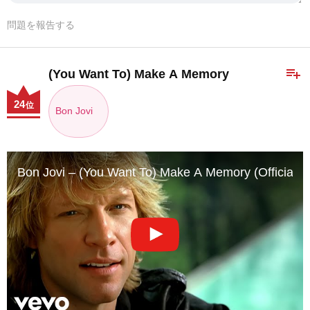
問題を報告する
playlist_add
(You Want To) Make A Memory
24
位
Bon Jovi
Bon Jovi – (You Want To) Make A Memory (Official M