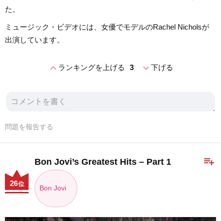
た。
ミュージック・ビデオには、女優でモデルのRachel Nicholsが
出演しています。
expand_less
expand_more
ランキングを上げる
3
下げる
問題を報告する
playlist_add
Bon Jovi’s Greatest Hits – Part 1
26
位
Bon Jovi