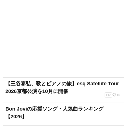
【三谷泰弘、歌とピアノの旅】esq Satellite Tour
2026京都公演を10月に開催
favorite_border
PR
10
Bon Joviの応援ソング・人気曲ランキング
【2026】