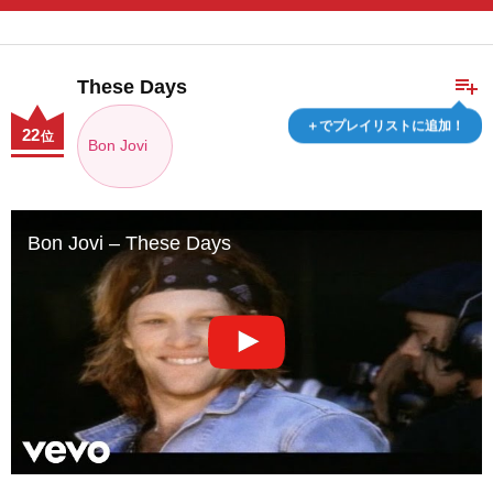
playlist_add
These Days
＋でプレイリストに追加！
22
位
Bon Jovi
Bon Jovi – These Days