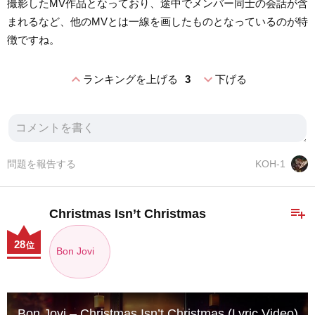
撮影したMV作品となっており、途中でメンバー同士の会話が含
まれるなど、他のMVとは一線を画したものとなっているのが特
徴ですね。
expand_less
expand_more
ランキングを上げる
3
下げる
問題を報告する
KOH-1
playlist_add
Christmas Isn’t Christmas
28
位
Bon Jovi
Bon Jovi – Christmas Isn’t Christmas (Lyric Video)