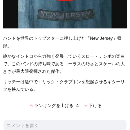
バンドを世界のトップスターに押し上げた「New Jersey」収
録。
静かなイントロから力強く発展していくスロー・テンポの楽曲
で、このバンドの持ち味であるコーラスの巧さとスケールの大
きさが最大限発揮された傑作。
リッチーは途中でエリック・クラプトンを想起させるギターリ
フを挟んでいる。
expand_less
expand_more
ランキングを上げる
4
下げる