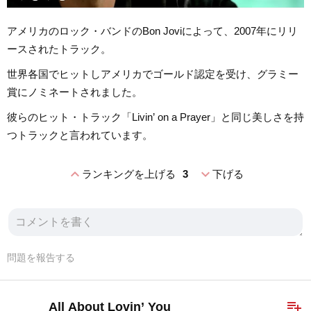
アメリカのロック・バンドのBon Joviによって、2007年にリリ
ースされたトラック。
世界各国でヒットしアメリカでゴールド認定を受け、グラミー
賞にノミネートされました。
彼らのヒット・トラック「Livin’ on a Prayer」と同じ美しさを持
つトラックと言われています。
expand_less
expand_more
ランキングを上げる
3
下げる
問題を報告する
playlist_add
All About Lovin’ You