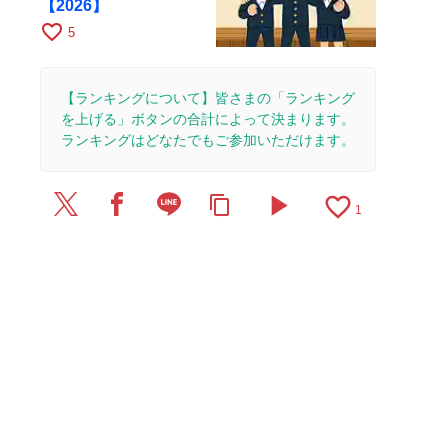
【2026】
favorite_border
5
【ランキングについて】皆さまの「ランキング
を上げる」ボタンの合計によって決まります。
ランキングはどなたでもご参加いただけます。
play_arrow
favorite_border
content_copy
1