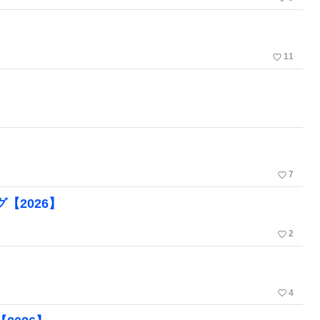
favorite_border
11
favorite_border
7
【2026】
favorite_border
2
favorite_border
4