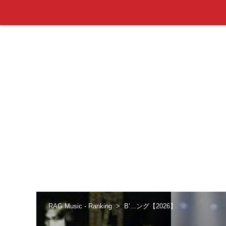
RAG Music - Ranking
B’...ング【2026】