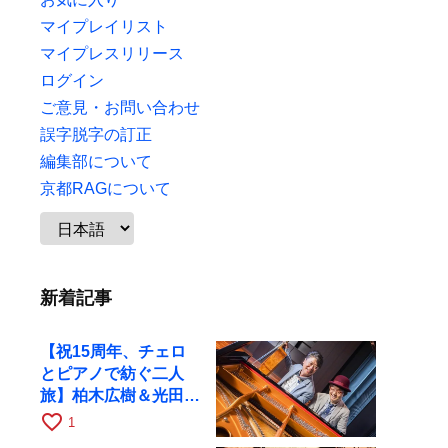
マイプレイリスト
マイプレスリリース
ログイン
ご意見・お問い合わせ
誤字脱字の訂正
編集部について
京都RAGについて
新着記事
【祝15周年、チェロ
とピアノで紡ぐ二人
旅】柏木広樹＆光田健
一が11月12日に京都
favorite_border
1
RAGへ