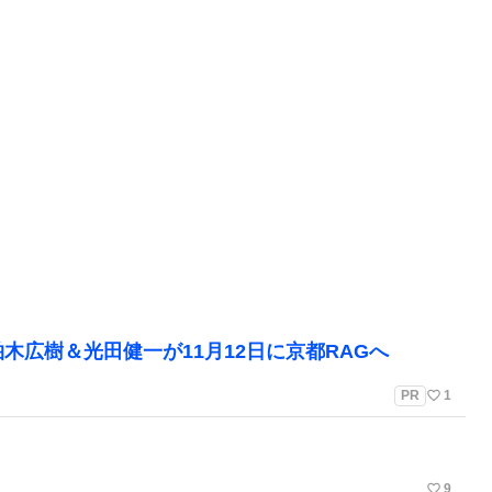
木広樹＆光田健一が11月12日に京都RAGへ
favorite_border
PR
1
favorite_border
9