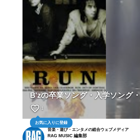
B'zの卒業ソング・入学ソング・
favorite_border
1
お気に入りに登録
音楽・遊び・エンタメの総合ウェブメディア
RAG MUSIC 編集部