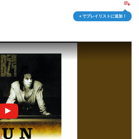
playlist_add
＋でプレイリストに追加！