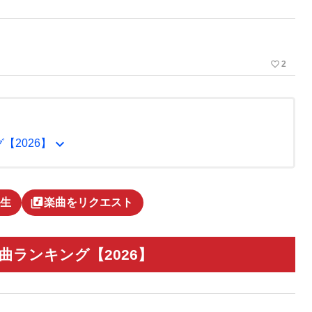
favorite_border
2
expand_more
【2026】
library_music
生
楽曲をリクエスト
曲ランキング【2026】