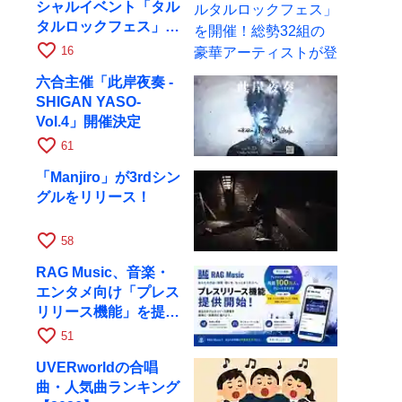
シャルイベント「タル
タルロックフェス」を
開催！総勢32組の豪
favorite_border
16
華アーティストが登場
六合主催「此岸夜奏 -
SHIGAN YASO-
Vol.4」開催決定
favorite_border
61
「Manjiro」が3rdシン
グルをリリース！
favorite_border
58
RAG Music、音楽・
エンタメ向け「プレス
リリース機能」を提供
開始
favorite_border
51
UVERworldの合唱
曲・人気曲ランキング