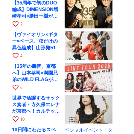
【35周年で初のDUO
編成】DIMENSION増
崎孝司×勝田一樹が10
月11日に京都RAGへ
favorite_border
2
【ヴァイオリン×ギタ
ー×ベース、弦だけの
異色編成】山形発RIM
が初全国ツアーで8月
favorite_border
4
17日にRAGへ
【35年の轟音、京都
へ】山本恭司×満園兄
弟のWILD FLAGが8
月6日にRAGでライブ
favorite_border
6
世界で活躍するサック
ス奏者・寺久保エレナ
が京都へ！カルテッ
ト・ツアー京都公演を
favorite_border
10
10月28日に開催
10日間にわたるスペ