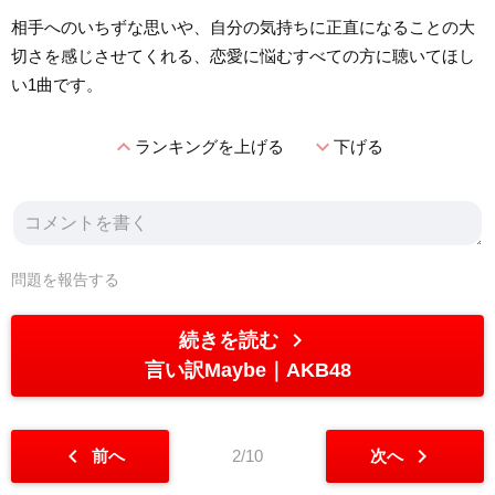
相手へのいちずな思いや、自分の気持ちに正直になることの大
切さを感じさせてくれる、恋愛に悩むすべての方に聴いてほし
い1曲です。
expand_less
expand_more
ランキングを上げる
下げる
問題を報告する
chevron_right
続きを読む
言い訳Maybe
AKB48
chevron_left
chevron_right
前へ
2/10
次へ