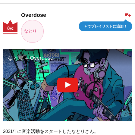
playlist_add
Overdose
＋でプレイリストに追加！
8
位
なとり
なとり – Overdose
2021年に音楽活動をスタートしたなとりさん。