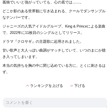
孤独でいいと強がっていても、心の底では……。
どこか影のある世界観に引き込まれる、クールでダンサンブル
なナンバーです。
ジャニーズの人気アイドルグループ、King & Princeによる楽曲
で、2022年に11枚目のシングルとしてリリース。
ドラマ『クロサギ』の主題歌に起用されました。
甘い歌声と大人っぽい曲調がマッチしていて、いつのまにか聴
き入ってしまいます。
本当の気持ちを胸の中に閉じ込めている方に、とくに刺さるは
ず。
expand_less
expand_more
ランキングを上げる
下げる