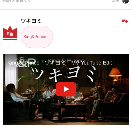
問題を報告する
山本
playlist_add
ツキヨミ
9
位
King&Prince
King & Prince「ツキヨミ」MV YouTube Edit