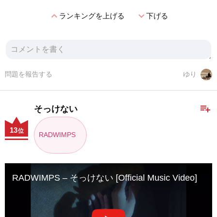
expand_less
expand_more
ランキングを上げる
下げる
問題を報告する
ゆり
playlist_add
そっけない
13
位
RADWIMPS
RADWIMPS – そっけない [Official Music Video]