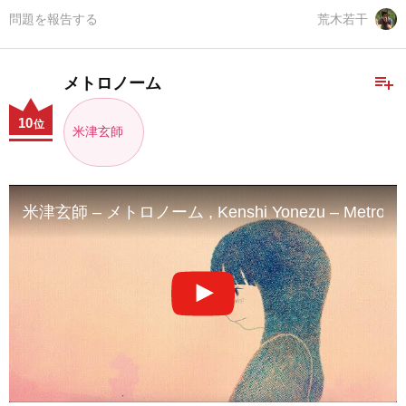
問題を報告する
荒木若干
playlist_add
メトロノーム
10
位
米津玄師
米津玄師 – メトロノーム , Kenshi Yonezu – Metron