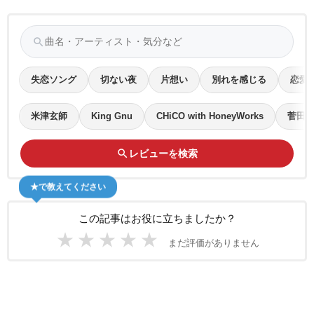
search
失恋ソング
切ない夜
片想い
別れを感じる
恋愛
米津玄師
King Gnu
CHiCO with HoneyWorks
菅田
search
レビューを検索
★で教えてください
この記事はお役に立ちましたか？
★
★
★
★
★
まだ評価がありません