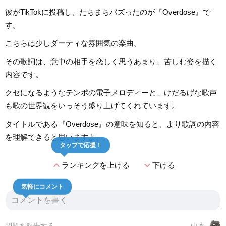
彼がTikTokに投稿し、たちまちバズったのが『Overdose』で
す。
こちらは少しダーティな雰囲気の楽曲。
その歌詞は、意中の相手を恋しく思うあまり、苦しむ姿を描く
内容です。
クセになるようなテンポの電子メロディーと、けだるげな歌声
も歌の世界観をいっそう盛り上げてくれています。
タイトルである『Overdose』の意味を知ると、より歌詞の内容
を理解できると思いますよ。
タップで応援！
expand_less
expand_more
ランキングを上げる
下げる
気軽にコメント