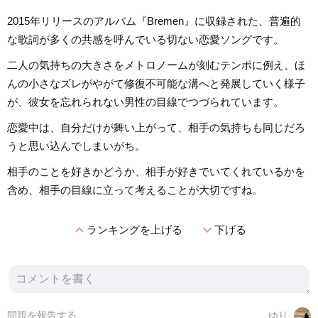
2015年リリースのアルバム『Bremen』に収録された、普遍的
な歌詞が多くの共感を呼んでいる切ない恋愛ソングです。
二人の気持ちの大きさをメトロノームが刻むテンポに例え、ほ
んの小さなズレがやがて修復不可能な溝へと発展していく様子
が、彼女を忘れられない男性の目線でつづられています。
恋愛中は、自分だけが舞い上がって、相手の気持ちも同じだろ
うと思い込んでしまいがち。
相手のことを好きかどうか、相手が好きでいてくれているかを
含め、相手の目線に立って考えることが大切ですね。
expand_less
expand_more
ランキングを上げる
下げる
問題を報告する
ゆり