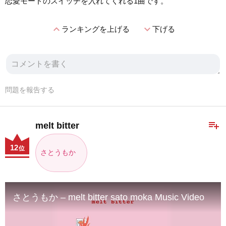
恋愛モードのスイッチを入れてくれる1曲です。
expand_less
expand_more
ランキングを上げる
下げる
問題を報告する
playlist_add
melt bitter
12
位
さとうもか
さとうもか – melt bitter sato moka Music Video