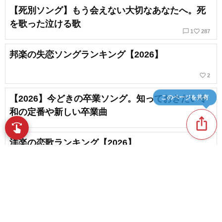
【死別ソング】もう会えない大切なあなたへ。死
を歌った泣ける歌
chat_bubble_outline
favorite_border
1
287
邦楽の失恋ソングランキング【2026】
favorite_border
2
このページを共有
【2026】今どきの卒業ソング。知っておきたい令
和の定番や新しい卒業曲
ios_share
favorite_border
4
swipe
指先で音楽をブラウズ
洋楽の恋歌ランキング【2026】
【涙腺崩壊】心が震えるほど泣ける歌＆歌詞が心
に染みる感動する曲
chat_bubble_outline
favorite_border
content_copy
10
85