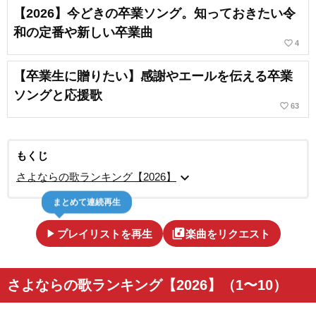
【2026】今どきの卒業ソング。知っておきたい令
和の定番や新しい卒業曲
favorite_border
4
【卒業生に贈りたい】感謝やエールを伝える卒業
ソングと応援歌
favorite_border
63
もくじ
expand_more
さよならの歌ランキング【2026】
まとめて連続再生
play_arrow
library_music
プレイリストを再生
楽曲をリクエスト
さよならの歌ランキング【2026】（1〜10）