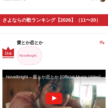
さよならの歌ランキング【2026】（11〜20）
playlist_add
愛とか恋とか
11
位
Novelbright
Novelbright – 愛とか恋とか [Official Music Video]