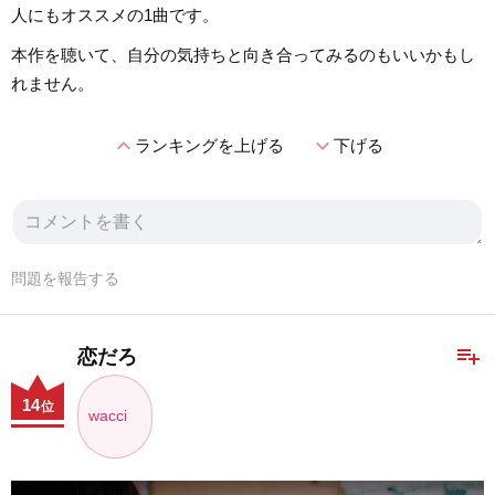
人にもオススメの1曲です。
本作を聴いて、自分の気持ちと向き合ってみるのもいいかもし
れません。
expand_less
expand_more
ランキングを上げる
下げる
問題を報告する
playlist_add
恋だろ
14
位
wacci