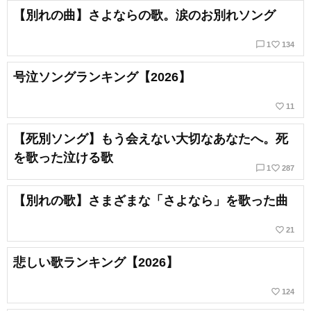
【別れの曲】さよならの歌。涙のお別れソング
chat_bubble_outline
favorite_border
1
134
号泣ソングランキング【2026】
favorite_border
11
【死別ソング】もう会えない大切なあなたへ。死
を歌った泣ける歌
chat_bubble_outline
favorite_border
1
287
【別れの歌】さまざまな「さよなら」を歌った曲
favorite_border
21
悲しい歌ランキング【2026】
favorite_border
124