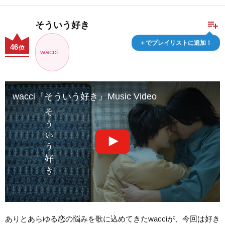
playlist_add
そういう好き
＋でプレイリストに追加！
46
位
wacci
wacci『そういう好き』Music Video
ありとあらゆる恋の悩みを歌に込めてきたwacciが、今回は好き