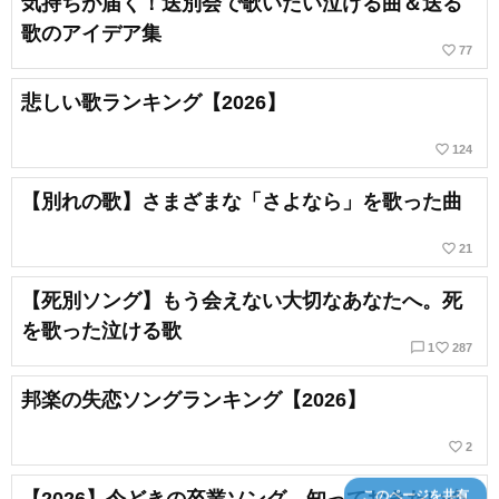
気持ちが届く！送別会で歌いたい泣ける曲＆送る
歌のアイデア集
favorite_border
77
悲しい歌ランキング【2026】
favorite_border
124
【別れの歌】さまざまな「さよなら」を歌った曲
favorite_border
21
【死別ソング】もう会えない大切なあなたへ。死
を歌った泣ける歌
chat_bubble_outline
favorite_border
1
287
邦楽の失恋ソングランキング【2026】
favorite_border
2
【2026】今どきの卒業ソング。知っておきたい令
このページを共有