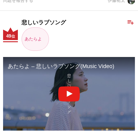
問題を報告する
伊藤祐太
playlist_add
悲しいラブソング
49
位
あたらよ
あたらよ – 悲しいラブソング(Music Video)