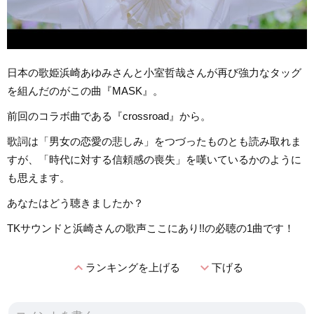
日本の歌姫浜崎あゆみさんと小室哲哉さんが再び強力なタッグ
を組んだのがこの曲『MASK』。
前回のコラボ曲である『crossroad』から。
歌詞は「男女の恋愛の悲しみ」をつづったものとも読み取れま
すが、「時代に対する信頼感の喪失」を嘆いているかのように
も思えます。
あなたはどう聴きましたか？
TKサウンドと浜崎さんの歌声ここにあり!!の必聴の1曲です！
expand_less
expand_more
ランキングを上げる
下げる