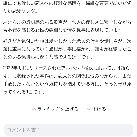
誰にでも優しい恋人への複雑な感情を、繊細な言葉で紡いだ切
ない恋愛ソング。
あたらよの透明感のある歌声が、恋人の優しさに安心しながら
も不安を感じる女性の繊細な心情を見事に表現しています。
好きだと気付いた頃は愛おしかった恋人の仕草や優しさが、次
第に重荷になっていく過程が丁寧に描かれ、誰もが経験したこ
とのある気持ちに深く共感できるはずです。
2022年3月にリリースされたアルバム『極夜において月は語ら
ず』に収録された本作は、恋人との関係に悩みながらも、まだ
手放したくないという気持ちを抱えている方に、そっと寄り添
ってくれる1曲です。
expand_less
expand_more
ランキングを上げる
下げる