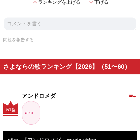
expand_less
expand_more
ランキングを上げる
下げる
問題を報告する
さよならの歌ランキング【2026】（51〜60）
playlist_add
アンドロメダ
51
位
aiko