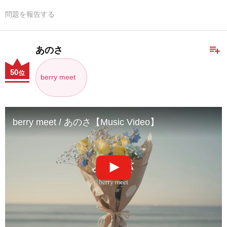
問題を報告する
playlist_add
あのさ
50
位
berry meet
berry meet / あのさ【Music Video】