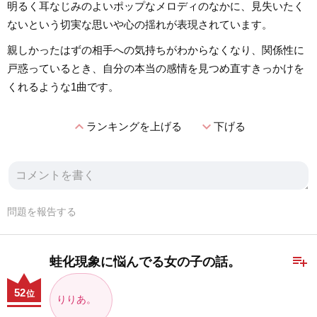
明るく耳なじみのよいポップなメロディのなかに、見失いたく
ないという切実な思いや心の揺れが表現されています。
親しかったはずの相手への気持ちがわからなくなり、関係性に
戸惑っているとき、自分の本当の感情を見つめ直すきっかけを
くれるような1曲です。
expand_less
expand_more
ランキングを上げる
下げる
問題を報告する
playlist_add
蛙化現象に悩んでる女の子の話。
52
位
りりあ。