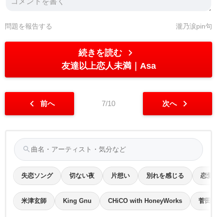
問題を報告する
瀧乃涙pin句
chevron_right
続きを読む
友達以上恋人未満
Asa
chevron_left
chevron_right
前へ
7/10
次へ
search
失恋ソング
切ない夜
片想い
別れを感じる
恋愛
米津玄師
King Gnu
CHiCO with HoneyWorks
菅田