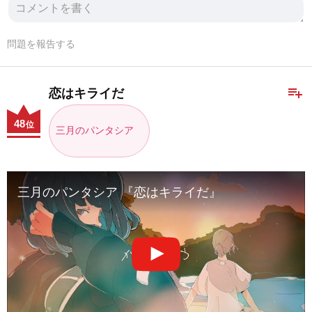
問題を報告する
playlist_add
恋はキライだ
48
位
三月のパンタシア
三月のパンタシア 『恋はキライだ』