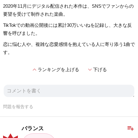
2020年11月にデジタル配信された本作は、SNSでファンからの
要望を受けて制作された楽曲。
TikTokでの動画公開後には累計30万いいねを記録し、大きな反
響を呼びました。
恋に悩む人や、複雑な恋愛感情を抱えている人に寄り添う1曲で
す。
expand_less
expand_more
ランキングを上げる
下げる
問題を報告する
playlist_add
バランス