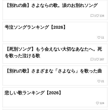
【別れの曲】さよならの歌。涙のお別れソング
chat_bubble_outline
favorite_border
1
134
号泣ソングランキング【2026】
favorite_border
11
【死別ソング】もう会えない大切なあなたへ。死
を歌った泣ける歌
chat_bubble_outline
favorite_border
1
287
【別れの歌】さまざまな「さよなら」を歌った曲
favorite_border
21
悲しい歌ランキング【2026】
favorite_border
124