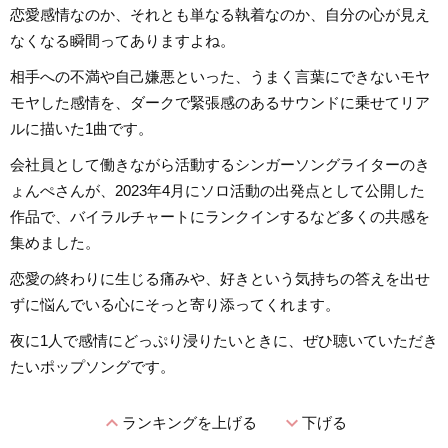
恋愛感情なのか、それとも単なる執着なのか、自分の心が見え
なくなる瞬間ってありますよね。
相手への不満や自己嫌悪といった、うまく言葉にできないモヤ
モヤした感情を、ダークで緊張感のあるサウンドに乗せてリア
ルに描いた1曲です。
会社員として働きながら活動するシンガーソングライターのき
ょんぺさんが、2023年4月にソロ活動の出発点として公開した
作品で、バイラルチャートにランクインするなど多くの共感を
集めました。
恋愛の終わりに生じる痛みや、好きという気持ちの答えを出せ
ずに悩んでいる心にそっと寄り添ってくれます。
夜に1人で感情にどっぷり浸りたいときに、ぜひ聴いていただき
たいポップソングです。
expand_less
expand_more
ランキングを上げる
下げる