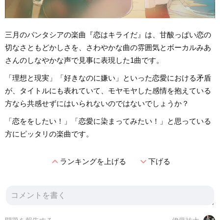
三月のパンタシアの楽曲『恋はキライだ』は、甘酸っぱい恋の
切なさともどかしさを、さわやかな曲の雰囲気とボーカルみあ
さんのしなやかな声で見事に表現した1曲です。
「理想と現実」「好きなのに嫌い」といった恋愛における矛盾
が、タイトルにも表れていて、モヤモヤした感情を抱えている
方なら共感せずにはいられないのではないでしょうか？
「恋ををしたい！」「恋愛に染まってみたい！」と思っている
方にピッタリの楽曲です。
expand_less
expand_more
ランキングを上げる
下げる