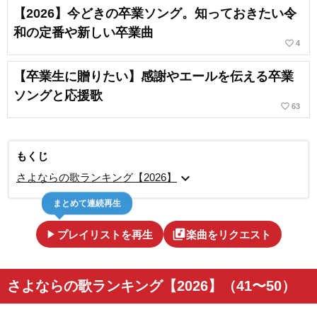
【2026】今どきの卒業ソング。知っておきたい令
和の定番や新しい卒業曲
favorite_border
4
【卒業生に贈りたい】感謝やエールを伝える卒業
ソングと応援歌
favorite_border
63
もくじ
expand_more
さよならの歌ランキング【2026】
まとめて連続再生
play_arrow
library_music
プレイリストを再生
楽曲をリクエスト
さよならの歌ランキング【2026】（41〜50）