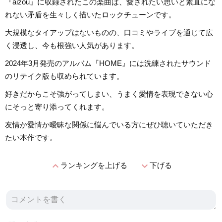
『aizou』に収録されたこの楽曲は、愛されたい思いと素直にな
れない矛盾を生々しく描いたロックチューンです。
大規模なタイアップはないものの、口コミやライブを通じて広
く浸透し、今も根強い人気があります。
2024年3月発売のアルバム『HOME』には洗練されたサウンド
のリテイク版も収められています。
好きだからこそ強がってしまい、うまく愛情を表現できない心
にそっと寄り添ってくれます。
友情か愛情か曖昧な関係に悩んでいる方にぜひ聴いていただき
たい本作です。
expand_less
expand_more
ランキングを上げる
下げる