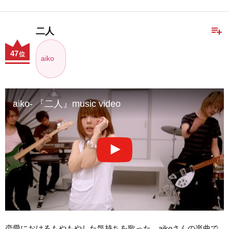
playlist_add
二人
47
位
aiko
aiko- 『二人』music video
恋愛におけるもやもやした気持ちを歌った、aikoさんの楽曲で