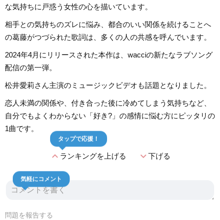
な気持ちに戸惑う女性の心を描いています。
相手との気持ちのズレに悩み、都合のいい関係を続けることへ
の葛藤がつづられた歌詞は、多くの人の共感を呼んでいます。
2024年4月にリリースされた本作は、wacciの新たなラブソング
配信の第一弾。
松井愛莉さん主演のミュージックビデオも話題となりました。
恋人未満の関係や、付き合った後に冷めてしまう気持ちなど、
自分でもよくわからない「好き?」の感情に悩む方にピッタリの
1曲です。
タップで応援！
expand_less
expand_more
ランキングを上げる
下げる
気軽にコメント
問題を報告する