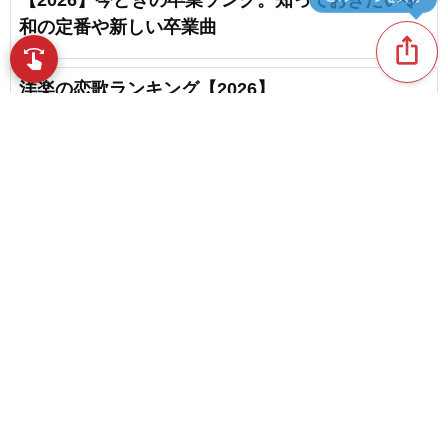
和の定番や新しい卒業曲
ios_share
favorite_border
4
swipe
指先で音楽をブラウズ
洋楽の恋歌ランキング【2026】
【涙腺崩壊】心が震えるほど泣ける歌＆歌詞が心
に染みる感動する曲
chat_bubble_outline
favorite_border
content_copy
10
85
米津玄師の卒業ソング・入学ソング・人気曲ラン
play_arrow
キング【2026】
favorite_border
3
favorite_border
【卒業生に贈りたい】感謝やエールを伝える卒業
ソングと応援歌
favorite_border
63
人気の恋歌ランキング【2026】