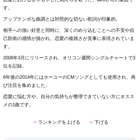
す。
アップテンポな曲調とは対照的な切ない歌詞が印象的。
相手への強い好意と同時に、深くのめり込むことへの不安や自
己防衛の感情が描かれ、恋愛の複雑さが見事に表現されていま
す。
2008年3月にリリースされ、オリコン週間シングルチャートで3
位を記録。
6年後の2014年にはホーユーのCMソングとしても使用され、再
び注目を集めました。
恋愛に悩む方や、自分の気持ちが整理できていない方にオスス
メの1曲です。
expand_less
expand_more
ランキングを上げる
下げる