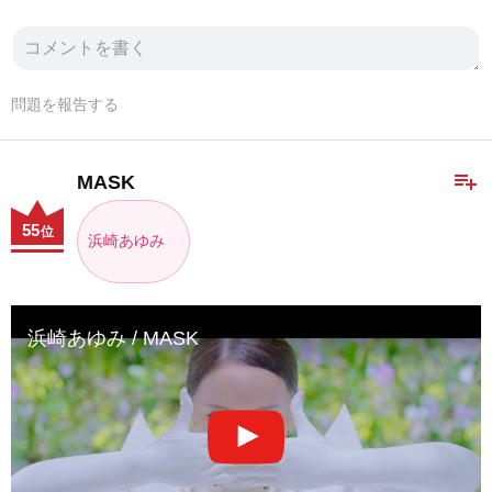
問題を報告する
playlist_add
MASK
55
位
浜崎あゆみ
浜崎あゆみ / MASK