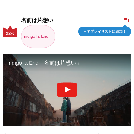
playlist_add
名前は片想い
＋でプレイリストに追加！
22
位
indigo la End
indigo la End「名前は片想い」