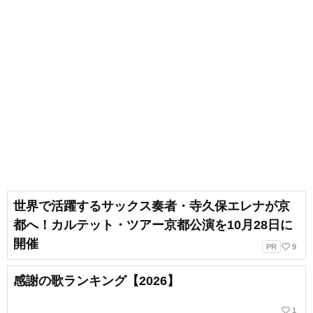
世界で活躍するサックス奏者・寺久保エレナが京
都へ！カルテット・ツアー京都公演を10月28日に
開催
favorite_border
PR
9
感謝の歌ランキング【2026】
favorite_border
1