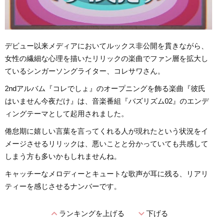
デビュー以来メディアにおいてルックス非公開を貫きながら、
女性の繊細な心理を描いたリリックの楽曲でファン層を拡大し
ているシンガーソングライター、コレサワさん。
2ndアルバム『コレでしょ』のオープニングを飾る楽曲『彼氏
はいません今夜だけ』は、音楽番組『バズリズム02』のエンデ
ィングテーマとして起用されました。
倦怠期に嬉しい言葉を言ってくれる人が現れたという状況をイ
メージさせるリリックは、悪いことと分かっていても共感して
しまう方も多いかもしれませんね。
キャッチーなメロディーとキュートな歌声が耳に残る、リアリ
ティーを感じさせるナンバーです。
expand_less
expand_more
ランキングを上げる
下げる