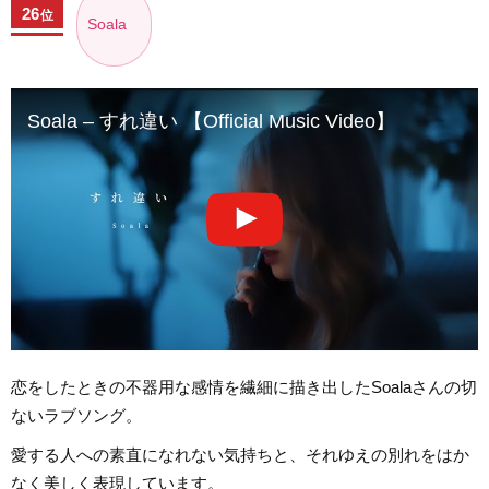
26
位
Soala
Soala – すれ違い 【Official Music Video】
恋をしたときの不器用な感情を繊細に描き出したSoalaさんの切
ないラブソング。
愛する人への素直になれない気持ちと、それゆえの別れをはか
なく美しく表現しています。