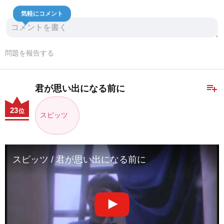
気軽にコメント
問題を報告する
playlist_add
君が思い出になる前に
23
位
スピッツ
スピッツ / 君が思い出になる前に