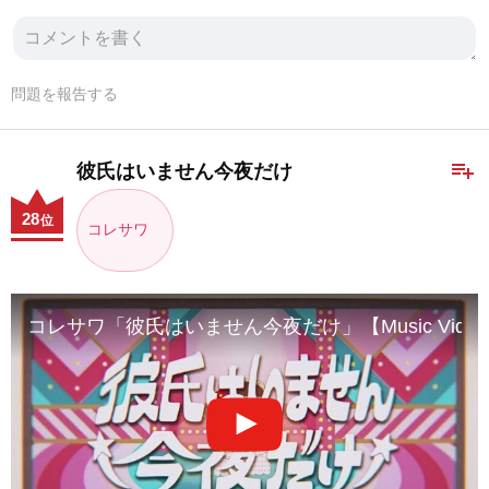
問題を報告する
playlist_add
彼氏はいません今夜だけ
28
位
コレサワ
コレサワ「彼氏はいません今夜だけ」【Music Vide