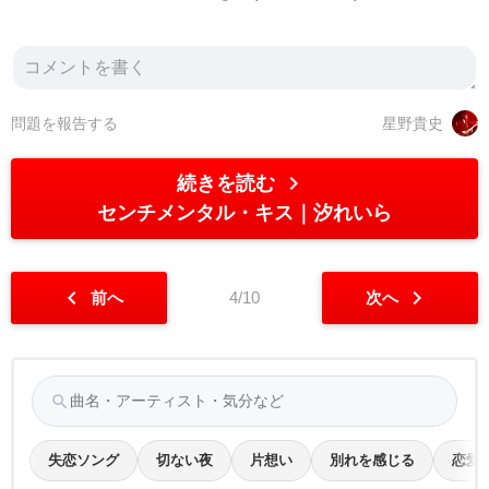
問題を報告する
星野貴史
chevron_right
続きを読む
センチメンタル・キス
汐れいら
chevron_left
chevron_right
前へ
4/10
次へ
search
失恋ソング
切ない夜
片想い
別れを感じる
恋愛