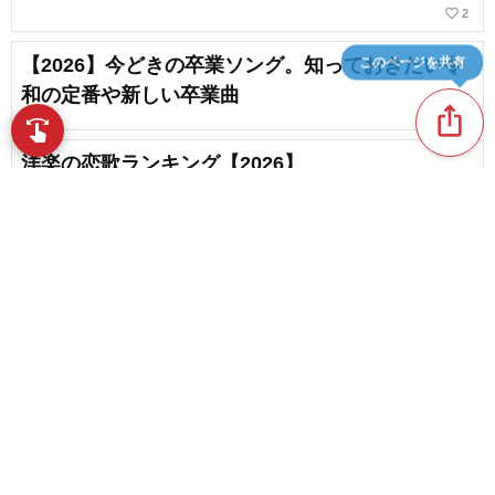
favorite_border
2
このページを共有
【2026】今どきの卒業ソング。知っておきたい令
和の定番や新しい卒業曲
ios_share
favorite_border
4
swipe
指先で音楽をブラウズ
洋楽の恋歌ランキング【2026】
【涙腺崩壊】心が震えるほど泣ける歌＆歌詞が心
に染みる感動する曲
chat_bubble_outline
favorite_border
content_copy
10
85
米津玄師の卒業ソング・入学ソング・人気曲ラン
play_arrow
キング【2026】
favorite_border
3
favorite_border
【卒業生に贈りたい】感謝やエールを伝える卒業
ソングと応援歌