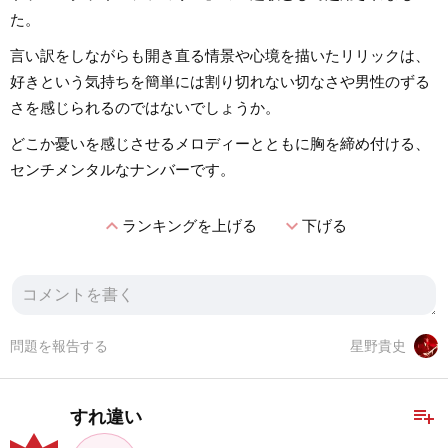
た。
言い訳をしながらも開き直る情景や心境を描いたリリックは、
好きという気持ちを簡単には割り切れない切なさや男性のずる
さを感じられるのではないでしょうか。
どこか憂いを感じさせるメロディーとともに胸を締め付ける、
センチメンタルなナンバーです。
expand_less
expand_more
ランキングを上げる
下げる
問題を報告する
星野貴史
playlist_add
すれ違い