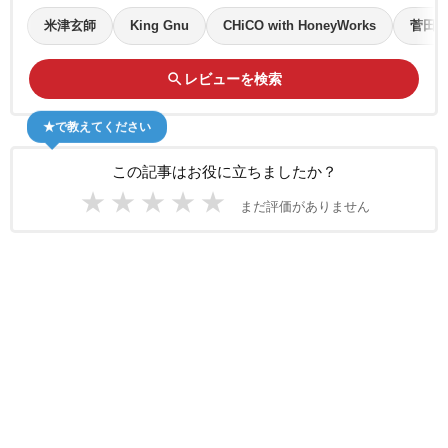
米津玄師
King Gnu
CHiCO with HoneyWorks
菅田
search
レビューを検索
★で教えてください
この記事はお役に立ちましたか？
★
★
★
★
★
まだ評価がありません