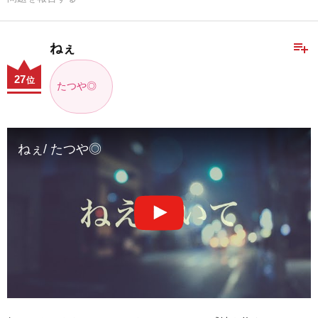
playlist_add
ねぇ
27
位
たつや◎
ねぇ/ たつや◎