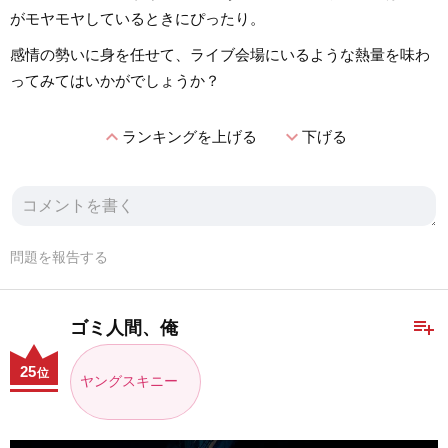
がモヤモヤしているときにぴったり。
感情の勢いに身を任せて、ライブ会場にいるような熱量を味わ
ってみてはいかがでしょうか？
expand_less
expand_more
ランキングを上げる
下げる
問題を報告する
playlist_add
ゴミ人間、俺
25
位
ヤングスキニー