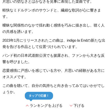
片思いの切なさとはかなさを見事に表現した楽曲です。
軽快なミドルテンポのサウンドと、繊細な歌詞が心に響きま
す。
曖昧な関係性のなかで揺れ動く感情を巧みに描き出し、聴く人
の共感を誘います。
2023年1月にリリースされたこの曲は、indigo la Endの新たな出
発を告げる作品として位置づけられています。
バンド初の日本武道館公演でも披露され、ファンから大きな反
響を呼びました。
恋愛感情に戸惑いを感じている方や、片思いの経験がある方に
オススメです。
この曲を聴いて、自分の気持ちと向き合ってみてはいかがでし
ょうか。
タップで応援！
expand_less
expand_more
ランキングを上げる
下げる