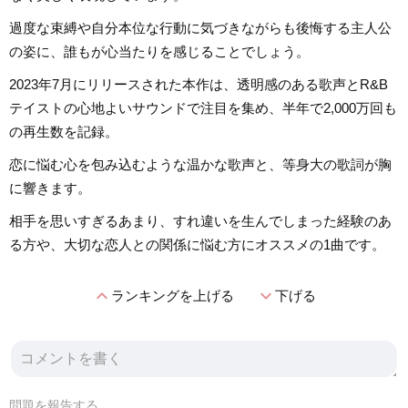
過度な束縛や自分本位な行動に気づきながらも後悔する主人公
の姿に、誰もが心当たりを感じることでしょう。
2023年7月にリリースされた本作は、透明感のある歌声とR&B
テイストの心地よいサウンドで注目を集め、半年で2,000万回も
の再生数を記録。
恋に悩む心を包み込むような温かな歌声と、等身大の歌詞が胸
に響きます。
相手を思いすぎるあまり、すれ違いを生んでしまった経験のあ
る方や、大切な恋人との関係に悩む方にオススメの1曲です。
expand_less
expand_more
ランキングを上げる
下げる
問題を報告する