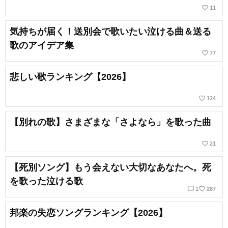
favorite_border
11
気持ちが届く！送別会で歌いたい泣ける曲＆送る
歌のアイデア集
favorite_border
77
悲しい歌ランキング【2026】
favorite_border
124
【別れの歌】さまざまな「さよなら」を歌った曲
favorite_border
21
【死別ソング】もう会えない大切なあなたへ。死
を歌った泣ける歌
chat_bubble_outline
favorite_border
1
287
邦楽の失恋ソングランキング【2026】