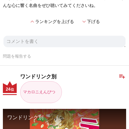
んな心に響く名曲をぜひ聴いてみてくださいね。
expand_less
expand_more
ランキングを上げる
下げる
問題を報告する
playlist_add
ワンドリンク別
24
位
マカロニえんぴつ
ワンドリンク別