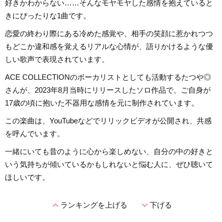
好きかわからない……そんなモヤモヤした感情を抱えていると
きにぴったりな1曲です。
恋愛の終わり際にある冷めた感覚や、相手の笑顔に惹かれつつ
もどこか違和感を覚えるリアルな心情が、語りかけるような優
しい歌声で表現されています。
ACE COLLECTIONのボーカリストとしても活動するたつや◎
さんが、2023年8月当時にリリースしたソロ作品で、ご自身が
17歳の頃に抱いた不器用な感情を元に制作されています。
この楽曲は、YouTubeなどでリリックビデオが公開され、共感
を呼んでいます。
一緒にいても昔のように心から楽しめない、自分の中の好きと
いう気持ちが傾いているかもしれないと悩む人に、ぜひ聴いて
ほしいです。
expand_less
expand_more
ランキングを上げる
下げる