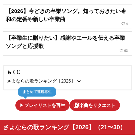
【2026】今どきの卒業ソング。知っておきたい令
和の定番や新しい卒業曲
favorite_border
4
【卒業生に贈りたい】感謝やエールを伝える卒業
ソングと応援歌
favorite_border
63
もくじ
expand_more
さよならの歌ランキング【2026】
まとめて連続再生
play_arrow
library_music
プレイリストを再生
楽曲をリクエスト
さよならの歌ランキング【2026】（21〜30）