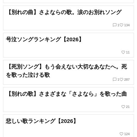
【別れの曲】さよならの歌。涙のお別れソング
chat_bubble_outline
favorite_border
1
134
号泣ソングランキング【2026】
favorite_border
11
【死別ソング】もう会えない大切なあなたへ。死
を歌った泣ける歌
chat_bubble_outline
favorite_border
1
287
【別れの歌】さまざまな「さよなら」を歌った曲
favorite_border
21
悲しい歌ランキング【2026】
favorite_border
124