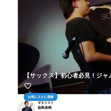
【サックス】初心者必見！ジャ
favorite_border
お気に入りに登録
ギタリスト
副島俊樹