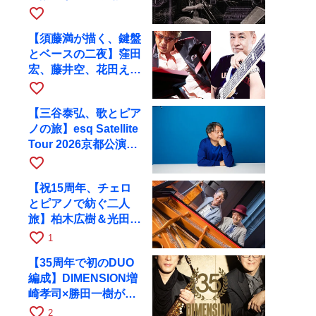
ツアーで9月4日に京
favorite_border
都へ
【須藤満が描く、鍵盤
とベースの二夜】窪田
宏、藤井空、花田えみ
と京都RAGで共演
favorite_border
【三谷泰弘、歌とピア
ノの旅】esq Satellite
Tour 2026京都公演を
10月に開催
favorite_border
【祝15周年、チェロ
とピアノで紡ぐ二人
旅】柏木広樹＆光田健
一が11月12日に京都
favorite_border
1
RAGへ
【35周年で初のDUO
編成】DIMENSION増
崎孝司×勝田一樹が10
月11日に京都RAGへ
favorite_border
2