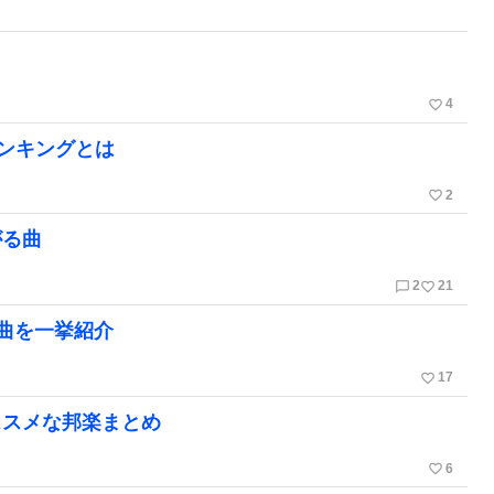
favorite_border
4
ランキングとは
favorite_border
2
がる曲
chat_bubble_outline
favorite_border
2
21
曲を一挙紹介
favorite_border
17
ススメな邦楽まとめ
favorite_border
6