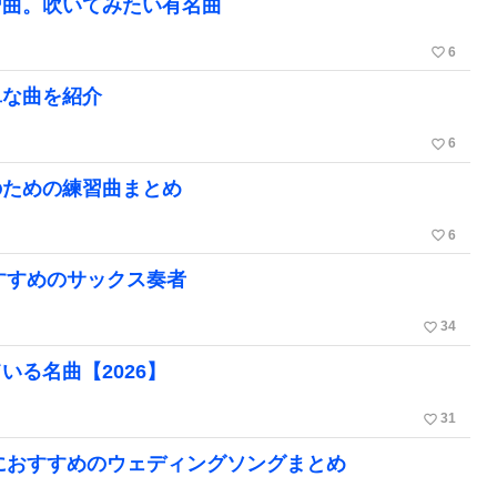
習曲。吹いてみたい有名曲
favorite_border
6
単な曲を紹介
favorite_border
6
のための練習曲まとめ
favorite_border
6
すすめのサックス奏者
favorite_border
34
る名曲【2026】
favorite_border
31
宴におすすめのウェディングソングまとめ