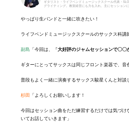
ギタリスト・ライフベンドミュージックスクール代表・SLO
グライティング。教室経営にも力を入れ、主にセッション
ールのブログhttp://lifebendmusicschool.com/blog/
やっぱり生バンドと一緒に吹きたい！
ライフベンドミュージックスクールのサックス科講
副島
「今回は、『
大好評のジャムセッションで〇〇
ギターにとってサックスは同じフロント楽器で、音
普段もよく一緒に演奏するサックス駿星くんと対談
杉田
「よろしくお願いします！
今回はセッション曲をただ練習するだけでは気づけ
いてお話していきます」