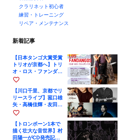
クラリネット初心者
練習・トレーニング
リペア・メンテナンス
新着記事
【日本タンゴ大賞受賞
トリオが京都へ】トリ
オ・ロス・ファンダン
ゴスが10月9日にRAG
favorite_border
で公演
【川口千里、京都でリ
リースライブ】菰口雄
矢・高橋佳輝・友田ジ
ュンと9月28日にRAG
favorite_border
へ
【トロンボーン1本で
描く壮大な音世界】村
田陽一がCD発売記念