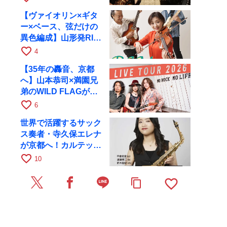
【ヴァイオリン×ギタ
ー×ベース、弦だけの
異色編成】山形発RIM
が初全国ツアーで8月
favorite_border
4
17日にRAGへ
【35年の轟音、京都
へ】山本恭司×満園兄
弟のWILD FLAGが8
月6日にRAGでライブ
favorite_border
6
世界で活躍するサック
ス奏者・寺久保エレナ
が京都へ！カルテッ
ト・ツアー京都公演を
favorite_border
10
10月28日に開催
favorite_border
content_copy