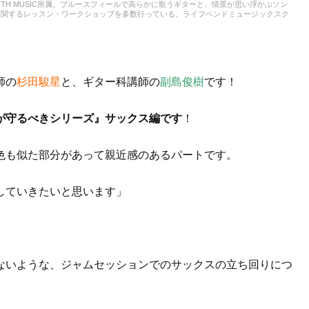
TH MUSIC所属。ブルースフィールで高らかに歌うギターと、情景が思い浮かぶソン
に関するレッスン・ワークショップを多数行っている。ライフベンドミュージックスク
師の
杉田駿星
と、ギター科講師の
副島俊樹
です！
が守るべきシリーズ』サックス編です
！
色も似た部分があって親近感のあるパートです。
していきたいと思います」
ないような、ジャムセッションでのサックスの立ち回りにつ