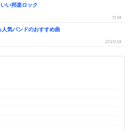
こいい邦楽ロック
favorite_border
14
る人気バンドのおすすめ曲
chat_bubble_outline
favorite_border
1
13