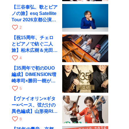
【三谷泰弘、歌とピア
ノの旅】esq Satellite
Tour 2026京都公演を
10月に開催
favorite_border
2
【祝15周年、チェロ
とピアノで紡ぐ二人
旅】柏木広樹＆光田健
一が11月12日に京都
favorite_border
4
RAGへ
【35周年で初のDUO
編成】DIMENSION増
崎孝司×勝田一樹が10
月11日に京都RAGへ
favorite_border
5
【ヴァイオリン×ギタ
ー×ベース、弦だけの
異色編成】山形発RIM
が初全国ツアーで8月
favorite_border
8
17日にRAGへ