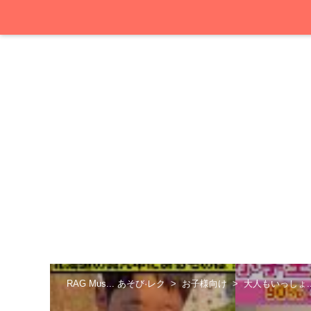
RAG Mus... あそび·レク
お子様向け
大人もいっしょ.