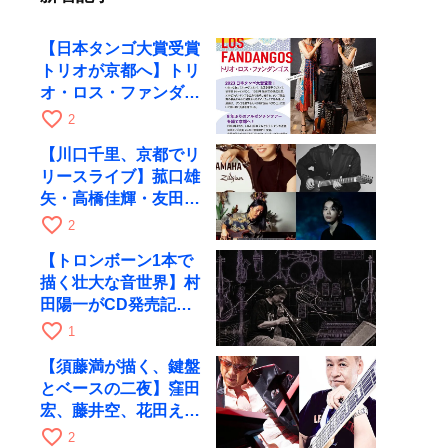
【日本タンゴ大賞受賞
トリオが京都へ】トリ
オ・ロス・ファンダン
ゴスが10月9日にRAG
favorite_border
2
で公演
【川口千里、京都でリ
リースライブ】菰口雄
矢・高橋佳輝・友田ジ
ュンと9月28日にRAG
favorite_border
2
へ
【トロンボーン1本で
描く壮大な音世界】村
田陽一がCD発売記念
ツアーで9月4日に京
favorite_border
1
都へ
【須藤満が描く、鍵盤
とベースの二夜】窪田
宏、藤井空、花田えみ
と京都RAGで共演
favorite_border
2