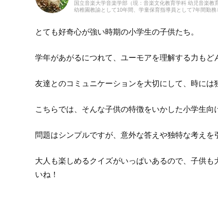
国立音楽大学音楽学部（現：音楽文化教育学科 幼児音楽教
幼稚園教諭として10年間、学童保育指導員として7年間勤
育だけでなく、日本文化や伝承遊び、レクリエーションな
フリーランスライター、企画、編集の仕事を通して楽しい
しての経験を活かし、インプットとアウトプットを大切に
とても好奇心が強い時期の小学生の子供たち。
手作り、おもちゃ、お絵描き、伝承あそび、アウトドア、
学年があがるにつれて、ユーモアを理解する力もど
友達とのコミュニケーションを大切にして、時には
こちらでは、そんな子供の特徴をいかした小学生向
問題はシンプルですが、意外な答えや独特な考えを
大人も楽しめるクイズがいっぱいあるので、子供も
いね！