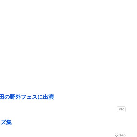
町田の野外フェスに出演
PR
イズ集
favorite_border
145