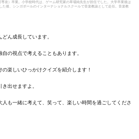
育専攻）卒業。小学校時代は、ゲーム研究家の草場純先生が担任でした。大学卒業後は
務した後、シンガポールのインターナショナルスクールで音楽教諭として赴任。音楽教
ども伝える活動をおこない、多くの子供たちと関わってきました。その後、小学館にて
大人との出会いもへて、伝えることの楽しさを経験。教育現場で培った視点と編集者と
音楽や子供に関わる分野を中心に実践に役立つ情報をお届けします。趣味は楽器、歌、
本、工作、クラフト。特技はコマ技。
んどん成長しています。
独自の視点で考えることもあります。
けの楽しいひっかけクイズを紹介します！
引き出せますよ。
大人も一緒に考えて、笑って、楽しい時間を過ごしてくださ