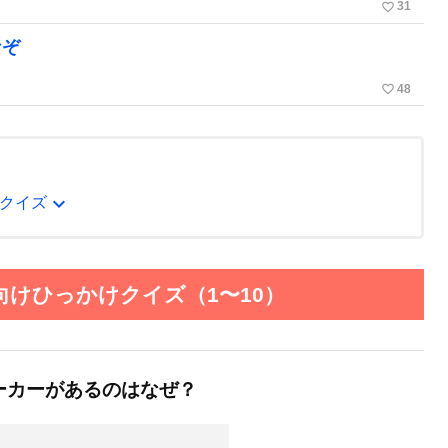
favorite_border
31
なぞ
favorite_border
48
expand_more
クイズ
けひっかけクイズ（1〜10）
ーカーがあるのはなぜ？