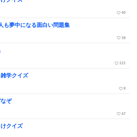
favorite_border
40
人も夢中になる面白い問題集
favorite_border
39
集
favorite_border
121
る雑学クイズ
favorite_border
9
ぞなぞ
favorite_border
47
向けクイズ