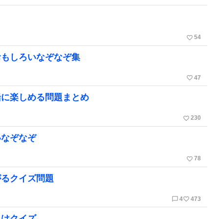
favorite_border
54
おもしろいなぞなぞ集
favorite_border
47
緒に楽しめる問題まとめ
favorite_border
230
いなぞなぞ
favorite_border
78
がるクイズ問題
chat_bubble_outline
favorite_border
4
473
向けクイズ