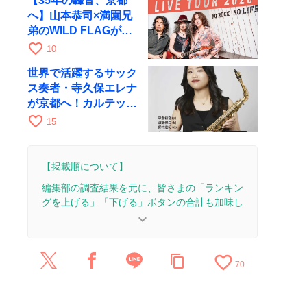
【35年の轟音、京都
へ】山本恭司×満園兄
弟のWILD FLAGが8
月6日にRAGでライブ
favorite_border
10
世界で活躍するサック
ス奏者・寺久保エレナ
が京都へ！カルテッ
ト・ツアー京都公演を
favorite_border
15
10月28日に開催
【掲載順について】
編集部の調査結果を元に、皆さまの「ランキン
グを上げる」「下げる」ボタンの合計も加味し
て決まります。
keyboard_arrow_down
【更新履歴】
favorite_border
content_copy
2025/9/14：1本のレビューを追加・更新。
70
2025/5/29：記事を公開しました。