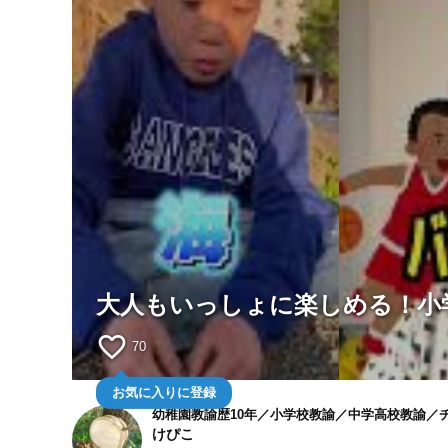
大人もいっしょに楽しめる！小
favorite_border
70
お気に入りに登録
幼稚園教諭歴10年／小学校教諭／中学高校教諭／チ
けぴこ