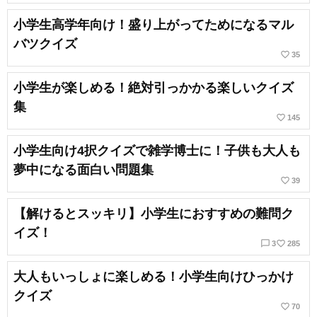
小学生高学年向け！盛り上がってためになるマル
バツクイズ
favorite_border
35
小学生が楽しめる！絶対引っかかる楽しいクイズ
集
favorite_border
145
小学生向け4択クイズで雑学博士に！子供も大人も
夢中になる面白い問題集
favorite_border
39
【解けるとスッキリ】小学生におすすめの難問ク
イズ！
chat_bubble_outline
favorite_border
3
285
大人もいっしょに楽しめる！小学生向けひっかけ
クイズ
favorite_border
70