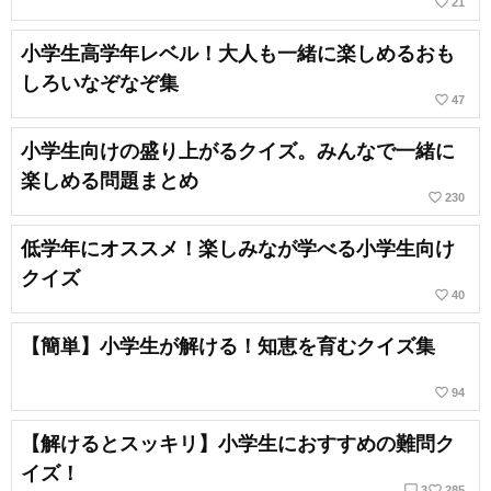
favorite_border
21
小学生高学年レベル！大人も一緒に楽しめるおも
しろいなぞなぞ集
favorite_border
47
小学生向けの盛り上がるクイズ。みんなで一緒に
楽しめる問題まとめ
favorite_border
230
低学年にオススメ！楽しみなが学べる小学生向け
クイズ
favorite_border
40
【簡単】小学生が解ける！知恵を育むクイズ集
favorite_border
94
【解けるとスッキリ】小学生におすすめの難問ク
イズ！
chat_bubble_outline
favorite_border
3
285