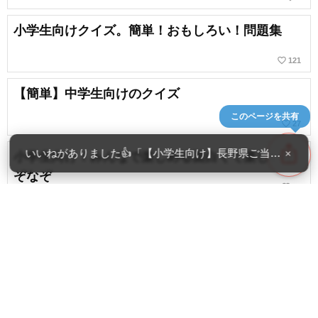
小学生向けクイズ。簡単！おもしろい！問題集
favorite_border
121
【簡単】中学生向けのクイズ
このページを共有
favorite_border
27
ios_share
いいねがありました👍「【小学生向け】長野県ご当地クイズ
×
小学生向け！みんなで楽しめる面白くて楽しいな
ぞなぞ
favorite_border
78
【簡単】小学生向けのなぞなぞ
favorite_border
71
content_copy
小学生高学年向け三択クイズ。考える力がつく楽
しい問題
favorite_border
39