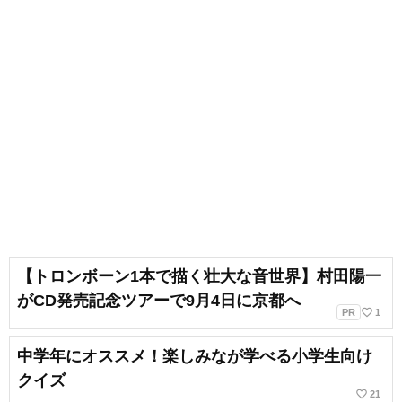
【トロンボーン1本で描く壮大な音世界】村田陽一
がCD発売記念ツアーで9月4日に京都へ
favorite_border
PR
1
中学年にオススメ！楽しみなが学べる小学生向け
クイズ
favorite_border
21