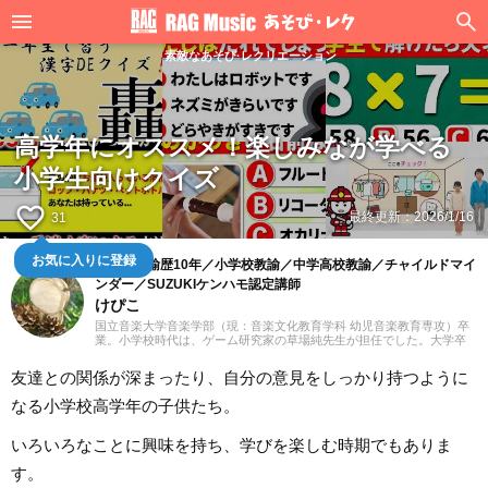
素敵なあそび·レクリエーション
高学年にオススメ！楽しみなが学べる
小学生向けクイズ
favorite_border
最終更新：
2026/1/16
31
お気に入りに登録
幼稚園教諭歴10年／小学校教諭／中学高校教諭／チャイルドマイ
ンダー／SUZUKIケンハモ認定講師
けぴこ
国立音楽大学音楽学部（現：音楽文化教育学科 幼児音楽教育専攻）卒
業。小学校時代は、ゲーム研究家の草場純先生が担任でした。大学卒
業後は幼稚園教諭として10年間、学童保育指導員として7年間勤務した
後、シンガポールのインターナショナルスクールで音楽教諭として赴
友達との関係が深まったり、自分の意見をしっかり持つように
任。音楽教育だけでなく、日本文化や伝承遊び、レクリエーションな
ども伝える活動をおこない、多くの子供たちと関わってきました。そ
なる小学校高学年の子供たち。
の後、小学館にてフリーランスライター、企画、編集の仕事を通して
楽しい大人との出会いもへて、伝えることの楽しさを経験。教育現場
で培った視点と編集者としての経験を活かし、インプットとアウトプ
いろいろなことに興味を持ち、学びを楽しむ時期でもありま
ットを大切に音楽や子供に関わる分野を中心に実践に役立つ情報をお
届けします。趣味は楽器、歌、手作り、おもちゃ、お絵描き、伝承あ
す。
そび、アウトドア、本、工作、クラフト。特技はコマ技。