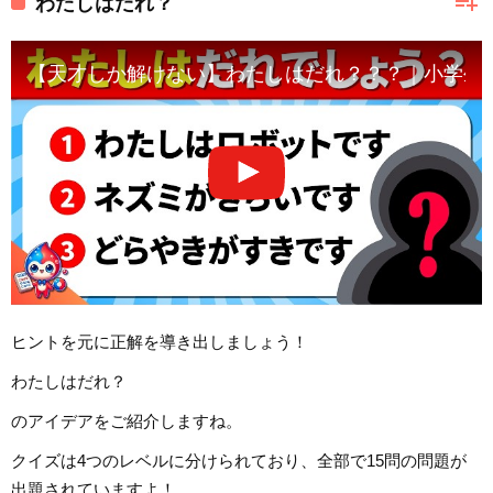
playlist_add
わたしはだれ？
【天才しか解けない】わたしはだれ？？？｜小学生
ヒントを元に正解を導き出しましょう！
わたしはだれ？
のアイデアをご紹介しますね。
クイズは4つのレベルに分けられており、全部で15問の問題が
出題されていますよ！