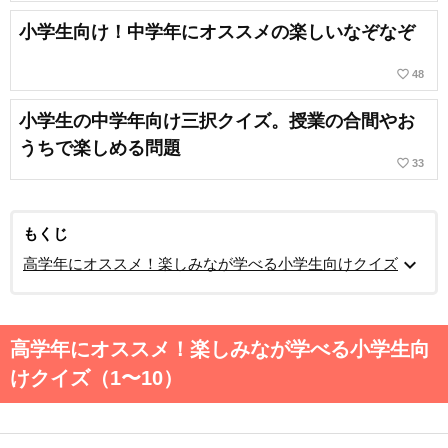
小学生向け！中学年にオススメの楽しいなぞなぞ
favorite_border
48
小学生の中学年向け三択クイズ。授業の合間やお
うちで楽しめる問題
favorite_border
33
もくじ
expand_more
高学年にオススメ！楽しみなが学べる小学生向けクイズ
高学年にオススメ！楽しみなが学べる小学生向
けクイズ（1〜10）