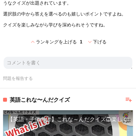
うなクイズが出題されています。
選択肢の中から答えを選べるのも嬉しいポイントですよね。
クイズを楽しみながら学びを深められそうですね。
expand_less
expand_more
ランキングを上げる
1
下げる
問題を報告する
playlist_add
英語これな〜んだクイズ
【英語・子供向け】これな～んだクイズ🦁楽しく学