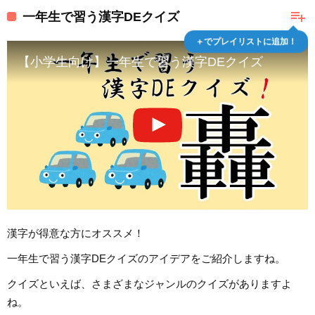
playlist_add
一年生で習う漢字DEクイズ
＋でプレイリストに追加！
【小学生向け】一年生で習う漢字DEクイズ
漢字が得意な方にオススメ！
一年生で習う漢字DEクイズのアイデアをご紹介しますね。
クイズといえば、さまざまなジャンルのクイズがありますよ
ね。