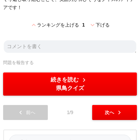
アです！
expand_less
expand_more
ランキングを上げる
1
下げる
問題を報告する
chevron_right
続きを読む
県鳥クイズ
chevron_left
chevron_right
前へ
1/9
次へ