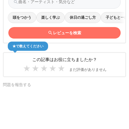
search
頭をつかう
楽しく学ぶ
休日の過ごし方
子どもと一緒
search
レビューを検索
★で教えてください
この記事はお役に立ちましたか？
★
★
★
★
★
まだ評価がありません
問題を報告する