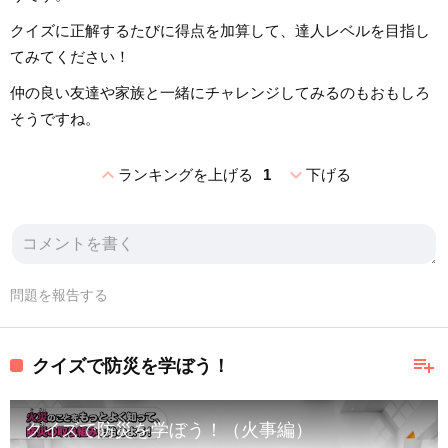
クイズに正解するたびに得点を加算して、達人レベルを目指し
てみてください！
仲の良い友達や家族と一緒にチャレンジしてみるのもおもしろ
そうですね。
expand_less
expand_more
ランキングを上げる
1
下げる
問題を報告する
playlist_add
クイズで防災を学ぼう！
クイズで防災を学ぼう！（火事編）