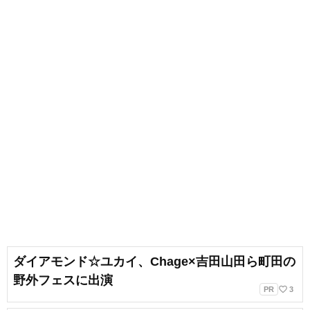
出会いもへて、伝えることの楽し
さを経験。教育現場で培った視点
と編集者としての経験を活かし、
インプットとアウトプットを大切
に音楽や子供に関わる分野を中心
に実践に役立つ情報をお届けしま
す。趣味は楽器、歌、手作り、お
もちゃ、お絵描き、伝承あそび、
アウトドア、本、工作、クラフ
ト。特技はコマ技。
ダイアモンド☆ユカイ、Chage×吉田山田ら町田の
野外フェスに出演
favorite_border
PR
3