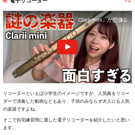
playlist_add
電子リコーダー
管楽器初心者へ神アイテム「Clarii mini」が想
リコーダーといえば小学生のイメージですが、人気曲をリコー
ダーで演奏した動画などもあり、子供のみならず大人にも人気
の楽器ですよね。
そこで自宅練習用に適した電子リコーダーを紹介したいと思い
ます。