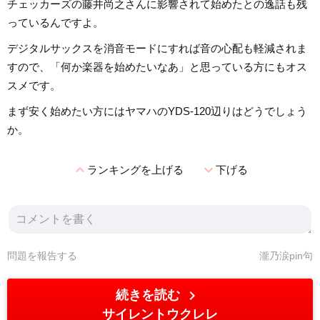
チェッカーズの藤井尚之さんに影響されて始めたとの逸話も残
っているんですよ。
デジタルサックスを消音モードにすれば音の心配も軽減されま
すので、「何か楽器を始めたいなあ」と思っている方にもオス
スメです。
まず安く始めたい方にはヤマハのYDS-120辺りはどうでしょう
か。
expand_less
expand_more
ランキングを上げる
下げる
問題を報告する
瀧乃涙pin句
chevron_right
続きを読む
サイレントウクレレ