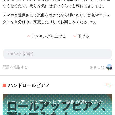
なくなるため、周りを気にせずいくらでも練習できますよ。
スマホと連動させて楽曲を聴きながら弾いたり、音色やエフェ
クトを自分好みに変更したりしてお楽しみくださいね。
expand_less
expand_more
ランキングを上げる
下げる
問題を報告する
ささしな
playlist_add
ハンドロールピアノ
ロールアップピアノをピアノ講師が弾いてみた！ロールピアノレビュ