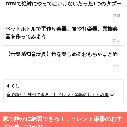
DTMで絶対にやってはいけないたった1つのタブー
favorite_border
16
ペットボトルで手作り楽器。笛や打楽器、民族楽
器を作ってみよう
favorite_border
35
【音楽系知育玩具】音を楽しめるおもちゃまとめ
favorite_border
3
もくじ
expand_more
家で静かに練習できる！サイレント楽器のおすすめ集
家で静かに練習できる！サイレント楽器のおす
すめ集（11〜20）