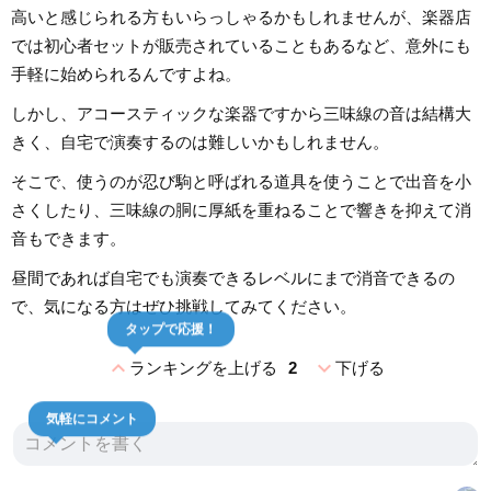
高いと感じられる方もいらっしゃるかもしれませんが、楽器店
では初心者セットが販売されていることもあるなど、意外にも
手軽に始められるんですよね。
しかし、アコースティックな楽器ですから三味線の音は結構大
きく、自宅で演奏するのは難しいかもしれません。
そこで、使うのが忍び駒と呼ばれる道具を使うことで出音を小
さくしたり、三味線の胴に厚紙を重ねることで響きを抑えて消
音もできます。
昼間であれば自宅でも演奏できるレベルにまで消音できるの
で、気になる方はぜひ挑戦してみてください。
タップで応援！
expand_less
expand_more
ランキングを上げる
2
下げる
気軽にコメント