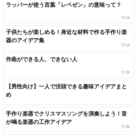
ラッパーが使う言葉「レペゼン」の意味って？
favorite_border
14
子供たちが楽しめる！身近な材料で作る手作り楽
器のアイデア集
favorite_border
13
作曲ができる人、できない人
favorite_border
20
【男性向け】一人で没頭できる趣味アイデアまと
め
手作り楽器でクリスマスソングを演奏しよう！音
が鳴る楽器の工作アイデア
favorite_border
45