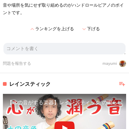
音や場所を気にせず取り組めるのがハンドロールピアノのポイ
ントです。
expand_less
expand_more
ランキングを上げる
下げる
問題を報告する
mayumi
playlist_add
レインスティック
【水の音がする楽器】レインスティック の鳴らし方