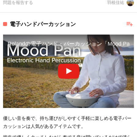
問題を報告する
羽根佳祐
playlist_add
電子ハンドパーカッション
Rolandの電子ハンド・パーカッション「Mood P
優しい音を奏で、持ち運びがしやすく手軽に楽しめる電子パー
カッションは人気があるアイテムです。