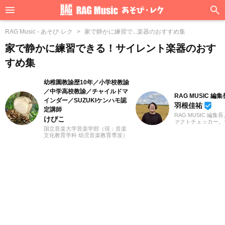
RAG Music - あそび·レク
家で静かに練習で...楽器のおすすめ集
家で静かに練習できる！サイレント楽器のおす
すめ集
幼稚園教諭歴10年／小学校教諭
／中学高校教諭／チャイルドマ
RAG MUSIC 編集
インダー／SUZUKIケンハモ認
羽根佳祐
beenhere
定講師
RAG MUSIC 編集
けぴこ
ァクトチェッカー。
での勤務や婚礼音響
国立音楽大学音楽学部（現：音楽
2016年からRAG M
文化教育学科 幼児音楽教育専攻）
一員に。小学校では
卒業。小学校時代は、ゲーム研究
中学校では吹奏楽で
家の草場純先生が担任でした。大
ト、高校以降はバン
学卒業後は幼稚園教諭として10年
と、さまざまな楽器
間、学童保育指導員として7年間勤
楽曲紹介記事をはじ
務した後、シンガポールのインタ
楽フェスの紹介記事
ーナショナルスクールで音楽教諭
ートなど、自身の音
として赴任。音楽教育だけでな
までの業務で培った
く、日本文化や伝承遊び、レクリ
日々記事を制作して
エーションなども伝える活動をお
は国内外のロックは
こない、多くの子供たちと関わっ
近ではJ-POPも広
てきました。その後、小学館にて
います。
フリーランスライター、企画、編
集の仕事を通して楽しい大人との