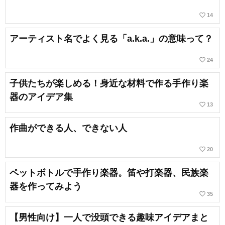
favorite_border
14
アーティスト名でよく見る「a.k.a.」の意味って？
favorite_border
24
子供たちが楽しめる！身近な材料で作る手作り楽
器のアイデア集
favorite_border
13
作曲ができる人、できない人
favorite_border
20
ペットボトルで手作り楽器。笛や打楽器、民族楽
器を作ってみよう
favorite_border
35
【男性向け】一人で没頭できる趣味アイデアまと