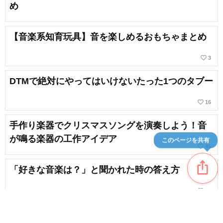
め
【音楽系知育玩具】音を楽しめるおもちゃまとめ
favorite_border
3
DTMで絶対にやってはいけないたった1つのタブー
favorite_border
16
手作り楽器でクリスマスソングを演奏しよう！音
が鳴る楽器の工作アイデア
このページを共有
favorite_border
45
ios_share
「好きな音楽は？」と聞かれた時の答え方
favorite_border
13
よく聞くことば「バイブス」ってどんな意味？