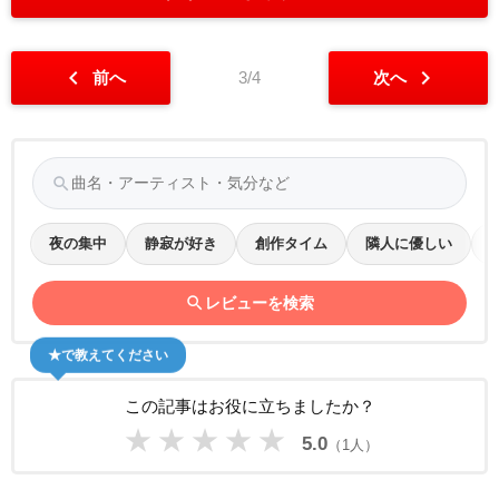
chevron_left
chevron_right
前へ
3/4
次へ
search
夜の集中
静寂が好き
創作タイム
隣人に優しい
search
レビューを検索
★で教えてください
この記事はお役に立ちましたか？
★
★
★
★
★
5.0
（1人）