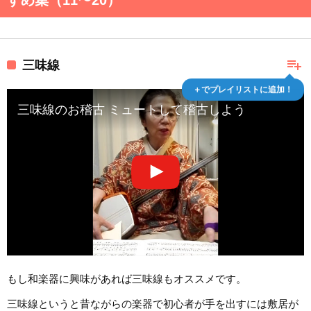
playlist_add
三味線
＋でプレイリストに追加！
三味線のお稽古 ミュートして稽古しよう
もし和楽器に興味があれば三味線もオススメです。
三味線というと昔ながらの楽器で初心者が手を出すには敷居が