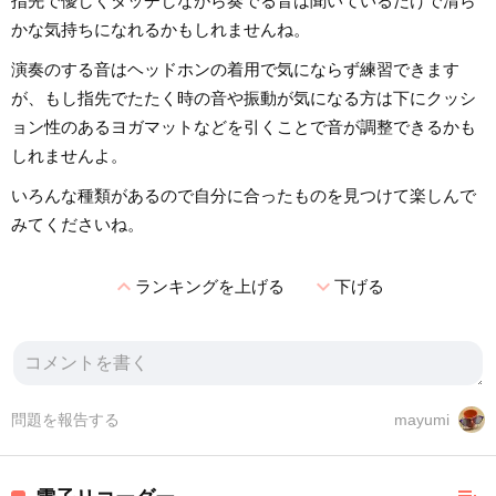
指先で優しくタッチしながら奏でる音は聞いているだけで清ら
かな気持ちになれるかもしれませんね。
演奏のする音はヘッドホンの着用で気にならず練習できます
が、もし指先でたたく時の音や振動が気になる方は下にクッシ
ョン性のあるヨガマットなどを引くことで音が調整できるかも
しれませんよ。
いろんな種類があるので自分に合ったものを見つけて楽しんで
みてくださいね。
expand_less
expand_more
ランキングを上げる
下げる
問題を報告する
mayumi