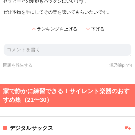
セラピーとの愛称もバツグンにいいです。
ぜひ本物を手にしてその音を聴いてもらいたいです。
expand_less
expand_more
ランキングを上げる
下げる
問題を報告する
瀧乃涙pin句
家で静かに練習できる！サイレント楽器のおす
すめ集（21〜30）
playlist_add
デジタルサックス