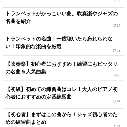
favorite_border
8
トランペットがかっこいい曲。吹奏楽やジャズの
名曲を紹介
favorite_border
14
トランペットの名曲｜一度聴いたら忘れられな
い！印象的な楽曲を厳選
favorite_border
21
【吹奏楽】初心者におすすめ！練習にもピッタリ
の名曲＆人気曲集
favorite_border
3
【初級】初めての練習曲はコレ！大人のピアノ初
心者におすすめの定番練習曲
favorite_border
44
【初心者】まずはこの曲から！ジャズ初心者のた
めの練習曲まとめ
favorite_border
6