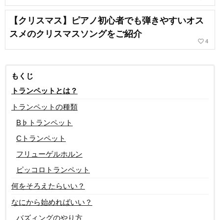
【クリスマス】ピアノ初心者でも弾きやすいオス
スメのクリスマスソングをご紹介
favorite_border
4
もくじ
トランペットとは？
トランペットの種類
B♭トランペット
Cトランペット
フリューゲルホルン
ピッコロトランペット
何をそろえたらいい？
なにから始めればいい？
バズィングのやり方