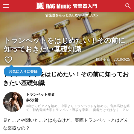
管楽器をもっと楽しむWebマガジン
トランペットをはじめたい！その前に
知っておきたい基礎知識
favorite_border
最終更新：
2018/3/25
お気に入りに登録
トランペットをはじめたい！その前に知ってお
きたい基礎知識
トランペット奏者
林沙希
4歳からピアノを始め、中学よりトランペットを始める。音楽高校を経
て、都内音楽大学トランペット専攻を卒業。 奏者だけではなく、アレ
ンジャーとしても活動をし、自身でオーケストラを立ち上げ等これま
でも自主企画ライブを毎年行う。 音楽アーティストのレコーディング
見たことや聞いたことはあるけど、実際トランペットとはどん
に参加し、全国公演オーケストラアレンジャーチームにも参加。
な楽器なの？