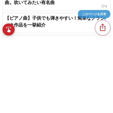
曲。吹いてみたい有名曲
favorite_border
6
このページを共有
【ピアノ曲】子供でも弾きやすい！簡単なクラシ
ック作品を一挙紹介
ios_share
swipe
favorite_border
17
指先で音楽をブラウズ
フルート初心者のための練習曲。おすすめの練習
曲
favorite_border
5
【ピアノ初心者向け】無料楽譜で今すぐ弾ける！
おすすめ練習曲を一挙紹介
content_copy
favorite_border
4
favorite_border
ピアノ初心者必見！一度は弾いておきたい定番ク
ラシック作品を厳選
favorite_border
5
【クリスマス】ピアノ初心者でも弾きやすいオス