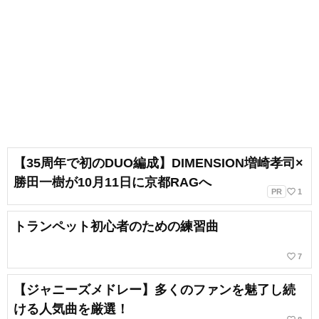
【35周年で初のDUO編成】DIMENSION増崎孝司×
勝田一樹が10月11日に京都RAGへ
favorite_border
PR
1
トランペット初心者のための練習曲
favorite_border
7
【ジャニーズメドレー】多くのファンを魅了し続
ける人気曲を厳選！