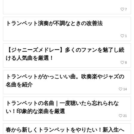
favorite_border
7
トランペット演奏が不調なときの改善法
favorite_border
1
【ジャニーズメドレー】多くのファンを魅了し続
ける人気曲を厳選！
favorite_border
8
トランペットがかっこいい曲。吹奏楽やジャズの
名曲を紹介
favorite_border
14
トランペットの名曲｜一度聴いたら忘れられな
い！印象的な楽曲を厳選
favorite_border
21
春から新しくトランペットをやりたい！新入生へ