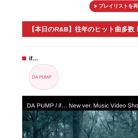
play_arrow
プレイリストを再
【本日のR&B】往年のヒット曲多数！
if…
DA PUMP
DA PUMP / if… New ver. Music Video Shor