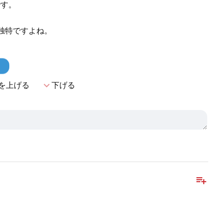
です。
独特ですよね。
！
expand_more
を上げる
下げる
playlist_add