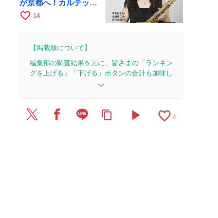
が京都へ！カルテッ
ト・ツアー京都公演を
favorite_border
14
10月28日に開催
【掲載順について】
編集部の調査結果を元に、皆さまの「ランキン
グを上げる」「下げる」ボタンの合計も加味し
て決まります。
keyboard_arrow_down
【更新履歴】
play_arrow
favorite_border
content_copy
2026/6/7：1本のレビューを追加・更新。
4
2026/6/4：1本のレビューを追加・更新。
2026/5/17：1本のレビューを追加・更新。
2026/2/4：1本のレビューを追加・更新。
2025/9/16：1本のレビューを追加・更新。
2025/8/27：1本のレビューを追加・更新。
2025/7/30：1本のレビューを追加・更新。
2025/3/4：1本のレビューを追加・更新。
2025/1/24：記事を公開しました。
2024/10/9：1本のレビューを追加・更新。
2024/3/13：2本のレビューを追加・更新。