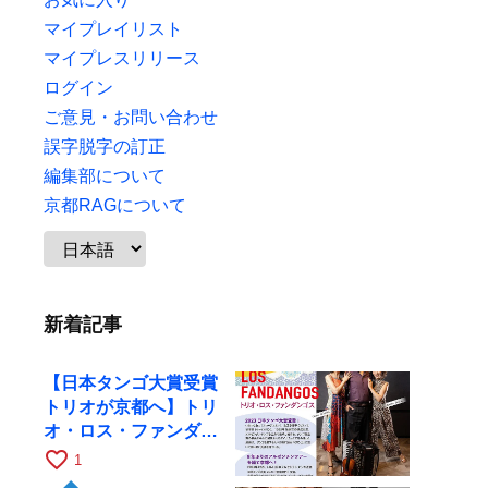
マイプレイリスト
マイプレスリリース
ログイン
ご意見・お問い合わせ
誤字脱字の訂正
編集部について
京都RAGについて
新着記事
【日本タンゴ大賞受賞
トリオが京都へ】トリ
オ・ロス・ファンダン
ゴスが10月9日にRAG
favorite_border
1
で公演