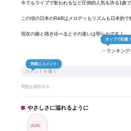
今でもライブで歌われるなど圧倒的人気を誇る1曲
この頃の日本のR&Bはメロディもリズムも日本的で
現在の曲と聴き比べるとその違いは明らかです！
タップで応援
expand_less
ランキング
気軽にコメント
問題を報告する
やさしさに溢れるように
JUJU