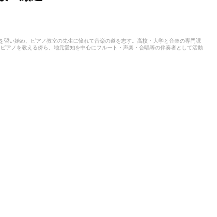
アノを習い始め、ピアノ教室の先生に憧れて音楽の道を志す。高校・大学と音楽の専門課
、ピアノを教える傍ら、地元愛知を中心にフルート・声楽・合唱等の伴奏者として活動
ことも多く、邦楽・洋楽・CM曲など、ジャンルを問わずなんでもピアノで弾いてみ
スタート。音楽をはじめさまざまなジャンルの執筆にあたっている。