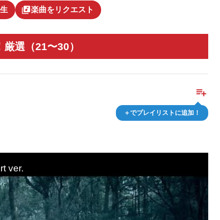
library_music
生
楽曲をリクエスト
厳選（21〜30）
playlist_add
＋でプレイリストに追加！
t ver.