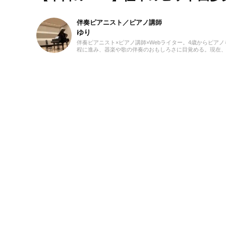
伴奏ピアニスト／ピアノ講師
ゆり
伴奏ピアニスト×ピアノ講師×Webライター。4歳からピ
程に進み、器楽や歌の伴奏のおもしろさに目覚める。現在
している。レッスンを通して生徒たちから流行の曲を教わる
るのが趣味。2021年より、Webライターとしての活動も