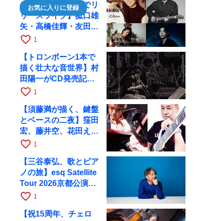
【川口千里、京都でリ
お気に入りに登録
リースライブ】菰口雄
矢・高橋佳輝・友田ジ
ュンと9月28日にRAG
favorite_border
1
へ
【トロンボーン1本で
描く壮大な音世界】村
田陽一がCD発売記念
ツアーで9月4日に京
favorite_border
1
都へ
【須藤満が描く、鍵盤
とベースの二夜】窪田
宏、藤井空、花田えみ
と京都RAGで共演
favorite_border
1
【三谷泰弘、歌とピア
ノの旅】esq Satellite
Tour 2026京都公演を
10月に開催
favorite_border
1
【祝15周年、チェロ