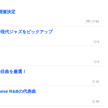
」開催決定
favorite_border
PR
62
や現代ジャズをピックアップ
favorite_border
9
favorite_border
4
の目曲を厳選！
favorite_border
15
se R&Bの代表曲
favorite_border
30