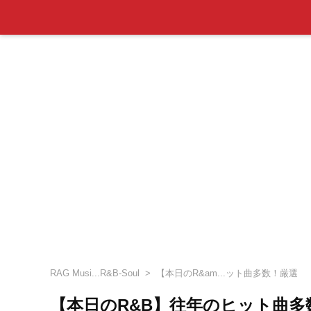
RAG Musi...R&B-Soul
【本日のR&am...ット曲多数！厳選
【本日のR&B】往年のヒット曲多