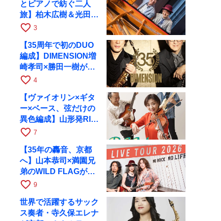
とピアノで紡ぐ二人
旅】柏木広樹＆光田健
一が11月12日に京都
favorite_border
3
RAGへ
【35周年で初のDUO
編成】DIMENSION増
崎孝司×勝田一樹が10
月11日に京都RAGへ
favorite_border
4
【ヴァイオリン×ギタ
ー×ベース、弦だけの
異色編成】山形発RIM
が初全国ツアーで8月
favorite_border
7
17日にRAGへ
【35年の轟音、京都
へ】山本恭司×満園兄
弟のWILD FLAGが8
月6日にRAGでライブ
favorite_border
9
世界で活躍するサック
ス奏者・寺久保エレナ