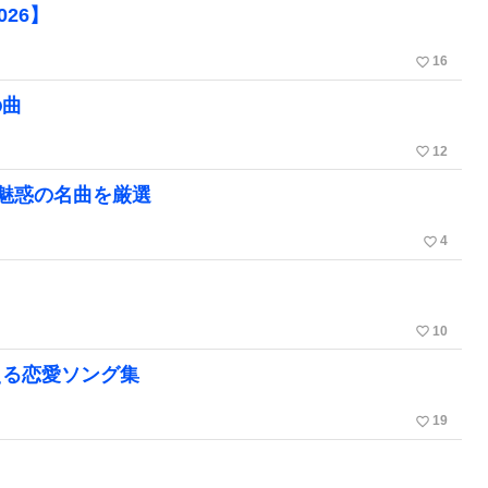
26】
favorite_border
16
の曲
favorite_border
12
魅惑の名曲を厳選
favorite_border
4
favorite_border
10
える恋愛ソング集
favorite_border
19