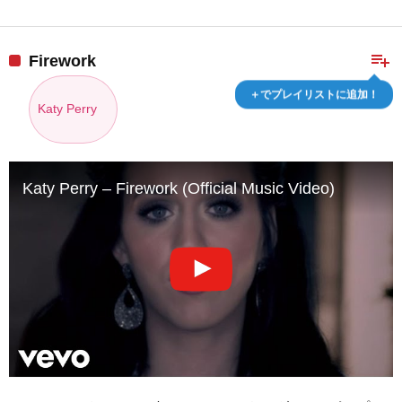
playlist_add
Firework
＋でプレイリストに追加！
Katy Perry
Katy Perry – Firework (Official Music Video)