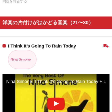
問題を報告する
洋楽の片付けがはかどる音楽（21〜30）
playlist_add
I Think It’s Going To Rain Today
Nina Simone
Nina Simone- I Think It’s Going To Rain Today + Lyri