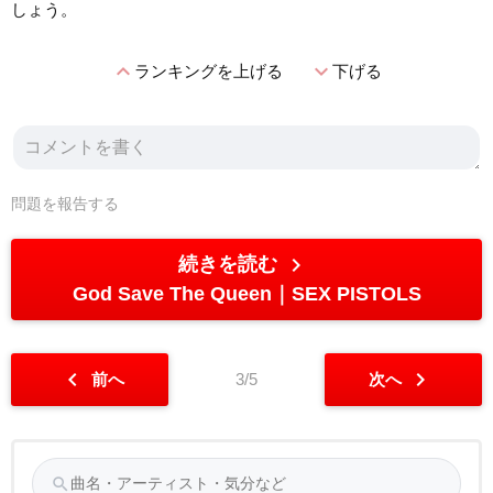
しょう。
expand_less
expand_more
ランキングを上げる
下げる
問題を報告する
chevron_right
続きを読む
God Save The Queen
SEX PISTOLS
chevron_left
chevron_right
前へ
3/5
次へ
search