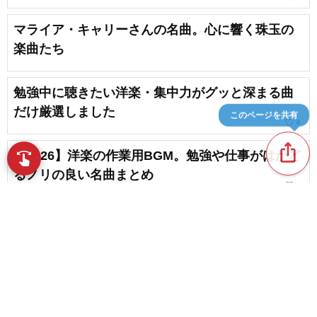
マライア・キャリーさんの名曲。心に響く珠玉の
楽曲たち
勉強中に聴きたい洋楽・集中力がグッと深まる曲
だけ厳選しました
このページを共有
favorite_border
4
ios_share
【2026】洋楽の作業用BGM。勉強や仕事がはかど
swipe
指先で音楽をブラウズ
るノリの良い名曲まとめ
favorite_border
1
ランニング・ジョギングで聴きたい洋楽
favorite_border
7
content_copy
勇気をくれる洋楽の就活応援ソング。世界の名
曲、人気曲
play_arrow
favorite_border
1