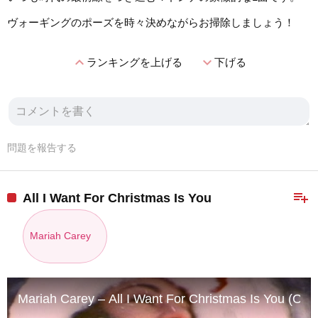
ヴォーギングのポーズを時々決めながらお掃除しましょう！
expand_less
expand_more
ランキングを上げる
下げる
問題を報告する
playlist_add
All I Want For Christmas Is You
Mariah Carey
Mariah Carey – All I Want For Christmas Is You (Offic