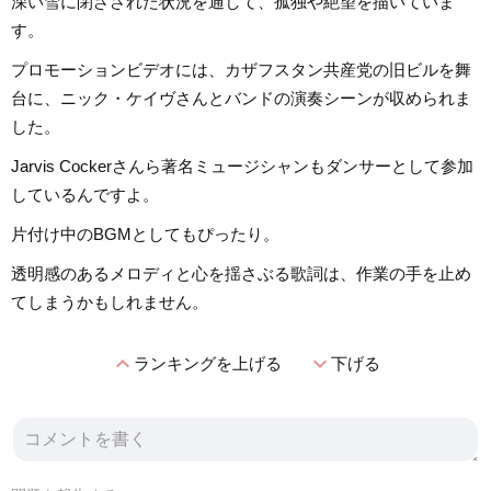
深い雪に閉ざされた状況を通して、孤独や絶望を描いていま
す。
プロモーションビデオには、カザフスタン共産党の旧ビルを舞
台に、ニック・ケイヴさんとバンドの演奏シーンが収められま
した。
Jarvis Cockerさんら著名ミュージシャンもダンサーとして参加
しているんですよ。
片付け中のBGMとしてもぴったり。
透明感のあるメロディと心を揺さぶる歌詞は、作業の手を止め
てしまうかもしれません。
expand_less
expand_more
ランキングを上げる
下げる