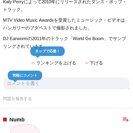
Katy Perryによって2010年にリリースされたダンス・ポップ・
トラック。
MTV Video Music Awardsを受賞したミュージック・ビデオは、
ハンガリーのブダペストで撮影されました。
DJ Earwormの2011年のトラック「World Go Boom」でサンプ
リングされています。
タップで応援！
expand_less
expand_more
ランキングを上げる
下げる
気軽にコメント
問題を報告する
playlist_add
Numb