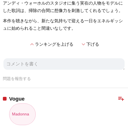
アンディ・ウォーホルのスタジオに集う実在の人物をモデルに
した歌詞は、掃除の合間に想像力を刺激してくれるでしょう。
本作を聴きながら、新たな気持ちで迎える一日をエネルギッシ
ュに始められること間違いなしです。
expand_less
expand_more
ランキングを上げる
下げる
問題を報告する
playlist_add
Vogue
Madonna