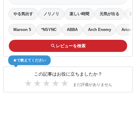
やる気出す
ノリノリ
楽しい時間
元気が出る
前
Maroon 5
*NSYNC
ABBA
Arch Enemy
Ariana 
search
レビューを検索
★で教えてください
この記事はお役に立ちましたか？
★
★
★
★
★
まだ評価がありません