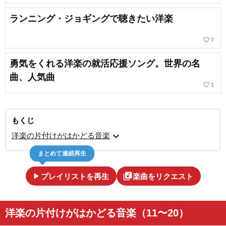
ランニング・ジョギングで聴きたい洋楽
favorite_border
7
勇気をくれる洋楽の就活応援ソング。世界の名
曲、人気曲
favorite_border
1
もくじ
expand_more
洋楽の片付けがはかどる音楽
まとめて連続再生
play_arrow
library_music
プレイリストを再生
楽曲をリクエスト
洋楽の片付けがはかどる音楽（11〜20）