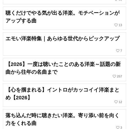
聴くだけでやる気が出る洋楽。モチベーションが
アップする曲
favorite_border
13
エモい洋楽特集｜あらゆる世代からピックアップ
favorite_border
7
【2026】一度は聴いたことのある洋楽～話題の新
曲から往年の名曲まで
favorite_border
257
【心を掴まれる】イントロがカッコイイ洋楽まと
め【2026】
favorite_border
12
落ち込んだ時に聴きたい洋楽。寄り添い前を向く
力をくれる曲
favorite_border
3