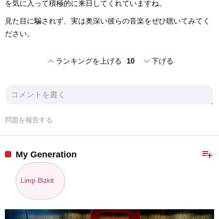
を気に入って積極的に来日してくれていますね。
見た目に騙されず、実は奥深い彼らの音楽をぜひ聴いてみてく
ださい。
expand_less
expand_more
ランキングを上げる
10
下げる
問題を報告する
playlist_add
My Generation
Limp Bizkit