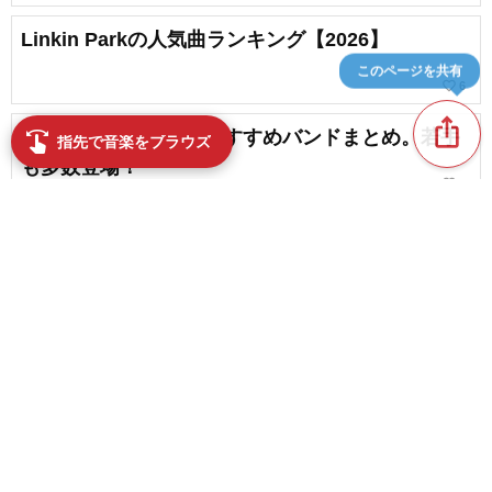
Linkin Parkの人気曲ランキング【2026】
このページを共有
favorite_border
6
ios_share
【2026】イギリスのおすすめバンドまとめ。若手
swipe
指先で音楽をブラウズ
も多数登場！
favorite_border
5
【2026】洋楽メタル好き必見！最新の人気曲、注
目曲まとめ
favorite_border
10
content_copy
人気の洋楽ガールズバンドランキング【2026】
play_arrow
favorite_border
1
【洋楽】カッコいいスリーピースバンド。おすす
favorite_border
めのトリオまとめ【2026】
favorite_border
3