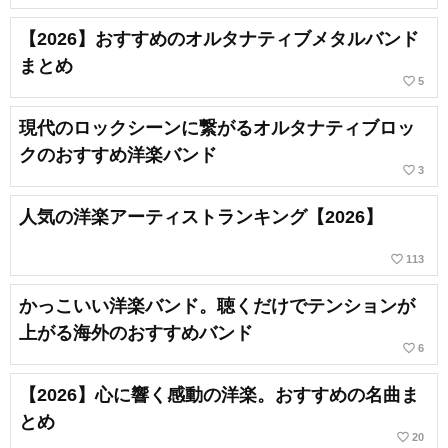
【2026】おすすめのオルタナティブメタルバンド
まとめ
favorite_border
5
現代のロックシーンに繋がるオルタナティブロッ
クのおすすめ洋楽バンド
favorite_border
3
人気の洋楽アーティストランキング【2026】
favorite_border
113
かっこいい洋楽バンド。聴くだけでテンションが
上がる海外のおすすめバンド
favorite_border
6
【2026】心に響く感動の洋楽。おすすめの名曲ま
とめ
favorite_border
20