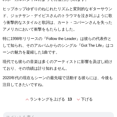
ヒップホップゆずりのねじれたリズムと変則的なギターサウン
ド、ジョナサン・デイビスさんのトラウマを泣き叫ぶように歌
う衝撃的なスタイルと歌詞は、カート・コバーンさんを失った
アメリカにおいて衝撃をもたらしました。
特に1998年リリースの『Follow the Leader』は彼らの代表作と
して知られ、そのアルバムからのシングル『Got The Life』はコ
ーンの魅力を凝縮した1曲です。
現代でも彼らの音楽は多くのアーティストに影響を及ぼし続け
ており、その功績は計り知れません。
2020年代の現在もシーンの最先端で活動する彼らには、今後も
注目してきたいですね。
expand_less
expand_more
ランキングを上げる
13
下げる