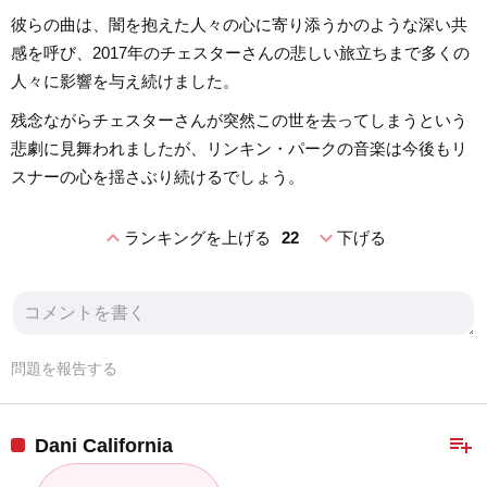
彼らの曲は、闇を抱えた人々の心に寄り添うかのような深い共
感を呼び、2017年のチェスターさんの悲しい旅立ちまで多くの
人々に影響を与え続けました。
残念ながらチェスターさんが突然この世を去ってしまうという
悲劇に見舞われましたが、リンキン・パークの音楽は今後もリ
スナーの心を揺さぶり続けるでしょう。
expand_less
expand_more
ランキングを上げる
22
下げる
問題を報告する
playlist_add
Dani California