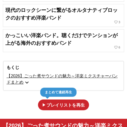
現代のロックシーンに繋がるオルタナティブロッ
クのおすすめ洋楽バンド
favorite_border
3
かっこいい洋楽バンド。聴くだけでテンションが
上がる海外のおすすめバンド
favorite_border
6
もくじ
【2026】ごった煮サウンドの魅力～洋楽ミクスチャーバン
expand_more
ドまとめ
まとめて連続再生
play_arrow
プレイリストを再生
【2026】ごった煮サウンドの魅力～洋楽ミクス