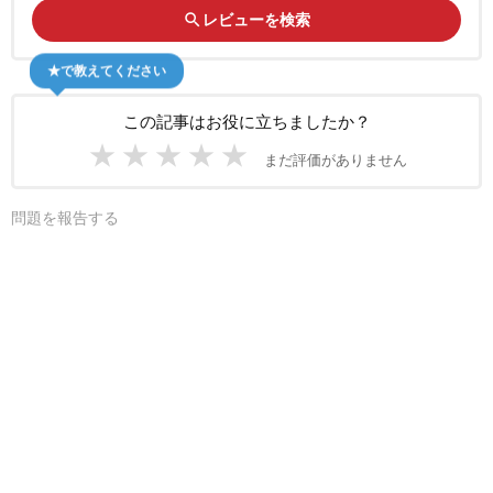
search
レビューを検索
★で教えてください
この記事はお役に立ちましたか？
★
★
★
★
★
まだ評価がありません
問題を報告する