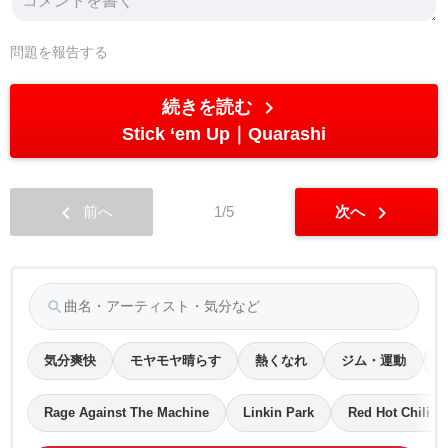
問題を報告する
chevron_right
続きを読む
Stick ‘em Up
Quarashi
chevron_left
chevron_right
前へ
1/5
次へ
search
気分爽快
モヤモヤ晴らす
熱くなれ
ジム・運動
Rage Against The Machine
Linkin Park
Red Hot Chili P