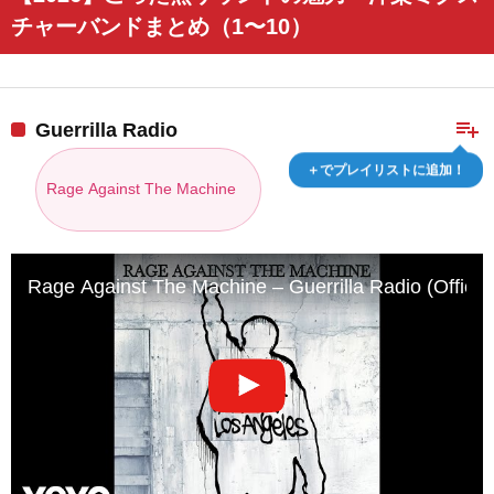
チャーバンドまとめ（1〜10）
playlist_add
Guerrilla Radio
＋でプレイリストに追加！
Rage Against The Machine
Rage Against The Machine – Guerrilla Radio (Officia