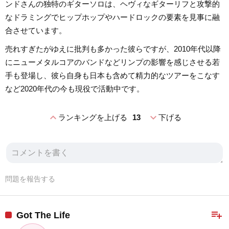
ンドさんの独特のギターソロは、ヘヴィなギターリフと攻撃的
なドラミングでヒップホップやハードロックの要素を見事に融
合させています。
売れすぎたがゆえに批判も多かった彼らですが、2010年代以降
にニューメタルコアのバンドなどリンプの影響を感じさせる若
手も登場し、彼ら自身も日本も含めて精力的なツアーをこなす
など2020年代の今も現役で活動中です。
expand_less
expand_more
ランキングを上げる
13
下げる
問題を報告する
playlist_add
Got The Life