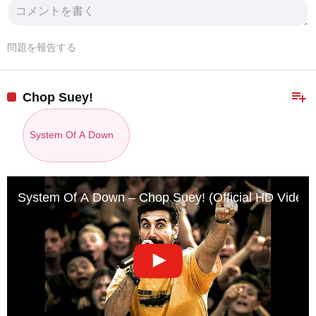
問題を報告する
playlist_add
Chop Suey!
System Of A Down
System Of A Down – Chop Suey! (Official HD Video)