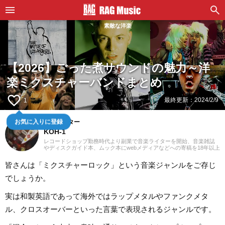
素敵な洋楽
【2026】ごった煮サウンドの魅力～洋
楽ミクスチャーバンドまとめ
favorite_border
最終更新：
2024/2/9
1
お気に入りに登録
音楽ライター
KOH-1
レコードショップ勤務時代より副業で音楽ライターを開始、音楽雑誌
やディスクガイド本、ムック本にwebメディアなどへの寄稿を18年以上
担当。ライターとしては洋楽が主戦場ですが、音楽リスナーとしては
35年以上「好きなものが好き」をモットーに好奇心を忘れないことを
皆さんは「ミクスチャーロック」という音楽ジャンルをご存じ
常に心がけています。バンド活動歴あり、作詞作曲を担当するベーシ
ストという立ち位置でした。演奏経験のある楽器はベース、ギター、
でしょうか。
ピアノ。40代半ばから英語の勉強を開始、現在も継続中です。
実は和製英語であって海外ではラップメタルやファンクメタ
ル、クロスオーバーといった言葉で表現されるジャンルです。