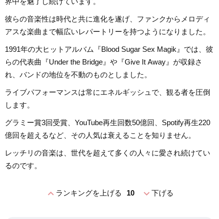
界中を魅了し続けています。
彼らの音楽性は時代と共に進化を遂げ、ファンクからメロディ
アスな楽曲まで幅広いレパートリーを持つようになりました。
1991年の大ヒットアルバム『Blood Sugar Sex Magik』では、彼
らの代表曲『Under the Bridge』や『Give It Away』が収録さ
れ、バンドの地位を不動のものとしました。
ライブパフォーマンスは常にエネルギッシュで、観る者を圧倒
します。
グラミー賞3回受賞、YouTube再生回数50億回、Spotify再生220
億回を超えるなど、その人気は衰えることを知りません。
レッチリの音楽は、世代を超えて多くの人々に愛され続けてい
るのです。
expand_less
expand_more
ランキングを上げる
10
下げる