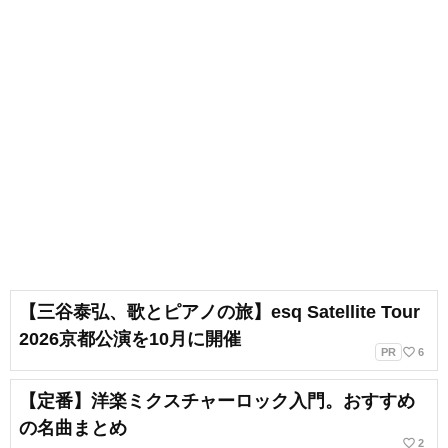
【三谷泰弘、歌とピアノの旅】esq Satellite Tour
2026京都公演を10月に開催
favorite_border
PR
6
【定番】洋楽ミクスチャーロック入門。おすすめ
の名曲まとめ
favorite_border
2