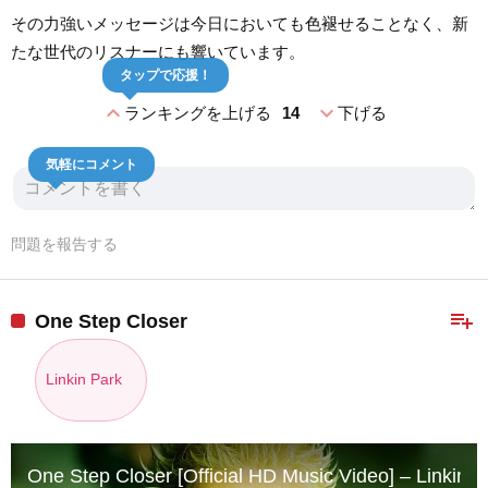
その力強いメッセージは今日においても色褪せることなく、新
たな世代のリスナーにも響いています。
タップで応援！
expand_less
expand_more
ランキングを上げる
14
下げる
気軽にコメント
問題を報告する
playlist_add
One Step Closer
Linkin Park
One Step Closer [Official HD Music Video] – Linkin P