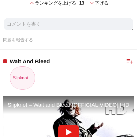
expand_less
expand_more
ランキングを上げる
13
下げる
問題を報告する
playlist_add
Wait And Bleed
Slipknot
Slipknot – Wait and Bleed [OFFICIAL VIDEO] [HD]