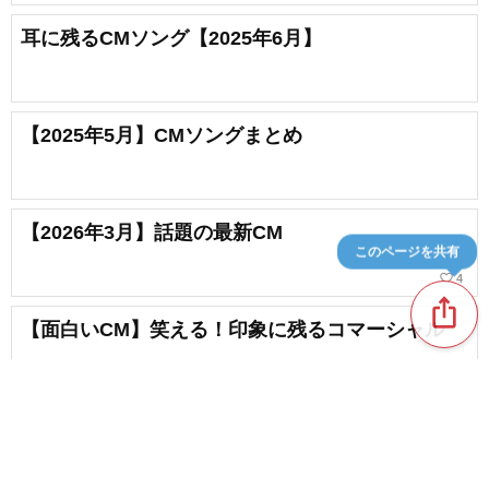
耳に残るCMソング【2025年6月】
【2025年5月】CMソングまとめ
【2026年3月】話題の最新CM
このページを共有
favorite_border
4
ios_share
【面白いCM】笑える！印象に残るコマーシャル
chat_bubble_outline
favorite_border
1
310
新着記事