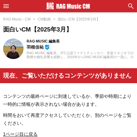
RAG Music - CM
CM動画
面白いCM【2025年3月】
面白いCM【2025年3月】
RAG MUSIC 編集長
羽根佳祐
beenhere
RAG MUSIC 編集長。JFC公認ファクトチェッカー。音楽スタジオでの
勤務や婚礼音響を経験し、2016年からRAG MUSIC編集部の一員に。小
学校ではマーチング、中学校では吹奏楽でクラリネット、高校以降は
バンドでドラムと、さまざまな楽器を経験。各種楽曲紹介記事をはじ
め、各地の音楽フェスの紹介記事やライブレポートなど、自身の音楽
活動やこれまでの業務で培った経験を元に日々記事を制作していま
現在、ご覧いただけるコンテンツがありません
す。音楽は国内外のロックはもちろん、最近ではJ-POPも広く好んで
聴いています。
コンテンツの最終ページに到達しているか、季節や時期により
一時的に情報が表示されない場合があります。
時間をおいて再度アクセスしていただくか、別のページをご覧
ください。
1ページ目に戻る